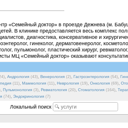
тр «Семейный доктор» в проезде Дежнева (м. Бабуш
етей. В клинике предоставляется весь комплекс по
иалистов, диагностика, консервативное и хирургиче
оэнтеролог, гинеколог, дерматовенеролог, косметолог
толог, пульмонолог, пластический хирург, ревматолог
исты МЦ «Семейный доктор» оказывают консультатив
24)
,
Андрология
(43)
,
Венерология
(2)
,
Гастроэнтерология
(54)
,
Гин
опедия
(11)
,
Маммология
(11)
,
Неврология
(19)
,
Онкология
(69)
,
Ото
)
,
Пульмонология
(3)
,
Ревматология
(20)
,
Стоматология
(164)
,
Тера
я
(74)
,
Эндокринология
(7)
Локальный поиск