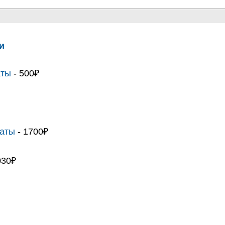
и
аты
- 500₽
таты
- 1700₽
030₽