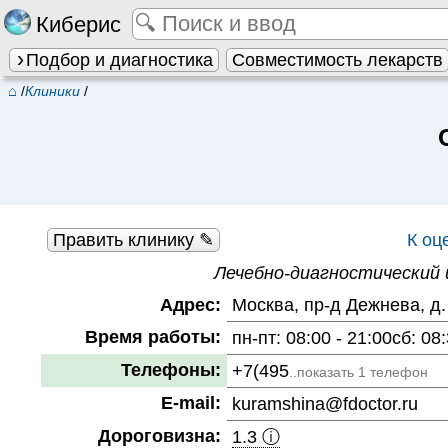
Киберис
Подбор и диагностика
Совместимость лекарств
⌂
/
Клиники
/
Править клинику ✎
К оц
Лечебно-диагностический
Адрес:
Москва, пр-д Дежнева, д.
Время работы:
пн-пт: 08:00 - 21:00сб: 08:
Телефоны:
+7(495
..показать 1 телефон
E-mail:
kuramshina@fdoctor.ru
Дороговизна:
1.3 ⓘ