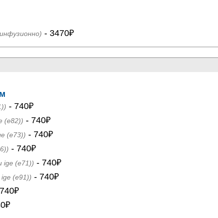
- 3470₽
(инфузионно)
ам
- 740₽
))
- 740₽
e (e82))
- 740₽
e (e73))
- 740₽
6))
- 740₽
ige (e71))
- 740₽
ige (e91))
 740₽
40₽