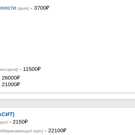
нности
- 3700₽
(врач)
- 11500₽
пессария)
 26000₽
 21000₽
АСИТ)
- 2150₽
урс)
- 22100₽
оддерживающий курс)