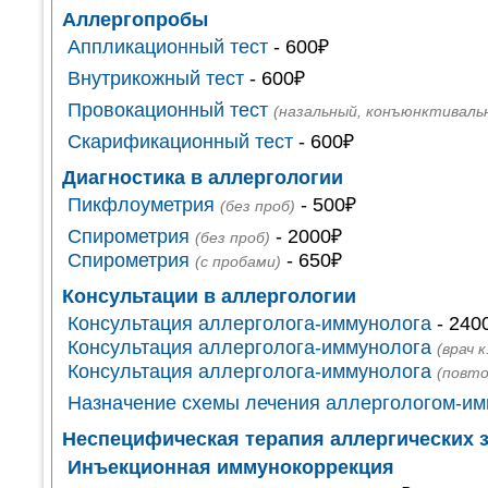
Аллергопробы
Аппликационный тест
- 600₽
Внутрикожный тест
- 600₽
Провокационный тест
(назальный, конъюнктиваль
Скарификационный тест
- 600₽
Диагностика в аллергологии
Пикфлоуметрия
- 500₽
(без проб)
Спирометрия
- 2000₽
(без проб)
Спирометрия
- 650₽
(с пробами)
Консультации в аллергологии
Консультация аллерголога-иммунолога
- 240
Консультация аллерголога-иммунолога
(врач к
Консультация аллерголога-иммунолога
(повто
Назначение схемы лечения аллергологом-и
Неспецифическая терапия аллергических 
Инъекционная иммунокоррекция