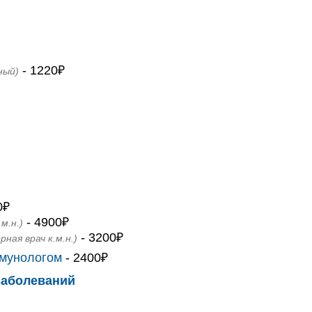
- 1220₽
ный)
0₽
- 4900₽
.м.н.)
- 3200₽
рная врач к.м.н.)
ммунологом
- 2400₽
заболеваний