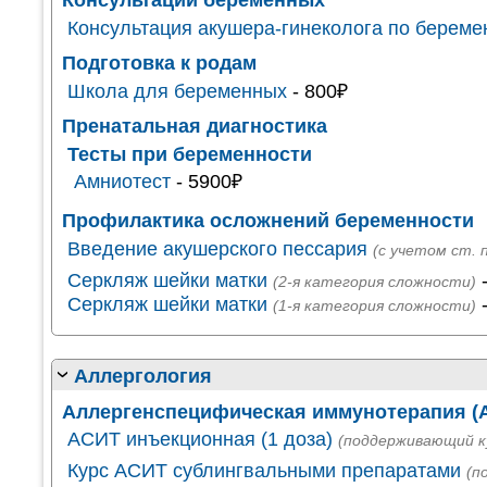
Консультации беременных
Консультация акушера-гинеколога по береме
Подготовка к родам
Школа для беременных
- 800₽
Пренатальная диагностика
Тесты при беременности
Амниотест
- 5900₽
Профилактика осложнений беременности
Введение акушерского пессария
(с учетом ст. 
Серкляж шейки матки
-
(2-я категория сложности)
Серкляж шейки матки
-
(1-я категория сложности)
Аллергология
Аллергенспецифическая иммунотерапия (
АСИТ инъекционная (1 доза)
(поддерживающий к
Курс АСИТ сублингвальными препаратами
(п