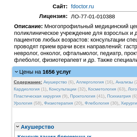
Сайт:
fdoctor.ru
Лицензия:
ЛО-77-01-010388
Описание:
Многопрофильный медицинский цен
поликлиническое учреждение для взрослых и д
пациентов любых возрастов: консультации спец
проводят прием врачи всех направлений: гастр
невролог, онколог, офтальмолог, педиатр, прок
флеболог, физиотерапевт и др. Также специал
Цены на
1656 услуг
Содержание:
Акушерство
(6)
,
Аллергология
(16)
,
Анализы
(
Кардиология
(1)
,
Консультации
(32)
,
Косметология
(63)
,
Лог
Пластическая хирургия
(9)
,
Проктология
(41)
,
Психиатрия
(6
Урология
(58)
,
Физиотерапия
(20)
,
Флебология
(30)
,
Хирурги
Акушерство