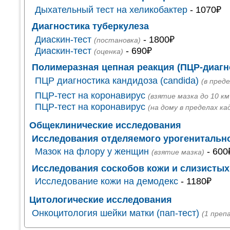
Дыхательный тест на хеликобактер
- 1070₽
Диагностика туберкулеза
Диаскин-тест
- 1800₽
(постановка)
Диаскин-тест
- 690₽
(оценка)
Полимеразная цепная реакция (ПЦР-диагн
ПЦР диагностика кандидоза (candida)
(в пред
ПЦР-тест на коронавирус
(взятие мазка до 10 км
ПЦР-тест на коронавирус
(на дому в пределах ка
Общеклинические исследования
Исследования отделяемого урогенитально
Мазок на флору у женщин
- 600
(взятие мазка)
Исследования соскобов кожи и слизистых
Исследование кожи на демодекс
- 1180₽
Цитологические исследования
Онкоцитология шейки матки (пап-тест)
(1 преп