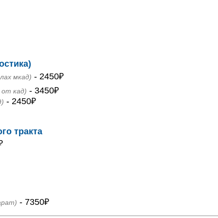
остика)
- 2450₽
елах мкад)
- 3450₽
 от кад)
- 2450₽
д)
го тракта
₽
- 7350₽
арат)