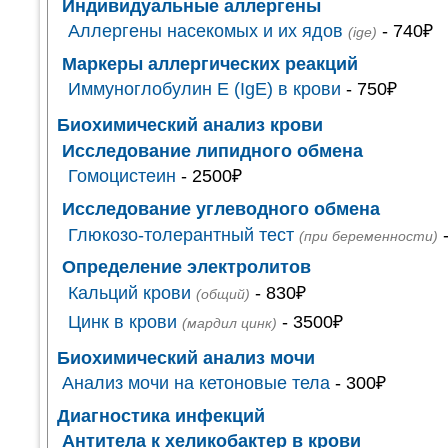
Индивидуальные аллергены
Аллергены насекомых и их ядов
- 740₽
(ige)
Маркеры аллергических реакций
Иммуноглобулин Е (IgE) в крови
- 750₽
Биохимический анализ крови
Исследование липидного обмена
Гомоцистеин
- 2500₽
Исследование углеводного обмена
Глюкозо-толерантный тест
-
(при беременности)
Определение электролитов
Кальций крови
- 830₽
(общий)
Цинк в крови
- 3500₽
(мардил цинк)
Биохимический анализ мочи
Анализ мочи на кетоновые тела
- 300₽
Диагностика инфекций
Антитела к хеликобактер в крови