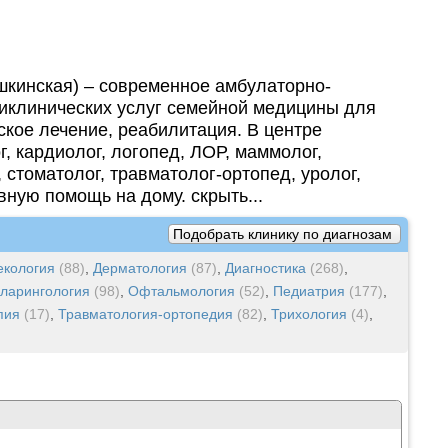
кинская) – современное амбулаторно-
ликлинических услуг семейной медицины для
ское лечение, реабилитация. В центре
, кардиолог, логопед, ЛОР, маммолог,
, стоматолог, травматолог-ортопед, уролог,
ную помощь на дому. скрыть...
Подобрать клинику по диагнозам
екология
(88)
,
Дерматология
(87)
,
Диагностика
(268)
,
ларингология
(98)
,
Офтальмология
(52)
,
Педиатрия
(177)
,
пия
(17)
,
Травматология-ортопедия
(82)
,
Трихология
(4)
,