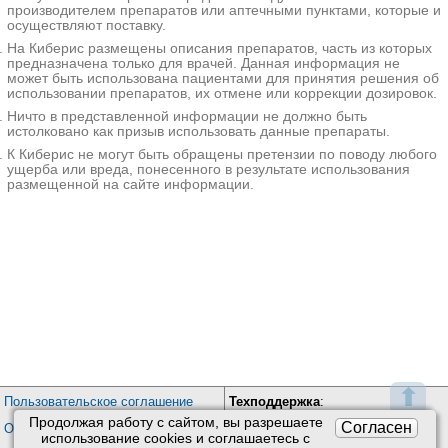
производителем препаратов или аптечными пунктами, которые и
осуществляют поставку.
МедСемья на Фестивальной
На Киберис размещены описания препаратов, часть из которых
Москва; ул. Фестивальная, д. 20, корп. 2
; м. Речной Вокзал
предназначена только для врачей. Данная информация не
+7(499
..показать
может быть использована пациентами для принятия решения об
500-2000₽
Запись
использовании препаратов, их отмене или коррекции дозировок.
Ничто в представленной информации не должно быть
МедСемья на Брусилова
истолковано как призыв использовать данные препараты.
Москва; ул. Брусилова, д. 21
; м. Юго-Западная
К Киберис не могут быть обращены претензии по поводу любого
+7(499
..показать
ущерба или вреда, понесенного в результате использования
500-2000₽
Запись
размещенной на сайте информации.
Медсанчасть СМ на Кондратьевском проспекте
Санкт-Петербург; Кондратьевский пр-т, д. 13
; м. Площадь Ленина
+7(499
..показать
500-1500₽
Запись
Алгоритм Здоровья на Староволынской
Москва; ул. Староволынская, д. 12, корп. 1
; м. Славянский
бульвар
+7(495
..показать
660₽
Запись
⬆
Пользовательское соглашение
Техподдержка
:
Юнион Клиник на Марата
Продолжая работу с сайтом, вы разрешаете
Обратная связь
Согласен
Санкт-Петербург; ул. Марата, д. 69-71
; м. Звенигородская
Обработка персональных данных
использование сookies и соглашаетесь с
+7(499
..показать
Почта:
kiberis@mail.ru