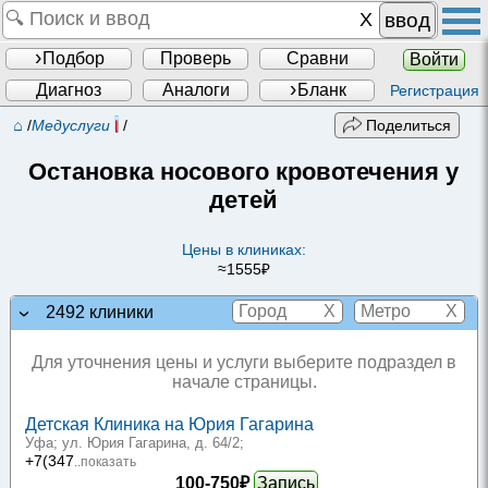
ввод
Подбор
Проверь
Сравни
Войти
Диагноз
Аналоги
Бланк
Регистрация
⌂
/
Медуслуги
/
Поделиться
Остановка носового кровотечения у
детей
Цены в клиниках:
≈1555₽
X
X
2492 клиники
Для уточнения цены и услуги выберите подраздел в
начале страницы.
Детская Клиника на Юрия Гагарина
Уфа; ул. Юрия Гагарина, д. 64/2
;
+7(347
..показать
100-750₽
Запись