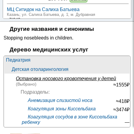
МЦ Ситидок на Салиха Батыева
Казань; ул. Салиха Батыева, д. 1
; м. Дубравная
+7(843
..показать
150₽
Запись
Другие названия и синонимы
Зимамед на Вишняковой
Stopping nosebleeds in children
.
Краснодар; ул. Вишняковой, д. 2
;
+7(861
..показать
Дерево медицинских услуг
200₽
Запись
Педиатрия
Зимамед на Ленинском проспекте
Москва; Ленинский пр-т, д. 121/1, к. 2
; м. Тропарево
Детская отоларингология
+7(499
..показать
Остановка носового кровотечения у детей
200-930₽
Запись
(Выбрано)
≈1555₽
МастерСлух на Красной
Подразделы:
Краснодар; ул. Красная, д. 154
;
Анемизация слизистой носа
+7(918
..показать
≈418₽
200₽
Запись
Коагуляция зоны Киссельбаха
≈3474₽
Коагуляция сосудов в зоне Киссельбаха
МастерСлух на Железнодорожной
ребенку
—
Краснодар; ул. Железнодорожная, д. 2/1
;
+7(918
..показать
Тампонада носа
≈1577₽
200₽
Запись