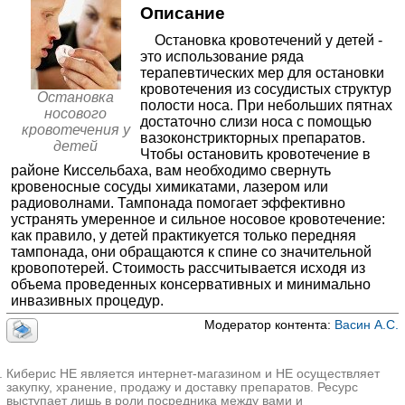
Описание
Тампонада носа ребенку
—
МЦ Семья в Мытищах на Колпакова
Остановка кровотечений у детей -
✚
Операции на ухе у детей
≈4840₽
Мытищи; ул. Колпакова, д. 42, корп. 3
; м. Медведково
это использование ряда
+7(499
..показать
✚
Эндоскопия ЛОР-органов у детей
≈2427₽
терапевтических мер для остановки
250-1300₽
Запись
кровотечения из сосудистых структур
✚
Исследование ЛОР-органов у детей
≈996₽
Остановка
полости носа. При небольших пятнах
Клиника уха, горла и носа в Береговом проезде
носового
✚
Операции на полости носа у детей
≈7256₽
достаточно слизи носа с помощью
Москва; Береговой пр-д, д. 7
; м. Фили
кровотечения у
вазоконстрикторных препаратов.
+7(495
✚
Удаление инородных тел из ЛОР-органов у детей
..показать
детей
Чтобы остановить кровотечение в
280-4900₽
Запись
≈853₽
✚
Увеличение голеней (эндопротезирование)
районе Киссельбаха, вам необходимо свернуть
кровеносные сосуды химикатами, лазером или
≈2055₽
АГ Фабер на Энтузиастов
✚
Операции на горле у детей
≈19009₽
радиоволнами. Тампонада помогает эффективно
Уфа; ул. Энтузиастов, д. 6
;
устранять умеренное и сильное носовое кровотечение:
✚
Лечение отита у детей
≈861₽
+7(347
..показать
как правило, у детей практикуется только передняя
300-1100₽
Запись
✚
Лечение гайморита у детей
≈2212₽
тампонада, они обращаются к спине со значительной
кровопотерей. Стоимость рассчитывается исходя из
✚
Лечение тонзиллита у детей
Месед Клиника в Балашихе
≈1002₽
объема проведенных консервативных и минимально
Балашиха; м-н 1 Мая, д. 4
; м. Щелковская
инвазивных процедур.
+7(499
..показать
300-5000₽
Запись
Модератор контента:
Васин А.С.
Медлайн-Сервис на Мичуринском проспекте
Москва; Мичуринский пр-т, д. 31, корп. 7
; м. Раменки
Киберис НЕ является интернет-магазином и НЕ осуществляет
+7(495
закупку, хранение, продажу и доставку препаратов. Ресурс
..показать
выступает лишь в роли посредника между вами и
450-3000₽
Запись