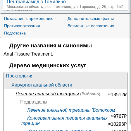
Центравиамед в Томилино
Московская область; пос. Томилино, ул. Гаршина, д. 26, стр. 152
;
м. Некрасовка
+7(495
..показать
Показания к применению
Дополнительные факты
2000-17050₽
Запись
Противопоказания
Возможные осложнения
Детская клиника МедиАрт на Шолохова
Подготовка
Москва; ул. Шолохова, д. 30
; м. Новопеределкино
+7(499
..показать
Другие названия и синонимы
5000₽
Запись
Anal Fissure Treatment
.
СМТ на Римского-Корсакова
Санкт-Петербург; пр-т Римского-Корсакова, д. 87
; м. Садовая
Дерево медицинских услуг
+7(499
..показать
7650-17500₽
Запись
Проктология
Хирургия анальной области
Евромедклиника 24 в Люберцах
Люберцы; ул. 3-е Почтовое Отделение, д. 102
; м. Жулебино
Лечение анальной трещины
(Выбрано)
≈18512₽
+7(499
..показать
10000-22000₽
Запись
Подразделы:
Лечение анальной трещины 'Ботоксом'
МедЦентрСервис в Медведково
≈9767₽
Москва; ул. Полярная, д. 32
; м. Медведково
Консервативная терапия анальных
+7(499
..показать
трещин
≈10293₽
10000₽
Запись