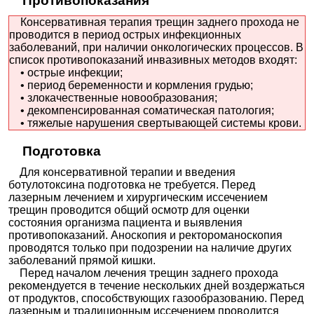
Противопоказания
21000₽
Запись
Консервативная терапия трещин заднего прохода не
КДЦ МЕДСИ на Красной Пресне
проводится в период острых инфекционных
Москва; ул. Красная Пресня, д. 16
; м. Краснопресненская
заболеваний, при наличии онкологических процессов. В
+7(495
..показать
список противопоказаний инвазивных методов входят:
22000-57530₽
Запись
• острые инфекции;
• период беременности и кормления грудью;
Медикал Он Групп на набережной реки Карповки
• злокачественные новообразования;
Санкт-Петербург; наб. реки Карповки, д. 20
; м. Петроградская
• декомпенсированная соматическая патология;
+7(499
..показать
• тяжелые нарушения свертывающей системы крови.
22363₽
Запись
Подготовка
НПЦ кардиоангиологии в Сверчковом переулке
Москва; Сверчков пер., д. 5
; м. Чистые Пруды
Для консервативной терапии и введения
+7(495
..показать
ботулотоксина подготовка не требуется. Перед
23000₽
Запись
лазерным лечением и хирургическим иссечением
трещин проводится общий осмотр для оценки
Поликлиника.ру на Дорожной
состояния организма пациента и выявления
Москва; ул. Дорожная, д. 32, корп. 1
; м. Улица Академика Янгеля
противопоказаний. Аноскопия и ректороманоскопия
+7(495
..показать
проводятся только при подозрении на наличие других
24000-41800₽
Запись
заболеваний прямой кишки.
Перед началом лечения трещин заднего прохода
ВитаНова на бульваре 30-летия Победы
рекомендуется в течение нескольких дней воздержаться
Волгоград; б-р 30-летия Победы, д. 32Б
;
от продуктов, способствующих газообразованию. Перед
+7(961
..показать
лазерным и традиционным иссечением проводится