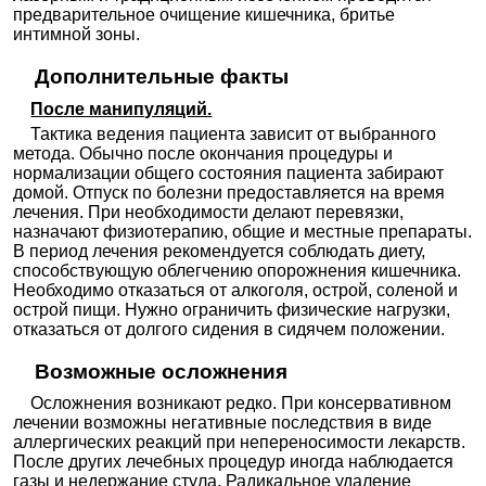
24000₽
Запись
предварительное очищение кишечника, бритье
интимной зоны.
ВитаНова на Глазкова
Волгоград; ул. Глазкова, д. 1
;
Дополнительные факты
+7(844
..показать
24000₽
Запись
После манипуляций.
Тактика ведения пациента зависит от выбранного
Доктор Лидер на Ленинской Слободе
метода. Обычно после окончания процедуры и
Москва; ул. Ленинская Слобода, д. 26
; м. Автозаводская
нормализации общего состояния пациента забирают
+7(800
..показать
домой. Отпуск по болезни предоставляется на время
25000₽
Запись
лечения. При необходимости делают перевязки,
назначают физиотерапию, общие и местные препараты.
MedSwiss в Леонтьевском переулке
В период лечения рекомендуется соблюдать диету,
Москва; Леонтьевский пер., д. 1
; м. Арбатская
способствующую облегчению опорожнения кишечника.
+7(495
..показать
Необходимо отказаться от алкоголя, острой, соленой и
41000₽
Запись
острой пищи. Нужно ограничить физические нагрузки,
отказаться от долгого сидения в сидячем положении.
Алан Клиник на Авиационной
Москва; ул. Авиационная, д. 77, корп. 2
; м. Щукинская
Возможные осложнения
+7(495
..показать
58500₽
Запись
Осложнения возникают редко. При консервативном
лечении возможны негативные последствия в виде
Ещё клиник -
1142
.
Используйте фильтры
аллергических реакций при непереносимости лекарств.
После других лечебных процедур иногда наблюдается
газы и недержание стула. Радикальное удаление