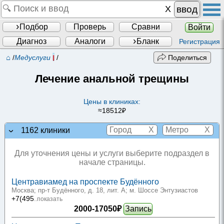
ввод
Подбор
Проверь
Сравни
Войти
Диагноз
Аналоги
Бланк
Регистрация
⌂
/
Медуслуги
/
Поделиться
Лечение анальной трещины
Цены в клиниках:
≈18512₽
X
X
1162 клиники
Для уточнения цены и услуги выберите подраздел в
начале страницы.
Центравиамед на проспекте Будённого
Москва; пр-т Будённого, д. 18, лит. А
; м. Шоссе Энтузиастов
+7(495
..показать
2000-17050₽
Запись