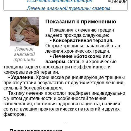
Иссечение анальных трещин
≈19490₽
МедЦентрСервис в Митино
Лечение анальной трещины лазером
Москва; ул. Митинская, д. 28, корп. 3
; м. Митино
≈23236₽
Радиоволновое лечение анальной
+7(499
..показать
Показания к применению
трещины
10000₽
Запись
≈13679₽
Показания к лечению трещин
✚
Операции анальной области
≈13447₽
Юнион Клиник на Марата
заднего прохода следующие:
Санкт-Петербург; ул. Марата, д. 69-71
; м. Звенигородская
✚
Удаление образований анальной зоны
≈10118₽
• Консервативная терапия.
+7(499
..показать
Острые трещины, начальный этап
13000₽
Запись
Лечение
лечения хронических трещин.
анальной
• Лечение «ботоксом» или
МЦ Вимед на Краснолесья
трещины
лазером.
Острые и хронические
Екатеринбург; ул. Краснолесья, д. 76
; м. Чкаловская
трещины заднего прохода при неэффективности
+7(343
..показать
консервативной терапии.
19800-20000₽
Запись
• Удаление.
Хронические рецидивирующие трещины
при отсутствии результатов от других методов лечения,
СМ-Клиника на Выборгском шоссе
сильный болевой синдром.
Санкт-Петербург; Выборгское шоссе, д. 17, корп. 1
; м. Проспект
Тактику лечения проктолог подбирает индивидуально
Просвещения
с учетом длительности и особенностей течения
+7(499
..показать
заболевания, состояния здоровья пациента, наличия
21000₽
Запись
сопутствующих проктологических патологий и других
факторов.
МИБС на Костюшко
Санкт-Петербург; ул. Костюшко, д. 2
; м. Московская
+7(812
..показать