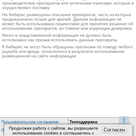
производителем препаратов или аптечными пунктами, которые и
2500-9000₽
Запись
осуществляют поставку.
На Киберис размещены описания препаратов, часть из которых
МедСемьяДен на Брусилова
предназначена только для врачей. Данная информация не
Москва; ул. Брусилова, д. 21
; м. Бунинская аллея
может быть использована пациентами для принятия решения об
+7(499
..показать
использовании препаратов, их отмене или коррекции дозировок.
2500₽
Запись
Ничто в представленной информации не должно быть
истолковано как призыв использовать данные препараты.
Стоматология Пикассо на Кубанской набережной
К Киберис не могут быть обращены претензии по поводу любого
Краснодар; Кубанская наб., д. 37/10
;
ущерба или вреда, понесенного в результате использования
+7(918
..показать
размещенной на сайте информации.
3000₽
Запись
Стоматология Щелкунчик на З. и А. Космодемьянских
Москва; ул. Зои и Александра Космодемьянских, д. 39
; м.
Коптево
+7(499
..показать
5000-11000₽
Запись
Стоматология Щелкунчик в Красногорске
Красногорск; ул. Успенская, д. 24
; м. Пятницкое шоссе
+7(495
..показать
5000-11000₽
Запись
⬆
Пользовательское соглашение
Техподдержка
:
Продолжая работу с сайтом, вы разрешаете
Клиника Семейной Стоматологии на Профсоюзной
Обратная связь
Согласен
Обработка персональных данных
использование сookies и соглашаетесь с
113
Почта:
kiberis@mail.ru