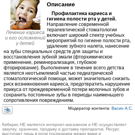
500-2000₽
Запись
Описание
≈3671₽
Лечение периодонтита ребенку
Профилактика кариеса и
≈6080₽
Стационар больницы РЖД на Автотранспортной
Лечение пульпита ребенку
≈5020₽
гигиена полости рта у детей.
Волгоград; ул. Автотранспортная, д. 75
;
Направление современной
✚
Анестезия в детской стоматологии
+7(844
≈1407₽
..показать
терапевтической стоматологии
511-700₽
Запись
Лечение кариеса
✚
Профилактика кариеса и гигиена полости рта у
включает широкий спектр учебных
и его осложнений
детей
≈1629₽
мероприятий по гигиене полости рта,
Интеграмед на Восстания
у детей
удаление зубного налета, нанесение
Казань; ул. Восстания, д. 62
; м. Яшьлек (Юность)
✚
Удаление зубов у детей
≈2808₽
на зубы специальных средств для защиты и
+7(843
..показать
восстановления зубной эмали (фторхимическое
1150-3300₽
Запись
применение, реминерализация, глубокое
фторирование). Выполнение в течение всего детства
Центр реабилитации РЖД на Союзной
является неотъемлемой частью педиатрической
Уфа; ул. Союзная, д. 35
;
стоматологической помощи, может значительно снизить
+7(347
..показать
риск возникновения кариеса, предотвратить нарушение
1300-2300₽
Запись
прикуса от преждевременной потери молочных зубов и
сохранить постоянные зубы в периоды наименьшего
Железнодорожная поликлиника №2 на Правды
сопротивления повреждениям.
Уфа; ул. Правды, д. 19
;
+7(347
..показать
Модератор контента:
Васин А.С.
1300-2300₽
Запись
Стоматология Этика на Большой Якиманке
Киберис НЕ является интернет-магазином и НЕ осуществляет
Москва; ул. Большая Якиманка, д. 32
; м. Полянка
закупку, хранение, продажу и доставку препаратов. Ресурс
+7(966
выступает лишь в роли посредника между вами и
..показать