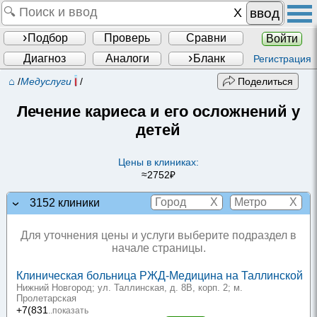
ввод
Подбор
Проверь
Сравни
Войти
Диагноз
Аналоги
Бланк
Регистрация
⌂
/
Медуслуги
/
Поделиться
Лечение кариеса и его осложнений у
детей
Цены в клиниках:
≈2752₽
X
X
3152 клиники
Для уточнения цены и услуги выберите подраздел в
начале страницы.
Клиническая больница РЖД-Медицина на Таллинской
Нижний Новгород; ул. Таллинская, д. 8В, корп. 2
; м.
Пролетарская
+7(831
..показать