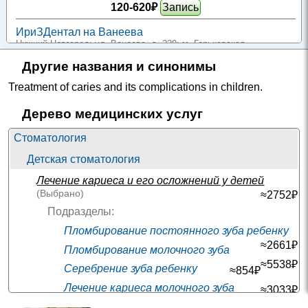
120-620₽
Запись
ИриЗДентал на Ванеева
Нижний Новгород; ул. Ванеева, д. 229
; м. Горьковская
+7(831
..показать
Другие названия и синонимы
400₽
Запись
Treatment of caries and its complications in children
.
Зуб.ру в 1-м Смоленском переулке
Москва; 1-й Смоленский пер., д. 17, стр. 3
; м. Смоленская
Дерево медицинских услуг
+7(495
..показать
495-3180₽
Запись
Стоматология
Зуб.ру на Большой Полянке
Детская стоматология
Москва; ул. Большая Полянка, д. 42, стр. 4
; м. Полянка
+7(495
Лечение кариеса и его осложнений у детей
..показать
495-3180₽
Запись
(Выбрано)
≈2752₽
Подразделы:
Зуб.ру на Таганской
Москва; ул. Таганская, д. 32/1, стр. 17
; м. Таганская
Пломбирование постоянного зуба ребенку
+7(495
..показать
≈2661₽
Пломбирование молочного зуба
495-3180₽
Запись
≈5538₽
Серебрение зуба ребенку
≈854₽
ДентоМедСервис на Ломоносовском проспекте
Лечение кариеса молочного зуба
≈3033₽
Москва; Ломоносовский пр-т, д. 25, корп. 3
; м. Университет
+7(495
..показать
Лечение кариеса постоянного зуба ребенку