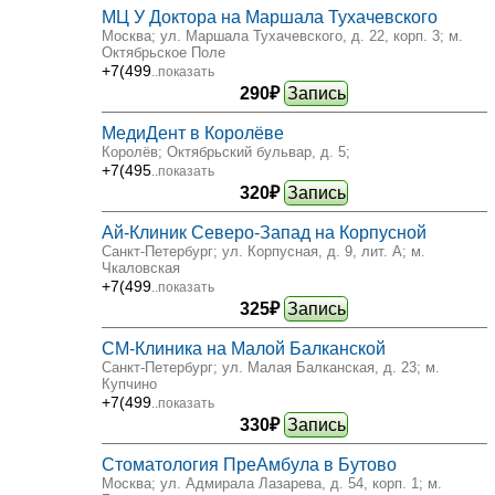
МЦ У Доктора на Маршала Тухачевского
Москва; ул. Маршала Тухачевского, д. 22, корп. 3
; м.
Октябрьское Поле
+7(499
..показать
290₽
Запись
МедиДент в Королёве
Королёв; Октябрьский бульвар, д. 5
;
+7(495
..показать
320₽
Запись
Ай-Клиник Северо-Запад на Корпусной
Санкт-Петербург; ул. Корпусная, д. 9, лит. А
; м.
Чкаловская
+7(499
..показать
325₽
Запись
СМ-Клиника на Малой Балканской
Санкт-Петербург; ул. Малая Балканская, д. 23
; м.
Купчино
+7(499
..показать
330₽
Запись
Стоматология ПреАмбула в Бутово
Москва; ул. Адмирала Лазарева, д. 54, корп. 1
; м.