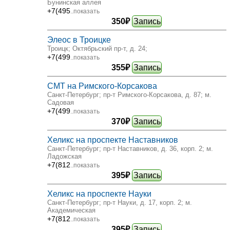
Бунинская аллея
+7(495
..показать
350₽
Запись
Элеос в Троицке
Троицк; Октябрьский пр-т, д. 24
;
+7(499
..показать
355₽
Запись
СМТ на Римского-Корсакова
Санкт-Петербург; пр-т Римского-Корсакова, д. 87
; м.
Садовая
+7(499
..показать
370₽
Запись
Хеликс на проспекте Наставников
Санкт-Петербург; пр-т Наставников, д. 36, корп. 2
; м.
Ладожская
+7(812
..показать
395₽
Запись
Хеликс на проспекте Науки
Санкт-Петербург; пр-т Науки, д. 17, корп. 2
; м.
Академическая
+7(812
..показать
395₽
Запись