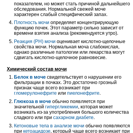
показателем, но может стать причиной дальнейшего
обследования. Нормальной свежей моче
характерен слабый специфический запах.
Плотность мочи
определяет концентрирующую
функцию почек. Этот параметр сильно зависит от
времени взятия анализа (рекомендуется утро).
Реакция (PH) мочи
оценивает кислотно-щелочные
свойства мочи. Нормальная моча слабокислая,
однако различные патологии или лекарства могут
сдвигать кислотно-щелочное равновесие.
Химический состав мочи
Белок в моче
свидетельствует о нарушении его
фильтрации в почках. Это достаточно грозный
признак чаще всего возникает при
гломерулонефрите
или
пиелонефрите
.
Глюкоза в моче
обычно появляется при
значительной
гипергликемии
, которая может
возникать из-за употребления большого количества
сладкого или при
сахарном диабете
.
Кетоновые тела в анализе мочи
обычно появляются
при
кетоацидозе
, который чаще всего возникает при