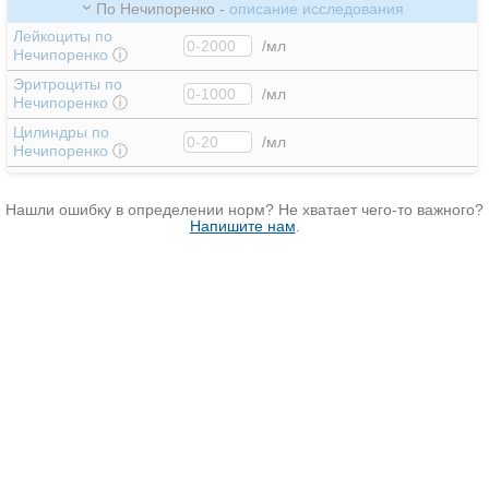
По Нечипоренко -
описание исследования
Лейкоциты по
/мл
Нечипоренко
ⓘ
Эритроциты по
/мл
Нечипоренко
ⓘ
Цилиндры по
/мл
Нечипоренко
ⓘ
Нашли ошибку в определении норм? Не хватает чего-то важного?
Напишите нам
.