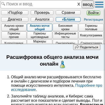
ввод
Подбор
Проверь
Сравни
Войти
Диагноз
Аналоги
Бланк
Регистрация
Анализ крови
Анализ мочи
Биохимия
Гормоны
общий
общий
крови
половые
Гормоны
Гормоны
Инфекционные
Коагулограмма
прочие
щитовидные
тесты
Маркеры
Копрограмма
Онкомаркеры
Спермограмма
аутоиммунные
Поделиться
Элементы и
витамины
Расшифровка общего анализа мочи
онлайн
Общий анализ мочи расшифровывается бесплатно
и онлайн с диагнозом и подбором лечения при
помощи искусственного интеллекта.
Подробнее про
исследование
.
Заполняйте таблицу анализов, и Киберис сама
рассчитает все показатели и сделает выводы. Пол и
возраст учитывается во всех расчетах.
Возрастные