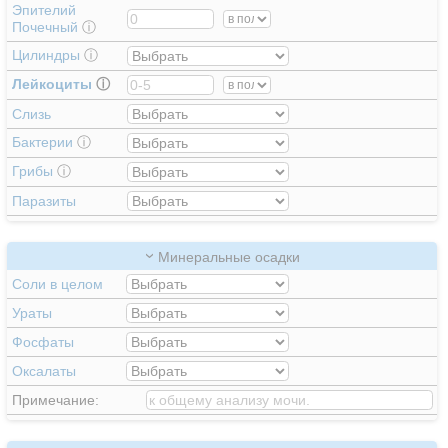
Эпителий
Почечный
ⓘ
Цилиндры
ⓘ
Лейкоциты
ⓘ
Слизь
Бактерии
ⓘ
Грибы
ⓘ
Паразиты
Минеральные осадки
Соли в целом
Ураты
Фосфаты
Оксалаты
Примечание: