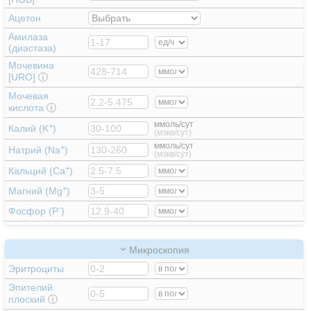
Ацетон
Амилаза
(диастаза)
Мочевина
[URO]
ⓘ
Мочевая
кислота
ⓘ
ммоль/сут
+
Калий (K
)
(мэкв/сут)
ммоль/сут
+
Натрий (Na
)
(мэкв/сут)
+
Кальций (Ca
)
+
Магний (Mg
)
-
Фосфор (P
)
Микроскопия
Эритроциты
Эпителий
плоский
ⓘ