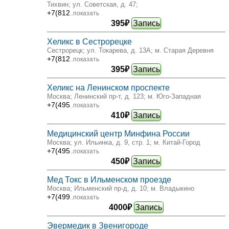
Тихвин; ул. Советская, д. 47
;
+7(812
..показать
395₽
Запись
Хеликс в Сестрорецке
Сестрорецк; ул. Токарева, д. 13А
; м. Старая Деревня
+7(812
..показать
395₽
Запись
Хеликс на Ленинском проспекте
Москва; Ленинский пр-т, д. 123
; м. Юго-Западная
+7(495
..показать
410₽
Запись
Медицинский центр Минфина России
Москва; ул. Ильинка, д. 9, стр. 1
; м. Китай-Город
+7(495
..показать
450₽
Запись
Мед Токс в Ильменском проезде
Москва; Ильменский пр-д, д. 10
; м. Владыкино
+7(499
..показать
4000₽
Запись
Эвермедик в Звенигороде