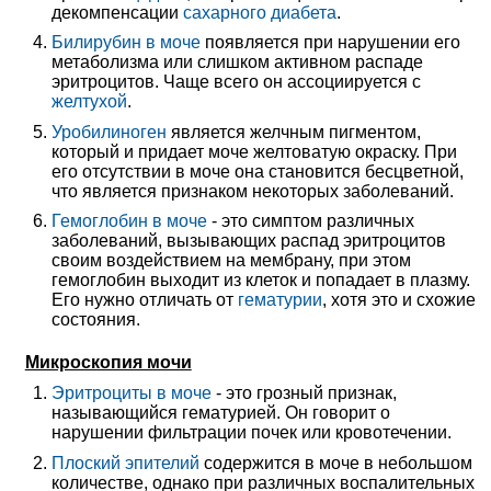
декомпенсации
сахарного диабета
.
Билирубин в моче
появляется при нарушении его
метаболизма или слишком активном распаде
эритроцитов. Чаще всего он ассоциируется с
желтухой
.
Уробилиноген
является желчным пигментом,
который и придает моче желтоватую окраску. При
его отсутствии в моче она становится бесцветной,
что является признаком некоторых заболеваний.
Гемоглобин в моче
- это симптом различных
заболеваний, вызывающих распад эритроцитов
своим воздействием на мембрану, при этом
гемоглобин выходит из клеток и попадает в плазму.
Его нужно отличать от
гематурии
, хотя это и схожие
состояния.
Микроскопия мочи
Эритроциты в моче
- это грозный признак,
называющийся гематурией. Он говорит о
нарушении фильтрации почек или кровотечении.
Плоский эпителий
содержится в моче в небольшом
количестве, однако при различных воспалительных