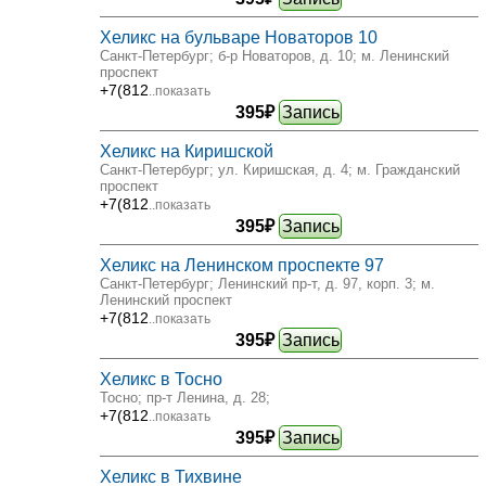
Хеликс на бульваре Новаторов 10
Санкт-Петербург; б-р Новаторов, д. 10
; м. Ленинский
проспект
+7(812
..показать
395₽
Запись
Хеликс на Киришской
Санкт-Петербург; ул. Киришская, д. 4
; м. Гражданский
проспект
+7(812
..показать
395₽
Запись
Хеликс на Ленинском проспекте 97
Санкт-Петербург; Ленинский пр-т, д. 97, корп. 3
; м.
Ленинский проспект
+7(812
..показать
395₽
Запись
Хеликс в Тосно
Тосно; пр-т Ленина, д. 28
;
+7(812
..показать
395₽
Запись
Хеликс в Тихвине