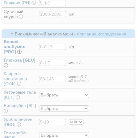
Реакция (PH)
ⓘ
Суточный
мл
диурез
ⓘ
Биохимический анализ мочи -
описание исследования
Белок/
альбумин
г/л
[PRO]
ⓘ
Глюкоза [GLU]
ммоль/л
ⓘ
Клиренс
мл/мин/1.7
креатинина
м2
(мл/мин)
(СКФ)
ⓘ
Кетоновые тела
[KET]
ⓘ
Билирубин [BIL]
ⓘ
Уробилиноген
[UBG]
ⓘ
Гемоглобин
[HGB]