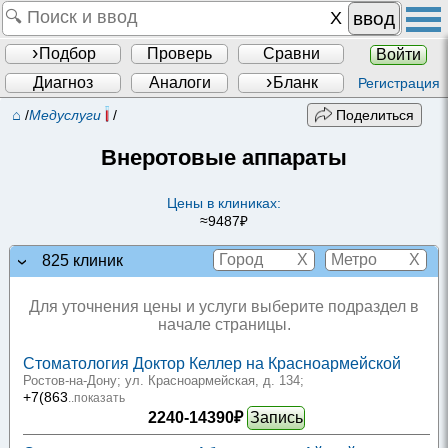
ввод
Подбор
Проверь
Сравни
Войти
Диагноз
Аналоги
Бланк
Регистрация
⌂
/
Медуслуги
/
Поделиться
Внеротовые аппараты
Цены в клиниках:
≈9487₽
X
X
825 клиник
Для уточнения цены и услуги выберите подраздел в
начале страницы.
Стоматология Доктор Келлер на Красноармейской
Ростов-на-Дону; ул. Красноармейская, д. 134
;
+7(863
..показать
2240-14390₽
Запись