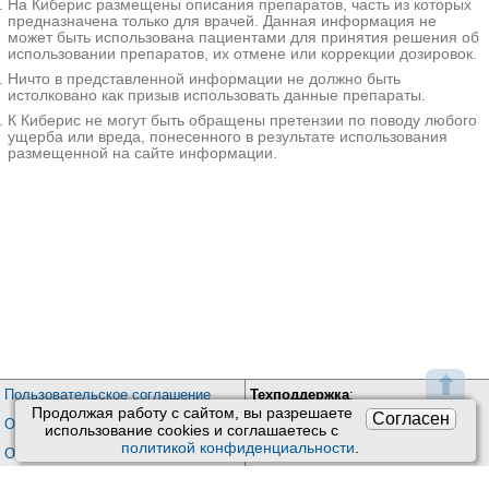
На Киберис размещены описания препаратов, часть из которых
предназначена только для врачей. Данная информация не
Стоматология Алекс в Жуковском на Жуковского
может быть использована пациентами для принятия решения об
Жуковский; ул. Жуковского, д. 18
;
использовании препаратов, их отмене или коррекции дозировок.
+7(800
..показать
Ничто в представленной информации не должно быть
8470₽
Запись
истолковано как призыв использовать данные препараты.
К Киберис не могут быть обращены претензии по поводу любого
ABC Clinic на Дзержинского
ущерба или вреда, понесенного в результате использования
Краснодар; ул. Дзержинского, д. 161/1
;
размещенной на сайте информации.
+7(861
..показать
9000₽
Запись
MedSwiss на проспекте Обуховской Обороны
Санкт-Петербург; пр-т Обуховской Обороны, д. 120Б
; м.
Пролетарская
+7(499
..показать
15000₽
Запись
СтомВилль на Молодогвардейской
Москва; ул. Молодогвардейская, д. 15
; м. Молодежная
+7(495
⬆
..показать
Пользовательское соглашение
Техподдержка
:
22000₽
Запись
Продолжая работу с сайтом, вы разрешаете
Согласен
Обратная связь
Обработка персональных данных
использование сookies и соглашаетесь с
Центр Ортодонтии на Заозерной
Почта:
kiberis@mail.ru
политикой конфиденциальности
.
О проекте Киберис
Санкт-Петербург; ул. Заозерная, д. 3, корп. 2
; м. Фрунзенская
+7(812
..показать
Контакты