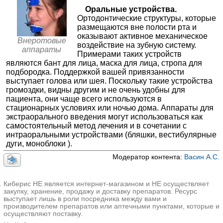
трейнеры)
≈23260₽
Оральные устройства.
Домостом в Домодедово
✚
Функциональные аппараты
≈12224₽
Ортодонтические структуры, которые
Домодедово; ул. 1-я Коммунистическая, стр. 1
;
размещаются вне полости рта и
✚
Механические аппараты
+7(495
≈18556₽
..показать
оказывают активное механическое
6500-12500₽
Запись
Внеротовые
✚
Ретейнеры
воздействие на зубную систему.
≈4976₽
аппараты
Примерами таких устройств
Брем на Смоленской
являются бант для лица, маска для лица, стропа для
Москва; ул. Смоленская, д. 11, корп. 2
; м. Фрунзенская
подбородка. Поддержкой вашей привязанности
+7(495
..показать
выступает голова или шея. Поскольку такие устройства
7500₽
Запись
громоздки, видны другим и не очень удобны для
пациента, они чаще всего используются в
Медлайн-Сервис на Мичуринском проспекте
стационарных условиях или ночью дома. Аппараты для
Москва; Мичуринский пр-т, д. 31, корп. 7
; м. Раменки
экстраорального введения могут использоваться как
+7(495
..показать
самостоятельный метод лечения и в сочетании с
7500₽
Запись
интраоральными устройствами (бляшки, вестибулярные
дуги, моноблоки ).
Мединцентр в 4-ом Добрынинском переулке
Москва; 4-ый Добрынинский пер., д. 4
; м. Добрынинская
Модератор контента:
Васин А.С.
+7(495
..показать
7660₽
Запись
Киберис НЕ является интернет-магазином и НЕ осуществляет
Стоматология Алекс в Жуковском на Солнечной
закупку, хранение, продажу и доставку препаратов. Ресурс
выступает лишь в роли посредника между вами и
Жуковский; ул. Солнечная, д. 10
;
производителем препаратов или аптечными пунктами, которые и
+7(800
..показать
осуществляют поставку.
8470₽
Запись