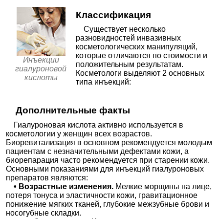
—
✚
Химический пилинг лица
Классификация
✚
Контурная пластика
≈51667₽
Существует несколько
разновидностей инвазивных
—
✚
Косметические маски
косметологических манипуляций,
—
✚
Криотерапия в косметологии
которые отличаются по стоимости и
Инъекции
положительным результатам.
гиалуроновой
✚
Эпиляция
≈3928₽
Косметологи выделяют 2 основных
кислоты
типа инъекций:
—
✚
Чистка лица
✚
Мезотерапия лица
≈20250₽
Дополнительные факты
—
✚
Аппаратный массаж
—
Гиалуроновая кислота активно используется в
✚
Лазерная косметология
косметологии у женщин всех возрастов.
—
✚
Массаж в косметологии
Биоревитализация в основном рекомендуется молодым
пациентам с незначительными дефектами кожи, а
—
✚
Механический пилинг лица
биорепарация часто рекомендуется при старении кожи.
—
✚
Мезотерапия
Основными показаниями для инъекций гиалуроновых
препаратов являются:
—
✚
Безоперационная липосакция
• Возрастные изменения.
Мелкие морщины на лице,
✚
Озонотерапия
потеря тонуса и эластичности кожи, гравитационное
≈2436₽
понижение мягких тканей, глубокие межзубные брови и
—
✚
Фотокосметология
носогубные складки.