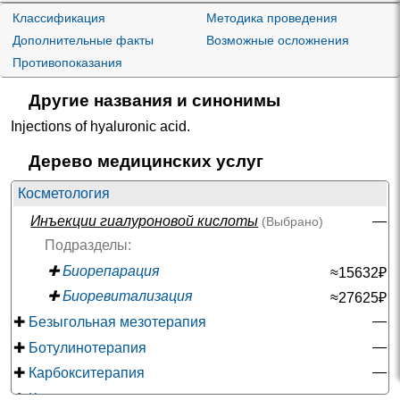
Классификация
Методика проведения
Дополнительные факты
Возможные осложнения
Противопоказания
Другие названия и синонимы
Injections of hyaluronic acid
.
Дерево медицинских услуг
Косметология
Инъекции гиалуроновой кислоты
—
(Выбрано)
Подразделы:
✚
Биорепарация
≈15632₽
✚
Биоревитализация
≈27625₽
—
✚
Безыгольная мезотерапия
—
✚
Ботулинотерапия
—
✚
Карбокситерапия
—
✚
Клеточное омоложение