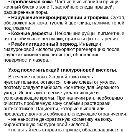
• проблемная кожа.
Частые высыпания и прыщи,
—
✚
Физиотерапия в косметологии
жирный блеск в зоне Т, застойные следы прыщей,
✚
Пирсинг
≈1695₽
расширенные поры.
• Нарушение микроциркуляции и трофики.
Сухая,
—
✚
Плазменное омоложение PlasmaJet
обезвоженная кожа, тусклый цвет лица, наличие теней
—
✚
Спа-процедуры
под глазами.
• Кожные дефекты.
Небольшие рубцы, пигментные
✚
Татуаж
≈6769₽
пятна, обильные веснушки, признаки фотостарения.
• Реабилитационный период.
Инъекции
—
✚
Термолифтинг
гиалуроновой кислоты ускоряют регенерацию после
✚
Ультразвуковой лифтинг
≈38605₽
глубоких химических пилингов, обновление
поверхности лазера.
Уход после инъекций гиалуроновой кислоты.
В течение первых 2-х дней кожа очень
чувствительная, остаются точные следы от уколов,
поэтому следует выбирать косметику для бережного
ухода. Используйте легкие увлажняющие и
успокаивающие кремы. При наличии ран, необходимо
очистить проблемную зону слабыми растворами
антисептиков. Пациенты, которые выполнили
процедуру, должны соблюдать следующие ограничения:
• не наносите декоративную косметику на кожу,
обработанную гиалуроновой кислотой;
• не пытайтесь оторвать струпья, образовавшиеся в