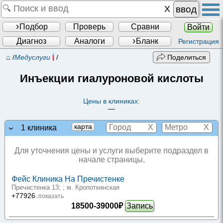
ввод
Подбор
Проверь
Сравни
Войти
Диагноз
Аналоги
Бланк
Регистрация
⌂
/
Медуслуги
/
Поделиться
Инъекции гиалуроновой кислоты
Цены в клиниках:
—
X
X
карта
1 клиника
Для уточнения цены и услуги выберите подраздел в
начале страницы.
Фейс Клиника На Пречистенке
Пречистенка 13;
; м. Кропоткинская
+77926
..показать
18500-39000₽
Запись