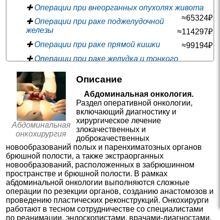
✚
Операции при внеорганных опухолях живота
≈65324₽
✚
Операции при раке поджелудочной
железы
≈114297₽
✚
Операции при раке прямой кишки
≈99194₽
✚
Операции при раке желудка и тонкого
кишечника
≈49758₽
Описание
✚
Удаление пищевода
≈141745₽
Абдоминальная онкология.
✚
Резекции сигмовидной кишки
≈93616₽
Раздел оперативной онкологии,
✚
Операции при раке печени и желчного пузыря
включающий диагностику и
≈105005₽
хирургическое лечение
—
✚
Противоопухолевая терапия
Абдоминальная
злокачественных и
онкохирургия
✚
Биопсии в онкологии
доброкачественных
≈4778₽
новообразований полых и паренхиматозных органов
—
✚
Консультации в онкологии и гематологии
брюшной полости, а также экстраорганных
новообразований, расположенных в забрюшинном
—
✚
Диагностические операции в онкологии
пространстве и брюшной полости. В рамках
✚
Лимфаденэктомии
≈67793₽
абдоминальной онкологии выполняются сложные
операции по резекции органов, созданию анастомозов и
—
✚
Нейроонкология
проведению пластических реконструкций. Онкохирурги
—
✚
Онкодерматология
работают в тесном сотрудничестве со специалистами
по реанимации, эндоскопистами, врачами-диагностами,