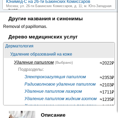
Юнимед-С на 26-ти Бакинских Комиссаров
Москва; ул. 26-ти Бакинских Комиссаров, д. 11
; м. Юго-Западная
+7(495
..показать
400₽
Запись
Другие названия и синонимы
Статус Грация плюс на проспекте Большевиков
Removal of papillomas
.
Санкт-Петербург; пр-т Большевиков, д. 11, корп. 2
; м. Улица
Дыбенко
Дерево медицинских услуг
+7(499
..показать
600₽
Запись
Дерматология
К+31 Запад на Академика Павлова
Удаление образований на коже
Москва; ул. Академика Павлова, д. 22
; м. Молодежная
+7(495
Удаление папиллом
..показать
(Выбрано)
≈2022₽
640-1000₽
Запись
Подразделы:
Клиника Екатерининская на Кожевенной
Электрокоагуляция папиллом
≈2353₽
Краснодар; ул. Кожевенная, д. 66
;
Радиоволновое удаление папиллом
≈2103₽
+7(861
..показать
840₽
Запись
Удаление папиллом лазером
≈1711₽
Удаление папиллом жидким азотом
≈1235₽
Семейный доктор на Усачева
Москва; ул. Усачева, д. 33, стр. 3
; м. Спортивная
Хирургическое иссечение папиллом
≈2488₽
+7(495
..показать
✚
Удаление ангиомы
≈2222₽
940₽
Запись
Описание