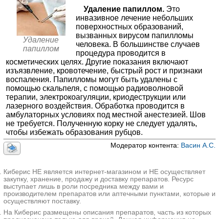
✚
Удаление фибромы
≈5639₽
Удаление папиллом.
Это
ABC Медицина на Льва Толстого
инвазивное лечение небольших
✚
Удаление кератомы
Москва; ул. Льва Толстого, д. 10, cтр. 1
; м. Парк Культуры
≈1638₽
поверхностных образований,
+7(499
..показать
✚
Удаление лазером новообразований кожи
≈2436₽
вызванных вирусом папилломы
1000-3600₽
Запись
Удаление
человека. В большинстве случаев
✚
Удаление липомы
≈6275₽
папиллом
процедура проводится в
Медлайн-Сервис на Берзарина
✚
Удаление контагиозного моллюска
косметических целях. Другие показания включают
≈1085₽
Москва; ул. Берзарина, д. 17, корп. 2
; м. Октябрьское Поле
изъязвление, кровотечение, быстрый рост и признаки
+7(499
..показать
✚
Удаление атеромы
≈4820₽
воспаления. Папилломы могут быть удалены с
1250-1500₽
Запись
помощью скальпеля, с помощью радиоволновой
✚
Удаление кондилом
≈2907₽
терапии, электрокоагуляции, криодеструкции или
ABC Медицина в Ромашково
✚
Удаление дерматофибромы
≈2374₽
лазерного воздействия. Обработка проводится в
Московская область; с. Ромашково, ул. Никольская, д. 10
; м.
амбулаторных условиях под местной анестезией. Шов
Молодежная
✚
Удаление гемангиом
≈3498₽
не требуется. Полученную корку не следует удалять,
+7(495
..показать
✚
Удаление родинок
чтобы избежать образования рубцов.
≈2329₽
1300-7300₽
Запись
✚
Удаление пиогенной гранулемы
Модератор контента:
Васин А.С.
≈2441₽
МЦ Формула Здоровья на Вишневского
Казань; ул. Вишневского, д. 49Б
; м. Суконная слобода
✚
Удаление кожного рога
≈1704₽
+7(843
..показать
Киберис НЕ является интернет-магазином и НЕ осуществляет
✚
Удаление милиума
≈797₽
1300₽
Запись
закупку, хранение, продажу и доставку препаратов. Ресурс
выступает лишь в роли посредника между вами и
✚
Удаление ксантелазмы
≈2913₽
ABC Медицина в Плетешковском переулке
производителем препаратов или аптечными пунктами, которые и
✚
Удаление бородавок
осуществляют поставку.
≈1516₽
Москва; Плетешковский пер., д. 4
; м. Бауманская
+7(499
..показать
На Киберис размещены описания препаратов, часть из которых
✚
Удаление ксантомы
≈2296₽