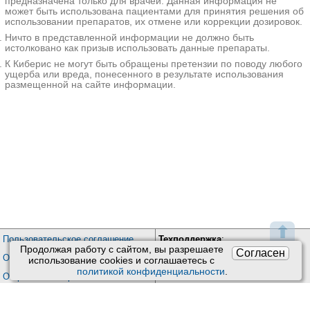
предназначена только для врачей. Данная информация не
1300-7300₽
Запись
может быть использована пациентами для принятия решения об
использовании препаратов, их отмене или коррекции дозировок.
ABC Медицина на Чистопрудном бульваре
Ничто в представленной информации не должно быть
Москва; Чистопрудный б-р, д. 12, стр. 2
; м. Чистые Пруды
истолковано как призыв использовать данные препараты.
+7(499
..показать
1300-7300₽
Запись
К Киберис не могут быть обращены претензии по поводу любого
ущерба или вреда, понесенного в результате использования
размещенной на сайте информации.
ГолденМед на Саратовской
Москва; ул. Саратовская, д. 22
; м. Текстильщики
+7(495
..показать
1350-2700₽
Запись
ГолденМед на Суздальской
Москва; ул. Суздальская, д. 10, корп. 2
; м. Новокосино
+7(495
..показать
1350-2700₽
Запись
Врачебная Практика на Красном проспекте
Новосибирск; Красный пр-т, д. 163
; м. Заельцовская
⬆
+7(383
..показать
Пользовательское соглашение
Техподдержка
:
Продолжая работу с сайтом, вы разрешаете
1450₽
Запись
Согласен
Обратная связь
Обработка персональных данных
использование сookies и соглашаетесь с
Почта:
kiberis@mail.ru
политикой конфиденциальности
.
Бест Клиник на Артюшкова
О проекте Киберис
Краснодар; ул. Артюшкова, д. 3
;
Контакты
+7(861
..показать