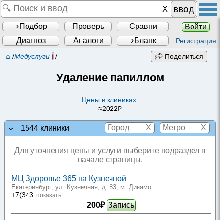
ввод
Подбор
Проверь
Сравни
Войти
Диагноз
Аналоги
Бланк
Регистрация
⌂
/
Медуслуги
/
Поделиться
Удаление папиллом
Цены в клиниках:
≈2022₽
X
X
1544 клиники
Для уточнения цены и услуги выберите подраздел в
начале страницы.
МЦ Здоровье 365 на Кузнечной
Екатеринбург; ул. Кузнечная, д. 83
; м. Динамо
+7(343
..показать
200₽
Запись