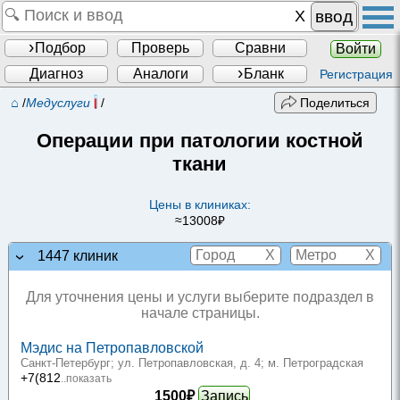
ввод
Подбор
Проверь
Сравни
Войти
Диагноз
Аналоги
Бланк
Регистрация
⌂
/
Медуслуги
/
Поделиться
Операции при патологии костной
ткани
Цены в клиниках:
≈13008₽
X
X
1447 клиник
Для уточнения цены и услуги выберите подраздел в
начале страницы.
Мэдис на Петропавловской
Санкт-Петербург; ул. Петропавловская, д. 4
; м. Петроградская
+7(812
..показать
1500₽
Запись