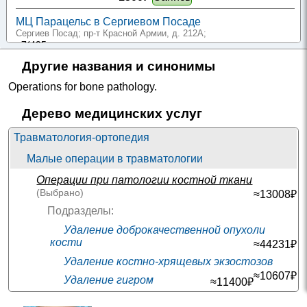
МЦ Парацельс в Сергиевом Посаде
Сергиев Посад; пр-т Красной Армии, д. 212А
;
+7(495
..показать
2000₽
Запись
Другие названия и синонимы
Клиника Доктора Назимовой на проспекте
Operations for bone pathology
.
Вернадского
пр-т Вернадского; д. 127
; м. Юго-Западная
Дерево медицинских услуг
+7(495
..показать
3000-12000₽
Запись
Травматология-ортопедия
ПримаМед на Варшавском шоссе
Малые операции в травматологии
Москва; Варшавское шоссе, д. 11
; м. Тульская
Операции при патологии костной ткани
+7(495
..показать
(Выбрано)
≈13008₽
3000-9000₽
Запись
Подразделы:
ДМЦ Гайде на Лиговском проспекте
Удаление доброкачественной опухоли
Санкт-Петербург; Лиговский пр-т, д. 108А
; м. Лиговский проспект
кости
+7(499
..показать
≈44231₽
3800₽
Запись
Удаление костно-хрящевых экзостозов
≈10607₽
Удаление гигром
МЦ Династия во Всеволожске
≈11400₽
Всеволожск; Октябрьский пр-т, д. 96А
;
Секвестрэктомия при остеомиелите
+7(499
..показать