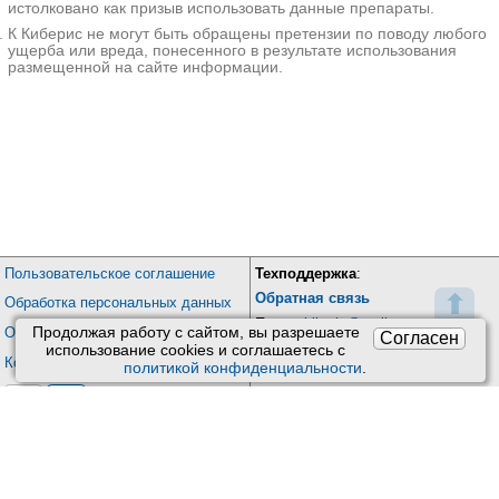
истолковано как призыв использовать данные препараты.
15750₽
Запись
К Киберис не могут быть обращены претензии по поводу любого
ущерба или вреда, понесенного в результате использования
Стопартроз.ру на Симферопольском бульваре
размещенной на сайте информации.
Москва; Симферопольский б-р, д. 17, корп. 1
; м. Каховская
+7(495
..показать
16000₽
Запись
XXI век на проспекте Маршака
Санкт-Петербург; пр-т Маршака, д. 4
; м. Гражданский проспект
+7(812
..показать
26800₽
Запись
XXI век на Богатырском проспекте
Пользовательское соглашение
Техподдержка
:
Санкт-Петербург; Богатырский пр-т, д. 49, корп. 1
; м.
Комендантский проспект
⬆
Обратная связь
Обработка персональных данных
+7(812
..показать
Почта:
kiberis@mail.ru
Продолжая работу с сайтом, вы разрешаете
О проекте Киберис
Согласен
26800₽
Запись
использование сookies и соглашаетесь с
Контакты
политикой конфиденциальности
.
Клиника ВЭЛМ на Менделеева
Уфа; ул. Менделеева, д. 128/1
;
+7(347
..показать
Версия: 4.9
32000₽
Запись
Обновления
Ещё клиник -
1427
.
Используйте фильтры