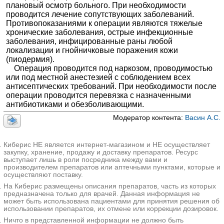
плановый осмотр больного. При необходимости
5000₽
Запись
проводится лечение сопутствующих заболеваний.
Противопоказаниями к операции являются тяжелые
Клиника Екатерининская на Яцкова
хронические заболевания, острые инфекционные
Краснодар; ул. им. Героя Яцкова, д. 2/2
;
заболевания, инфицированные раны любой
+7(861
..показать
локализации и гнойничковые поражения кожи
7200₽
Запись
(пиодермия).
Операция проводится под наркозом, проводимостью
Медицина 24/7 на Автозаводской
или под местной анестезией с соблюдением всех
Москва; ул. Автозаводская, д. 16, корп. 2
; м. Автозаводская
антисептических требований. При необходимости после
+7(495
..показать
операции проводится перевязка с назначенными
8030₽
Запись
антибиотиками и обезболивающими.
Deka Medical в Шмитовском проезде
Модератор контента:
Васин А.С.
Москва; Шмитовский пр-д, д. 16, стр. 1
; м. Улица 1905 года
+7(495
..показать
10000-30000₽
Запись
Киберис НЕ является интернет-магазином и НЕ осуществляет
закупку, хранение, продажу и доставку препаратов. Ресурс
выступает лишь в роли посредника между вами и
Кураре-Хиругия в Полесском проезде
производителем препаратов или аптечными пунктами, которые и
Москва; Полесский пр-д, д. 16, стр. 6
; м. Щукинская
осуществляют поставку.
+7(499
..показать
На Киберис размещены описания препаратов, часть из которых
15000₽
Запись
предназначена только для врачей. Данная информация не
может быть использована пациентами для принятия решения об
Моя Клиника на Варшавской
использовании препаратов, их отмене или коррекции дозировок.
Санкт-Петербург; ул. Варшавская, д. 59
; м. Московская
Ничто в представленной информации не должно быть
+7(812
..показать