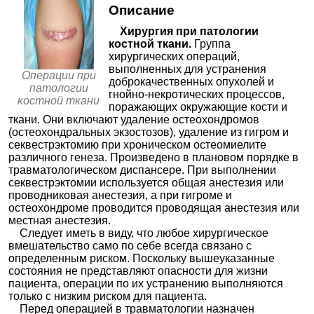
≈20464₽
Описание
4000-8000₽
Запись
✚
Неотложная помощь в травматологии
≈4183₽
Хирургия при патологии
✚
Удаление металлоконструкций
≈56724₽
Поликлиника.ру на Дорожной
костной ткани.
Группа
Москва; ул. Дорожная, д. 32, корп. 1
; м. Улица Академика Янгеля
✚
Кожная пластика
≈24930₽
хирургических операций,
+7(495
..показать
выполненных для устранения
4210-29700₽
Запись
Операции при
доброкачественных опухолей и
патологии
гнойно-некротических процессов,
Поликлиника.ру на Таганской
костной ткани
поражающих окружающие кости и
Москва; ул. Таганская, д. 32/1, стр. 17
; м. Таганская
ткани. Они включают удаление остеохондромов
+7(495
..показать
(остеохондральных экзостозов), удаление из гигром и
4210-29700₽
Запись
секвестрэктомию при хроническом остеомиелите
различного генеза. Произведено в плановом порядке в
Моситалмед на Овчинниковской набережной
травматологическом диспансере. При выполнении
Москва; Овчинниковская наб., д. 8А
; м. Новокузнецкая
секвестрэктомии используется общая анестезия или
+7(495
..показать
проводниковая анестезия, а при гигроме и
4500₽
Запись
остеохондроме проводится проводящая анестезия или
местная анестезия.
Моситалмед в 4-м Ростовском переулке
Следует иметь в виду, что любое хирургическое
Москва; 4-й Ростовский пер., д. 1, стр. 1
; м. Киевская
вмешательство само по себе всегда связано с
+7(495
..показать
определенным риском. Поскольку вышеуказанные
4500₽
Запись
состояния не представляют опасности для жизни
пациента, операции по их устранению выполняются
Доктор Столет на Академика Арцимовича
только с низким риском для пациента.
Москва; ул. Академика Арцимовича, д. 9, корп. 1
; м. Беляево
Перед операцией в травматологии назначен
+7(495
..показать