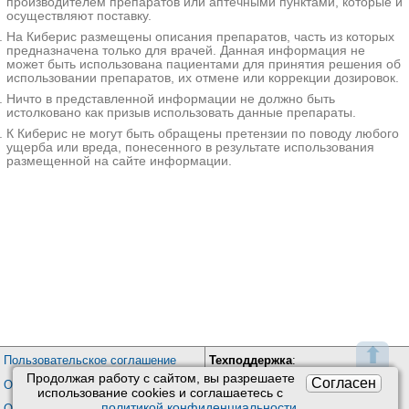
✚
Ретейнеры
≈4976₽
производителем препаратов или аптечными пунктами, которые и
осуществляют поставку.
Здоровая Улыбка на Тимирязевской
На Киберис размещены описания препаратов, часть из которых
Москва; ул. Тимирязевская, д. 11, корп. 1
; м. Дмитровская
предназначена только для врачей. Данная информация не
+7(495
..показать
может быть использована пациентами для принятия решения об
17764₽
Запись
использовании препаратов, их отмене или коррекции дозировок.
Ничто в представленной информации не должно быть
К+31 на Лобачевского
истолковано как призыв использовать данные препараты.
Москва; ул. Лобачевского, д. 42, стр. 4
; м. Проспект Вернадского
К Киберис не могут быть обращены претензии по поводу любого
+7(499
..показать
ущерба или вреда, понесенного в результате использования
18600-27940₽
Запись
размещенной на сайте информации.
РокосКлиник в 17-м проезде Марьиной Рощи
Москва; 17-й пр-д Марьиной Рощи, д. 1
; м. Бутырская
+7(495
..показать
20000₽
Запись
ПрезиДЕНТ Академия на Мичуринском проспекте
Москва; Мичуринский пр-т, д. 12, корп. 1
; м. Ломоносовский
проспект
+7(499
..показать
23000₽
Запись
⬆
Пользовательское соглашение
Техподдержка
:
Стомед в Лыткарино
Продолжая работу с сайтом, вы разрешаете
Лыткарино; квартал 3А, д. 1
; м. Жулебино
Обратная связь
Согласен
Обработка персональных данных
использование сookies и соглашаетесь с
+7(495
..показать
Почта:
kiberis@mail.ru
политикой конфиденциальности
.
О проекте Киберис