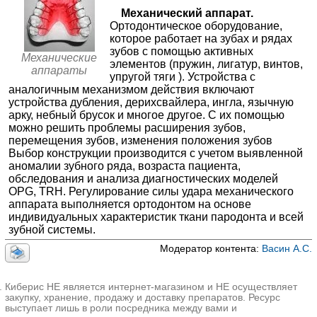
Небный расширитель
≈13476₽
Механический аппарат.
Дантистофф на Проспекте Мира
Ортодонтическое оборудование,
Пластинка с винтом Бертони
Москва; пр-т Мира, д. 53, стр. 1
; м. Проспект Мира
≈12705₽
которое работает на зубах и рядах
+7(495
..показать
Аппарат Quad Helix (Квадхеликс)
≈13072₽
зубов с помощью активных
15000-39000₽
Запись
Механические
элементов (пружин, лигатур, винтов,
Аппарат Гербста
≈36533₽
аппараты
упругой тяги ). Устройства с
ЛМ-клиника в Бутово
Аппарат Марко-Росса
≈29810₽
аналогичным механизмом действия включают
Троицк; д. 23
; м. Улица Скобелевская
устройства дубления, дерихсвайлера, ингла, язычную
+7(495
Аппарат Nance (Нансе)
..показать
≈11036₽
арку, небный брусок и многое другое. С их помощью
15000₽
Запись
Аппарат Норда
≈22984₽
можно решить проблемы расширения зубов,
перемещения зубов, изменения положения зубов
Дантистофф на Винокурова
Аппарат Pendex (Пендекс)
≈22522₽
Выбор конструкции производится с учетом выявленной
Москва; ул. Винокурова, д. 2
; м. Академическая
Аппарат Pendulum (Пендулум)
≈21843₽
аномалии зубного ряда, возраста пациента,
+7(495
..показать
обследования и анализа диагностических моделей
15000-39000₽
Запись
Аппарат Twin-force
≈28326₽
OPG, TRH. Регулирование силы удара механического
✚
Элайнеры для выравнивания зубов
аппарата выполняется ортодонтом на основе
≈172768₽
ПрезиДЕНТ на Хорошевском шоссе
индивидуальных характеристик ткани пародонта и всей
Москва; Хорошевское ш., д. 22
; м. Беговая
✚
Брекеты
≈31259₽
зубной системы.
+7(495
..показать
✚
Комбинированные аппараты (пластинки,
15000₽
Запись
Модератор контента:
Васин А.С.
трейнеры)
≈23260₽
КДС Клиник на Дмитровском шоссе
✚
Внеротовые аппараты
≈9487₽
Москва; Дмитровское шоссе, д. 81
; м. Селигерская
Киберис НЕ является интернет-магазином и НЕ осуществляет
+7(495
..показать
✚
Функциональные аппараты
≈12224₽
закупку, хранение, продажу и доставку препаратов. Ресурс
15000-45000₽
Запись
выступает лишь в роли посредника между вами и