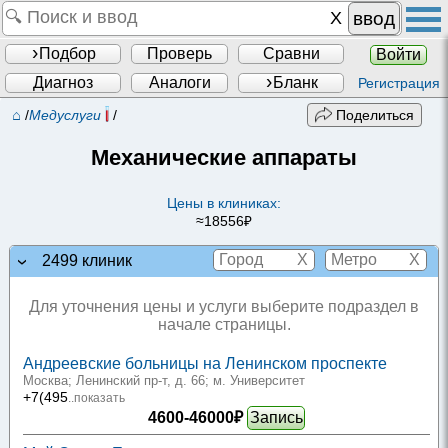
ввод
Подбор
Проверь
Сравни
Войти
Диагноз
Аналоги
Бланк
Регистрация
⌂
/
Медуслуги
/
Поделиться
Механические аппараты
Цены в клиниках:
≈18556₽
X
X
2499 клиник
Для уточнения цены и услуги выберите подраздел в
начале страницы.
Андреевские больницы на Ленинском проспекте
Москва; Ленинский пр-т, д. 66
; м. Университет
+7(495
..показать
4600-46000₽
Запись