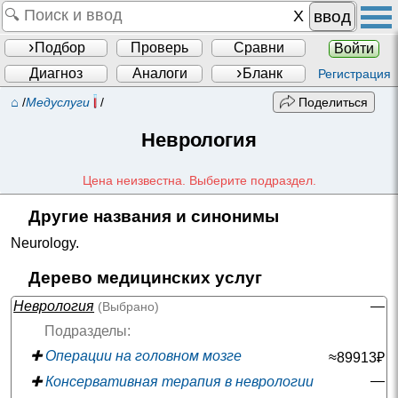
ввод
Подбор
Проверь
Сравни
Войти
Диагноз
Аналоги
Бланк
Регистрация
⌂
/
Медуслуги
/
Поделиться
Неврология
Цена неизвестна. Выберите подраздел.
Другие названия и синонимы
Neurology
.
Дерево медицинских услуг
Неврология
—
(Выбрано)
Подразделы:
✚
Операции на головном мозге
≈89913₽
—
✚
Консервативная терапия в неврологии