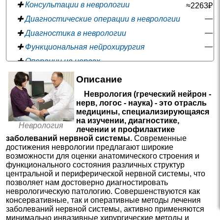
✚
Консультации в неврологии
≈2263₽
—
✚
Диагностические операции в неврологии
—
✚
Диагностика в неврологии
—
✚
Функциональная нейрохирургия
—
✚
Операции на нервах
—
✚
Операции на мягких тканях головы
Описание
✚
Операции на черепе
≈67788₽
Неврология (греческий нейрон -
—
нерв, логос - наука) - это отрасль
✚
Сомнология
медицины, специализирующаяся
—
✚
Операции на спинном мозге
на изучении, диагностике,
Неврология
лечении и профилактике
—
✚
Операции на позвоночнике
заболеваний нервной системы.
Современные
—
✚
Лечебные блокады в неврологии
достижения неврологии предлагают широкие
возможности для оценки анатомического строения и
функционального состояния различных структур
центральной и периферической нервной системы, что
позволяет нам достоверно диагностировать
неврологическую патологию. Совершенствуются как
консервативные, так и оперативные методы лечения
заболеваний нервной системы, активно применяются
минимально инвазивные хирургические методы и