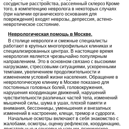
сосудистые расстройства, рассеянный склероз Кроме
того, в компетенцию невролога в некоторых случаях
(при наличии органического основания для
повреждения) входят неврозы, депрессия, астено-
невротическое состояние.
Неврологическая помощь в Москве.
В столице неврологи и смежные специалисты
работают в крупных многопрофильных клиниках и
специализированных центрах. В настоящее время
неврология является чрезвычайно популярным
направлением. Это в основном связано с высокими
нагрузками, стрессовыми ситуациями, ускоренными
темпами, увеличением продолжительности и
изменением условий жизни населения. Обращение в
неврологическую клинику в Москве показано для
постоянных головных болей, головокружения,
нарушения координации движений, нарушений
чувствительности различных частей тела, изменений
мышечной силы, шума в ушах, плохой памяти и
внимания, бессонницы, уменьшения и внезапных
изменений в настроение, клещи, тремор и судороги.
Начальные осмотры включают в себя знакомство с
жалобами, осмотры, оценку рефлексов, координацию,
двигательные и сенсорные навыки, психическое