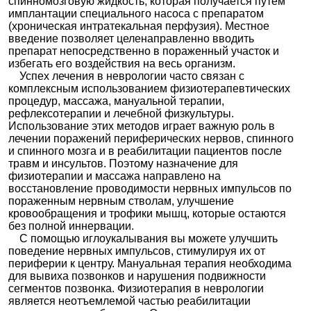
спинномозговую жидкость, которая получается путем
имплантации специального насоса с препаратом
(хроническая интратекальная перфузия). Местное
введение позволяет целенаправленно вводить
препарат непосредственно в пораженный участок и
избегать его воздействия на весь организм.
Успех лечения в неврологии часто связан с
комплексным использованием физиотерапевтических
процедур, массажа, мануальной терапии,
рефлексотерапии и лечебной физкультуры.
Использование этих методов играет важную роль в
лечении поражений периферических нервов, спинного
и спинного мозга и в реабилитации пациентов после
травм и инсультов. Поэтому назначение для
физиотерапии и массажа направлено на
восстановление проводимости нервных импульсов по
пораженным нервным стволам, улучшение
кровообращения и трофики мышц, которые остаются
без полной иннервации.
С помощью иглоукалывания вы можете улучшить
поведение нервных импульсов, стимулируя их от
периферии к центру. Мануальная терапия необходима
для вывиха позвонков и нарушения подвижности
сегментов позвонка. Физиотерапия в неврологии
является неотъемлемой частью реабилитации