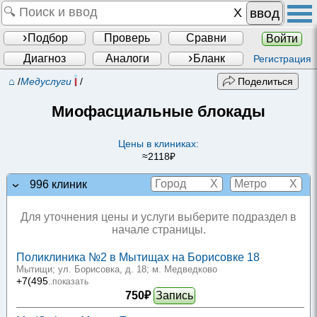
ввод
Подбор
Проверь
Сравни
Войти
Диагноз
Аналоги
Бланк
Регистрация
⌂
/
Медуслуги
/
Поделиться
Миофасциальные блокады
Цены в клиниках:
≈2118₽
X
X
996 клиник
Для уточнения цены и услуги выберите подраздел в
начале страницы.
Поликлиника №2 в Мытищах на Борисовке 18
Мытищи; ул. Борисовка, д. 18
; м. Медведково
+7(495
..показать
750₽
Запись