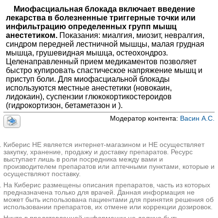
✚
Миофасциальные блокады
≈2118₽
Миофасциальная блокада включает введение
МЦ имени Розина на Митинской
лекарства в болезненные триггерные точки или
✚
Блокады
Москва; ул. Митинская, д. 48
; м. Митино
≈3234₽
инфильтрацию определенных групп мышц
+7(495
..показать
✚
Блокады суставов
≈2262₽
анестетиком.
Показания: миалгия, миозит, невралгия,
1700₽
Запись
синдром передней лестничной мышцы, малая грудная
✚
Блокады нервов
≈3153₽
мышца, грушевидная мышца, остеохондроз.
Клиника Семейная на Сергия Радонежского
✚
Новокаиновые блокады
Целенаправленный прием медикаментов позволяет
≈2245₽
Москва; ул. Сергия Радонежского, д. 5/2, стр. 1
; м. Площадь
быстро купировать спастическое напряжение мышц и
Ильича
приступ боли. Для миофасциальной блокады
+7(499
..показать
используются местные анестетики (новокаин,
1750₽
Запись
лидокаин), суспензии глюкокортикостероидов
(гидрокортизон, бетаметазон и ).
Клиника Столица на Арбате
Москва; Большой Власьевский пер., д. 9
; м. Смоленская
Модератор контента:
Васин А.С.
+7(499
..показать
1900₽
Запись
Киберис НЕ является интернет-магазином и НЕ осуществляет
Зуб.ру на Комсомольском проспекте
закупку, хранение, продажу и доставку препаратов. Ресурс
Москва; Комсомольский пр-т, д. 24, стр. 2
; м. Фрунзенская
выступает лишь в роли посредника между вами и
+7(495
производителем препаратов или аптечными пунктами, которые и
..показать
осуществляют поставку.
1980₽
Запись
На Киберис размещены описания препаратов, часть из которых
предназначена только для врачей. Данная информация не
Зуб.ру в Большом Сухаревском переулке
может быть использована пациентами для принятия решения об
Москва; Большой Сухаревский пер., д. 19, стр. 2
; м. Сухаревская
использовании препаратов, их отмене или коррекции дозировок.
+7(495
..показать