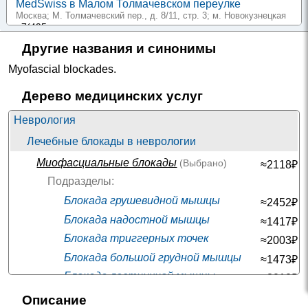
MedSwiss в Малом Толмачевском переулке
Москва; М. Толмачевский пер., д. 8/11, стр. 3
; м. Новокузнецкая
+7(495
..показать
1120₽
Запись
Другие названия и синонимы
СЗ Центр доказательной медицины на Моисеенко
Myofascial blockades
.
Санкт-Петербург; ул. Моисеенко, д. 5
; м. Маяковская
+7(812
..показать
Дерево медицинских услуг
1200₽
Запись
Неврология
НИАРМЕДИК на Юных Ленинцев
Москва; ул. Юных Ленинцев, д. 59, корп. 1
; м. Некрасовка
Лечебные блокады в неврологии
+7(495
..показать
Миофасциальные блокады
(Выбрано)
≈2118₽
1450-3000₽
Запись
Подразделы:
Проген на Старокалужском шоссе
Блокада грушевидной мышцы
Москва; Старокалужское шоссе, д. 62
; м. Калужская
≈2452₽
+7(499
..показать
Блокада надостной мышцы
≈1417₽
1500₽
Запись
Блокада триггерных точек
≈2003₽
Скандинавский Центр Здоровья на 2-й Кабельной
Блокада большой грудной мышцы
≈1473₽
Москва; ул. 2-я Кабельная, д. 2, стр. 25, стр. 26, стр. 37
; м.
Авиамоторная
Блокада лестничной мышцы
≈3010₽
+7(499
..показать
Блокада при пяточной шпоре
≈2568₽
1500₽
Запись
Описание