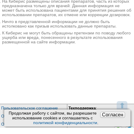
На Киберис размещены описания препаратов, часть из которых
предназначена только для врачей. Данная информация не
Центр репродукции человека и ЭКО на Бодрой
может быть использована пациентами для принятия решения об
Ростов-на-Дону; ул. Бодрая, д. 90А
;
использовании препаратов, их отмене или коррекции дозировок.
+7(863
..показать
Ничто в представленной информации не должно быть
29070₽
Запись
истолковано как призыв использовать данные препараты.
К Киберис не могут быть обращены претензии по поводу любого
МЦ Глобус на Обсерваторной
ущерба или вреда, понесенного в результате использования
Ростов-на-Дону; ул. Обсерваторная, д. 38
;
размещенной на сайте информации.
+7(863
..показать
29070₽
Запись
Трит на Каширском шоссе
Москва; Каширское шоссе, д. 51, корп. 3
; м. Кантемировская
+7(495
..показать
30000₽
Запись
Приор в Потаповском переулке
Москва; Потаповский пер., д. 4, стр. 1
; м. Чистые Пруды
+7(495
..показать
35000₽
Запись
⬆
Пользовательское соглашение
Техподдержка
:
Продолжая работу с сайтом, вы разрешаете
Согласен
Клиника Семейная на Фестивальной
Обратная связь
Обработка персональных данных
использование сookies и соглашаетесь с
Москва; ул. Фестивальная, д. 4
; м. Речной Вокзал
Почта:
kiberis@mail.ru
политикой конфиденциальности
.
О проекте Киберис
+7(499
..показать
Контакты программиста:
/
35000-220000₽
Запись
Контакты