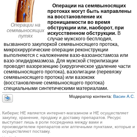
✚
Операции при варикоцеле
≈36195₽
Уро-Про на 40 лет Победы
Операции на семявыносящих
Краснодар; ул. 40 лет Победы, д. 108
;
✚
Операции на придатке яичка
≈25095₽
протоках могут быть направлены
+7(861
..показать
на восстановление их
✚
Операции на мягких тканях мошонки
≈19607₽
25000-110000₽
Запись
проницаемости во время
Операции на
✚
Операции на яичке
≈40433₽
обструкции или, наоборот, при
КДС Клиник на Дмитровском шоссе
семявыносящих
искусственном обструкции.
В
Москва; Дмитровское шоссе, д. 81
; м. Селигерская
путях
случае мужского бесплодия,
+7(495
..показать
вызванного закупоркой семявыносящего протока,
27600-66000₽
Запись
микрохирургические операции реконструкции
выполняются с наложением вазо-вазоаностамоза или
XXI век на Комендантском проспекте
вазо-эпидидомазмоза. Для мужской стерилизации
Санкт-Петербург; Комендантский пр-т, д. 51, корп. 1
; м.
проводят вазорезекцию (хирургическое удаление части
Комендантский проспект
семявыносящего протока), вазолигации (перевязку
+7(812
..показать
семявыносящего протока) или вазококк
28500₽
Запись
(восстановление семявыносящего протока)
специальными синтетическими материалами.
XXI век на проспекте Маршака
Санкт-Петербург; пр-т Маршака, д. 4
; м. Гражданский проспект
Модератор контента:
Васин А.С.
+7(812
..показать
28500₽
Запись
Киберис НЕ является интернет-магазином и НЕ осуществляет
РАМИ на Кирочной
закупку, хранение, продажу и доставку препаратов. Ресурс
Санкт-Петербург; ул. Кирочная, д. 13
; м. Чернышевская
выступает лишь в роли посредника между вами и
производителем препаратов или аптечными пунктами, которые и
+7(499
..показать
осуществляют поставку.
28800₽
Запись