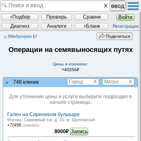
ввод
Подбор
Проверь
Сравни
Войти
Диагноз
Аналоги
Бланк
Регистрация
⌂
/
Медуслуги
/
Поделиться
Операции на семявыносящих путях
Цены в клиниках:
≈40256₽
X
X
748 клиник
Для уточнения цены и услуги выберите подраздел в
начале страницы.
Гален на Сиреневом бульваре
Москва; Сиреневый б-р, д. 15
; м. Щелковская
+7(495
..показать
8000₽
Запись