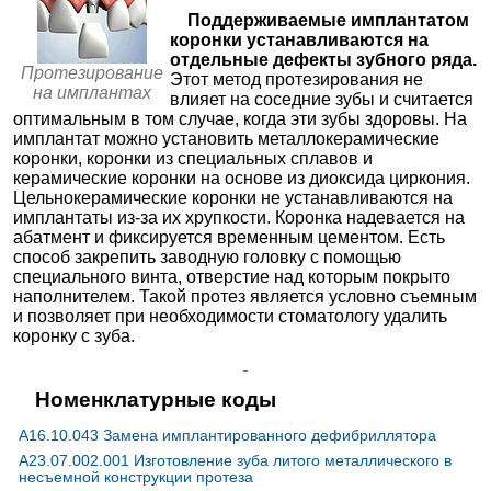
Стоматология Belle Arti на Белореченской
Поддерживаемые имплантатом
✚
Коронки на зубы
≈11109₽
Екатеринбург; ул. Белореченская, д. 21
; м. Геологическая
коронки устанавливаются на
+7(343
..показать
✚
Зубные вкладки
≈9317₽
отдельные дефекты зубного ряда.
20800-29500₽
Запись
Протезирование
Этот метод протезирования не
✚
Прочие ортопедические услуги
≈1684₽
на имплантах
влияет на соседние зубы и считается
D A Clinic на Летчика Бабушкина
✚
Съёмное протезирование зубов
≈32522₽
оптимальным в том случае, когда эти зубы здоровы. На
Москва; ул. Летчика Бабушкина, д. 29, корп. 2
; м. Бабушкинская
имплантат можно установить металлокерамические
+7(499
✚
Починка и коррекция зубных протезов
..показать
≈3734₽
коронки, коронки из специальных сплавов и
25000₽
Запись
керамические коронки на основе из диоксида циркония.
Цельнокерамические коронки не устанавливаются на
Бест Клиник на Новочерёмушкинской
имплантаты из-за их хрупкости. Коронка надевается на
Москва; ул. Новочерёмушкинская, д. 34, корп. 2
; м. Профсоюзная
абатмент и фиксируется временным цементом. Есть
+7(499
..показать
способ закрепить заводную головку с помощью
27000-137000₽
Запись
специального винта, отверстие над которым покрыто
наполнителем. Такой протез является условно съемным
Центравиамед в Томилино
и позволяет при необходимости стоматологу удалить
Московская область; пос. Томилино, ул. Гаршина, д. 26, стр. 152
;
коронку с зуба.
м. Некрасовка
+7(495
..показать
28600-33000₽
Запись
Номенклатурные коды
Центравиамед на проспекте Академика Сахарова
A16.10.043 Замена имплантированного дефибриллятора
Москва; пр-т Академика Сахарова, д. 7
; м. Сретенский Бульвар
+7(495
..показать
A23.07.002.001 Изготовление зуба литого металлического в
несъемной конструкции протеза
28600-64400₽
Запись