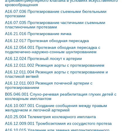
атриовентрикулярного клапана в условиях искусственного
кровообращения
A16.07.036 Протезирование съемными бюгельными
протезами
A16.07.035 Протезирование частичными съемными
пластиночными протезами
A16.21.016 Протезирование яичка
A16.12.017 Протезная обходная пересадка
A16.12.054.001 Протезная обходная пересадка с
подключично-наружно-сонным шунтированием
A16.12.024 Протезный лоскут к артерии
A16.12.011.002 Резекция аорты с протезированием
A16.12.011.004 Резекция аорты с протезированием и
пластикой ветвей
A16.12.011.003 Резекция почечной артерии с
протезированием
B05.046.001 Слухо-речевая реабилитация глухих детей с
кохлеарным имплантом
A16.10.007.001 Создание сообщения между правым
желудочком и легочной артерией
A10.25.004 Телеметрия кохлеарного импланта
A16.12.009.001 Тромбоэктомия из сосудистого протеза
A16.10.015 Удаление или замена имплантированного