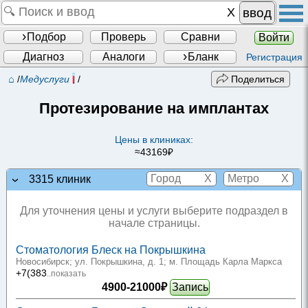
ввод
Подбор
Проверь
Сравни
Войти
Диагноз
Аналоги
Бланк
Регистрация
⌂
/
Медуслуги
/
Поделиться
Протезирование на имплантах
Цены в клиниках:
≈43169₽
X
X
3315 клиник
Для уточнения цены и услуги выберите подраздел в
начале страницы.
Стоматология Блеск на Покрышкина
Новосибирск; ул. Покрышкина, д. 1
; м. Площадь Карла Маркса
+7(383
..показать
4900-21000₽
Запись