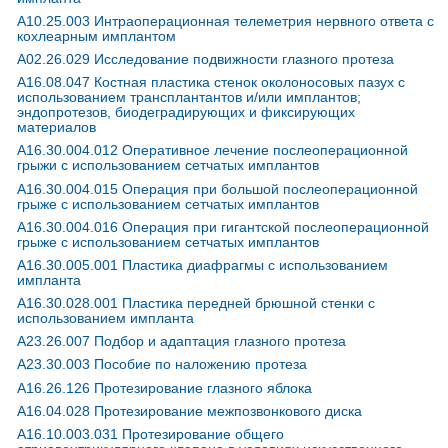
A10.25.003 Интраоперационная телеметрия нервного ответа с
Спектра в Петровском переулке
кохлеарным имплантом
Москва; Петровский пер., д. 5, стр. 4
; м. Чеховская
A02.26.029 Исследование подвижности глазного протеза
+7(495
..показать
43650-53700₽
Запись
A16.08.047 Костная пластика стенок околоносовых пазух с
использованием трансплантантов и/или имплантов;
эндопротезов, биодеградирующих и фиксирующих
Меди на Невском проспекте
материалов
Санкт-Петербург; Невский пр-т, д. 82
; м. Маяковская
+7(499
A16.30.004.012 Оперативное лечение послеоперационной
..показать
грыжи с использованием сетчатых имплантов
57436-224170₽
Запись
A16.30.004.015 Операция при большой послеоперационной
грыже с использованием сетчатых имплантов
Belgravia Dental Studio на Ефремова
Москва; ул. Ефремова, д. 10, стр. 1, корп. 4/5
; м. Фрунзенская
A16.30.004.016 Операция при гигантской послеоперационной
+7(495
..показать
грыже с использованием сетчатых имплантов
77000₽
Запись
A16.30.005.001 Пластика диафрагмы с использованием
импланта
Belgravia Dental Studio на Ленинградском шоссе
A16.30.028.001 Пластика передней брюшной стенки с
Москва; Ленинградское шоссе, 92А
; м. Речной Вокзал
использованием импланта
+7(495
..показать
A23.26.007 Подбор и адаптация глазного протеза
77000₽
Запись
A23.30.003 Пособие по наложению протеза
Ещё клиник -
3295
.
Используйте фильтры
A16.26.126 Протезирование глазного яблока
A16.04.028 Протезирование межпозвонкового диска
A16.10.003.031 Протезирование общего