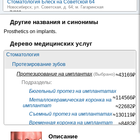
Стоматология Блеск на Советской 64
Новосибирск; ул. Советская, д. 64
; м. Гагаринская
+7(383
..показать
4900-21000₽
Запись
Другие названия и синонимы
Стоматология Жемчужина на проспекте Металлургов
Prosthetics on implants
.
Волгоград; пр-т Металлургов, д. 30А
;
+7(844
..показать
Дерево медицинских услуг
9000-43000₽
Запись
Стоматология
Радент на Новгородцевой
Екатеринбург; ул. Новгородцевой, д. 23
; м. Ботаническая
Протезирование зубов
+7(343
..показать
Протезирование на имплантах
(Выбрано)
≈43169₽
15000₽
Запись
Подразделы:
ЦКБ Гражданской авиации на Иваньковском шоссе
Бюгельный протез на имплантатах
Москва; Иваньковское шоссе, д. 7
; м. Сокол
+7(495
..показать
≈114566₽
Металлокерамическая коронка на
18500-56000₽
Запись
имплантат
≈22682₽
Съемный протез на имплантатах
Центр лазерной стоматологии на Белинского
≈130119₽
Нижний Новгород; ул. Белинского, д. 58/60
; м. Горьковская
Временная коронка на имплантат
≈8482₽
+7(831
..показать
19990-30000₽
Запись
Коронка из диоксида циркония на
Описание
имплантат
≈32770₽