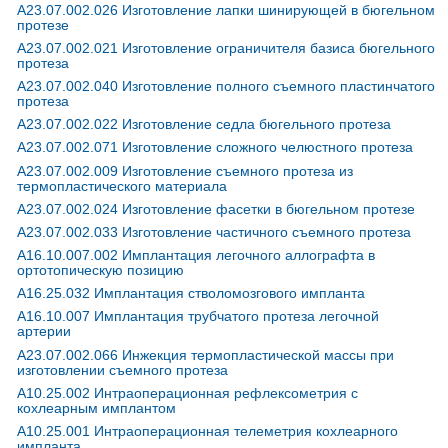
A23.07.002.026 Изготовление лапки шинирующей в бюгельном
Стоматология Диамед на Щёлковском шоссе
протезе
Москва; Щёлковское шоссе, д. 44, корп. 5
; м. Щелковская
A23.07.002.021 Изготовление ограничителя базиса бюгельного
+7(499
..показать
протеза
32000-400000₽
Запись
A23.07.002.040 Изготовление полного съемного пластинчатого
протеза
Дега в Рабочем переулке
A23.07.002.022 Изготовление седла бюгельного протеза
Санкт-Петербург; Рабочий пер., д. 3
; м. Василеостровская
A23.07.002.071 Изготовление сложного челюстного протеза
+7(499
..показать
33000₽
Запись
A23.07.002.009 Изготовление съемного протеза из
термопластического материала
Sonriza на Уральской
A23.07.002.024 Изготовление фасетки в бюгельном протезе
Санкт-Петербург; ул. Уральская, д. 6, стр. 1
; м. Спортивная
A23.07.002.033 Изготовление частичного съемного протеза
+7(499
..показать
A16.10.007.002 Имплантация легочного аллографта в
35000-150000₽
Запись
ортотопическую позицию
32 Clinic на Бородинской
A16.25.032 Имплантация стволомозгового импланта
Краснодар; ул. Бородинская, д. 137/1
;
A16.10.007 Имплантация трубчатого протеза легочной
+7(861
..показать
артерии
36000-160000₽
Запись
A23.07.002.066 Инжекция термопластической массы при
изготовлении съемного протеза
Детская стоматология Вероника на Олеко Дундича
A10.25.002 Интраоперационная рефлексометрия с
Санкт-Петербург; ул. Олеко Дундича, д. 17, корп. 1
; м. Купчино
кохлеарным имплантом
+7(499
..показать
A10.25.001 Интраоперационная телеметрия кохлеарного
37220-65000₽
Запись
импланта