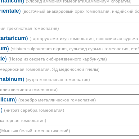
iaticum
)
(хлорид аммония гомеопатия,аммониум хлоратум)
ientale
)
(восточный анакардовый орех гомеопатия, индийский б
рия трехлистная гомеопатия)
artaricum
)
(тартарус эметикус гомеопатия, виннокислая сурьма
dum
)
(stibium sulphuratum nigrum, сульфид сурьмы гомеопатия, ст
de
)
(Нозод из секрета сибиреязвенного карбункула)
 медоносная гомеопатия, Яд медоносной пчелы)
nabinum
)
(кутра коноплевая гомеопатия)
ралия кистистая гомеопатия)
licum
)
(серебро металлическое гомеопатия)
m
)
(нитрат серебра гомеопатия)
ка горная гомеопатия)
(Мышьяк белый гомеопатический)