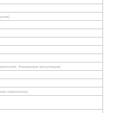
патия)
гомеопатия, Алюминиум металликум)
ния гомеопатия)