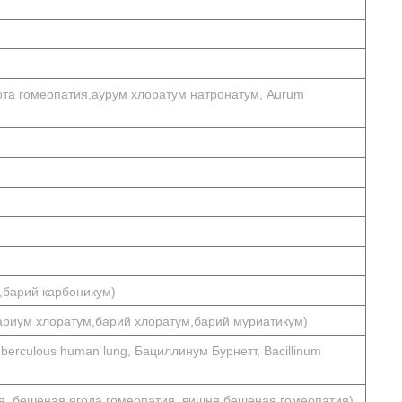
ота гомеопатия,аурум хлоратум натронатум, Aurum
,барий карбоникум)
бариум хлоратум,барий хлоратум,барий муриатикум)
berculous human lung, Бациллинум Бурнетт, Bacillinum
ия, бешеная ягода гомеопатия, вишня бешеная гомеопатия)