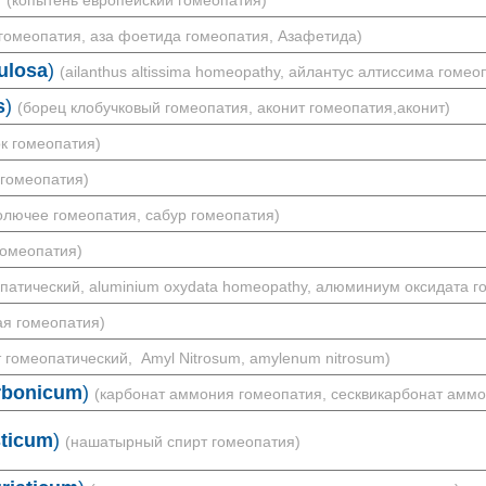
(копытень европейский гомеопатия)
гомеопатия, аза фоетида гомеопатия, Азафетида)
ulosa
)
(ailanthus altissima homeopathy, айлантус алтиссима гомео
s
)
(борец клобучковый гомеопатия, аконит гомеопатия,аконит)
ок гомеопатия)
 гомеопатия)
олючее гомеопатия, сабур гомеопатия)
гомеопатия)
патический, aluminium oxydata homeopathy, алюминиум оксидата 
ая гомеопатия)
 гомеопатический, Amyl Nitrosum, amylenum nitrosum)
bonicum
)
(карбонат аммония гомеопатия, сесквикарбонат аммо
ticum
)
(нашатырный спирт гомеопатия)