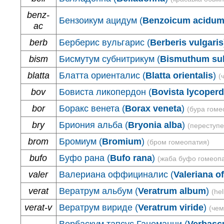
benz-
Бензоикум ацидум (
Benzoicum acidu
ac
berb
Берберис вульгарис (
Berberis vulgaris
bism
Бисмутум субнитрикум (
Bismuthum sub
blatta
Блатта ориенталис (
Blatta orientalis
)
(
bov
Бовиста ликопердон (
Bovista lycoper
bor
Боракс венета (
Borax veneta
)
(бура гоме
bry
Бриония альба (
Bryonia alba
)
(переступ
brom
Бромиум (
Bromium
)
(бром гомеопатия)
bufo
Буфо рана (
Bufo rana
)
(жаба буфо гомеоп
valer
Валериана оффициналис (
Valeriana of
verat
Вератрум альбум (
Veratrum album
)
(he
verat-v
Вератрум вириде (
Veratrum viride
)
(чем