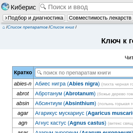
Киберис
Подбор и диагностика
Совместимость лекарств
⌂
/
Список препаратов
/
Список книг
/
Ключ к г
Чит
Кратко
abies-n
Абиес нигра (
Abies nigra
)
(пихта черная г
abrot
Абротанум (
Abrotanum
)
(божье дерево гом
absin
Абсинтиум (
Absinthium
)
(полынь горькая г
agar
Агарикус мускариус (
Agaricus muscari
agn
Агнус кастус (
Agnus castus
)
(витекс свящ
asar
Азарум эуропеум (
Asarum europaeum