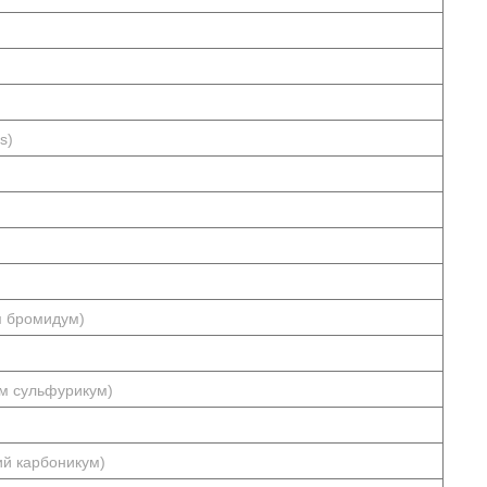
s)
м бромидум)
ум сульфурикум)
ий карбоникум)