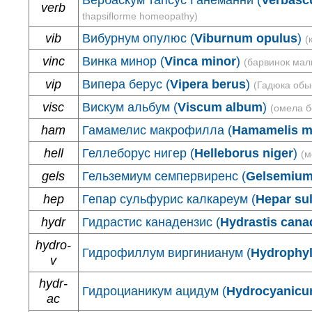
Вербаскум тапсус Ганеманни (
Verbasc
verb
thapsiflorme homeopathy)
vib
Вибурнум опулюс (
Viburnum opulus
)
(
vinc
Винка минор (
Vinca minor
)
(барвинок мал
vip
Випера берус (
Vipera berus
)
(Гадюка обы
visc
Вискум альбум (
Viscum album
)
(омела б
ham
Гамамелис макрофилла (
Hamamelis m
hell
Геллеборус нигер (
Helleborus niger
)
(м
gels
Гельземиум семпервиренс (
Gelsemium
hep
Гепар сульфурис калкареум (
Hepar su
hydr
Гидрастис канадензис (
Hydrastis cana
hydro-
Гидрофиллум виргинианум (
Hydrophyl
v
hydr-
Гидроцианикум ацидум (
Hydrocyanicu
ac