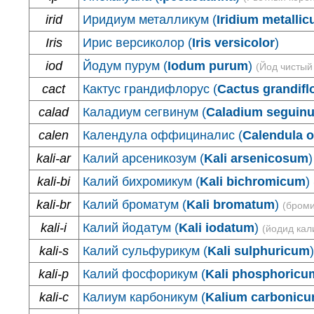
irid
Иридиум металликум (
Iridium metalli
Iris
Ирис версиколор (
Iris versicolor
)
iod
Йодум пурум (
Iodum purum
)
(Йод чистый
cact
Кактус грандифлорус (
Cactus grandifl
calad
Каладиум сегвинум (
Caladium seguin
calen
Календула оффициналис (
Calendula of
kali-ar
Калий арсеникозум (
Kali arsenicosum
)
kali-bi
Калий бихромикум (
Kali bichromicum
)
kali-br
Калий броматум (
Kali bromatum
)
(броми
kali-i
Калий йодатум (
Kali iodatum
)
(йодид кал
kali-s
Калий сульфурикум (
Kali sulphuricum
)
kali-p
Калий фосфорикум (
Kali phosphoricu
kali-c
Калиум карбоникум (
Kalium carbonic