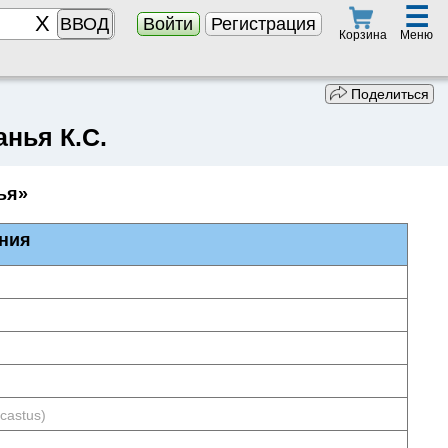
☰
ВВОД
Войти
Регистрация
Меню
Корзина
Поделиться
анья К.С.
ья»
ния
castus)