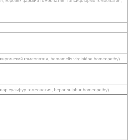
я, коровяк царский гомеопатия, тапсифлорме гомеопатия,
иргинский гомеопатия, hamamelis virginiána homeopathy)
епар сульфур гомеопатия, hepar sulphur homeopathy)