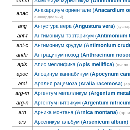
am-m
Аммониум муриатикум (
Ammonium mur
Анакардиум ориентале (
Anacardium or
anac
анакардиевый)
ang
Ангустура вера (
Angustura vera
)
(куспа
ant-t
Антимониум Тартарикум (
Antimonium t
ant-c
Антимониум крудум (
Antimonium cru
anthr
Антрацинум нозод (
Anthracinum noso
apis
Апис меллифика (
Apis mellifica
)
(пчела
apoc
Апоцинум каннабинум (
Apocynum can
aral
Аралия рацемоза (
Aralia racemosa
)
(а
arg-m
Аргентум металликум (
Argentum metal
arg-n
Аргентум нитрикум (
Argentum nitricu
arn
Арника монтана (
Arnica montana
)
(арни
ars
Арсеникум альбум (
Arsenicum album
)