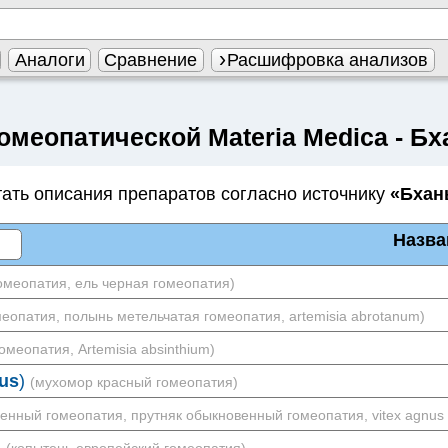
Аналоги
Сравнение
Расшифровка анализов
омеопатической Materia Medica - Бх
ать описания препаратов согласно источнику
«Бхан
Назва
омеопатия, ель черная гомеопатия)
еопатия, полынь метельчатая гомеопатия, artemisia abrotanum)
омеопатия, Artemisia absinthium)
us
)
(мухомор красный гомеопатия)
енный гомеопатия, прутняк обыкновенный гомеопатия, vitex agnus 
)