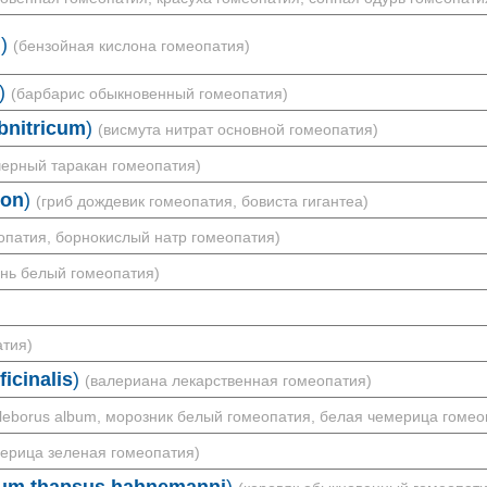
m
)
(бензойная кислона гомеопатия)
)
(барбарис обыкновенный гомеопатия)
nitricum
)
(висмута нитрат основной гомеопатия)
черный таракан гомеопатия)
don
)
(гриб дождевик гомеопатия, бовиста гигантеа)
опатия, борнокислый натр гомеопатия)
ень белый гомеопатия)
атия)
ficinalis
)
(валериана лекарственная гомеопатия)
lleborus album, морозник белый гомеопатия, белая чемерица гомео
ерица зеленая гомеопатия)