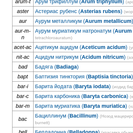
arum-t
Арум трифиллум (
Arum triphyllum
)
(ар
aster
Астериас рубенс (
Asterias rubens
)
(мор
aur
Аурум металликум (
Aurum metallicum
aur-m-
Аурум муриатикум натронатум (
Aurum 
n
tetrachloroauratum)
acet-ac
Ацетикум ацидум (
Aceticum acidum
)
(у
nit-ac
Ацидум нитрикум (
Acidum nitricum
)
(а
bad
Бадяга (
Badiaga
)
bapt
Баптизия тинктория (
Baptisia tinctoria
)
bar-i
Барита йодата (
Baryta iodata
)
(иодид ба
bar-c
Барита карбоника (
Baryta carbonica
)
(
bar-m
Барита муриатика (
Baryta muriatica
)
(х
Бациллинум (
Bacillinum
)
(Нозод мацериров
bac
burnett)
bell
Белладонна (
Belladonna
)
(красавка обык