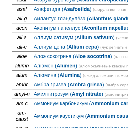
asaf
Азафетида (
Asafoetida
)
(ферула вонючая 
ail-g
Аилантус гландулёза (
Ailanthus gland
acon
Аконитум напеллус (
Aconitum napellu
all-s
Аллиум сативум (
Allium sativum
)
(чесн
all-c
Аллиум цепа (
Allium cepa
)
(лук репчатый
aloe
Алоэ сокотрина (
Aloe socotrina
)
(алоэ к
alumn
Алюмен (
Alumen
)
(алюмокалиевые квасцы 
alum
Алюмина (
Alumina
)
(оксид алюминия гомео
ambr
Амбра гризеа (
Ambra grisea
)
(амбра сер
amyl-n
Амилнитрозум (
Amyl nitrate
)
(амилнитрит
am-c
Аммониум карбоникум (
Ammonium car
am-
Аммониум каустикум (
Ammonium caus
caust