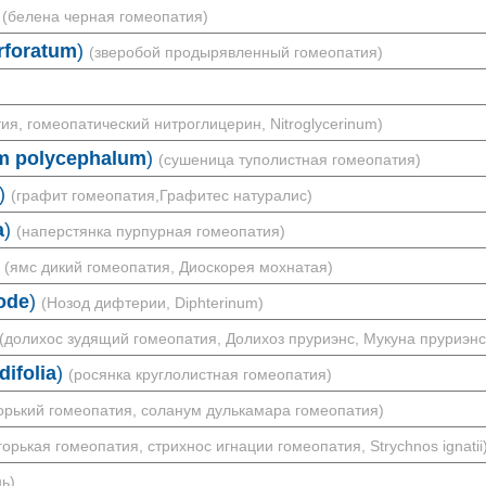
(белена черная гомеопатия)
rforatum
)
(зверобой продырявленный гомеопатия)
ия, гомеопатический нитроглицерин, Nitroglycerinum)
m polycephalum
)
(сушеница туполистная гомеопатия)
)
(графит гомеопатия,Графитес натуралис)
a
)
(наперстянка пурпурная гомеопатия)
(ямс дикий гомеопатия, Диоскорея мохнатая)
ode
)
(Нозод дифтерии, Diphterinum)
(долихос зудящий гомеопатия, Долихоз пруриэнс, Мукуна пруриэнс
difolia
)
(росянка круглолистная гомеопатия)
горький гомеопатия, соланум дулькамара гомеопатия)
горькая гомеопатия, стрихнос игнации гомеопатия, Strychnos ignatii
ь)