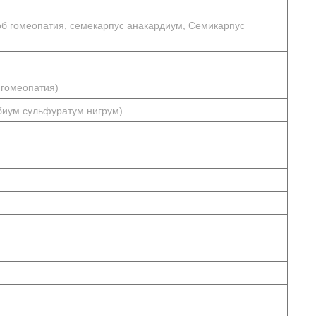
об гомеопатия, семекарпус анакардиум, Семикарпус
 гомеопатия)
ибиум сульфуратум нигрум)