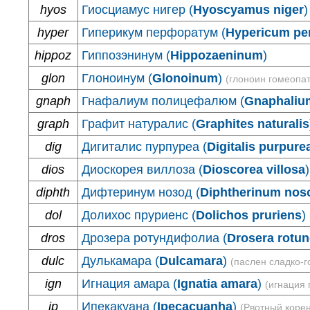
hyos
Гиосциамус нигер (
Hyoscyamus niger
)
hyper
Гиперикум перфоратум (
Hypericum pe
hippoz
Гиппозэнинум (
Hippozaeninum
)
glon
Глоноинум (
Glonoinum
)
(глоноин гомеопат
gnaph
Гнафалиум полицефалюм (
Gnaphaliu
graph
Графит натуралис (
Graphites naturalis
dig
Дигиталис пурпуреа (
Digitalis purpure
dios
Диоскорея виллоза (
Dioscorea villosa
)
diphth
Дифтеринум нозод (
Diphtherinum nos
dol
Долихос пруриенс (
Dolichos pruriens
)
dros
Дрозера ротундифолиа (
Drosera rotun
dulc
Дулькамара (
Dulcamara
)
(паслен сладко-
ign
Игнация амара (
Ignatia amara
)
(игнация 
ip
Ипекакуана (
Ipecacuanha
)
(Рвотный корен