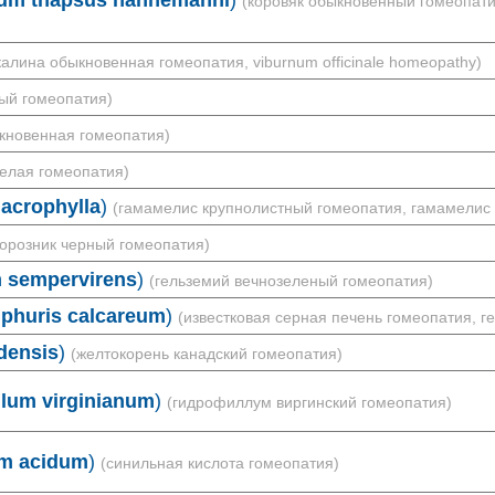
um thapsus hahnemanni
)
(коровяк обыкновенный гомеопати
калина обыкновенная гомеопатия, viburnum officinale homeopathy)
ый гомеопатия)
кновенная гомеопатия)
елая гомеопатия)
acrophylla
)
(гамамелис крупнолистный гомеопатия, гамамелис в
орозник черный гомеопатия)
 sempervirens
)
(гельземий вечнозеленый гомеопатия)
lphuris calcareum
)
(известковая серная печень гомеопатия, г
densis
)
(желтокорень канадский гомеопатия)
lum virginianum
)
(гидрофиллум виргинский гомеопатия)
m acidum
)
(синильная кислота гомеопатия)