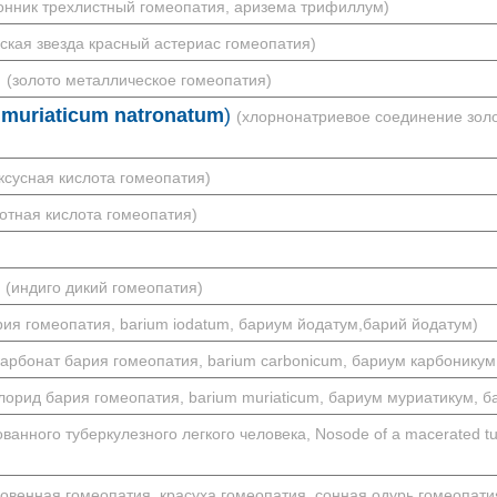
онник трехлистный гомеопатия, аризема трифиллум)
ская звезда красный астериас гомеопатия)
)
(золото металлическое гомеопатия)
muriaticum natronatum
)
(хлорнонатриевое соединение зол
ксусная кислота гомеопатия)
зотная кислота гомеопатия)
(индиго дикий гомеопатия)
рия гомеопатия, barium iodatum, бариум йодатум,барий йодатум)
карбонат бария гомеопатия, barium carbonicum, бариум карбоникум
лорид бария гомеопатия, barium muriaticum, бариум муриатикум, 
анного туберкулезного легкого человека, Nosode of a macerated tu
новенная гомеопатия, красуха гомеопатия, сонная одурь гомеопат