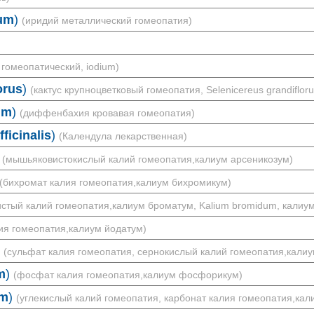
cum
)
(иридий металлический гомеопатия)
 гомеопатический, iodium)
orus
)
(кактус крупноцветковый гомеопатия, Selenicereus grandifloru
um
)
(диффенбахия кровавая гомеопатия)
ficinalis
)
(Календула лекарственная)
(мышьяковистокислый калий гомеопатия,калиум арсеникозум)
(бихромат калия гомеопатия,калиум бихромикум)
стый калий гомеопатия,калиум броматум, Kalium bromidum, калиу
ия гомеопатия,калиум йодатум)
(сульфат калия гомеопатия, сернокислый калий гомеопатия,кали
m
)
(фосфат калия гомеопатия,калиум фосфорикум)
um
)
(углекислый калий гомеопатия, карбонат калия гомеопатия,кал