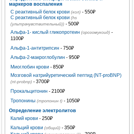
маркеров воспаления
C реактивный белок крови
- 550₽
(кол)
C реактивный белок крови
(hs
- 500₽
(ультрачувствительный))
Альфа-1- кислый гликопротеин
-
(орозомукоид)
1100₽
Альфа-1-антитрипсин
- 750₽
Альфа-2-макроглобулин
- 950₽
Миоглобин крови
- 850₽
Мозговой натрийуретический пептид (NT-proBNP)
- 3700₽
(nt-probnp)
Прокальцитонин
- 2100₽
Тропонины
- 1050₽
(тропонин t)
Определение электролитов
Калий крови
- 250₽
Кальций крови
- 350₽
(общий)