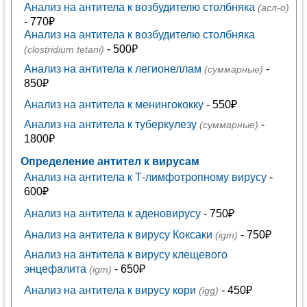
Анализ на антитела к возбудителю столбняка
(асл-о)
- 770₽
Анализ на антитела к возбудителю столбняка
- 500₽
(clostridium tetani)
Анализ на антитела к легионеллам
-
(суммарные)
850₽
Анализ на антитела к менингококку
- 550₽
Анализ на антитела к туберкулезу
-
(суммарные)
1800₽
Определение антител к вирусам
Анализ на антитела к Т-лимфотропному вирусу
-
600₽
Анализ на антитела к аденовирусу
- 750₽
Анализ на антитела к вирусу Коксаки
- 750₽
(igm)
Анализ на антитела к вирусу клещевого
энцефалита
- 650₽
(igm)
Анализ на антитела к вирусу кори
- 450₽
(igg)