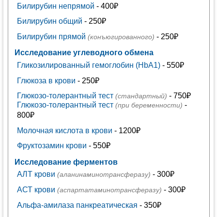
Билирубин непрямой
- 400₽
Билирубин общий
- 250₽
Билирубин прямой
- 250₽
(конъюгированного)
Исследование углеводного обмена
Гликозилированный гемоглобин (HbA1)
- 550₽
Глюкоза в крови
- 250₽
Глюкозо-толерантный тест
- 750₽
(стандартный)
Глюкозо-толерантный тест
-
(при беременности)
800₽
Молочная кислота в крови
- 1200₽
Фруктозамин крови
- 550₽
Исследование ферментов
АЛТ крови
- 300₽
(аланинаминотрансферазу)
АСТ крови
- 300₽
(аспартатаминотрансферазу)
Альфа-амилаза панкреатическая
- 350₽