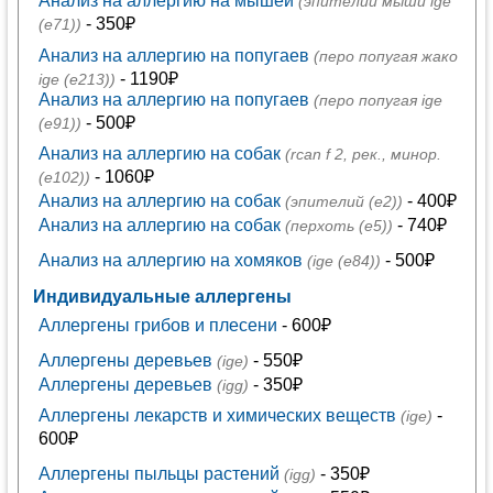
Анализ на аллергию на мышей
(эпителий мыши ige
- 350₽
(e71))
Анализ на аллергию на попугаев
(перо попугая жако
- 1190₽
ige (e213))
Анализ на аллергию на попугаев
(перо попугая ige
- 500₽
(e91))
Анализ на аллергию на собак
(rcan f 2, рек., минор.
- 1060₽
(е102))
Анализ на аллергию на собак
- 400₽
(эпителий (е2))
Анализ на аллергию на собак
- 740₽
(перхоть (е5))
Анализ на аллергию на хомяков
- 500₽
(ige (e84))
Индивидуальные аллергены
Аллергены грибов и плесени
- 600₽
Аллергены деревьев
- 550₽
(ige)
Аллергены деревьев
- 350₽
(igg)
Аллергены лекарств и химических веществ
-
(ige)
600₽
Аллергены пыльцы растений
- 350₽
(igg)