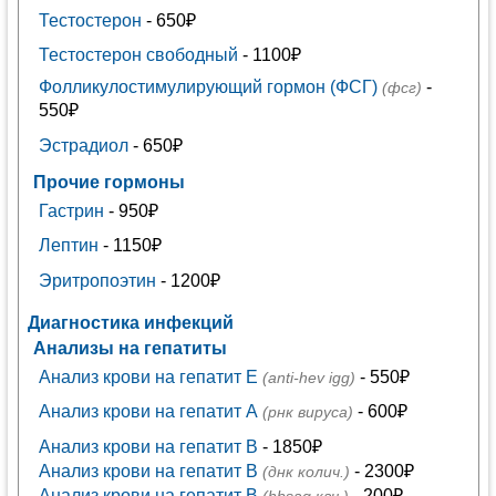
Тестостерон
- 650₽
Тестостерон свободный
- 1100₽
Фолликулостимулирующий гормон (ФСГ)
-
(фсг)
550₽
Эстрадиол
- 650₽
Прочие гормоны
Гастрин
- 950₽
Лептин
- 1150₽
Эритропоэтин
- 1200₽
Диагностика инфекций
Анализы на гепатиты
Анализ крови на гепатит E
- 550₽
(anti-hev igg)
Анализ крови на гепатит А
- 600₽
(рнк вируса)
Анализ крови на гепатит В
- 1850₽
Анализ крови на гепатит В
- 2300₽
(днк колич.)
Анализ крови на гепатит В
- 200₽