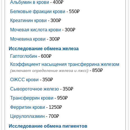
Альбумин в крови
- 400₽
Белковые фракции крови
- 550₽
Креатинин крови
- 300₽
Мочевая кислота крови
- 300₽
Мочевина крови
- 300₽
Исследование обмена железа
Гаптоглобин
- 600₽
Коэффициент насыщения трансферрина железом
- 850₽
(включает определение железа и лжсс)
ОЖСС крови
- 350₽
Сывороточное железо
- 350₽
Трансферрин крови
- 950₽
Ферритин крови
- 1250₽
Церулоплазмин
- 700₽
Исследование обмена пигментов