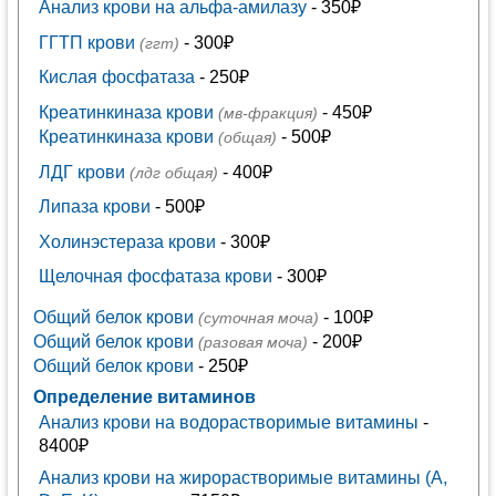
Анализ крови на альфа-амилазу
- 350₽
ГГТП крови
- 300₽
(ггт)
Кислая фосфатаза
- 250₽
Креатинкиназа крови
- 450₽
(мв-фракция)
Креатинкиназа крови
- 500₽
(общая)
ЛДГ крови
- 400₽
(лдг общая)
Липаза крови
- 500₽
Холинэстераза крови
- 300₽
Щелочная фосфатаза крови
- 300₽
Общий белок крови
- 100₽
(суточная моча)
Общий белок крови
- 200₽
(разовая моча)
Общий белок крови
- 250₽
Определение витаминов
Анализ крови на водорастворимые витамины
-
8400₽
Анализ крови на жирорастворимые витамины (A,