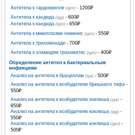
Антитела к гарднерелле
- 1200₽
(igm)
Антитела к кандида
- 600₽
(igg)
Антитела к кандида
- 650₽
(igm)
Антитела к микоплазме хоминис
- 550₽
(igm)
Антитела к трихомонаде
- 700₽
Антитела к хламидям трахоматис
- 400₽
(igm)
Определение антител к бактериальным
инфекциям
Анализ на антитела к бруцеллам
- 500₽
(iga)
Анализ на антитела к возбудителю брюшного тифа
-
550₽
Анализ на антитела к возбудителю коклюша
-
(iga)
650₽
Анализ на антитела к возбудителю коклюша
-
(igg)
550₽
Анализ на антитела к возбудителю коклюша
-
(igm)
500₽