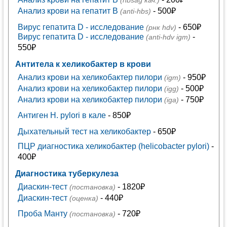
(hbsag кач.)
Анализ крови на гепатит В
- 500₽
(anti-hbs)
Вирус гепатита D - исследование
- 650₽
(рнк hdv)
Вирус гепатита D - исследование
-
(anti-hdv igm)
550₽
Антитела к хеликобактер в крови
Анализ крови на хеликобактер пилори
- 950₽
(igm)
Анализ крови на хеликобактер пилори
- 500₽
(igg)
Анализ крови на хеликобактер пилори
- 750₽
(iga)
Антиген H. pylori в кале
- 850₽
Дыхательный тест на хеликобактер
- 650₽
ПЦР диагностика хеликобактер (helicobacter pylori)
-
400₽
Диагностика туберкулеза
Диаскин-тест
- 1820₽
(постановка)
Диаскин-тест
- 440₽
(оценка)
Проба Манту
- 720₽
(постановка)