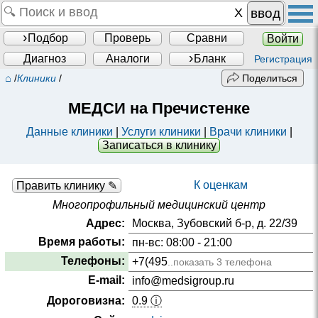
ввод
Подбор
Проверь
Сравни
Войти
Диагноз
Аналоги
Бланк
Регистрация
⌂
/
Клиники
/
Поделиться
МЕДСИ на Пречистенке
Данные клиники
|
Услуги клиники
|
Врачи клиники
|
Записаться в клинику
К оценкам
Править клинику ✎
Многопрофильный медицинский центр
Адрес:
Москва, Зубовский б-р, д. 22/39
Время работы:
пн-вс: 08:00 - 21:00
Телефоны:
+7(495
..показать 3 телефона
E-mail:
info@medsigroup.ru
Дороговизна:
0.9 ⓘ