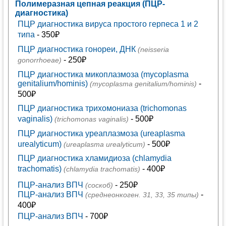
Полимеразная цепная реакция (ПЦР-
диагностика)
ПЦР диагностика вируса простого герпеса 1 и 2
типа
- 350₽
ПЦР диагностика гонореи, ДНК
(neisseria
- 250₽
gonorrhoeae)
ПЦР диагностика микоплазмоза (mycoplasma
genitalium/hominis)
-
(mycoplasma genitalium/hominis)
500₽
ПЦР диагностика трихомониаза (trichomonas
vaginalis)
- 500₽
(trichomonas vaginalis)
ПЦР диагностика уреаплазмоза (ureaplasma
urealyticum)
- 500₽
(ureaplasma urealyticum)
ПЦР диагностика хламидиоза (chlamydia
trachomatis)
- 400₽
(chlamydia trachomatis)
ПЦР-анализ ВПЧ
- 250₽
(соскоб)
ПЦР-анализ ВПЧ
-
(среднеонкоген. 31, 33, 35 типы)
400₽
ПЦР-анализ ВПЧ
- 700₽