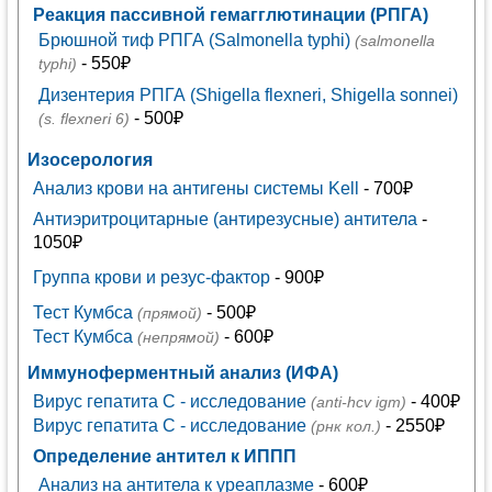
Реакция пассивной гемагглютинации (РПГА)
Брюшной тиф РПГА (Salmonella typhi)
(salmonella
- 550₽
typhi)
Дизентерия РПГА (Shigella flexneri, Shigella sonnei)
- 500₽
(s. flexneri 6)
Изосерология
Анализ крови на антигены системы Kell
- 700₽
Антиэритроцитарные (антирезусные) антитела
-
1050₽
Группа крови и резус-фактор
- 900₽
Тест Кумбса
- 500₽
(прямой)
Тест Кумбса
- 600₽
(непрямой)
Иммуноферментный анализ (ИФА)
Вирус гепатита С - исследование
- 400₽
(anti-hcv igm)
Вирус гепатита С - исследование
- 2550₽
(рнк кол.)
Определение антител к ИППП
Анализ на антитела к уреаплазме
- 600₽