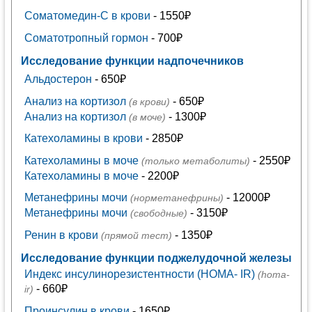
Соматомедин-С в крови
- 1550₽
Соматотропный гормон
- 700₽
Исследование функции надпочечников
Альдостерон
- 650₽
Анализ на кортизол
- 650₽
(в крови)
Анализ на кортизол
- 1300₽
(в моче)
Катехоламины в крови
- 2850₽
Катехоламины в моче
- 2550₽
(только метаболиты)
Катехоламины в моче
- 2200₽
Метанефрины мочи
- 12000₽
(норметанефрины)
Метанефрины мочи
- 3150₽
(свободные)
Ренин в крови
- 1350₽
(прямой тест)
Исследование функции поджелудочной железы
Индекс инсулинорезистентности (HOMA- IR)
(homa-
- 660₽
ir)
Проинсулин в крови
- 1650₽