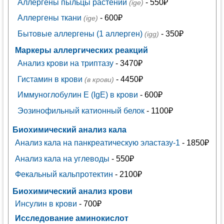
Аллергены пыльцы растений
- 550₽
(ige)
Аллергены ткани
- 600₽
(ige)
Бытовые аллергены (1 аллерген)
- 350₽
(igg)
Маркеры аллергических реакций
Анализ крови на триптазу
- 3470₽
Гистамин в крови
- 4450₽
(в крови)
Иммуноглобулин Е (IgE) в крови
- 600₽
Эозинофильный катионный белок
- 1100₽
Биохимический анализ кала
Анализ кала на панкреатическую эластазу-1
- 1850₽
Анализ кала на углеводы
- 550₽
Фекальный кальпротектин
- 2100₽
Биохимический анализ крови
Инсулин в крови
- 700₽
Исследование аминокислот