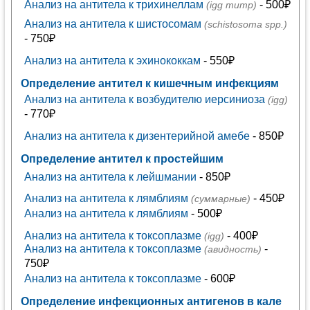
Анализ на антитела к трихинеллам
- 500₽
(igg титр)
Анализ на антитела к шистосомам
(schistosoma spp.)
- 750₽
Анализ на антитела к эхинококкам
- 550₽
Определение антител к кишечным инфекциям
Анализ на антитела к возбудителю иерсиниоза
(igg)
- 770₽
Анализ на антитела к дизентерийной амебе
- 850₽
Определение антител к простейшим
Анализ на антитела к лейшмании
- 850₽
Анализ на антитела к лямблиям
- 450₽
(суммарные)
Анализ на антитела к лямблиям
- 500₽
Анализ на антитела к токсоплазме
- 400₽
(igg)
Анализ на антитела к токсоплазме
-
(авидность)
750₽
Анализ на антитела к токсоплазме
- 600₽
Определение инфекционных антигенов в кале