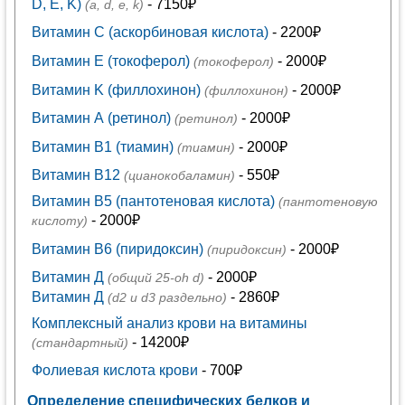
D, E, K)
- 7150₽
(a, d, e, k)
Витамин C (аскорбиновая кислота)
- 2200₽
Витамин E (токоферол)
- 2000₽
(токоферол)
Витамин K (филлохинон)
- 2000₽
(филлохинон)
Витамин А (ретинол)
- 2000₽
(ретинол)
Витамин В1 (тиамин)
- 2000₽
(тиамин)
Витамин В12
- 550₽
(цианокобаламин)
Витамин В5 (пантотеновая кислота)
(пантотеновую
- 2000₽
кислоту)
Витамин В6 (пиридоксин)
- 2000₽
(пиридоксин)
Витамин Д
- 2000₽
(общий 25-oh d)
Витамин Д
- 2860₽
(d2 и d3 раздельно)
Комплексный анализ крови на витамины
- 14200₽
(стандартный)
Фолиевая кислота крови
- 700₽
Определение специфических белков и