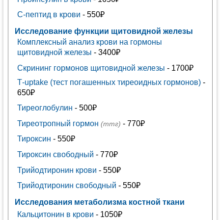
С-пептид в крови
- 550₽
Исследование функции щитовидной железы
Комплексный анализ крови на гормоны
щитовидной железы
- 3400₽
Скрининг гормонов щитовидной железы
- 1700₽
Т-uptake (тест погашенных тиреоидных гормонов)
-
650₽
Тиреоглобулин
- 500₽
Тиреотропный гормон
- 770₽
(ттг)
Тироксин
- 550₽
Тироксин свободный
- 770₽
Трийодтиронин крови
- 550₽
Трийодтиронин свободный
- 550₽
Исследования метаболизма костной ткани
Кальцитонин в крови
- 1050₽