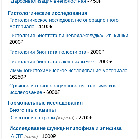
Дарсонвализация внеполостная
- 450₽
Гистологические исследования
Гистологическое исследование операционного
материала
- 4400₽
Гистология биоптата пищевода/желудка/12п. кишки
-
2000₽
Гистология биоптата полости рта
- 2000₽
Гистология биоптата слюнных желез
- 2000₽
Иммуногистохимическое исследование материала
-
16250₽
Срочное интраоперационное гистологическое
исследование
- 6000₽
Гормональные исследования
Биогенные амины
Серотонин в крови
- 2700₽
(в крови)
Исследование функции гипофиза и эпифиза
АКТГ
- 1000₽
(актг)