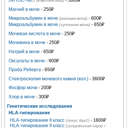
ЛИТОС-тест
- 3600₽
(комплексный)
Магний в моче
- 250₽
Микроальбумин в моче
- 600₽
(разовая моча)
Микроальбумин в моче
- 650₽
(суточная моча)
Мочевая кислота в моче
- 250₽
Мочевина в моче
- 250₽
Натрий в моче
- 650₽
Оксалаты в моче
- 900₽
Проба Реберга
- 650₽
Спектроскопия мочевого камня (кол.)
- 3600₽
Фосфор мочи
- 200₽
Хлор в моче
- 300₽
Генетические исследования
HLA-типирование
HLA-типирование II класс
- 1600₽
(локус dqa1)
HLA-типирование II класс
-
(супружеская пара)