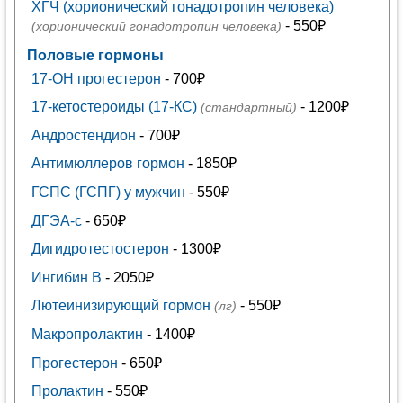
ХГЧ (хорионический гонадотропин человека)
- 550₽
(хорионический гонадотропин человека)
Половые гормоны
17-ОН прогестерон
- 700₽
17-кетостероиды (17-КС)
- 1200₽
(стандартный)
Андростендион
- 700₽
Антимюллеров гормон
- 1850₽
ГСПС (ГСПГ) у мужчин
- 550₽
ДГЭА-с
- 650₽
Дигидротестостерон
- 1300₽
Ингибин В
- 2050₽
Лютеинизирующий гормон
- 550₽
(лг)
Макропролактин
- 1400₽
Прогестерон
- 650₽
Пролактин
- 550₽