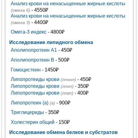
Анализ крови на ненасыщенные жирные кислоты
- 4550₽
(омега 6)
Анализ крови на ненасыщенные жирные кислоты
- 4400₽
(омега 3)
Омега-3 индекс
- 4800₽
Исследование липидного обмена
Аполипопротеин А1
- 450₽
Аполипопротеин В
- 500₽
Гомоцистеин
- 1450₽
Липопротеиды крови
- 450₽
(лпонп)
Липопротеиды крови
- 350₽
(лпнп)
Липопротеиды крови
- 400₽
(лпвп)
Липопротеин (а)
- 900₽
(а)
Триглицериды
- 350₽
Холестерин общий
- 150₽
Исследование обмена белков и субстратов