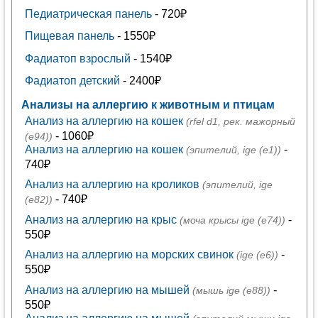
Педиатрическая панель
- 720₽
Пищевая панель
- 1550₽
Фадиатоп взрослый
- 1540₽
Фадиатоп детский
- 2400₽
Анализы на аллергию к животным и птицам
Анализ на аллергию на кошек
(rfel d1, рек. мажорный
- 1060₽
(е94))
Анализ на аллергию на кошек
-
(эпителий, ige (е1))
740₽
Анализ на аллергию на кроликов
(эпителий, ige
- 740₽
(e82))
Анализ на аллергию на крыс
-
(моча крысы ige (e74))
550₽
Анализ на аллергию на морских свинок
-
(ige (e6))
550₽
Анализ на аллергию на мышей
-
(мышь ige (e88))
550₽