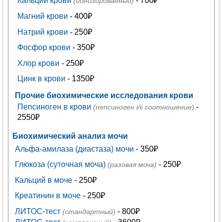
Кальций крови
- 700₽
(ионизированный)
Магний крови
- 400₽
Натрий крови
- 250₽
Фосфор крови
- 350₽
Хлор крови
- 250₽
Цинк в крови
- 1350₽
Прочие биохимические исследования крови
Пепсиноген в крови
-
(пепсиноген i/ii соотношение)
2550₽
Биохимический анализ мочи
Альфа-амилаза (диастаза) мочи
- 350₽
Глюкоза (суточная моча)
- 250₽
(разовая моча)
Кальций в моче
- 250₽
Креатинин в моче
- 250₽
ЛИТОС-тест
- 800₽
(стандартный)