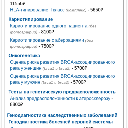
11550₽
HLA-типирование II класс
- 5650₽
(комплекс)
Кариотипирование
Кариотипирование одного пациента
(без
- 8100₽
фотографии)
Кариотипирование с аберрациями
(без
- 7500₽
фотографии)
Онкогенетика
Оценка риска развития BRCA-ассоциированного
рака у женщин
- 5700₽
(brca1 и brca2)
Оценка риска развития BRCA-ассоциированного
рака у мужчин
- 5700₽
(brca1 и brca2)
Тесты на генетическую предрасположенность
Анализ предрасположенности к атеросклерозу
-
8800₽
Генодиагностика наследственных заболеваний
Генодиагностика болезней нервной системы