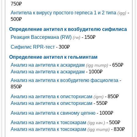
750₽
Антитела к вирусу простого герпеса 1 и 2 типа
-
(igg)
500₽
Определение антител к возбудителю сифилиса
Реакция Вассермана (RW)
- 150₽
(rw)
Сифилис RPR-тест
- 300₽
Определение антител к гельминтам
Анализ на антитела к аскаридам
- 650₽
(igg титр)
Анализ на антитела к аскаридам
- 1000₽
Анализ на антитела к возбудителю фасциолеза
-
850₽
Анализ на антитела к описторхисам
- 850₽
(igm)
Анализ на антитела к описторхисам
- 550₽
Анализ на антитела к свиному цепню
- 1000₽
Анализ на антитела к токсокарам
- 500₽
(igg кач.)
Анализ на антитела к токсокарам
- 830₽
(igg титр)