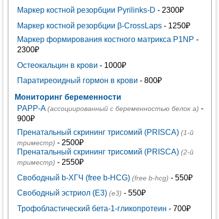
Маркер костной резорбции Pyrilinks-D
- 2300₽
Маркер костной резорбции β-CrossLaps
- 1250₽
Маркер формирования костного матрикса P1NP
-
2300₽
Остеокальцин в крови
- 1000₽
Паратиреоидный гормон в крови
- 800₽
Мониторинг беременности
PAPP-A
-
(ассоциированный с беременностью белок а)
900₽
Пренатальный скрининг трисомий (PRISCA)
(1-й
- 2500₽
триместр)
Пренатальный скрининг трисомий (PRISCA)
(2-й
- 2550₽
триместр)
Свободный b-ХГЧ (free b-HCG)
- 550₽
(free b-hcg)
Свободный эстриол (Е3)
- 550₽
(е3)
Трофобластический бета-1-гликопротеин
- 700₽