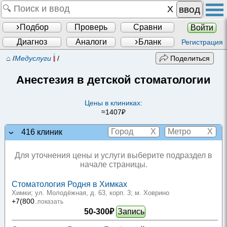
ввод
Подбор
Проверь
Сравни
Войти
Диагноз
Аналоги
Бланк
Регистрация
⌂
/
Медуслуги
/
Поделиться
Анестезия в детской стоматологии
Цены в клиниках:
≈1407₽
X
X
416 клиник
Для уточнения цены и услуги выберите подраздел в
начале страницы.
Стоматология Родня в Химках
Химки; ул. Молодёжная, д. 63, корп. 3
; м. Ховрино
+7(800
..показать
50-300₽
Запись