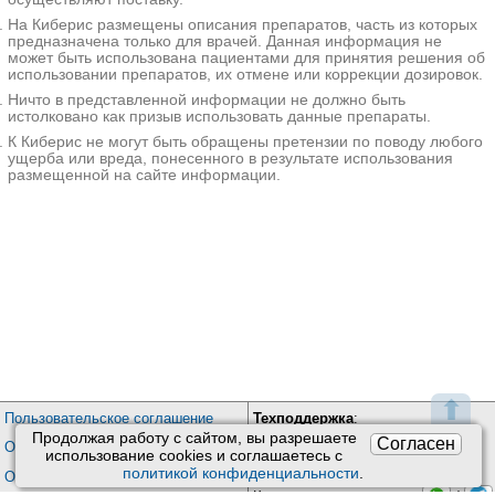
Эскулап на Карякина
На Киберис размещены описания препаратов, часть из которых
Краснодар; ул. Карякина, д. 20
;
предназначена только для врачей. Данная информация не
+7(861
..показать
может быть использована пациентами для принятия решения об
260-11000₽
Запись
использовании препаратов, их отмене или коррекции дозировок.
Ничто в представленной информации не должно быть
Смарт Клиник на Восход
истолковано как призыв использовать данные препараты.
Казань; ул. Восход, д. 16
; м. Яшьлек (Юность)
К Киберис не могут быть обращены претензии по поводу любого
+7(843
..показать
ущерба или вреда, понесенного в результате использования
450₽
Запись
размещенной на сайте информации.
Медсанчасть №168 на Арбузова 6
Новосибирск; ул. Арбузова, д. 6
; м. Студенческая
+7(383
..показать
500₽
Запись
Клиника Смитра на Коммунистической
Новосибирск; ул. Коммунистическая, д. 48А
; м. Площадь Ленина
+7(383
..показать
600₽
Запись
⬆
Клиника Смитра на Геодезической
Пользовательское соглашение
Техподдержка
:
Новосибирск; ул. Геодезическая, д. 2/1
; м. Студенческая
Продолжая работу с сайтом, вы разрешаете
Согласен
Обратная связь
+7(383
Обработка персональных данных
..показать
использование сookies и соглашаетесь с
600₽
Запись
Почта:
kiberis@mail.ru
политикой конфиденциальности
.
О проекте Киберис