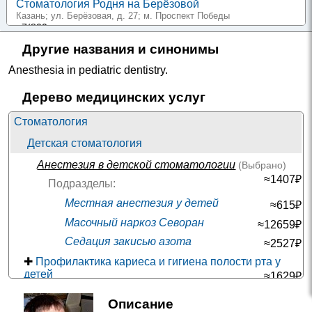
Стоматология Родня на Берёзовой
Казань; ул. Берёзовая, д. 27
; м. Проспект Победы
+7(800
..показать
50-300₽
Запись
Другие названия и синонимы
Стоматология Родня на Гарифа Ахунова
Anesthesia in pediatric dentistry
.
Казань; ул. Гарифа Ахунова, д. 2
; м. Проспект Победы
+7(800
..показать
Дерево медицинских услуг
50-300₽
Запись
Стоматология
Стоматология Родня на Гвардейской
Казань; ул. Гвардейская, д. 16Б
; м. Суконная слобода
Детская стоматология
+7(800
..показать
Анестезия в детской стоматологии
(Выбрано)
50-300₽
Запись
≈1407₽
Подразделы:
Стоматология Родня на Рашида Нежметдинова
Местная анестезия у детей
Казань; ул. Рашида Нежметдинова, д. 2
; м. Суконная слобода
≈615₽
+7(800
..показать
Масочный наркоз Севоран
≈12659₽
50-300₽
Запись
Седация закисью азота
≈2527₽
Стоматология Родня на проспекте Ибрагимова
✚
Профилактика кариеса и гигиена полости рта у
Казань; пр-т Ибрагимова, д. 58
; м. Козья слобода
детей
≈1629₽
+7(800
..показать
50-300₽
Запись
✚
Удаление зубов у детей
≈2808₽
Описание