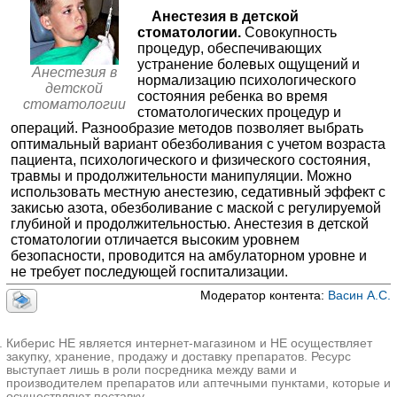
✚
Лечение кариеса и его осложнений у детей
≈2752₽
Стоматология Родня в Луховицах
Анестезия в детской
Луховицы; ул. Первомайская, д. 47
; м. Зябликово
стоматологии.
Совокупность
+7(800
..показать
процедур, обеспечивающих
50-300₽
Запись
устранение болевых ощущений и
Анестезия в
нормализацию психологического
Стоматология Эверест в Галерном проезде
детской
состояния ребенка во время
Санкт-Петербург; Галерный пр-д, д. 5
; м. Приморская
стоматологии
стоматологических процедур и
+7(499
..показать
операций. Разнообразие методов позволяет выбрать
100-300₽
Запись
оптимальный вариант обезболивания с учетом возраста
пациента, психологического и физического состояния,
Эскулап на Селезнева
травмы и продолжительности манипуляции. Можно
Краснодар; ул. Селезнева, д. 126
;
использовать местную анестезию, седативный эффект с
+7(861
..показать
закисью азота, обезболивание с маской с регулируемой
260-11000₽
Запись
глубиной и продолжительностью. Анестезия в детской
стоматологии отличается высоким уровнем
Эскулап на Индустриальной
безопасности, проводится на амбулаторном уровне и
Краснодар; ул. Индустриальная, д. 121
;
не требует последующей госпитализации.
+7(861
..показать
260-11000₽
Запись
Модератор контента:
Васин А.С.
Эскулап на Линейной
Краснодар; ул. Линейная, д. 23
;
Киберис НЕ является интернет-магазином и НЕ осуществляет
+7(861
закупку, хранение, продажу и доставку препаратов. Ресурс
..показать
выступает лишь в роли посредника между вами и
260-11000₽
Запись
производителем препаратов или аптечными пунктами, которые и
осуществляют поставку.