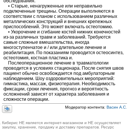
обследования.
• Старые, ненагруженные или неправильно
подключенные трещины. Операции выполняются в
соответствии с планом с использованием различных
металлических конструкций и внешних крепежных
приспособлений. Это может включать остеотомию.
• Укорочение и сгибание костей нижних конечностей
из-за различных травм и заболеваний. Требуются
самые сложные вмешательства, иногда
многоступенчатое и / или длительное лечение и
реабилитация. По показаниям проводится остеосинтез,
остеотомия, костная пластика и.
Послеоперационное лечение в травматологии
проводится в условиях стационара. После снятия швов
пациент обычно освобождается под амбулаторным
наблюдением. Шоу оздоровительных мероприятий:
гимнастика, массаж, физиотерапия. Необходимость
фиксации, сроки лечения, прогноз и вероятность
осложнений зависят от характера заболевания и
сложности операции.
Модератор контента:
Васин А.С.
Киберис НЕ является интернет-магазином и НЕ осуществляет
закупку, хранение, продажу и доставку препаратов. Ресурс