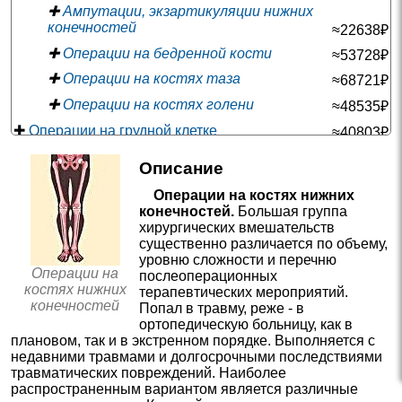
✚
Ампутации, экзартикуляции нижних
конечностей
≈22638₽
✚
Операции на бедренной кости
≈53728₽
✚
Операции на костях таза
≈68721₽
✚
Операции на костях голени
≈48535₽
✚
Операции на грудной клетке
≈40803₽
—
✚
Консультации в травматологии и ортопедии
Описание
✚
Эндопротезирование суставов
≈116795₽
Операции на костях нижних
—
✚
Манипуляции в травматологии
конечностей.
Большая группа
хирургических вмешательств
—
✚
Операции на костях верхних конечностей
существенно различается по объему,
—
✚
Операции на суставах нижних конечностей
уровню сложности и перечню
Операции на
послеоперационных
—
✚
Операции на суставах верхних конечностей
костях нижних
терапевтических мероприятий.
конечностей
Попал в травму, реже - в
—
✚
Радиодиагностика
ортопедическую больницу, как в
—
✚
Рентгенография в травматологии
плановом, так и в экстренном порядке. Выполняется с
недавними травмами и долгосрочными последствиями
—
✚
Малые операции в травматологии
травматических повреждений. Наиболее
✚
Операции на мягких тканях
≈25546₽
распространенным вариантом является различные