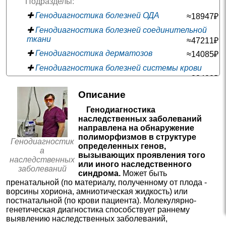
Подразделы:
✚
Генодиагностика болезней ОДА
≈18947₽
✚
Генодиагностика болезней соединительной
ткани
≈47211₽
✚
Генодиагностика дерматозов
≈14085₽
✚
Генодиагностика болезней системы крови
≈23402₽
✚
Генодиагностика болезней нервной
системы
≈33266₽
Описание
✚
Генодиагностика эндокринопатий
≈121459₽
Генодиагностика
наследственных заболеваний
✚
Генодиагностика заболеваний глаз
≈14720₽
направлена на обнаружение
✚
Генодиагностика болезней сердца
≈20056₽
полиморфизмов в структуре
Генодиагностик
определенных генов,
✚
Генодиагностика иммунопатий
≈10732₽
а
вызывающих проявления того
наследственных
✚
Генодиагностика болезней обмена веществ
или иного наследственного
заболеваний
синдрома.
Может быть
≈9470₽
✚
Аллергологические исследования
≈4493₽
пренатальной (по материалу, полученному от плода -
ворсины хориона, амниотическая жидкость) или
—
✚
Анализ микроэлементов
постнатальной (по крови пациента). Молекулярно-
✚
Исследования на антитела
≈1466₽
генетическая диагностика способствует раннему
выявлению наследственных заболеваний,
✚
Исследования антигенов
≈2875₽