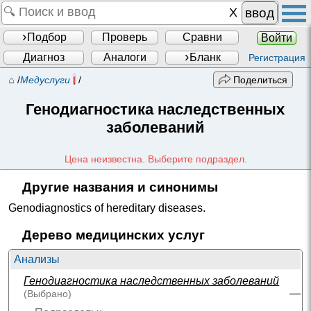
ввод
Подбор
Проверь
Сравни
Войти
Диагноз
Аналоги
Бланк
Регистрация
⌂
/
Медуслуги
/
Поделиться
Генодиагностика наследственных
заболеваний
Цена неизвестна. Выберите подраздел.
Другие названия и синонимы
Genodiagnostics of hereditary diseases
.
Дерево медицинских услуг
Анализы
Генодиагностика наследственных заболеваний
—
(Выбрано)