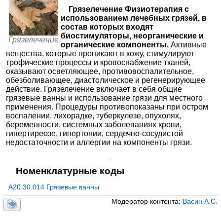
Доктор рядом на Озерной
✚
Массаж
≈1702₽
Грязелечение Физиотерапия с
Москва; ул. Озерная, д. 10
; м. Юго-Западная
использованием лечебных грязей, в
✚
Светолечение
≈1290₽
+7(495
..показать
состав которых входят
1180₽
Запись
✚
Рефлексотерапия
≈2174₽
биостимуляторы, неорганические и
Грязелечение
органические компоненты.
Активные
✚
Ударно-волновая терапия
Доктор рядом в Строгино
≈2561₽
вещества, которые проникают в кожу, стимулируют
Москва; ул. Кулакова, д. 20, стр. 1Л
; м. Строгино
✚
Специалисты восстановительной медицины
трофические процессы и кровоснабжение тканей,
≈2073₽
+7(495
..показать
оказывают осветляющее, противовоспалительное,
1180₽
Запись
—
✚
Стоун-терапия
обезболивающее, диастолическое и регенерирующее
действие. Грязелечение включает в себя общие
—
✚
Теплолечение
Лаборатория Здоровья на Северной
грязевые ванны и использование грязи для местного
Краснодар; ул. Северная, д. 510
;
—
✚
Лечение электрическими токами
применения. Процедуры противопоказаны при остром
+7(918
..показать
воспалении, лихорадке, туберкулезе, опухолях,
—
✚
Лечение электрическими полями
1500₽
Запись
беременности, системных заболеваниях крови,
—
✚
Лечение электромагнитными полями
гипертиреозе, гипертонии, сердечно-сосудистой
Мастерская Здоровья на проспекте Науки
недостаточности и аллергии на компоненты грязи.
Санкт-Петербург; пр-т Науки, д. 17, корп. 6
; м. Академическая
✚
Лечение магнитными полями
≈836₽
+7(499
..показать
—
✚
Лечение ультразвуком
1615₽
Запись
Номенклатурные коды
Клиника Семейная в Подольске
A20.30.014 Грязевые ванны
Подольск; ул. Большая Серпуховская, д. 51
;
+7(499
..показать
Модератор контента:
Васин А.С.
1750₽
Запись