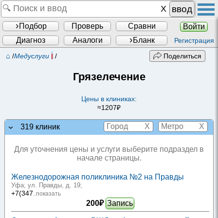
ввод
Подбор
Проверь
Сравни
Войти
Диагноз
Аналоги
Бланк
Регистрация
⌂
/
Медуслуги
/
Поделиться
Грязелечение
Цены в клиниках:
≈1207₽
X
X
319 клиник
Для уточнения цены и услуги выберите подраздел в
начале страницы.
Железнодорожная поликлиника №2 на Правды
Уфа; ул. Правды, д. 19
;
+7(347
..показать
200₽
Запись