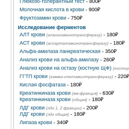
Глюкозо-толерантный тест
- 800₽
Молочная кислота в крови
- 900₽
Фруктозамин крови
- 750₽
Исследование ферментов
АЛТ крови
- 180₽
(аланинаминотрансферазу)
АСТ крови
- 180₽
(аспартатаминотрансферазу)
Альфа-амилаза панкреатическая
- 350₽
Анализ крови на альфа-амилазу
- 260₽
Анализ крови на остазу (костную ЩФ)
(костн
ГГТП крови
- 220
(гамма-глютамилтрансферазу)
Кислая фосфатаза
- 180₽
Креатинкиназа крови
- 630₽
(мв-фракция)
Креатинкиназа крови
- 180₽
(общая)
ЛДГ крови
- 200₽
(лдг 1, 2 фракции)
ЛДГ крови
- 180₽
(лдг общая)
Липаза крови
- 340₽