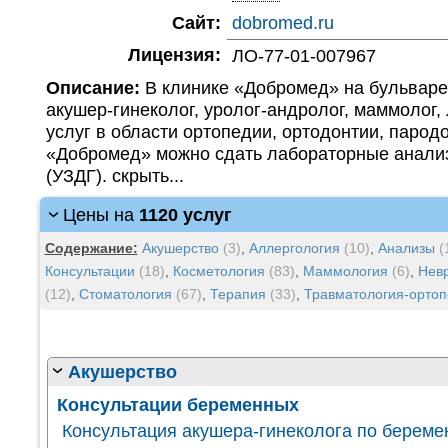
Сайт:
dobromed.ru
Лицензия:
ЛО-77-01-007967
Описание:
В клинике «Добромед» на бульваре
акушер-гинеколог, уролог-андролог, маммолог,
услуг в области ортопедии, ортодонтии, парод
«Добромед» можно сдать лабораторные анализ
(УЗДГ). скрыть...
Цены на
1120 услуг
Содержание:
Акушерство
(3)
,
Аллергология
(10)
,
Анализы
(
Консультации
(18)
,
Косметология
(83)
,
Маммология
(6)
,
Нев
(12)
,
Стоматология
(67)
,
Терапия
(33)
,
Травматология-орто
Акушерство
Консультации беременных
Консультация акушера-гинеколога по береме