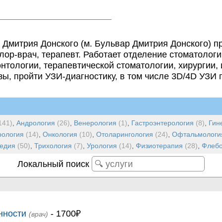
 Дмитрия Донского (м. Бульвар Дмитрия Донского) 
 лор-врач, терапевт. Работает отделение стоматолог
онтологии, терапевтической стоматологии, хирургии
ы, пройти УЗИ-диагностику, в том числе 3D/4D УЗИ
141)
,
Андрология
(26)
,
Венерология
(1)
,
Гастроэнтерология
(8)
,
Гин
рология
(14)
,
Онкология
(10)
,
Отоларингология
(24)
,
Офтальмологи
педия
(50)
,
Трихология
(7)
,
Урология
(14)
,
Физиотерапия
(28)
,
Флебо
Локальный поиск
нности
- 1700₽
(врач)