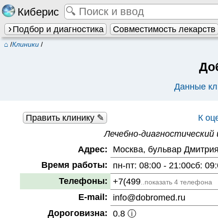
Киберис
Подбор и диагностика
Совместимость лекарств
⌂
/
Клиники
/
До
Данные кл
Править клинику ✎
К оц
Лечебно-диагностический
Адрес:
Москва, бульвар Дмитрия 
Время работы:
пн-пт: 08:00 - 21:00сб: 09:
Телефоны:
+7(499
..показать 4 телефона
E-mail:
info@dobromed.ru
Дороговизна:
0.8 ⓘ