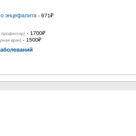
го энцефалита
- 671₽
- 1700₽
., профессор)
- 1500₽
рная врач)
заболеваний