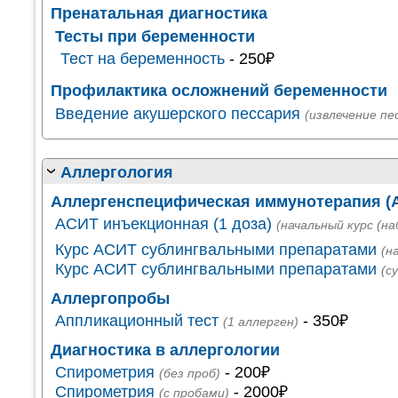
Пренатальная диагностика
Тесты при беременности
Тест на беременность
- 250₽
Профилактика осложнений беременности
Введение акушерского пессария
(извлечение пе
Аллергология
Аллергенспецифическая иммунотерапия (
АСИТ инъекционная (1 доза)
(начальный курс (на
Курс АСИТ сублингвальными препаратами
(н
Курс АСИТ сублингвальными препаратами
(с
Аллергопробы
Аппликационный тест
- 350₽
(1 аллерген)
Диагностика в аллергологии
Спирометрия
- 200₽
(без проб)
Спирометрия
- 2000₽
(с пробами)