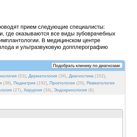
проводят прием следующие специалисты:
ии, где оказываются все виды зубоврачебных
, имплантологии. В медицинском центре
 плода и ультразвуковую допплерографию
Подобрать клинику по диагнозам
екология
(53)
,
Дерматология
(34)
,
Диагностика
(152)
,
я
(38)
,
Педиатрия
(192)
,
Проктология
(29)
,
Ревматология
логия
(27)
,
Хирургия
(34)
,
Эндокринология
(6)