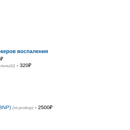
ркеров воспаления
5₽
- 320₽
льный))
oBNP)
- 2500₽
(nt-probnp)