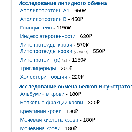
Исследование липидного обмена
Аполипопротеин А1
- 650₽
Аполипопротеин В
- 450₽
Гомоцистеин
- 1150₽
Индекс атерогенности
- 630₽
Липопротеиды крови
- 570₽
Липопротеиды крови
- 550₽
(лпонп)
Липопротеин (а)
- 1150₽
(а)
Триглицериды
- 200₽
Холестерин общий
- 220₽
Исследование обмена белков и субстрато
Альбумин в крови
- 180₽
Белковые фракции крови
- 320₽
Креатинин крови
- 180₽
Мочевая кислота крови
- 180₽
Мочевина крови
- 180₽