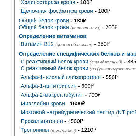
Холинэстераза крови
- 180₽
Щелочная фосфатаза крови
- 180₽
Общий белок крови
- 180₽
Общий белок крови
- 200₽
(разовая моча)
Определение витаминов
Витамин В12
- 350₽
(цианокобаламин)
Определение специфических белков и ма
C реактивный белок крови
- 38
(стандартный)
C реактивный белок крови
(hs (ультрачувствите
Альфа-1- кислый гликопротеин
- 550₽
Альфа-1-антитрипсин
- 600₽
Альфа-2-макроглобулин
- 790₽
Миоглобин крови
- 1600₽
Мозговой натрийуретический пептид (NT-pr
Прокальцитонин
- 4500₽
Тропонины
- 1210₽
(тропонин i)