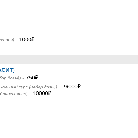
- 1000₽
ссария)
АСИТ)
- 750₽
бор дозы))
- 26000₽
ачальный курс (набор дозы))
- 10000₽
ублингвально)