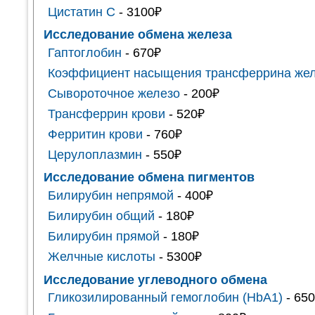
Цистатин С
- 3100₽
Исследование обмена железа
Гаптоглобин
- 670₽
Коэффициент насыщения трансферрина же
Сывороточное железо
- 200₽
Трансферрин крови
- 520₽
Ферритин крови
- 760₽
Церулоплазмин
- 550₽
Исследование обмена пигментов
Билирубин непрямой
- 400₽
Билирубин общий
- 180₽
Билирубин прямой
- 180₽
Желчные кислоты
- 5300₽
Исследование углеводного обмена
Гликозилированный гемоглобин (HbA1)
- 65