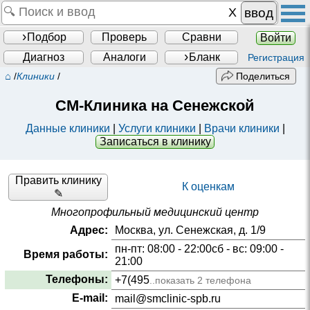
ввод
Подбор
Проверь
Сравни
Войти
Диагноз
Аналоги
Бланк
Регистрация
⌂
/
Клиники
/
Поделиться
СМ-Клиника на Сенежской
Данные клиники
|
Услуги клиники
|
Врачи клиники
|
Записаться в клинику
Править клинику
К оценкам
✎
Многопрофильный медицинский центр
Адрес:
Москва, ул. Сенежская, д. 1/9
пн-пт: 08:00 - 22:00сб - вс: 09:00 -
Время работы:
21:00
Телефоны:
+7(495
..показать 2 телефона
E-mail:
mail@smclinic-spb.ru