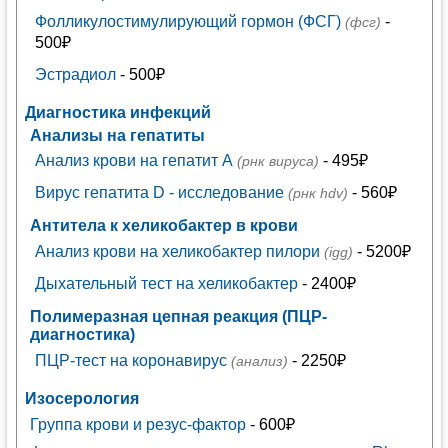
Фолликулостимулирующий гормон (ФСГ)
-
(фсг)
500₽
Эстрадиол
- 500₽
Диагностика инфекций
Анализы на гепатиты
Анализ крови на гепатит А
- 495₽
(рнк вируса)
Вирус гепатита D - исследование
- 560₽
(рнк hdv)
Антитела к хеликобактер в крови
Анализ крови на хеликобактер пилори
- 5200₽
(igg)
Дыхательный тест на хеликобактер
- 2400₽
Полимеразная цепная реакция (ПЦР-
диагностика)
ПЦР-тест на коронавирус
- 2250₽
(анализ)
Изосерология
Группа крови и резус-фактор
- 600₽