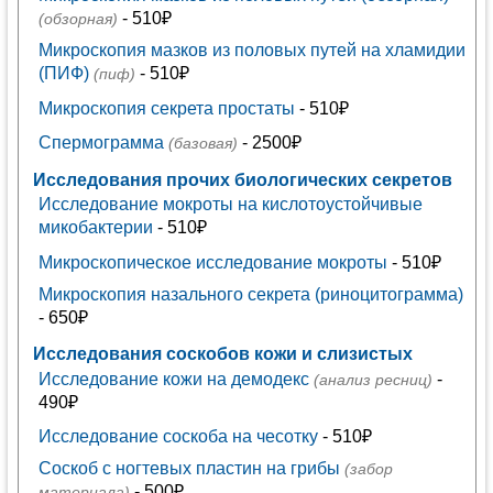
- 510₽
(обзорная)
Микроскопия мазков из половых путей на хламидии
(ПИФ)
- 510₽
(пиф)
Микроскопия секрета простаты
- 510₽
Спермограмма
- 2500₽
(базовая)
Исследования прочих биологических секретов
Исследование мокроты на кислотоустойчивые
микобактерии
- 510₽
Микроскопическое исследование мокроты
- 510₽
Микроскопия назального секрета (риноцитограмма)
- 650₽
Исследования соскобов кожи и слизистых
Исследование кожи на демодекс
-
(анализ ресниц)
490₽
Исследование соскоба на чесотку
- 510₽
Соскоб с ногтевых пластин на грибы
(забор
- 500₽
материала)