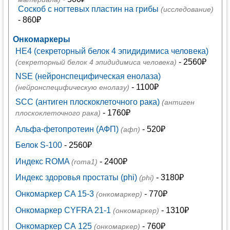
Соскоб с ногтевых пластин на грибы
(исследование)
- 860₽
Онкомаркеры
HE4 (секреторный белок 4 эпидидимиса человека)
- 2560₽
(секреторный белок 4 эпидидимиса человека)
NSE (нейронспецифическая енолаза)
- 1100₽
(нейронспецифическую енолазу)
SCC (антиген плоскоклеточного рака)
(антиген
- 1760₽
плоскоклеточного рака)
Альфа-фетопротеин (АФП)
- 520₽
(афп)
Белок S-100
- 2560₽
Индекс ROMA
- 2400₽
(roma1)
Индекс здоровья простаты (phi)
- 3180₽
(phi)
Онкомаркер CA 15-3
- 770₽
(онкомаркер)
Онкомаркер CYFRA 21-1
- 1310₽
(онкомаркер)
Онкомаркер СА 125
- 760₽
(онкомаркер)