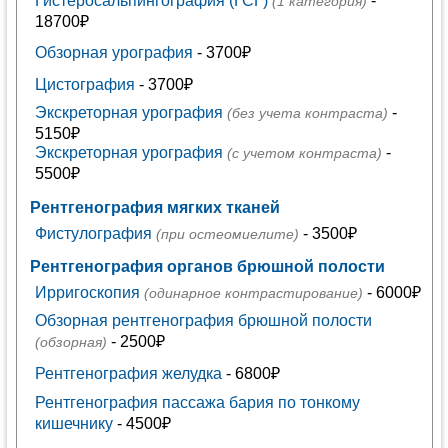
Гистеросальпингография (ГСГ)
-
(1 категория)
18700₽
Обзорная урография
- 3700₽
Цистография
- 3700₽
Экскреторная урография
-
(без учета контраста)
5150₽
Экскреторная урография
-
(с учетом контраста)
5500₽
Рентгенография мягких тканей
Фистулография
- 3500₽
(при остеомиелите)
Рентгенография органов брюшной полости
Ирригоскопия
- 6000₽
(одинарное контрастирование)
Обзорная рентгенография брюшной полости
- 2500₽
(обзорная)
Рентгенография желудка
- 6800₽
Рентгенография пассажа бария по тонкому
кишечнику
- 4500₽