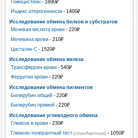
Гомоцистеин
- 1690₽
Индекс атерогенности
- 1400₽
Исследование обмена белков и субстратов
Мочевая кислота крови
- 220₽
Мочевина крови
- 210₽
Цистатин С
- 1520₽
Исследование обмена железа
Трансферрин крови
- 540₽
Ферритин крови
- 220₽
Исследование обмена пигментов
Билирубин общий
- 220₽
Билирубин прямой
- 220₽
Исследование углеводного обмена
Глюкоза в крови
- 230₽
Глюкозо-толерантный тест
- 1050₽
(стандартный)