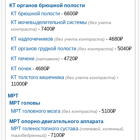
КТ органов брюшной полости
КТ брюшной полости
- 6600₽
КТ мочевыделительной системы
(без учета
- 7400₽
контраста)
КТ надпочечников
- 4680₽
(без учета контраста)
КТ органов грудной полости
- 5040₽
(без контраста)
КТ печени
- 4720₽
(нативное)
КТ почек
- 4680₽
КТ толстого кишечника
-
(без учета контраста)
11000₽
МРТ
МРТ головы
МРТ головного мозга
- 5100₽
(без контраста)
МРТ опорно-двигательного аппарата
МРТ голеностопного сустава
(плечевой, коленный,
- 7100₽
тазобедренный)