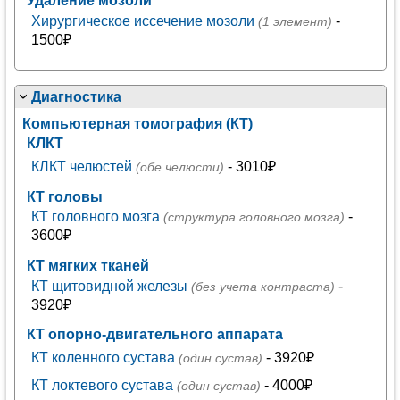
Удаление мозоли
Хирургическое иссечение мозоли
-
(1 элемент)
1500₽
Диагностика
Компьютерная томография (КТ)
КЛКТ
КЛКТ челюстей
- 3010₽
(обе челюсти)
КТ головы
КТ головного мозга
-
(структура головного мозга)
3600₽
КТ мягких тканей
КТ щитовидной железы
-
(без учета контраста)
3920₽
КТ опорно-двигательного аппарата
КТ коленного сустава
- 3920₽
(один сустав)
КТ локтевого сустава
- 4000₽
(один сустав)