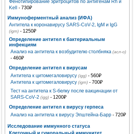
Фенотипирование эритроцитов по антигенам Rh и
Kell
- 730₽
Иммуноферментный анализ (ИФА)
Антитела к коронавирусу SARS-CoV-2, IgM и IgG
- 1250₽
(igm)
Определение антител к бактериальным
инфекциям
Анализ на антитела к возбудителю столбняка
(асл-о)
- 460₽
Определение антител к вирусам
Антитела к цитомегаловирусу
- 560₽
(igg)
Антитела к цитомегаловирусу
- 700₽
(igm)
Тест на антитела к S-белку после вакцинации от
SARS‑CoV‑2
- 1200₽
(igg)
Определение антител к вирусу герпеса
Анализ на антитела к вирусу Эпштейна-Барр
- 720₽
Исследование иммунного статуса
Клеточный и гуморальный иммунитет