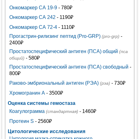
Онкомаркер СА 19-9
- 780₽
Онкомаркер СА 242
- 1190₽
Онкомаркер СА 72-4
- 1110₽
Прогастрин-рилизинг пептид (Pro-GRP)
-
(pro-grp)
2400₽
Простатоспецифический антиген (ПСА) общий
(пса
- 580₽
общий)
Простатоспецифический антиген (ПСА) свободный
-
800₽
Раково-эмбриональный антиген (РЭА)
- 730₽
(рэа)
Хромогранин А
- 3500₽
Оценка системы гемостаза
Коагулограмма
- 1460₽
(стандартная)
Протеин S
- 2560₽
Цитологические исследования
Цитология мазка-отпечатка кожного