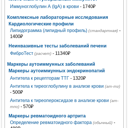
Иммуноглобулин А (IgA) в крови
- 1740₽
Комплексные лабораторные исследования
Кардиологические профили
Липидограмма (липидный профиль)
-
(стандартная)
1400₽
Неинвазивные тесты заболеваний печени
ФиброТест
- 11340₽
(расчет)
Маркеры аутоиммунных заболеваний
Маркеры аутоиммунных эндокринопатий
Антитела к рецепторам ТТГ
- 1320₽
Антитела к тиреоглобулину в анализе крови
(ат-тг)
- 500₽
Антитела к тиреопероксидазе в анализе крови
(ат-
- 570₽
тпо)
Маркеры ревматоидного артрита
Определение ревматоидного фактора
-
(обычный)