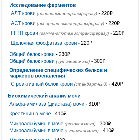
Исследование ферментов
АЛТ крови
- 220₽
(аланинаминотрансферазу)
АСТ крови
- 220₽
(аспартатаминотрансферазу)
ГГТП крови
- 220₽
(гамма-глютамилтрансферазу)
Щелочная фосфатаза крови
- 220₽
Общий белок крови
- 230₽
Общий белок крови
- 300₽
(суточная моча)
Определение специфических белков и
маркеров воспаления
C реактивный белок крови
- 420₽
(стандартный)
Биохимический анализ мочи
Альфа-амилаза (диастаза) мочи
- 310₽
Креатинин в моче
- 410₽
Микроальбумин в моче
- 300₽
(разовая моча)
Микроальбумин в моче
- 410₽
(суточная моча)