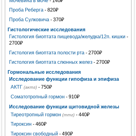
Мочевина в моче
- 140₽
Проба Реберга
- 820₽
Проба Сулковича
- 370₽
Гистологические исследования
Гистология биоптата пищевода/желудка/12п. кишки
-
2700₽
Гистология биоптата полости рта
- 2700₽
Гистология биоптата слюнных желез
- 2700₽
Гормональные исследования
Исследование функции гипофиза и эпифиза
АКТГ
- 750₽
(актг)
Соматотропный гормон
- 910₽
Исследование функции щитовидной железы
Тиреотропный гормон
- 440₽
(ттг)
Тироксин
- 460₽
Тироксин свободный
- 490₽