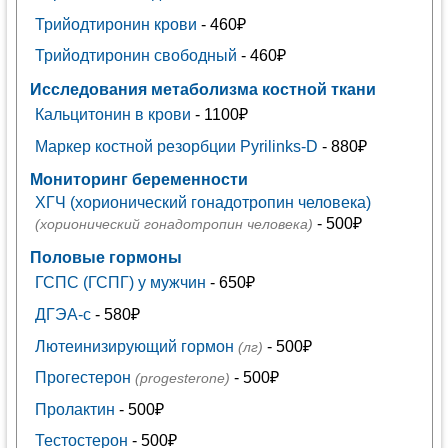
Трийодтиронин крови
- 460₽
Трийодтиронин свободный
- 460₽
Исследования метаболизма костной ткани
Кальцитонин в крови
- 1100₽
Маркер костной резорбции Pyrilinks-D
- 880₽
Мониторинг беременности
ХГЧ (хорионический гонадотропин человека)
- 500₽
(хорионический гонадотропин человека)
Половые гормоны
ГСПС (ГСПГ) у мужчин
- 650₽
ДГЭА-с
- 580₽
Лютеинизирующий гормон
- 500₽
(лг)
Прогестерон
- 500₽
(progesterone)
Пролактин
- 500₽
Тестостерон
- 500₽