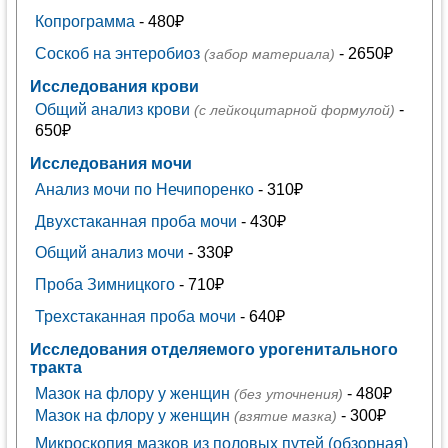
Копрограмма
- 480₽
Соскоб на энтеробиоз
- 2650₽
(забор материала)
Исследования крови
Общий анализ крови
-
(с лейкоцитарной формулой)
650₽
Исследования мочи
Анализ мочи по Нечипоренко
- 310₽
Двухстаканная проба мочи
- 430₽
Общий анализ мочи
- 330₽
Проба Зимницкого
- 710₽
Трехстаканная проба мочи
- 640₽
Исследования отделяемого урогенитального
тракта
Мазок на флору у женщин
- 480₽
(без уточнения)
Мазок на флору у женщин
- 300₽
(взятие мазка)
Микроскопия мазков из половых путей (обзорная)