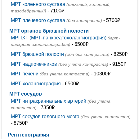
МРТ коленного сустава
(плечевой, коленный,
- 7100₽
тазобедренный)
МРТ плечевого сустава
- 5700₽
(без контраста)
МРТ органов брюшной полости
МРПХГ (МРТ-панкреатохолангиография)
(мрт-
- 6500₽
панкреатохолангиография)
МРТ брюшной полости
- 8250₽
(обп без контраста)
МРТ надпочечников
- 9150₽
(без учета контраста)
МРТ печени
- 10300₽
(без учета контраста)
МРТ-холангиография
- 6500₽
МРТ сосудов
МРТ интракраниальных артерий
(без учета
- 7350₽
контраста)
МРТ сосудов головного мозга
(без учета контраста)
- 8750₽
Рентгенография