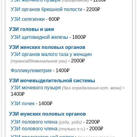
(прицельное)
УЗИ органов брюшной полости
- 2200₽
УЗИ селезенки
- 600₽
УЗИ головы и шеи
УЗИ щитовидной железы
- 1800₽
УЗИ женских половых органов
УЗИ органов малого таза у женщин
- 2000₽
(трансабдоминальное узи)
Фолликулометрия
- 1400₽
УЗИ мочевыделительной системы
УЗИ мочевого пузыря
-
(без определения ост. мочи)
1400₽
УЗИ почек
- 1400₽
УЗИ мужских половых органов
УЗИ полового члена
- 2200₽
(уздг, уздс)
УЗИ полового члена
- 2000₽
(только п.ч.)