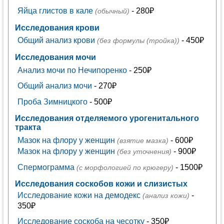
Яйца глистов в кале
- 280₽
(обычный)
Исследования крови
Общий анализ крови
- 450₽
(без формулы (тройка))
Исследования мочи
Анализ мочи по Нечипоренко
- 250₽
Общий анализ мочи
- 270₽
Проба Зимницкого
- 500₽
Исследования отделяемого урогенитального
тракта
Мазок на флору у женщин
- 600₽
(взятие мазка)
Мазок на флору у женщин
- 900₽
(без уточнения)
Спермограмма
- 1500₽
(с морфологией по крюгеру)
Исследования соскобов кожи и слизистых
Исследование кожи на демодекс
-
(анализ кожи)
350₽
Исследование соскоба на чесотку
- 350₽