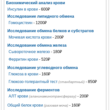
Биохимический анализ крови
Инсулин в крови
- 600₽
Исследование липидного обмена
Гомоцистеин
- 1200₽
Исследование обмена белков и субстратов
Мочевая кислота крови
- 200₽
Исследование обмена железа
Сывороточное железо
- 180₽
Ферритин крови
- 520₽
Исследование углеводного обмена
Глюкоза в крови
- 160₽
Глюкозо-толерантный тест
- 850₽
(стандартный)
Исследование ферментов
АЛТ крови
- 200₽
(аланинаминотрансферазу)
Общий белок крови
- 160₽
(разовая моча)