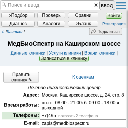
ввод
Подбор
Проверь
Сравни
Войти
Диагноз
Аналоги
Бланк
Регистрация
⌂
/
Клиники
/
Поделиться
МедБиоСпектр на Каширском шоссе
Данные клиники
|
Услуги клиники
|
Врачи клиники
|
Записаться в клинику
Править
К оценкам
клинику ✎
Лечебно-диагностический центр
Адрес:
Москва, Каширское шоссе, д. 24, стр. 8
пн-пт: 08:00 - 21:00сб: 09:00 - 18:00вс:
Время работы:
выходной
Телефоны:
+7(495
..показать 2 телефона
E-mail:
zapis@medbiospectr.ru