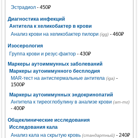
Эстрадиол
- 450₽
Диагностика инфекций
Антитела к хеликобактер в крови
Анализ крови на хеликобактер пилори
- 460₽
(igg)
Изосерология
Группа крови и резус-фактор
- 430₽
Маркеры аутоиммунных заболеваний
Маркеры аутоиммунного бесплодия
MAR-тест на антиспермальные антитела
-
(iga)
1500₽
Маркеры аутоиммунных эндокринопатий
Антитела к тиреоглобулину в анализе крови
(ат-тг)
- 400₽
Общеклинические исследования
Исследования кала
Анализ кала на скрытую кровь
- 240₽
(стандартный)