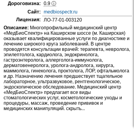
Дороговизна:
0.9 ⓘ
Сайт:
medbiospectr.ru
Лицензия:
ЛО-77-01-003120
Описание:
Многопрофильный медицинский центр
«МедБиоСпектр» на Каширском шоссе (м. Каширская)
оказывает квалифицированные услуги по диагностике и
лечению широкого круга заболеваний. В центре
проводятся консультации врачей: терапевта, невролога,
эпилептолога, кардиолога, эндокринолога,
гастроэнтеролога, аллерголога-иммунолога,
дерматовенеролога, уролога-андролога, хирурга,
маммолога, гинеколога, проктолога, ЛОР, офтальмолога
и др. Назначению лечения предшествует тщательное
лабораторное, ультразвуковое, рентгенологическое,
эндоскопическое обследование. Медицинский центр
«МедБиоСпектр» предлагает все виды
стоматологических услуг, косметологические уходы и
процедуры, массаж, проведение прививок и
медицинских манипуляций. скрыть...