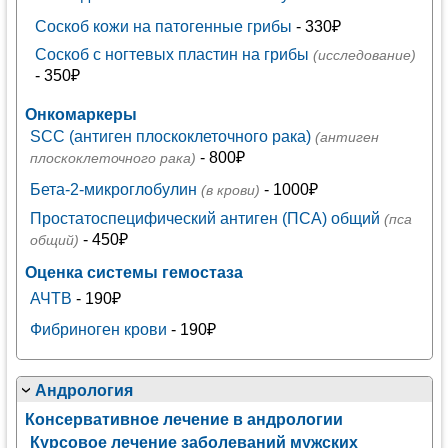
Соскоб кожи на патогенные грибы
- 330₽
Соскоб с ногтевых пластин на грибы
(исследование)
- 350₽
Онкомаркеры
SCC (антиген плоскоклеточного рака)
(антиген
- 800₽
плоскоклеточного рака)
Бета-2-микроглобулин
- 1000₽
(в крови)
Простатоспецифический антиген (ПСА) общий
(пса
- 450₽
общий)
Оценка системы гемостаза
АЧТВ
- 190₽
Фибриноген крови
- 190₽
Андрология
Консервативное лечение в андрологии
Курсовое лечение заболеваний мужских