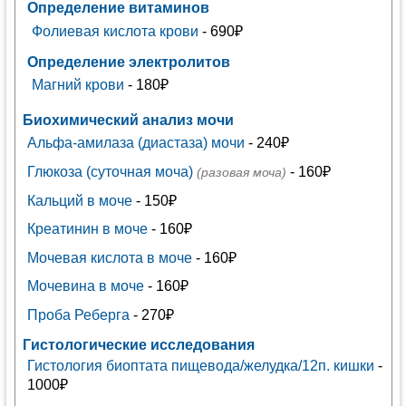
Определение витаминов
Фолиевая кислота крови
- 690₽
Определение электролитов
Магний крови
- 180₽
Биохимический анализ мочи
Альфа-амилаза (диастаза) мочи
- 240₽
Глюкоза (суточная моча)
- 160₽
(разовая моча)
Кальций в моче
- 150₽
Креатинин в моче
- 160₽
Мочевая кислота в моче
- 160₽
Мочевина в моче
- 160₽
Проба Реберга
- 270₽
Гистологические исследования
Гистология биоптата пищевода/желудка/12п. кишки
-
1000₽