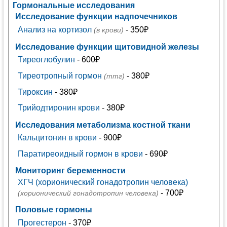
Гормональные исследования
Исследование функции надпочечников
Анализ на кортизол
- 350₽
(в крови)
Исследование функции щитовидной железы
Тиреоглобулин
- 600₽
Тиреотропный гормон
- 380₽
(ттг)
Тироксин
- 380₽
Трийодтиронин крови
- 380₽
Исследования метаболизма костной ткани
Кальцитонин в крови
- 900₽
Паратиреоидный гормон в крови
- 690₽
Мониторинг беременности
ХГЧ (хорионический гонадотропин человека)
- 700₽
(хорионический гонадотропин человека)
Половые гормоны
Прогестерон
- 370₽