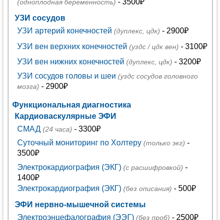
- 3500₽
(одноплодная беременность)
УЗИ сосудов
УЗИ артерий конечностей
- 2900₽
(дуплекс, цдк)
УЗИ вен верхних конечностей
- 3100₽
(уздс / цдк вен)
УЗИ вен нижних конечностей
- 3200₽
(дуплекс, цдк)
УЗИ сосудов головы и шеи
(уздс сосудов головного
- 2900₽
мозга)
Функциональная диагностика
Кардиоваскулярные ЭФИ
СМАД
- 3300₽
(24 часа)
Суточный мониторинг по Холтеру
-
(только экг)
3500₽
Электрокардиография (ЭКГ)
-
(с расшифровкой)
1400₽
Электрокардиография (ЭКГ)
- 500₽
(без описания)
ЭФИ нервно-мышечной системы
Электроэнцефалография (ЭЭГ)
- 2500₽
(без проб)