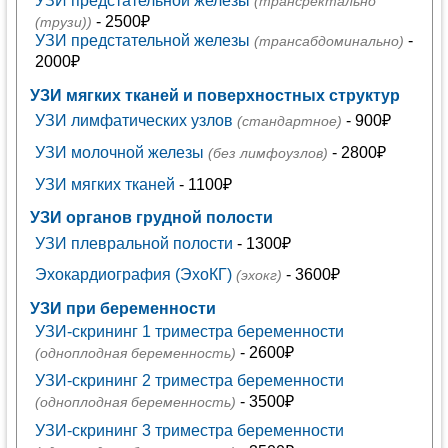
УЗИ предстательной железы
(трансректально
- 2500₽
(трузи))
УЗИ предстательной железы
-
(трансабдоминально)
2000₽
УЗИ мягких тканей и поверхностных структур
УЗИ лимфатических узлов
- 900₽
(стандартное)
УЗИ молочной железы
- 2800₽
(без лимфоузлов)
УЗИ мягких тканей
- 1100₽
УЗИ органов грудной полости
УЗИ плевральной полости
- 1300₽
Эхокардиография (ЭхоКГ)
- 3600₽
(эхокг)
УЗИ при беременности
УЗИ-скрининг 1 триместра беременности
- 2600₽
(одноплодная беременность)
УЗИ-скрининг 2 триместра беременности
- 3500₽
(одноплодная беременность)
УЗИ-скрининг 3 триместра беременности