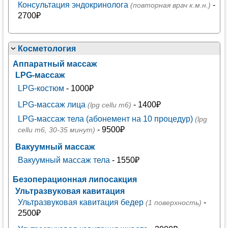
Консультация эндокринолога
-
(повторная врач к.м.н.)
2700₽
Косметология
Аппаратный массаж
LPG-массаж
LPG-костюм
- 1000₽
LPG-массаж лица
- 1400₽
(lpg cellu m6)
LPG-массаж тела (абонемент на 10 процедур)
(lpg
- 9500₽
cellu m6, 30-35 минут)
Вакуумный массаж
Вакуумный массаж тела
- 1550₽
Безоперационная липосакция
Ультразвуковая кавитация
Ультразвуковая кавитация бедер
-
(1 поверхность)
2500₽