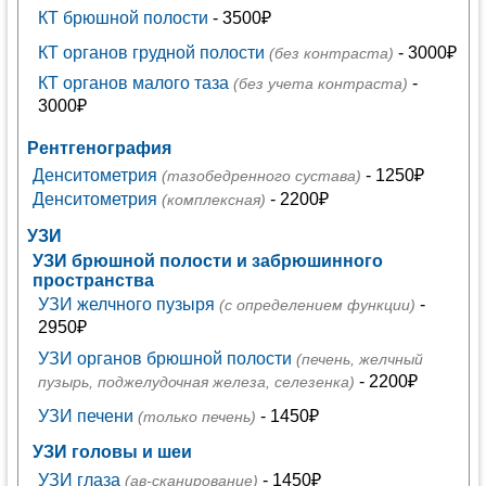
КТ брюшной полости
- 3500₽
КТ органов грудной полости
- 3000₽
(без контраста)
КТ органов малого таза
-
(без учета контраста)
3000₽
Рентгенография
Денситометрия
- 1250₽
(тазобедренного сустава)
Денситометрия
- 2200₽
(комплексная)
УЗИ
УЗИ брюшной полости и забрюшинного
пространства
УЗИ желчного пузыря
-
(с определением функции)
2950₽
УЗИ органов брюшной полости
(печень, желчный
- 2200₽
пузырь, поджелудочная железа, селезенка)
УЗИ печени
- 1450₽
(только печень)
УЗИ головы и шеи
УЗИ глаза
- 1450₽
(ав-сканирование)