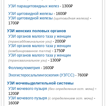
УЗИ паращитовидных желез
- 1300₽
УЗИ щитовидной железы
- 1600₽
УЗИ щитовидной железы
-
(щитовидная железа)
1700₽
УЗИ женских половых органов
УЗИ органов малого таза у женщин
- 2000₽
(трансабдоминальное узи)
УЗИ органов малого таза у женщин
- 1750₽
(комбинированное та+тв)
УЗИ органов малого таза у женщин
- 1300₽
(трансвагинальное узи)
Фолликулометрия
- 1600₽
Эхогистеросальпингоскопия (УЗГСС)
- 7600₽
УЗИ мочевыделительной системы
УЗИ мочевого пузыря
-
(без определения ост. мочи)
1200₽
УЗИ мочевого пузыря
-
(с определением ост. мочи)
1600₽