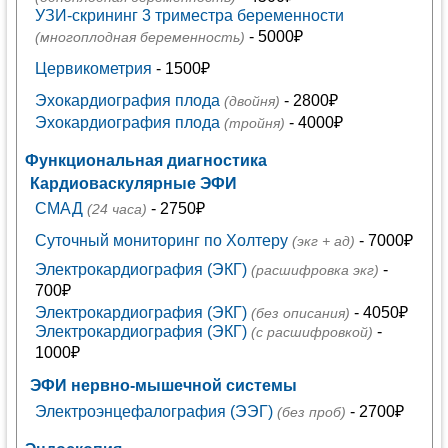
УЗИ-скрининг 3 триместра беременности
- 5000₽
(многоплодная беременность)
Цервикометрия
- 1500₽
Эхокардиография плода
- 2800₽
(двойня)
Эхокардиография плода
- 4000₽
(тройня)
Функциональная диагностика
Кардиоваскулярные ЭФИ
СМАД
- 2750₽
(24 часа)
Суточный мониторинг по Холтеру
- 7000₽
(экг + ад)
Электрокардиография (ЭКГ)
-
(расшифровка экг)
700₽
Электрокардиография (ЭКГ)
- 4050₽
(без описания)
Электрокардиография (ЭКГ)
-
(с расшифровкой)
1000₽
ЭФИ нервно-мышечной системы
Электроэнцефалография (ЭЭГ)
- 2700₽
(без проб)