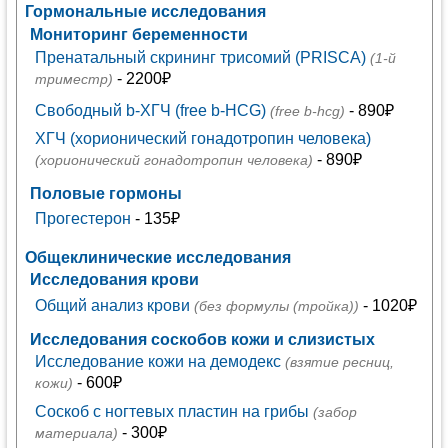
Гормональные исследования
Мониторинг беременности
Пренатальный скрининг трисомий (PRISCA)
(1-й
- 2200₽
триместр)
Свободный b-ХГЧ (free b-HCG)
- 890₽
(free b-hcg)
ХГЧ (хорионический гонадотропин человека)
- 890₽
(хорионический гонадотропин человека)
Половые гормоны
Прогестерон
- 135₽
Общеклинические исследования
Исследования крови
Общий анализ крови
- 1020₽
(без формулы (тройка))
Исследования соскобов кожи и слизистых
Исследование кожи на демодекс
(взятие ресниц,
- 600₽
кожи)
Соскоб с ногтевых пластин на грибы
(забор
- 300₽
материала)