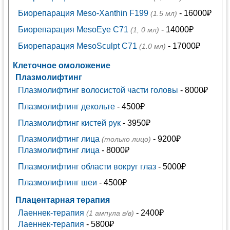
Биорепарация Meso-Xanthin F199
- 16000₽
(1.5 мл)
Биорепарация MesoEye C71
- 14000₽
(1, 0 мл)
Биорепарация MesoSculpt C71
- 17000₽
(1.0 мл)
Клеточное омоложение
Плазмолифтинг
Плазмолифтинг волосистой части головы
- 8000₽
Плазмолифтинг декольте
- 4500₽
Плазмолифтинг кистей рук
- 3950₽
Плазмолифтинг лица
- 9200₽
(только лицо)
Плазмолифтинг лица
- 8000₽
Плазмолифтинг области вокруг глаз
- 5000₽
Плазмолифтинг шеи
- 4500₽
Плацентарная терапия
Лаеннек-терапия
- 2400₽
(1 ампула в/в)
Лаеннек-терапия
- 5800₽