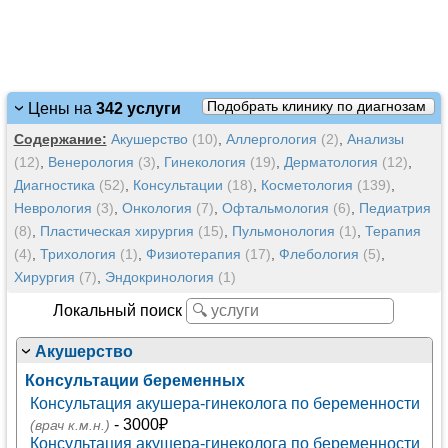
Подобрать клинику по диагнозам
Цены на
342 услуги
Содержание:
Акушерство
(10)
,
Аллергология
(2)
,
Анализы
(12)
,
Венерология
(3)
,
Гинекология
(19)
,
Дерматология
(12)
,
Диагностика
(52)
,
Консультации
(18)
,
Косметология
(139)
,
Неврология
(3)
,
Онкология
(7)
,
Офтальмология
(6)
,
Педиатрия
(8)
,
Пластическая хирургия
(15)
,
Пульмонология
(1)
,
Терапия
(4)
,
Трихология
(1)
,
Физиотерапия
(17)
,
Флебология
(5)
,
Хирургия
(7)
,
Эндокринология
(1)
Локальный поиск
Акушерство
Консультации беременных
Консультация акушера-гинеколога по беременности
- 3000₽
(врач к.м.н.)
Консультация акушера-гинеколога по беременности