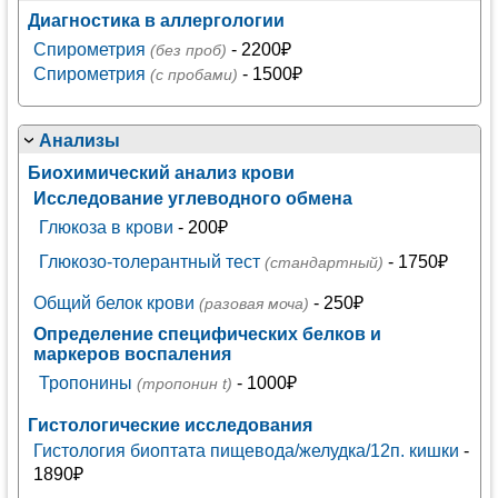
Диагностика в аллергологии
Спирометрия
- 2200₽
(без проб)
Спирометрия
- 1500₽
(с пробами)
Анализы
Биохимический анализ крови
Исследование углеводного обмена
Глюкоза в крови
- 200₽
Глюкозо-толерантный тест
- 1750₽
(стандартный)
Общий белок крови
- 250₽
(разовая моча)
Определение специфических белков и
маркеров воспаления
Тропонины
- 1000₽
(тропонин t)
Гистологические исследования
Гистология биоптата пищевода/желудка/12п. кишки
-
1890₽