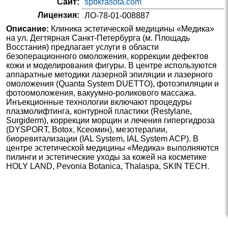
Сайт:
spbkrasota.com
Лицензия:
ЛО-78-01-008887
Описание:
Клиника эстетической медицины «Медика»
на ул. Дегтярная Санкт-Петербурга (м. Площадь
Восстания) предлагает услуги в области
безоперационного омоложения, коррекции дефектов
кожи и моделирования фигуры. В центре используются
аппаратные методики лазерной эпиляции и лазерного
омоложения (Quanta System DUETTO), фотоэпиляции и
фотоомоложения, вакуумно-роликового массажа.
Инъекционные технологии включают процедуры
плазмолифтинга, контурной пластики (Restylane,
Surgiderm), коррекции морщин и лечения гипергидроза
(DYSPORT, Botox, Ксеомин), мезотерапии,
биоревитализации (IAL System, IAL System ACP). В
центре эстетической медицины «Медика» выполняются
пилинги и эстетические уходы за кожей на косметике
HOLY LAND, Pevonia Botanica, Thalaspa, SKIN TECH.