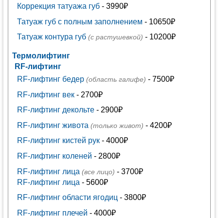
Коррекция татуажа губ
- 3990₽
Татуаж губ с полным заполнением
- 10650₽
Татуаж контура губ
- 10200₽
(с растушевкой)
Термолифтинг
RF-лифтинг
RF-лифтинг бедер
- 7500₽
(область галифе)
RF-лифтинг век
- 2700₽
RF-лифтинг декольте
- 2900₽
RF-лифтинг живота
- 4200₽
(только живот)
RF-лифтинг кистей рук
- 4000₽
RF-лифтинг коленей
- 2800₽
RF-лифтинг лица
- 3700₽
(все лицо)
RF-лифтинг лица
- 5600₽
RF-лифтинг области ягодиц
- 3800₽
RF-лифтинг плечей
- 4000₽