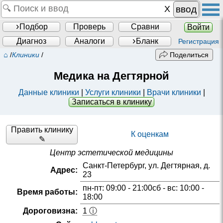
ввод
Подбор
Проверь
Сравни
Войти
Диагноз
Аналоги
Бланк
Регистрация
⌂
/
Клиники
/
Поделиться
Медика на Дегтярной
Данные клиники
|
Услуги клиники
|
Врачи клиники
|
Записаться в клинику
Править клинику
К оценкам
✎
Центр эстетической медицины
Санкт-Петербург, ул. Дегтярная, д.
Адрес:
23
пн-пт: 09:00 - 21:00сб - вс: 10:00 -
Время работы:
18:00
Дороговизна:
1 ⓘ