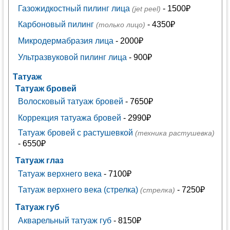
Газожидкостный пилинг лица
- 1500₽
(jet peel)
Карбоновый пилинг
- 4350₽
(только лицо)
Микродермабразия лица
- 2000₽
Ультразвуковой пилинг лица
- 900₽
Татуаж
Татуаж бровей
Волосковый татуаж бровей
- 7650₽
Коррекция татуажа бровей
- 2990₽
Татуаж бровей с растушевкой
(техника растушевка)
- 6550₽
Татуаж глаз
Татуаж верхнего века
- 7100₽
Татуаж верхнего века (стрелка)
- 7250₽
(стрелка)
Татуаж губ
Акварельный татуаж губ
- 8150₽