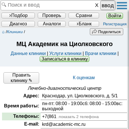
ввод
Подбор
Проверь
Сравни
Войти
Диагноз
Аналоги
Бланк
Регистрация
⌂
/
Клиники
/
Поделиться
МЦ Академик на Циолковского
Данные клиники
|
Услуги клиники
|
Врачи клиники
|
Записаться в клинику
Править
К оценкам
клинику ✎
Лечебно-диагностический центр
Адрес:
Краснодар, ул. Циолковского, д. 5/1
пн-пт: 08:00 - 19:00сб: 08:00 - 15:00вс:
Время работы:
выходной
Телефоны:
+7(861
..показать 2 телефона
E-mail:
krd@academic-mc.ru​​​​​​​