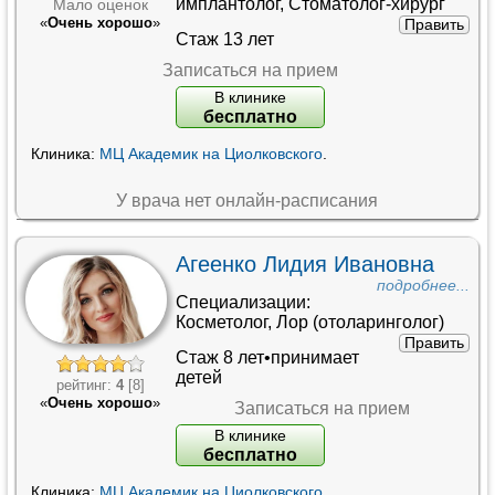
имплантолог
,
Стоматолог-хирург
Мало оценок
«
Очень хорошо
»
Править
Стаж 13 лет
Записаться на прием
В клинике
бесплатно
Клиника:
МЦ Академик на Циолковского
.
У врача нет онлайн-расписания
Агеенко Лидия Ивановна
подробнее...
Специализации:
Косметолог
,
Лор (отоларинголог)
Править
Стаж 8 лет•принимает
детей
рейтинг:
4
[8]
«
Очень хорошо
»
Записаться на прием
В клинике
бесплатно
Клиника:
МЦ Академик на Циолковского
.