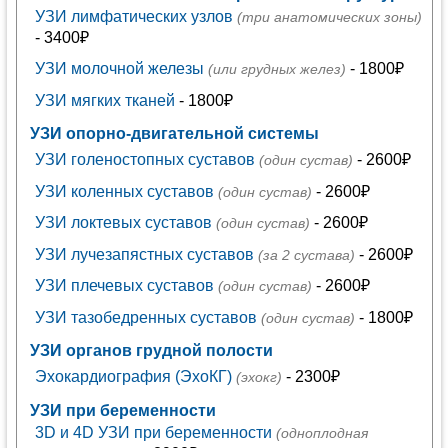
УЗИ лимфатических узлов
(три анатомических зоны)
- 3400₽
УЗИ молочной железы
- 1800₽
(или грудных желез)
УЗИ мягких тканей
- 1800₽
УЗИ опорно-двигательной системы
УЗИ голеностопных суставов
- 2600₽
(один сустав)
УЗИ коленных суставов
- 2600₽
(один сустав)
УЗИ локтевых суставов
- 2600₽
(один сустав)
УЗИ лучезапястных суставов
- 2600₽
(за 2 сустава)
УЗИ плечевых суставов
- 2600₽
(один сустав)
УЗИ тазобедренных суставов
- 1800₽
(один сустав)
УЗИ органов грудной полости
Эхокардиография (ЭхоКГ)
- 2300₽
(эхокг)
УЗИ при беременности
3D и 4D УЗИ при беременности
(одноплодная