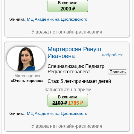
В клинике
2000
₽
Клиника:
МЦ Академик на Циолковского
.
У врача нет онлайн-расписания
Мартиросян Рануш
Ивановна
подробнее...
Специализации:
Педиатр
,
Рефлексотерапевт
Править
Мало оценок
«
Очень хорошо
»
Стаж 5 лет•принимает детей
Записаться на прием
В клинике
2100
₽
1785 ₽
Клиника:
МЦ Академик на Циолковского
.
У врача нет онлайн-расписания