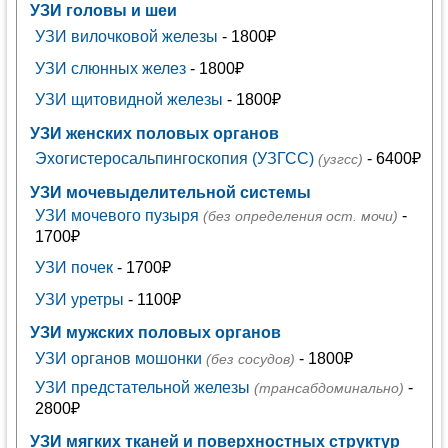
УЗИ головы и шеи
УЗИ вилочковой железы
- 1800₽
УЗИ слюнных желез
- 1800₽
УЗИ щитовидной железы
- 1800₽
УЗИ женских половых органов
Эхогистеросальпингоскопия (УЗГСС)
- 6400₽
(узгсс)
УЗИ мочевыделительной системы
УЗИ мочевого пузыря
-
(без определения ост. мочи)
1700₽
УЗИ почек
- 1700₽
УЗИ уретры
- 1100₽
УЗИ мужских половых органов
УЗИ органов мошонки
- 1800₽
(без сосудов)
УЗИ предстательной железы
-
(трансабдоминально)
2800₽
УЗИ мягких тканей и поверхностных структур