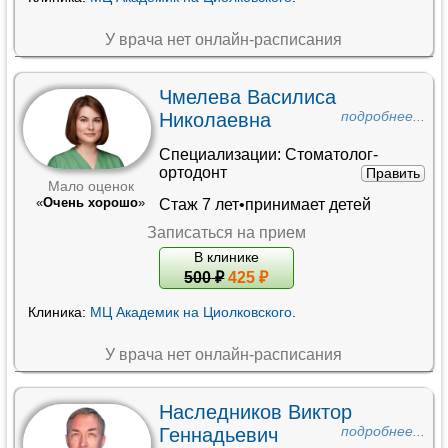
У врача нет онлайн-расписания
Чмелева Василиса
Николаевна
подробнее...
Специализации:
Стоматолог-
ортодонт
Править
Мало оценок
«
Очень хорошо
»
Стаж 7 лет•принимает детей
Записаться на прием
В клинике
500
₽
425 ₽
Клиника:
МЦ Академик на Циолковского
.
У врача нет онлайн-расписания
Наследников Виктор
Геннадьевич
подробнее...