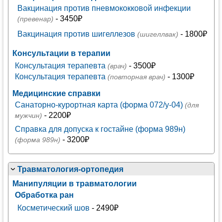
Вакцинация против пневмококковой инфекции
- 3450₽
(превенар)
Вакцинация против шигеллезов
- 1800₽
(шигеллвак)
Консультации в терапии
Консультация терапевта
- 3500₽
(врач)
Консультация терапевта
- 1300₽
(повторная врач)
Медицинские справки
Санаторно-курортная карта (форма 072/у-04)
(для
- 2200₽
мужчин)
Справка для допуска к гостайне (форма 989н)
- 3200₽
(форма 989н)
Травматология-ортопедия
Манипуляции в травматологии
Обработка ран
Косметический шов
- 2490₽