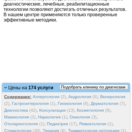
диагностические, лечебные, реабилитационные
технологии позволяют достигать отличных результатов.
В нашем центре применяются только проверенные
эффективные методики.
Подобрать клинику по диагнозам
Цены на
174 услуги
Содержание:
Аллергология
(2)
,
Андрология
(5)
,
Венерология
(2)
,
Гастроэнтерология
(1)
,
Гинекология
(8)
,
Дерматология
(7)
,
Диагностика
(42)
,
Консультации
(13)
,
Косметология
(8)
,
Маммология
(2)
,
Наркология
(1)
,
Онкология
(3)
,
Отоларингология
(1)
,
Педиатрия
(17)
,
Ревматология
(1)
,
Стоматология
(30)
,
Терапия
(6)
,
Травматология-ортопедия
(1)
,