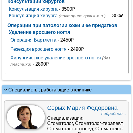
Консультации хирургов
Консультация хирурга
- 3500₽
Консультация хирурга
- 1300₽
(повторная врач к.м.н.)
Операции при патологии кожи и ее придатков
Удаление вросшего ногтя
Операция Бартлетта
- 2450₽
Резекция вросшего ногтя
- 2490₽
Хирургическое удаление вросшего ногтя
(без
- 2890₽
пластики)
Специалисты, работающие в клинике
Серых Мария Федоровна
подробнее...
Специализации:
Стоматолог
,
Стоматолог-терапевт
,
Стоматолог-ортопед
,
Стоматолог-