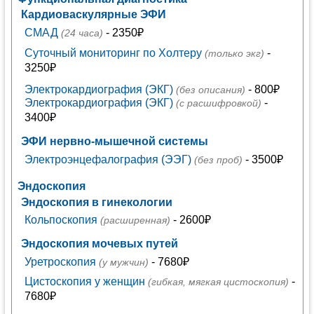
Кардиоваскулярные ЭФИ
СМАД
- 2350₽
(24 часа)
Суточный мониторинг по Холтеру
-
(только экг)
3250₽
Электрокардиография (ЭКГ)
- 800₽
(без описания)
Электрокардиография (ЭКГ)
-
(с расшифровкой)
3400₽
ЭФИ нервно-мышечной системы
Электроэнцефалография (ЭЭГ)
- 3500₽
(без проб)
Эндоскопия
Эндоскопия в гинекологии
Кольпоскопия
- 2600₽
(расширенная)
Эндоскопия мочевых путей
Уретроскопия
- 7680₽
(у мужчин)
Цистоскопия у женщин
-
(гибкая, мягкая цистоскопия)
7680₽