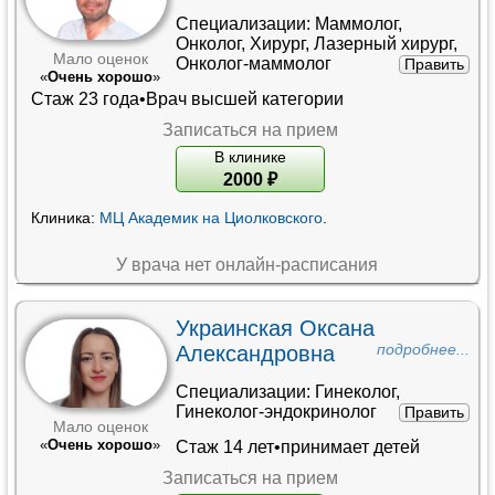
Специализации:
Маммолог
,
Онколог
,
Хирург
,
Лазерный хирург
,
Мало оценок
Онколог-маммолог
Править
«
Очень хорошо
»
Стаж 23 года•
Врач высшей категории
Записаться на прием
В клинике
2000
₽
Клиника:
МЦ Академик на Циолковского
.
У врача нет онлайн-расписания
Украинская Оксана
Александровна
подробнее...
Специализации:
Гинеколог
,
Гинеколог-эндокринолог
Править
Мало оценок
«
Очень хорошо
»
Стаж 14 лет•принимает детей
Записаться на прием