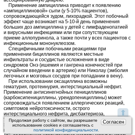
Применение ампициллина приводит к появлению
«ампициллиновой» сыпи (у 5-10% пациентов),
сопровождающейся зудом, лихорадкой. Этот побочный
эффект чаще возникает на 5-10-й день применения
больших доз ампициллина у детей с лимфаденопатией
и вирусными инфекциями или при сопутствующем
приеме аллопуринола, а также почти у всех пациентов с
инфекционным мононуклеозом.
Специфичными побочными реакциями при
применении бициллинов являются местные
инфильтраты и сосудистые осложнения в виде
синдромов Онэ (ишемия и гангрена конечностей при
случайном введении в артерию) или Николау (эмболия
легочных и мозговых сосудов при попадании в вену).
При использовании оксациллина возможны
гематурия, протеинурия, интерстициальный нефрит.
Применение антисинегнойных пенициллинов
(карбоксипенициллины, уреидопенициллины) может
сопровождаться появлением аллергических реакций,
симптомов нейротоксичности, острого
⬆
интерстициального нефрита, дисбактериоза,
тромбоцитопении, нейтропении, лейкопении,
Продолжая работу с сайтом, вы разрешаете
Согласен
эозинофилии. При применении карбенициллина
использование сookies и соглашаетесь с
возможен геморрагический синдром. Комбинированные
политикой конфиденциальности
.