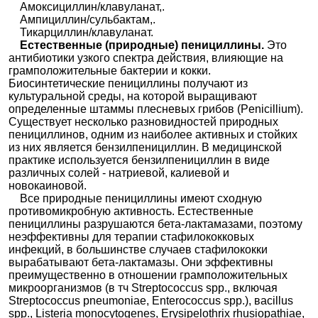
Амоксициллин/клавуланат,.
Ампициллин/сульбактам,.
Тикарциллин/клавуланат.
Естественные (природные) пенициллины.
Это
антибиотики узкого спектра действия, влияющие на
грамположительные бактерии и кокки.
Биосинтетические пенициллины получают из
культуральной среды, на которой выращивают
определенные штаммы плесневых грибов (Penicillium).
Существует несколько разновидностей природных
пенициллинов, одним из наиболее активных и стойких
из них является бензилпенициллин. В медицинской
практике используется бензилпенициллин в виде
различных солей - натриевой, калиевой и
новокаиновой.
Все природные пенициллины имеют сходную
противомикробную активность. Естественные
пенициллины разрушаются бета-лактамазами, поэтому
неэффективны для терапии стафилококковых
инфекций, в большинстве случаев стафилококки
вырабатывают бета-лактамазы. Они эффективны
преимущественно в отношении грамположительных
микроорганизмов (в тч Streptococcus spp., включая
Streptococcus pneumoniae, Enterococcus spp.), вacillus
spp., Listeria monocytogenes, Erysipelothrix rhusiopathiae,