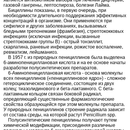
газовой гангрены, лептоспироза, болезни Лайма.
Бициллины показаны, в первую очередь, при
необходимости длительного поддержания эффективных
концентраций в организме. Они применяются при
сифилисе и других заболеваниях, вызываемых
бледными трепонемами (фрамбезия), стрептококковых
инфекциях (исключая инфекции, вызванные
стрептококками группы В) - острый тонзиллит,
скарлатина, раневые инфекции, рожистое воспаление,
ревматизм, лейшманиоз.
В 1957 г. из природных пенициллинов была выделена
6-аминопенициллановая кислота и на ее основе начаты
разработки полусинтетических препаратов.
6-Аминопенициллановая кислота - основа молекулы
всех пенициллинов («пенициллиновое ядро») - сложное
гетероциклическое соединение, состоящее из двух
колец: тиазолидинового и бета-лактамного. С бета-
лактамным кольцом связан боковой радикал,
определяющий существенные фармакологические
свойства образующейся при этом молекулы препарата.
У природных пенициллинов строение радикала зависит
от состава среды, на которой растут Penicillium spp.
Полусинтетические пенициллины получают путем
химической модификации, присоединяя различные