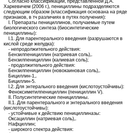
Согласно классификации, представленной Д.А.
Пиперациллин+тазобактам-джиэфси
|
Харкевичем (2006 г.), пенициллины подразделяются
Пиперациллин-Тазобактам ЭЛЬФА
|
Пипракс
|
следующим образом (классификация основана на ряде
Пипрацил
|
Пициллин
|
Рацобактам
|
Сантаз
|
признаков, в тч различиях в путях получения):
Тазоцин
|
Тациллин Дж
I. Препараты пенициллинов, получаемые путем
биологического синтеза (биосинтетические
Сультамиц
пенициллины):
иллин
I.1. Для парентерального введения (разрушаются в
Тикарцилл
Тикарциллин + Клавулановая кислота
|
Тиментин
кислой среде желудка):
ин
- непродолжительного действия:
Феноксиме
V-Пенициллин Словакофарма
|
Вепикомбин
|
Бензилпенициллин (натриевая соль),.
тилпеници
Клиацил
|
Мегациллин орал
|
Оспен 750
|
Бензилпенициллин (калиевая соль);
ллин
Феноксиметилпенициллин
|
- продолжительного действия:
Феноксиметилпенициллин (для суспензии)
|
Бензилпенициллин (новокаиновая соль),.
Бициллин-1,.
Феноксиметилпенициллина таблетки
Бициллин-5.
Флуклокса
Флуклоксациллин
I.2. Для энтерального введения (кислотоустойчивы):
циллин
Феноксиметилпенициллин (пенициллин V).
II. Полусинтетические пенициллины.
II.1. Для парентерального и энтерального введения
(кислотоустойчивы):
- устойчивые к действию пенициллиназы:
Оксациллин (натриевая соль),.
Нафциллин;
- широкого спектра действия: