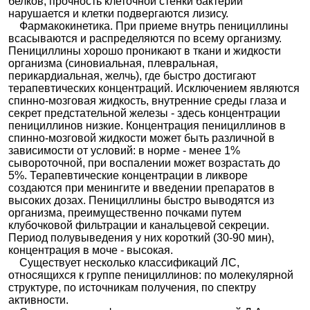
белков, прочность клеточной стенки бактерий
нарушается и клетки подвергаются лизису.
Карфецилл
ин
Фармакокинетика. При приеме внутрь пенициллины
всасываются и распределяются по всему организму.
Клоксацил
Ампициллин + Клоксациллин
|
Клоксациллин
|
Пенициллины хорошо проникают в ткани и жидкости
лин
Клоксациллин натрия
организма (синовиальная, плевральная,
Мезлоцилл
перикардиальная, желчь), где быстро достигают
ин
терапевтических концентраций. Исключением являются
спинно-мозговая жидкость, внутренние среды глаза и
Оксацилли
Ампиокс
|
Ампиокс-натрий
|
Ампициллин +
н
секрет предстательной железы - здесь концентрации
Оксациллин
|
Оксамп
|
Оксамп-натрий
|
пенициллинов низкие. Концентрация пенициллинов в
Оксамсар
|
Оксациллин
|
Оксациллина
спинно-мозговой жидкости может быть различной в
натриевая соль
|
Оксациллина натриевая соль
зависимости от условий: в норме - менее 1%
0,25 г в капсулах
|
Оксациллина натриевая соль
сывороточной, при воспалении может возрастать до
стерильная
|
Оксациллина натриевой соли
5%. Терапевтические концентрации в ликворе
таблетки
|
Простафлин
создаются при менингите и введении препаратов в
высоких дозах. Пенициллины быстро выводятся из
Пенамецил
Марипен
организма, преимущественно почками путем
лин
клубочковой фильтрации и канальцевой секреции.
Пиперацил
Пенибактам
|
Пилактам
|
Пиперациллин +
Период полувыведения у них короткий (30-90 мин),
лин
Тазобактам
|
Пиперациллин натрия+тазобактам
концентрация в моче - высокая.
натрия
|
Пиперациллин+Тазобактам
|
Существует несколько классификаций ЛС,
относящихся к группе пенициллинов: по молекулярной
Пиперациллин+Тазобактам Каби
|
структуре, по источникам получения, по спектру
Пиперациллин+Тазобактам-АЛВИЛС
|
активности.
Пиперациллин+Тазобактам-Алкем
|