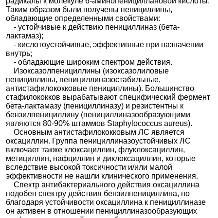
радикалы к молекуле 6-аминопенициллановой кислоты.
Таким образом были получены пенициллины,
обладающие определенными свойствами:
- устойчивые к действию пенициллиназ (бета-
лактамаз);
- кислотоустойчивые, эффективные при назначении
внутрь;
- обладающие широким спектром действия.
Изоксазолпенициллины (изоксазолиловые
пенициллины, пенициллиназостабильные,
антистафилококковые пенициллины). Большинство
стафилококков вырабатывают специфический фермент
бета-лактамазу (пенициллиназу) и резистентны к
бензилпенициллину (пенициллиназообразующими
являются 80-90% штаммов Staphylococcus aureus).
Основным антистафилококковым ЛС является
оксациллин. Группа пенициллиназоустойчивых ЛС
включает также клоксациллин, флуклоксациллин,
метициллин, нафциллин и диклоксациллин, которые
вследствие высокой токсичности и/или малой
эффективности не нашли клинического применения.
Спектр антибактериального действия оксациллина
подобен спектру действия бензилпенициллина, но
благодаря устойчивости оксациллина к пенициллиназе
он активен в отношении пенициллиназообразующих