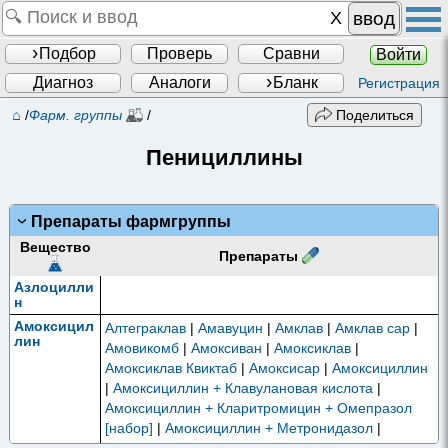
ввод
Подбор
Проверь
Сравни
Войти
Диагноз
Аналоги
Бланк
Регистрация
⌂
/
Фарм. группы
/
Поделиться
Пенициллины
Препараты фармгруппы
Вещество
Препараты
Азлоцилли
н
Амоксицил
Алтеграклав
|
Амавуцин
|
Амклав
|
Амклав сар
|
лин
Амовикомб
|
Амоксиван
|
Амоксиклав
|
Амоксиклав Квиктаб
|
Амоксисар
|
Амоксициллин
|
Амоксициллин + Клавулановая кислота
|
Амоксициллин + Кларитромицин + Омепразол
[набор]
|
Амоксициллин + Метронидазол
|