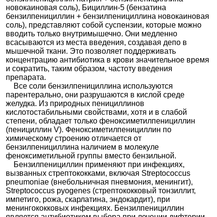
новокаиновая соль), Бициллин-5 (бензатина
бензилпенициллин + бензилпенициллина новокаиновая
соль), представляют собой суспензии, которые можно
вводить только внутримышечно. Они медленно
всасываются из места введения, создавая депо в
мышечной ткани. Это позволяет поддерживать
концентрацию антибиотика в крови значительное время
и сократить, таким образом, частоту введения
препарата.
Все соли бензилпенициллина используются
парентерально, они разрушаются в кислой среде
желудка. Из природных пенициллинов
кислотостабильными свойствами, хотя и в слабой
степени, обладает только феноксиметилпенициллин
(пенициллин V). Феноксиметилпенициллин по
химическому строению отличается от
бензилпенициллина наличием в молекуле
феноксиметильной группы вместо бензильной.
Бензилпенициллин применяют при инфекциях,
вызванных стрептококками, включая Streptococcus
pneumoniae (внебольничная пневмония, менингит),
Streptococcus pyogenes (стрептококковый тонзиллит,
импетиго, рожа, скарлатина, эндокардит), при
менингококковых инфекциях. Бензилпенициллин
является антибиотиком выбора при лечении дифтерии,