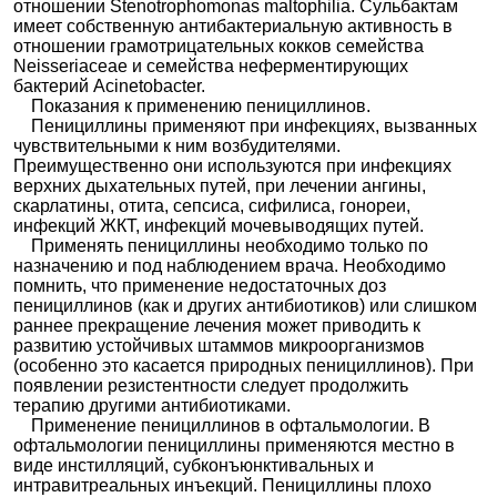
отношении Stenotrophomonas maltophilia. Сульбактам
имеет собственную антибактериальную активность в
отношении грамотрицательных кокков семейства
Neisseriaceae и семейства неферментирующих
бактерий Acinetobacter.
Показания к применению пенициллинов.
Пенициллины применяют при инфекциях, вызванных
чувствительными к ним возбудителями.
Преимущественно они используются при инфекциях
верхних дыхательных путей, при лечении ангины,
скарлатины, отита, сепсиса, сифилиса, гонореи,
инфекций ЖКТ, инфекций мочевыводящих путей.
Применять пенициллины необходимо только по
назначению и под наблюдением врача. Необходимо
помнить, что применение недостаточных доз
пенициллинов (как и других антибиотиков) или слишком
раннее прекращение лечения может приводить к
развитию устойчивых штаммов микроорганизмов
(особенно это касается природных пенициллинов). При
появлении резистентности следует продолжить
терапию другими антибиотиками.
Применение пенициллинов в офтальмологии. В
офтальмологии пенициллины применяются местно в
виде инстилляций, субконъюнктивальных и
интравитреальных инъекций. Пенициллины плохо