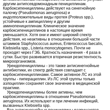
другим антипсевдомонадным пенициллинам.
Карбоксипенициллины действуют на синегнойную
палочку (Pseudomonas aeruginosa) и
индолположительные виды протея (Proteus spp.),
устойчивые к ампициллину и другим
аминопенициллинам. Клиническое значение
карбоксипенициллинов в настоящее время
уменьшается. Хотя они и имеют широкий спектр
действия, но неактивны в отношении большой части
штаммов Staphylococcus aureus, Enterococcus faecalis,
Klebsiella spp., Listeria monocytogenes. Почти не
проходят через ГЭБ. Кратность назначения - 4 раза в
сутки. Быстро развивается вторичная резистентность
микроорганизмов.
Уреидопенициллины - это также антисинегнойные
антибиотики, их спектр действия совпадает с
карбоксипенициллинами. Самое активное ЛС из этой
группы - пиперациллин. Из ЛС этой группы только
азлоциллин сохраняет свое значение в медицинской
практике.
Уреидопенициллины более активны, чем
карбоксипенициллины в отношении Pseudomonas
aeruginosa. Их используют и при лечении инфекций,
вызванных Klebsiella spp.
Все антисинегнойные пенициллины разрушаются