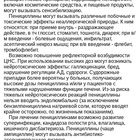
включая косметические средства, и пищевые продукты,
могут вызывать сенсибилизацию.
Пенициллины могут вызывать различные побочные и
токсические эффекты неаллергической природы. К ним
относятся: при приеме внутрь - раздражающее
действие, в тч глоссит, стоматит, тошнота, диарея; при в/
м введении - болевые ощущения, инфильтрат,
асептический некроз мышц; при в/в введении - флебит,
тромбофлебит.
Возможно повышение рефлекторной возбудимости
ЦНС. При использовании высоких доз могут возникать
нейротоксические эффекты: галлюцинации, бред,
нарушение регуляции АД, судороги. Судорожные
припадки более вероятны у больных, получающих
высокие дозы пенициллина и/или у пациентов с
тяжелыми нарушениями функции печени. Из-за риска
тяжелых нейротоксических реакций пенициллины
нельзя вводить эндолюмбально (за исключением
бензилпенициллина натриевой соли, которую вводят
крайне осторожно, по жизненным показаниям).
При лечении пенициллинами возможно развитие
суперинфекции, кандидоза полости рта, влагалища,
кишечного дисбактериоза. Пенициллины (чаще
ампициллин) могут вызывать антибиотико-
ассоциированную диарею.