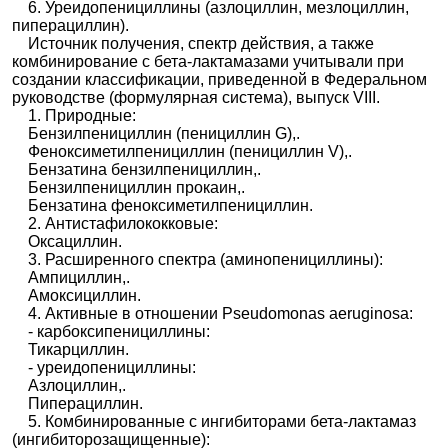
6. Уреидопенициллины (азлоциллин, мезлоциллин,
пиперациллин).
Источник получения, спектр действия, а также
комбинирование с бета-лактамазами учитывали при
создании классификации, приведенной в Федеральном
руководстве (формулярная система), выпуск VIII.
1. Природные:
Бензилпенициллин (пенициллин G),.
Феноксиметилпенициллин (пенициллин V),.
Бензатина бензилпенициллин,.
Бензилпенициллин прокаин,.
Бензатина феноксиметилпенициллин.
2. Антистафилококковые:
Оксациллин.
3. Расширенного спектра (аминопенициллины):
Ампициллин,.
Амоксициллин.
4. Активные в отношении Pseudomonas aeruginosa:
- карбоксипенициллины:
Тикарциллин.
- уреидопенициллины:
Азлоциллин,.
Пиперациллин.
5. Комбинированные с ингибиторами бета-лактамаз
(ингибиторозащищенные):