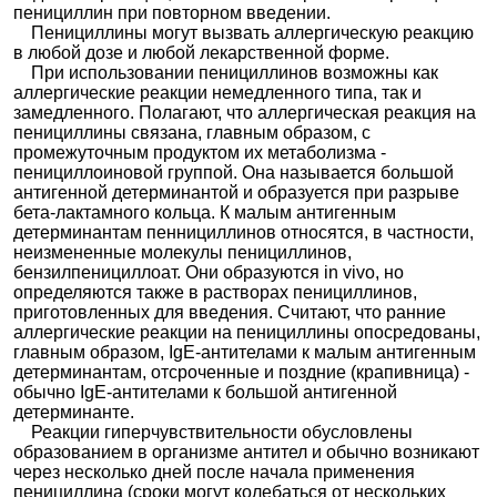
пенициллин при повторном введении.
Пенициллины могут вызвать аллергическую реакцию
в любой дозе и любой лекарственной форме.
При использовании пенициллинов возможны как
аллергические реакции немедленного типа, так и
замедленного. Полагают, что аллергическая реакция на
пенициллины связана, главным образом, с
промежуточным продуктом их метаболизма -
пенициллоиновой группой. Она называется большой
антигенной детерминантой и образуется при разрыве
бета-лактамного кольца. К малым антигенным
детерминантам пеннициллинов относятся, в частности,
неизмененные молекулы пенициллинов,
бензилпенициллоат. Они образуются in vivo, но
определяются также в растворах пенициллинов,
приготовленных для введения. Считают, что ранние
аллергические реакции на пенициллины опосредованы,
главным образом, IgE-антителами к малым антигенным
детерминантам, отсроченные и поздние (крапивница) -
обычно IgE-антителами к большой антигенной
детерминанте.
Реакции гиперчувствительности обусловлены
образованием в организме антител и обычно возникают
через несколько дней после начала применения
пенициллина (сроки могут колебаться от нескольких