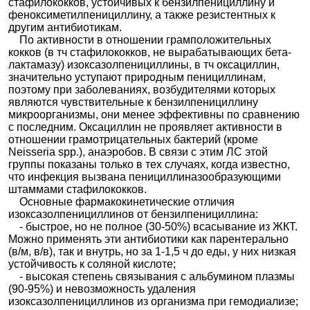
стафилококков, устойчивых к бензилпенициллину и
феноксиметилпенициллину, а также резистентных к
другим антибиотикам.
По активности в отношении грамположительных
кокков (в тч стафилококков, не вырабатывающих бета-
лактамазу) изоксазолпенициллины, в тч оксациллин,
значительно уступают природным пенициллинам,
поэтому при заболеваниях, возбудителями которых
являются чувствительные к бензилпенициллину
микроорганизмы, они менее эффективны по сравнению
с последним. Оксациллин не проявляет активности в
отношении грамотрицательных бактерий (кроме
Neisseria spp.), анаэробов. В связи с этим ЛС этой
группы показаны только в тех случаях, когда известно,
что инфекция вызвана пенициллиназообразующими
штаммами стафилококков.
Основные фармакокинетические отличия
изоксазолпенициллинов от бензилпенициллина:
- быстрое, но не полное (30-50%) всасывание из ЖКТ.
Можно применять эти антибиотики как парентерально
(в/м, в/в), так и внутрь, но за 1-1,5 ч до еды, у них низкая
устойчивость к соляной кислоте;
- высокая степень связывания с альбумином плазмы
(90-95%) и невозможность удаления
изоксазолпенициллинов из организма при гемодиализе;