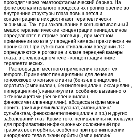
проходят через гематоофтальмический барьер. На
фоне воспалительного процесса их проникновение во
внутренние структуры глаза повышается и
концентрации в них достигают терапевтически
значимых. Так, при закапывании в конъюнктивальный
мешок терапевтические концентрации пенициллинов
определяются в строме роговицы, при местном
применении во влагу передней камеры практически не
проникают. При субконъюнктивальном введении ЛС
определяются в роговице и влаге передней камеры
глаза, в стекловидном теле - концентрации ниже
терапевтических.
Растворы для местного применения готовят ex
tempore. Применяют пенициллины для лечения
гонококкового конъюнктивита (бензилпенициллин),
кератита (ампициллин, бензилпенициллин, оксациллин,
пиперациллин ), каналикулита, особенно вызванного
актиномицетами (бензилпенициллин,
феноксиметилпенициллин), абсцесса и флегмоны
орбиты (ампициллин/клавуланат, ампициллин/
сульбактам, феноксиметилпенициллин и пр.) и других
заболеваний глаз. Кроме того, пенициллины используют
для профилактики инфекционных осложнений при
травмах век и орбиты, особенно при проникновении
инородного тела в ткани орбиты (ампициллин/