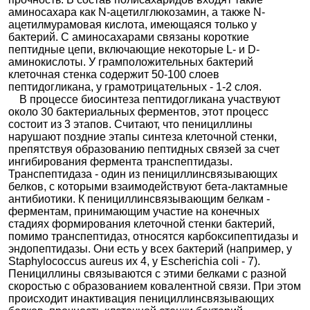
аминосахара как N-ацетилглюкозамин, а также N-
Бензилпен
Бензатина бензилпенициллин +
ацетилмурамовая кислота, имеющаяся только у
ициллин
Бензилпенициллин прокаина
|
Бензатина
бактерий. С аминосахарами связаны короткие
бензилпенициллин + Бензилпенициллин
пептидные цепи, включающие некоторые L- и D-
прокаина + Бензилпенициллин
|
аминокислоты. У грамположительных бактерий
Бензилпенициллин
|
Бензилпенициллина
клеточная стенка содержит 50-100 слоев
калиевая соль кристаллическая
|
пептидогликана, у грамотрицательных - 1-2 слоя.
В процессе биосинтеза пептидогликана участвуют
Бензилпенициллина натриевая соль
|
около 30 бактериальных ферментов, этот процесс
Бензилпенициллина натриевая соль
состоит из 3 этапов. Считают, что пенициллины
кристаллическая
|
Бензилпенициллина
нарушают поздние этапы синтеза клеточной стенки,
натриевая соль стерильная
|
препятствуя образованию пептидных связей за счет
Бензилпенициллина натриевая соль-Виал
|
ингибирования фермента транспептидазы.
Бензилпенициллина новокаиновая соль
|
Транспептидаза - один из пенициллинсвязывающих
Бензилпенициллина новокаиновая соль
белков, с которыми взаимодействуют бета-лактамные
стерильная
|
Бициллин
|
Пенициллин G
антибиотики. К пенициллинсвязывающим белкам -
натриевая соль
|
Пенициллина G натриевая соль
ферментам, принимающим участие на конечных
стадиях формирования клеточной стенки бактерий,
стерильная
|
Прокаин пенициллин G 3 мега
|
помимо транспептидаз, относятся карбоксипептидазы и
Прокаин-Бензилпенициллин
|
эндопептидазы. Они есть у всех бактерий (например, у
Прокаинбензилпенициллин стерильный
Staphylococcus aureus их 4, у Escherichia coli - 7).
Диклоксац
Пенициллины связываются с этими белками с разной
иллин
скоростью с образованием ковалентной связи. При этом
Карбеници
происходит инактивация пенициллинсвязывающих
Карбенициллина динатриевая соль 1 г
ллин