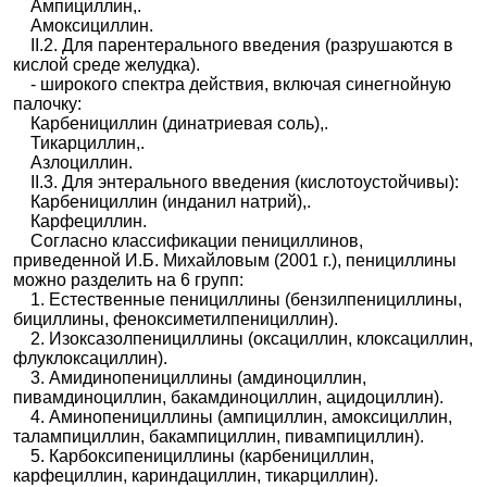
Ампициллин,.
Амоксициллин.
II.2. Для парентерального введения (разрушаются в
кислой среде желудка).
- широкого спектра действия, включая синегнойную
палочку:
Карбенициллин (динатриевая соль),.
Тикарциллин,.
Азлоциллин.
II.3. Для энтерального введения (кислотоустойчивы):
Карбенициллин (инданил натрий),.
Карфециллин.
Согласно классификации пенициллинов,
приведенной И.Б. Михайловым (2001 г.), пенициллины
можно разделить на 6 групп:
1. Естественные пенициллины (бензилпенициллины,
бициллины, феноксиметилпенициллин).
2. Изоксазолпенициллины (оксациллин, клоксациллин,
флуклоксациллин).
3. Амидинопенициллины (амдиноциллин,
пивамдиноциллин, бакамдиноциллин, ацидоциллин).
4. Аминопенициллины (ампициллин, амоксициллин,
талампициллин, бакампициллин, пивампициллин).
5. Карбоксипенициллины (карбенициллин,
карфециллин, кариндациллин, тикарциллин).