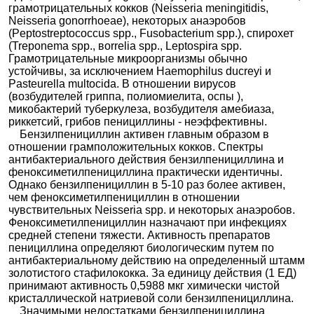
грамотрицательных кокков (Neisseria meningitidis,
Neisseria gonorrhoeae), некоторых анаэробов
(Peptostreptococcus spp., Fusobacterium spp.), спирохет
(Treponema spp., вorrelia spp., Leptospira spp.
Грамотрицательные микроорганизмы обычно
устойчивы, за исключением Haemophilus ducreyi и
Pasteurella multocida. В отношении вирусов
(возбудителей гриппа, полиомиелита, оспы ),
микобактерий туберкулеза, возбудителя амебиаза,
риккетсий, грибов пенициллины - неэффективны.
Бензилпенициллин активен главным образом в
отношении грамположительных кокков. Спектры
антибактериального действия бензилпенициллина и
феноксиметилпенициллина практически идентичны.
Однако бензилпенициллин в 5-10 раз более активен,
чем феноксиметилпенициллин в отношении
чувствительных Neisseria spp. и некоторых анаэробов.
Феноксиметилпенициллин назначают при инфекциях
средней степени тяжести. Активность препаратов
пенициллина определяют биологическим путем по
антибактериальному действию на определенный штамм
золотистого стафилококка. За единицу действия (1 ЕД)
принимают активность 0,5988 мкг химически чистой
кристаллической натриевой соли бензилпенициллина.
Значимыми недостатками бензилпенициллина