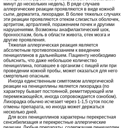
минут до нескольких недель). В ряде случаев
аллергические реакции проявляются в виде кожной
сыпи, дерматита, лихорадки. В более тяжелых случаях
эти реакции проявляются отеком слизистых оболочек,
артритом, артралгией, поражением почек и другими
нарушениями. Возможны анафилактический шок,
бронхоспазм, боль в области живота, отек мозга и
другие проявления.
Тяжелая аллергическая реакция является
абсолютным противопоказанием к введению
пенициллинов в дальнейшем. Пациенту необходимо
объяснить, что даже небольшое количество
пенициллина, попавшее в организм с пищей или при
проведении кожной пробы, может оказаться для него
смертельно опасным.
Иногда единственным симптомом аллергической
реакции на пенициллины является лихорадка (по
характеру бывает постоянной, ремиттирующей или
перемежающейся, иногда сопровождается ознобом).
Лихорадка обычно исчезает через 1-1,5 суток после
отмены препарата, но иногда может держаться
несколько дней.
Для всех пенициллинов характерны перекрестная
сенсибилизация и перекрестные аллергические
реакции. Любые препараты, содержащие пенициллин,