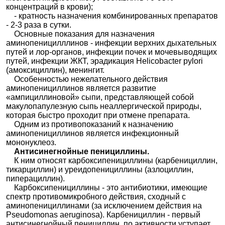
концентраций в крови);
- кратность назначения комбинированных препаратов
- 2-3 раза в сутки.
Основные показания для назначения
аминопеницилллинов - инфекции верхних дыхательных
путей и лор-органов, инфекции почек и мочевыводящих
путей, инфекции ЖКТ, эрадикация Helicobacter pylori
(амоксициллин), менингит.
Особенностью нежелательного действия
аминопенициллинов является развитие
«ампициллиновой» сыпи, представляющей собой
макулопапулезную сыпь неаллергической природы,
которая быстро проходит при отмене препарата.
Одним из противопоказаний к назначению
аминопенициллинов является инфекционный
мононуклеоз.
Антисинегнойные пенициллины.
К ним относят карбоксипенициллины (карбенициллин,
тикарциллин) и уреидопенициллины (азлоциллин,
пиперациллин).
Карбоксипенициллины - это антибиотики, имеющие
спектр противомикробного действия, сходный с
аминопенициллинами (за исключением действия на
Pseudomonas aeruginosa). Карбенициллин - первый
антисинегнойный пенициллин, по активности уступает