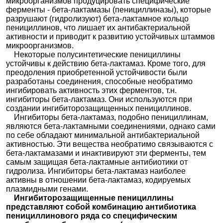
микроорганизмов продуцировать специфические
ферменты - бета-лактамазы (пенициллиназы), которые
разрушают (гидролизуют) бета-лактамное кольцо
пенициллинов, что лишает их антибактериальной
активности и приводит к развитию устойчивых штаммов
микроорганизмов.
Некоторые полусинтетические пенициллины
устойчивы к действию бета-лактамаз. Кроме того, для
преодоления приобретенной устойчивости были
разработаны соединения, способные необратимо
ингибировать активность этих ферментов, т.н.
ингибиторы бета-лактамаз. Они используются при
создании ингибиторозащищенных пенициллинов.
Ингибиторы бета-лактамаз, подобно пенициллинам,
являются бета-лактамными соединениями, однако сами
по себе обладают минимальной антибактериальной
активностью. Эти вещества необратимо связываются с
бета-лактамазами и инактивируют эти ферменты, тем
самым защищая бета-лактамные антибиотики от
гидролиза. Ингибиторы бета-лактамаз наиболее
активны в отношении бета-лактамаз, кодируемых
плазмидными генами.
Ингибиторозащищенные пенициллины
представляют собой комбинацию антибиотика
пенициллинового ряда со специфическим