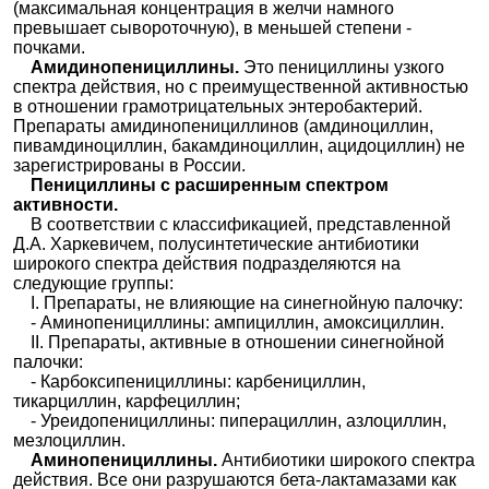
(максимальная концентрация в желчи намного
превышает сывороточную), в меньшей степени -
почками.
Амидинопенициллины.
Это пенициллины узкого
спектра действия, но с преимущественной активностью
в отношении грамотрицательных энтеробактерий.
Препараты амидинопенициллинов (амдиноциллин,
пивамдиноциллин, бакамдиноциллин, ацидоциллин) не
зарегистрированы в России.
Пенициллины с расширенным спектром
активности.
В соответствии с классификацией, представленной
Д.А. Харкевичем, полусинтетические антибиотики
широкого спектра действия подразделяются на
следующие группы:
I. Препараты, не влияющие на синегнойную палочку:
- Аминопенициллины: ампициллин, амоксициллин.
II. Препараты, активные в отношении синегнойной
палочки:
- Карбоксипенициллины: карбенициллин,
тикарциллин, карфециллин;
- Уреидопенициллины: пиперациллин, азлоциллин,
мезлоциллин.
Аминопенициллины.
Антибиотики широкого спектра
действия. Все они разрушаются бета-лактамазами как