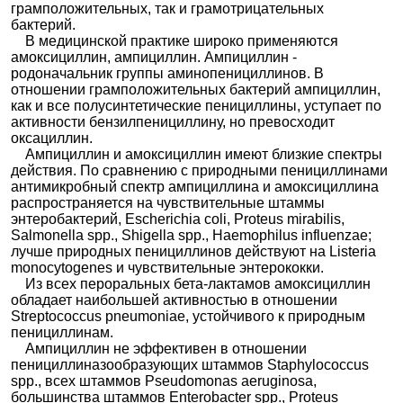
грамположительных, так и грамотрицательных
бактерий.
В медицинской практике широко применяются
амоксициллин, ампициллин. Ампициллин -
родоначальник группы аминопенициллинов. В
отношении грамположительных бактерий ампициллин,
как и все полусинтетические пенициллины, уступает по
активности бензилпенициллину, но превосходит
оксациллин.
Ампициллин и амоксициллин имеют близкие спектры
действия. По сравнению с природными пенициллинами
антимикробный спектр ампициллина и амоксициллина
распространяется на чувствительные штаммы
энтеробактерий, Escherichia coli, Proteus mirabilis,
Salmonella spp., Shigella spp., Haemophilus influenzae;
лучше природных пенициллинов действуют на Listeria
monocytogenes и чувствительные энтерококки.
Из всех пероральных бета-лактамов амоксициллин
обладает наибольшей активностью в отношении
Streptococcus pneumoniae, устойчивого к природным
пенициллинам.
Ампициллин не эффективен в отношении
пенициллиназообразующих штаммов Staphylococcus
spp., всех штаммов Pseudomonas aeruginosa,
большинства штаммов Enterobacter spp., Proteus