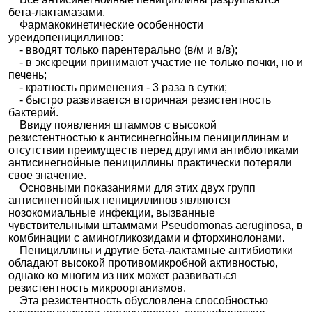
бета-лактамазами.
Фармакокинетические особенности
уреидопенициллинов:
- вводят только парентерально (в/м и в/в);
- в экскреции принимают участие не только почки, но и
печень;
- кратность применения - 3 раза в сутки;
- быстро развивается вторичная резистентность
бактерий.
Ввиду появления штаммов с высокой
резистентностью к антисинегнойным пенициллинам и
отсутствии преимуществ перед другими антибиотиками
антисинегнойные пенициллины практически потеряли
свое значение.
Основными показаниями для этих двух групп
антисинегнойных пенициллинов являются
нозокомиальные инфекции, вызванные
чувствительными штаммами Pseudomonas aeruginosa, в
комбинации с аминогликозидами и фторхинолонами.
Пенициллины и другие бета-лактамные антибиотики
обладают высокой противомикробной активностью,
однако ко многим из них может развиваться
резистентность микроорганизмов.
Эта резистентность обусловлена способностью