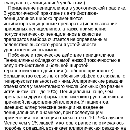
клавуланат, ампициллин/сульбактам ).
Применение пенициллинов в урологической практике.
В урологической практике из антибиотиков-
пенициллинов широко применяются
ингибиторозащищенные препараты (использование
природных пенициллинов, а также применение
полусинтетических пенициллинов в качестве
препаратов выбора считается не оправданным
вследствие высокого уровня устойчивости
уропатогенных штаммов.
Побочное и токсическое действие пенициллинов.
Пенициллины обладают самой низкой токсичностью в
ряду антибиотиков и большой широтой
терапевтического действия (особенно природные).
Большинство серьезных побочных эффектов связаны с
гиперчувствительностью к ним. Аллергические реакции
отмечаются у значительного числа больных (по разным
источникам, от 1 до 10%). Пенициллины чаще, чем
препараты других фармакологических групп, являются
причиной лекарственной аллергии. У пациентов,
имевших аллергические реакции на введение
пенициллинов в анамнезе, при последующем
применении эти реакции отмечаются в 10-15% случаев.
Менее чем у 1% людей, у которых ранее не отмечалось
подобных реакций, возникает аллергическая реакция на