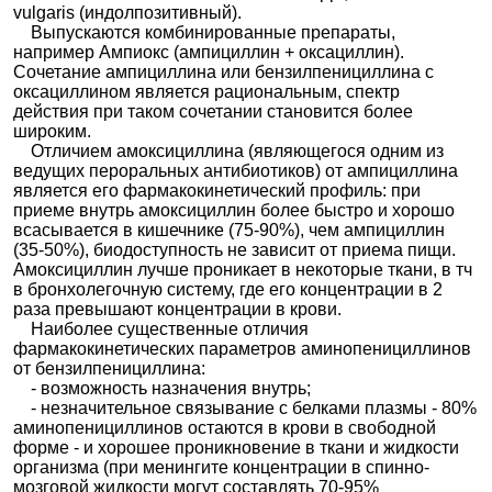
vulgaris (индолпозитивный).
Выпускаются комбинированные препараты,
например Ампиокс (ампициллин + оксациллин).
Сочетание ампициллина или бензилпенициллина с
оксациллином является рациональным, спектр
действия при таком сочетании становится более
широким.
Отличием амоксициллина (являющегося одним из
ведущих пероральных антибиотиков) от ампициллина
является его фармакокинетический профиль: при
приеме внутрь амоксициллин более быстро и хорошо
всасывается в кишечнике (75-90%), чем ампициллин
(35-50%), биодоступность не зависит от приема пищи.
Амоксициллин лучше проникает в некоторые ткани, в тч
в бронхолегочную систему, где его концентрации в 2
раза превышают концентрации в крови.
Наиболее существенные отличия
фармакокинетических параметров аминопенициллинов
от бензилпенициллина:
- возможность назначения внутрь;
- незначительное связывание с белками плазмы - 80%
аминопенициллинов остаются в крови в свободной
форме - и хорошее проникновение в ткани и жидкости
организма (при менингите концентрации в спинно-
мозговой жидкости могут составлять 70-95%