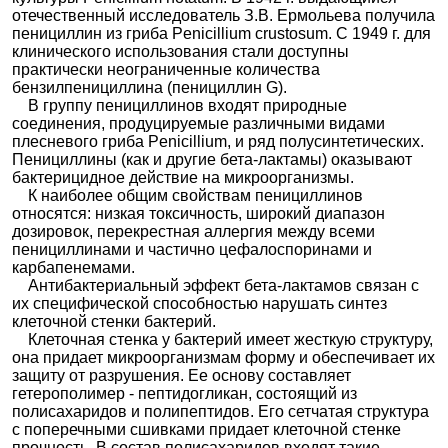
Ампициллина натриевая соль кристаллическая
|
отечественный исследователь З.В. Ермольева получила
пенициллин из гриба Penicillium crustosum. С 1949 г. для
Ампициллина натриевая соль стерильная
|
клинического использования стали доступны
Ампициллина натриевая соль-Виал
|
практически неограниченные количества
Ампициллина тригидрат
|
Ампициллина
бензилпенициллина (пенициллин G).
тригидрат в капсулах
|
Ампициллина тригидрата
В группу пенициллинов входят природные
таблетки
|
Дуактилам
|
Зетсил
|
Комплисан
|
соединения, продуцируемые различными видами
Либакцил
|
Оксамп
|
Оксамп-натрий
|
Оксамсар
|
плесневого гриба Penicillium, и ряд полусинтетических.
Пенодил
|
Пенсилина
|
Пентрексил
|
Пурициллин
Пенициллины (как и другие бета-лактамы) оказывают
|
Рампинам
|
Стандациллин
|
Сулациллин
|
бактерицидное действие на микроорганизмы.
Сульбацин
|
Сульмацефта
|
Сультасин
|
Уназин
К наиболее общим свойствам пенициллинов
относятся: низкая токсичность, широкий диапазон
Бакампици
дозировок, перекрестная аллергия между всеми
ллин
пенициллинами и частично цефалоспоринами и
Бензатина
Бензатин бензилпенициллин стерильный
|
карбапенемами.
бензилпен
Бензатина бензилпенициллин +
Антибактериальный эффект бета-лактамов связан с
ициллин
Бензилпенициллин натрия + Бензилпенициллин
их специфической способностью нарушать синтез
клеточной стенки бактерий.
прокаина
|
Бензатина бензилпенициллин +
Клеточная стенка у бактерий имеет жесткую структуру,
Бензилпенициллин прокаина
|
Бензатина
она придает микроорганизмам форму и обеспечивает их
бензилпенициллин + Бензилпенициллин
защиту от разрушения. Ее основу составляет
прокаина + Бензилпенициллин
|
гетерополимер - пептидогликан, состоящий из
Бензатинбензилпенициллин стерильный
|
полисахаридов и полипептидов. Его сетчатая структура
Бициллин
|
Ретарпен
|
Рузциллин-3
|
с поперечными сшивками придает клеточной стенке
Экстенциллин
прочность. В состав полисахаридов входят такие