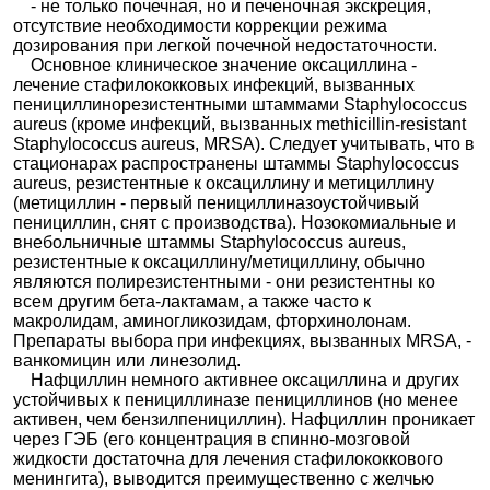
- не только почечная, но и печеночная экскреция,
отсутствие необходимости коррекции режима
дозирования при легкой почечной недостаточности.
Основное клиническое значение оксациллина -
лечение стафилококковых инфекций, вызванных
пенициллинорезистентными штаммами Staphylococcus
aureus (кроме инфекций, вызванных methicillin-resistant
Staphylococcus aureus, MRSA). Следует учитывать, что в
стационарах распространены штаммы Staphylococcus
aureus, резистентные к оксациллину и метициллину
(метициллин - первый пенициллиназоустойчивый
пенициллин, снят с производства). Нозокомиальные и
внебольничные штаммы Staphylococcus aureus,
резистентные к оксациллину/метициллину, обычно
являются полирезистентными - они резистентны ко
всем другим бета-лактамам, а также часто к
макролидам, аминогликозидам, фторхинолонам.
Препараты выбора при инфекциях, вызванных MRSA, -
ванкомицин или линезолид.
Нафциллин немного активнее оксациллина и других
устойчивых к пенициллиназе пенициллинов (но менее
активен, чем бензилпенициллин). Нафциллин проникает
через ГЭБ (его концентрация в спинно-мозговой
жидкости достаточна для лечения стафилококкового
менингита), выводится преимущественно с желчью