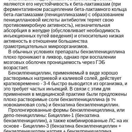
являются его неустойчивость к бета-лактамазам (при
ферментативном расщеплении бета-лактамного кольца
бета-лактамазами (пенициллиназами) с образованием
пенициллановой кислоты антибиотик теряет свою
противомикробную активность), незначительная
абсорбция в желудке (обусловливает необходимость
инъекционных путей введения) и относительно низкая
активность в отношении большинства
грамотрицательных микроорганизмов.
В обычных условиях препараты бензилпенициллина
плохо проникают в ликвор, однако при воспалении
мозговых оболочек проницаемость через ГЭБ
возрастает.
Бензилпенициллин, применяемый в виде хорошо
растворимых натриевой и калиевой солей, действует
кратковременно - 3-4 быстро выводится из организма, и
это требует частых инъекций. В связи с этим для
применения в медицинской практике были предложены
плохо растворимые соли бензилпенициллина (в тч
новокаиновая соль) и бензатина бензилпенициллин.
Пролонгированные формы бензилпенициллина, или
депо-пенициллины: Бициллин-1 (бензатина
бензилпенициллин), а также комбинированные ЛС на их
основе - Бициллин-3 (бензатина бензилпенициллин +
бензилпенициллин натрия + бензилпенициллина