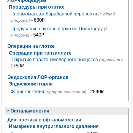
ЛОР-процедуры
Процедуры при отитах
Пневмомассаж барабанной перепонки
(с одной
- 630₽
стороны)
Продувание слуховых труб по Политцеру
(1
- 540₽
сторона)
Операции на глотке
Операции при тонзиллите
Вскрытие паратонзиллярного абсцесса
-
(первичное)
1750₽
Эндоскопия ЛОР-органов
Эндоскопия горла
Фарингоскопия
- 2840₽
(орофарингоскопия)
Офтальмология
Диагностика в офтальмологии
Измерение внутриглазного давления