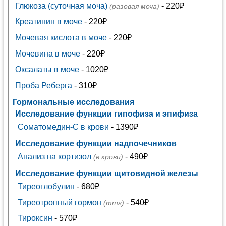
Глюкоза (суточная моча)
- 220₽
(разовая моча)
Креатинин в моче
- 220₽
Мочевая кислота в моче
- 220₽
Мочевина в моче
- 220₽
Оксалаты в моче
- 1020₽
Проба Реберга
- 310₽
Гормональные исследования
Исследование функции гипофиза и эпифиза
Соматомедин-С в крови
- 1390₽
Исследование функции надпочечников
Анализ на кортизол
- 490₽
(в крови)
Исследование функции щитовидной железы
Тиреоглобулин
- 680₽
Тиреотропный гормон
- 540₽
(ттг)
Тироксин
- 570₽