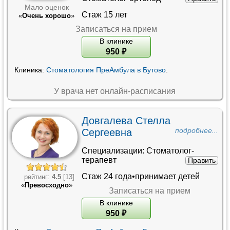
Мало оценок
Стаж 15 лет
«
Очень хорошо
»
Записаться на прием
В клинике
950
₽
Клиника:
Стоматология ПреАмбула в Бутово
.
У врача нет онлайн-расписания
Довгалева Стелла
Сергеевна
подробнее...
Специализации:
Стоматолог-
терапевт
Править
Стаж 24 года•принимает детей
рейтинг:
4.5
[13]
«
Превосходно
»
Записаться на прием
В клинике
950
₽