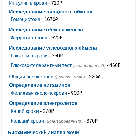
Инсулин в крови
- 710₽
Исследование липидного обмена
Гомоцистеин
- 1670₽
Исследование обмена железа
Ферритин крови
- 620₽
Исследование углеводного обмена
Глюкоза в крови
- 350₽
Глюкозо-толерантный тест
- 460₽
(стандартный)
Общий белок крови
- 220₽
(разовая моча)
Определение витаминов
Фолиевая кислота крови
- 900₽
Определение электролитов
Калий крови
- 270₽
Кальций крови
- 370₽
(ионизированный)
Биохимический анализ мочи