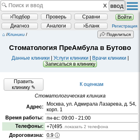
ввод
Подбор
Проверь
Сравни
Войти
Диагноз
Аналоги
Бланк
Регистрация
⌂
/
Клиники
/
Поделиться
Стоматология ПреАмбула в Бутово
Данные клиники
|
Услуги клиники
|
Врачи клиники
|
Записаться в клинику
Править
К оценкам
клинику ✎
Стоматологическая клиника
Москва, ул. Адмирала Лазарева, д. 54,
Адрес:
корп. 1
Время работы:
пн-вс: 09:00 - 21:00
Телефоны:
+7(495
..показать 2 телефона
Дороговизна:
0.9 ⓘ