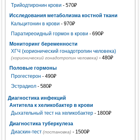
Трийодтиронин крови
- 570₽
Исследования метаболизма костной ткани
Кальцитонин в крови
- 970₽
Паратиреоидный гормон в крови
- 690₽
Мониторинг беременности
ХГЧ (хорионический гонадотропин человека)
- 480₽
(хорионический гонадотропин человека)
Половые гормоны
Прогестерон
- 490₽
Эстрадиол
- 580₽
Диагностика инфекций
Антитела к хеликобактер в крови
Дыхательный тест на хеликобактер
- 1800₽
Диагностика туберкулеза
Диаскин-тест
- 1500₽
(постановка)