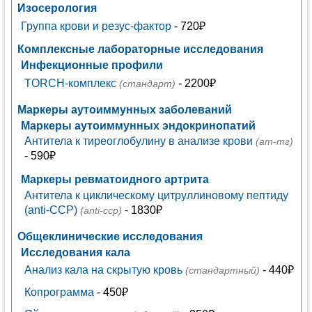
Изосерология
Группа крови и резус-фактор
- 720₽
Комплексные лабораторные исследования
Инфекционные профили
TORCH-комплекс
- 2200₽
(стандарт)
Маркеры аутоиммунных заболеваний
Маркеры аутоиммунных эндокринопатий
Антитела к тиреоглобулину в анализе крови
(ат-тг)
- 590₽
Маркеры ревматоидного артрита
Антитела к циклическому цитруллиновому пептиду
(anti-ССР)
- 1830₽
(anti-сср)
Общеклинические исследования
Исследования кала
Анализ кала на скрытую кровь
- 440₽
(стандартный)
Копрограмма
- 450₽