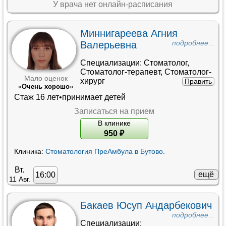
У врача нет онлайн-расписания
Миннигареева Агния
Валерьевна
подробнее...
Специализации:
Стоматолог
,
Стоматолог-терапевт
,
Стоматолог-
Мало оценок
хирург
Править
«
Очень хорошо
»
Стаж 16 лет•принимает детей
Записаться на прием
В клинике
950
₽
Клиника:
Стоматология ПреАмбула в Бутово
.
Вт.
ещё
16:00
11 Авг.
Бакаев Юсуп Андарбекович
подробнее...
Специализации: