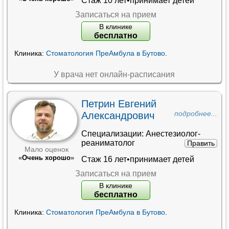
Стаж 10 лет•принимает детей
Записаться на прием
В клинике
бесплатно
Клиника:
Стоматология ПреАмбула в Бутово
.
У врача нет онлайн-расписания
Петрин Евгений
Александрович
подробнее...
Специализации:
Анестезиолог-
реаниматолог
Править
Мало оценок
«
Очень хорошо
»
Стаж 16 лет•принимает детей
Записаться на прием
В клинике
бесплатно
Клиника:
Стоматология ПреАмбула в Бутово
.