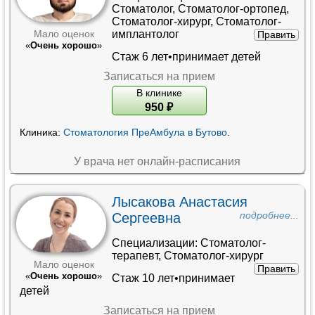
Стоматолог
,
Стоматолог-ортопед
,
Стоматолог-хирург
,
Стоматолог-
имплантолог
Мало оценок
Править
«
Очень хорошо
»
Стаж 6 лет•принимает детей
Записаться на прием
В клинике
950
₽
Клиника:
Стоматология ПреАмбула в Бутово
.
У врача нет онлайн-расписания
Лысакова Анастасия
Сергеевна
подробнее...
Специализации:
Стоматолог-
терапевт
,
Стоматолог-хирург
Мало оценок
Править
«
Очень хорошо
»
Стаж 10 лет•принимает
детей
Записаться на прием