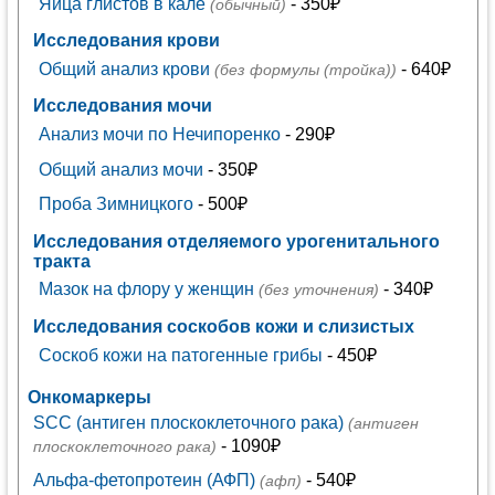
Яйца глистов в кале
- 350₽
(обычный)
Исследования крови
Общий анализ крови
- 640₽
(без формулы (тройка))
Исследования мочи
Анализ мочи по Нечипоренко
- 290₽
Общий анализ мочи
- 350₽
Проба Зимницкого
- 500₽
Исследования отделяемого урогенитального
тракта
Мазок на флору у женщин
- 340₽
(без уточнения)
Исследования соскобов кожи и слизистых
Соскоб кожи на патогенные грибы
- 450₽
Онкомаркеры
SCC (антиген плоскоклеточного рака)
(антиген
- 1090₽
плоскоклеточного рака)
Альфа-фетопротеин (АФП)
- 540₽
(афп)