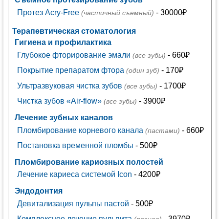
Протез Acry-Free
- 30000₽
(частичный съемный)
Терапевтическая стоматология
Гигиена и профилактика
Глубокое фторирование эмали
- 660₽
(все зубы)
Покрытие препаратом фтора
- 170₽
(один зуб)
Ультразвуковая чистка зубов
- 1700₽
(все зубы)
Чистка зубов «Air-flow»
- 3900₽
(все зубы)
Лечение зубных каналов
Пломбирование корневого канала
- 660₽
(пастами)
Постановка временной пломбы
- 500₽
Пломбирование кариозных полостей
Лечение кариеса системой Icon
- 4200₽
Эндодонтия
Девитализация пульпы пастой
- 500₽
Комплексное лечение пульпита
- 3970₽