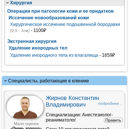
Хирургия
Операции при патологии кожи и ее придатков
Иссечение новообразований кожи
Хирургическое иссечение подошвенной бородавки
- 1100₽
(0,5 - 1см)
Экстренная хирургия
Удаление инородных тел
Удаление инородного тела из влагалища
- 1659₽
Специалисты, работающие в клинике
Жирнов Константин
Владимирович
подробнее...
Специализации:
Анестезиолог-
реаниматолог
Править
Мало оценок
«
Очень хорошо
»