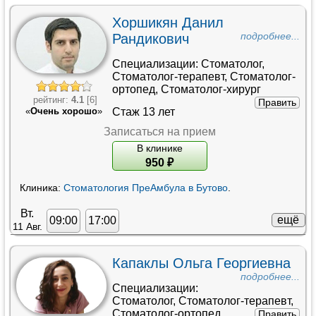
Хоршикян Данил
Рандикович
подробнее...
Специализации:
Стоматолог
,
Стоматолог-терапевт
,
Стоматолог-
ортопед
,
Стоматолог-хирург
рейтинг:
4.1
[6]
Править
Стаж 13 лет
«
Очень хорошо
»
Записаться на прием
В клинике
950
₽
Клиника:
Стоматология ПреАмбула в Бутово
.
Вт.
ещё
09:00
17:00
11 Авг.
Капаклы Ольга Георгиевна
подробнее...
Специализации:
Стоматолог
,
Стоматолог-терапевт
,
Стоматолог-ортопед
Править