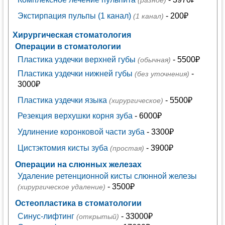
(разное)
Экстирпация пульпы (1 канал)
- 200₽
(1 канал)
Хирургическая стоматология
Операции в стоматологии
Пластика уздечки верхней губы
- 5500₽
(обычная)
Пластика уздечки нижней губы
-
(без уточнения)
3000₽
Пластика уздечки языка
- 5500₽
(хирургическое)
Резекция верхушки корня зуба
- 6000₽
Удлинение коронковой части зуба
- 3300₽
Цистэктомия кисты зуба
- 3900₽
(простая)
Операции на слюнных железах
Удаление ретенционной кисты слюнной железы
- 3500₽
(хирургическое удаление)
Остеопластика в стоматологии
Синус-лифтинг
- 33000₽
(открытый)