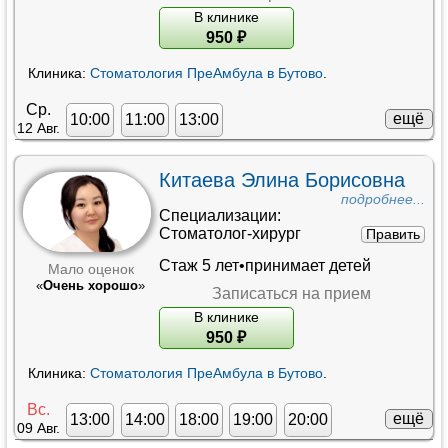
В клинике
950
₽
Клиника:
Стоматология ПреАмбула в Бутово
.
Ср.
ещё
10:00
11:00
13:00
12 Авг.
Китаева Элина Борисовна
подробнее...
Специализации:
Стоматолог-хирург
Править
Стаж 5 лет•принимает детей
Мало оценок
«
Очень хорошо
»
Записаться на прием
В клинике
950
₽
Клиника:
Стоматология ПреАмбула в Бутово
.
Вс.
ещё
13:00
14:00
18:00
19:00
20:00
09 Авг.