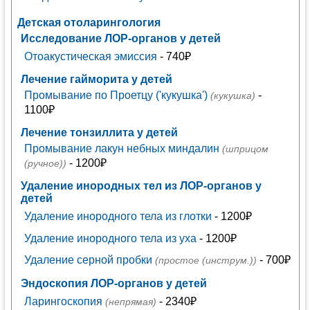
Детская отоларингология
Исследование ЛОР-органов у детей
Отоакустическая эмиссия
- 740₽
Лечение гайморита у детей
Промывание по Проетцу ('кукушка')
-
(кукушка)
1100₽
Лечение тонзиллита у детей
Промывание лакун небных миндалин
(шприцом
- 1200₽
(ручное))
Удаление инородных тел из ЛОР-органов у
детей
Удаление инородного тела из глотки
- 1200₽
Удаление инородного тела из уха
- 1200₽
Удаление серной пробки
- 700₽
(простое (инструм.))
Эндоскопия ЛОР-органов у детей
Ларингоскопия
- 2340₽
(непрямая)