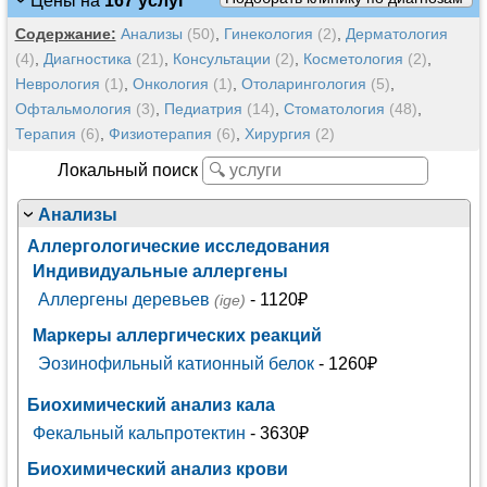
Цены на
167 услуг
Содержание:
Анализы
(50)
,
Гинекология
(2)
,
Дерматология
(4)
,
Диагностика
(21)
,
Консультации
(2)
,
Косметология
(2)
,
Неврология
(1)
,
Онкология
(1)
,
Отоларингология
(5)
,
Офтальмология
(3)
,
Педиатрия
(14)
,
Стоматология
(48)
,
Терапия
(6)
,
Физиотерапия
(6)
,
Хирургия
(2)
Локальный поиск
Анализы
Аллергологические исследования
Индивидуальные аллергены
Аллергены деревьев
- 1120₽
(ige)
Маркеры аллергических реакций
Эозинофильный катионный белок
- 1260₽
Биохимический анализ кала
Фекальный кальпротектин
- 3630₽
Биохимический анализ крови