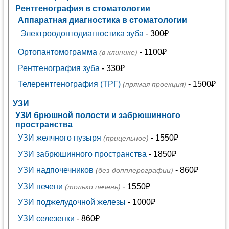
Рентгенография в стоматологии
Аппаратная диагностика в стоматологии
Электроодонтодиагностика зуба
- 300₽
Ортопантомограмма
- 1100₽
(в клинике)
Рентгенография зуба
- 330₽
Телерентгенография (ТРГ)
- 1500₽
(прямая проекция)
УЗИ
УЗИ брюшной полости и забрюшинного
пространства
УЗИ желчного пузыря
- 1550₽
(прицельное)
УЗИ забрюшинного пространства
- 1850₽
УЗИ надпочечников
- 860₽
(без допплерографии)
УЗИ печени
- 1550₽
(только печень)
УЗИ поджелудочной железы
- 1000₽
УЗИ селезенки
- 860₽