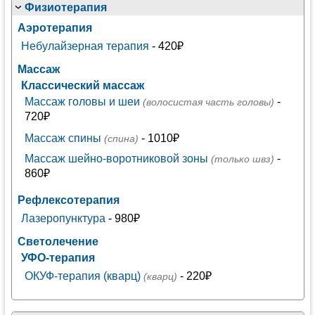
Физиотерапия
Аэротерапия
Небулайзерная терапия
- 420₽
Массаж
Классический массаж
Массаж головы и шеи
-
(волосистая часть головы)
720₽
Массаж спины
- 1010₽
(спина)
Массаж шейно-воротниковой зоны
-
(только швз)
860₽
Рефлексотерапия
Лазеропунктура
- 980₽
Светолечение
УФО-терапия
ОКУФ-терапия (кварц)
- 220₽
(кварц)