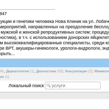
847
ции и генетики человека Нова Клиник на ул. Лобаче
 мероприятий, направленных на преодоление беспло
мужской и женской репродуктивных систем; процеду
стика), в т.ч. с использованием донорских яйцекле
ием высококвалифицированные специалисты, среди 
е ВРТ, акушеры-гинекологи, урологи-андрологи, энд
рыть...
56)
,
Дерматология
(1)
,
Диагностика
(32)
,
Консультации
(2)
,
Маммоло
ия
(1)
Локальный поиск