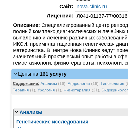
Сайт:
nova-clinic.ru
Лицензия:
Л041-01137-77/00316
Описание:
Специализированный центр репродук
полный комплекс диагностических и лечебных
выявлению и лечению различных заболеваний 
ИКСИ, преимплантационная генетическая диагно
материнства. В центре Нова Клиник ведут пр
значительный практический опыт работы в сфер
гемостазиологи, физиотерапевты, психологи. ск
Цены на
161 услугу
Содержание:
Анализы
(16)
,
Андрология
(16)
,
Гинекология
(
Терапия
(1)
,
Урология
(1)
,
Физиотерапия
(21)
,
Эндокринолог
Анализы
Генетические исследования