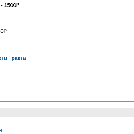
- 1500₽
00₽
го тракта
и