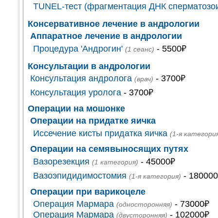
TUNEL-тест (фрагментация ДНК сперматозо
Консервативное лечение в андрологии
Аппаратное лечение в андрологии
Процедура 'Андрогин'
- 5500₽
(1 сеанс)
Консультации в андрологии
Консультация андролога
- 3700₽
(врач)
Консультация уролога
- 3700₽
Операции на мошонке
Операции на придатке яичка
Иссечение кисты придатка яичка
(1-я категори
Операции на семявыносящих путях
Вазорезекция
- 45000₽
(1 категория)
Вазоэпидидимостомия
- 18000
(1-я категория)
Операции при варикоцеле
Операция Мармара
- 73000₽
(односторонняя)
Операция Мармара
- 102000₽
(двусторонняя)