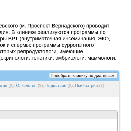
вского (м. Проспект Вернадского) проводит
дия. В клинике реализуются программы по
ры ВРТ (внутриматочная инсеминация, ЭКО,
ток и спермы; программы суррогатного
которых репродуктологи, имеющие
окринологи, генетики, эмбриологи, маммологи,
Подобрать клинику по диагнозам
гия
(2)
,
Онкология
(9)
,
Педиатрия
(2)
,
Психиатрия
(1)
,