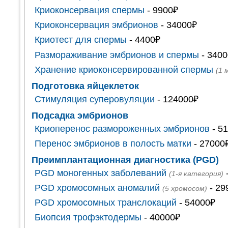
Криоконсервация спермы
- 9900₽
Криоконсервация эмбрионов
- 34000₽
Криотест для спермы
- 4400₽
Размораживание эмбрионов и спермы
- 3400
Хранение криоконсервированной спермы
(1 
Подготовка яйцеклеток
Стимуляция суперовуляции
- 124000₽
Подсадка эмбрионов
Криоперенос размороженных эмбрионов
- 5
Перенос эмбрионов в полость матки
- 27000
Преимплантационная диагностика (PGD)
PGD моногенных заболеваний
(1-я категория)
PGD хромосомных аномалий
- 29
(5 хромосом)
PGD хромосомных транслокаций
- 54000₽
Биопсия трофэктодермы
- 40000₽