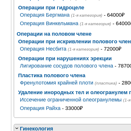
Операции при гидроцеле
Операция Бергмана
- 64000₽
(1-я категория)
Операция Винкельмана
- 64000
(1-я категория)
Операции на половом члене
Операции при искривлении полового чле
Операция Несбита
- 72000₽
(1-я категория)
Операции при нарушениях эрекции
Лигирование сосудов полового члена
- 7870
Пластика полового члена
Френулотомия крайней плоти
- 280
(пластика)
Удаление инородных тел и олеогранулем 
Иссечение ограниченной олеогранулемы
(1-
Операция Райха
- 33000₽
Гинекология