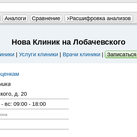
Аналоги
Сравнение
Расшифровка анализов
Нова Клиник на Лобачевского
иники
|
Услуги клиники
|
Врачи клиники
|
Записаться
оценкам
ника
кого, д. 20
 - вс: 09:00 - 18:00
фона