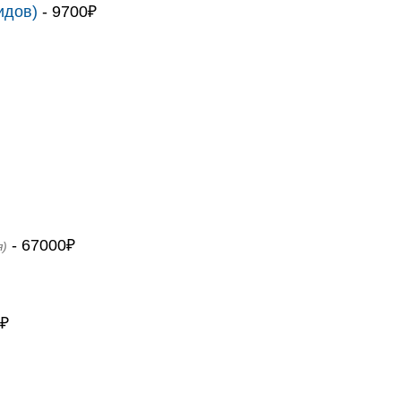
идов)
- 9700₽
- 67000₽
я)
0₽