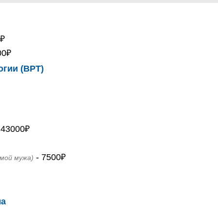
₽
0₽
00₽
гии (ВРТ)
 43000₽
- 7500₽
рмой мужа)
ла