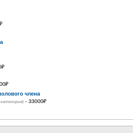
₽
на
0₽
00₽
полового члена
- 33000₽
я категория)