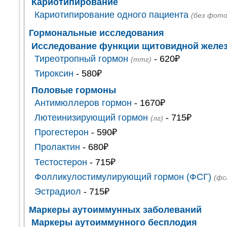
Кариотипирование
Кариотипирование одного пациента
(без фот
Гормональные исследования
Исследование функции щитовидной желе
Тиреотропный гормон
- 620₽
(ттг)
Тироксин
- 580₽
Половые гормоны
Антимюллеров гормон
- 1670₽
Лютеинизирующий гормон
- 715₽
(лг)
Прогестерон
- 590₽
Пролактин
- 680₽
Тестостерон
- 715₽
Фолликулостимулирующий гормон (ФСГ)
(фс
Эстрадиол
- 715₽
Маркеры аутоиммунных заболеваний
Маркеры аутоиммунного бесплодия