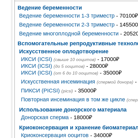
Ведение беременности
Ведение беременности 1-3 триместр
- 70100
Ведение беременности 2-3 триместр
- 14550
Ведение многоплодной беременности
- 2052
Вспомогательные репродуктивные техноло
Искусственное оплодотворение
ИКСИ (ICSI)
- 17000₽
(свыше 10 ооцитов)
ИКСИ (ICSI)
- 28000₽
(до 5 ооцитов)
ИКСИ (ICSI)
- 35000₽
(от 6 до 10 ооцитов)
Искусственная инсеминация
-
(спермой донора)
ПИКСИ (PICSI)
- 35000₽
(picsi)
Повторная инсеминация в том же цикле
(спе
Использование донорского материала
Донорская сперма
- 18000₽
Криоконсервация и хранение биоматериа
Криоконсервация ооцитов
- 34000₽