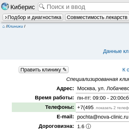
Киберис
Подбор и диагностика
Совместимость лекарств
⌂
/
Клиники
/
Данные кл
Править клинику ✎
К 
Специализированная кли
Адрес:
Москва, ул. Лобачевс
Время работы:
пн-пт: 09:00 - 20:00сб
Телефоны:
+7(495
..показать 2 теле
E-mail:
pochta@nova-clinic.ru
Дороговизна:
1.6 ⓘ