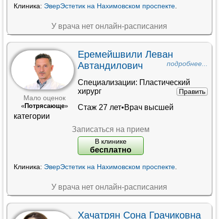
Клиника:
ЭверЭстетик на Нахимовском проспекте
.
У врача нет онлайн-расписания
Еремейшвили Леван
Автандилович
подробнее...
Специализации:
Пластический
хирург
Править
Мало оценок
«
Потрясающе
»
Стаж 27 лет•
Врач высшей
категории
Записаться на прием
В клинике
бесплатно
Клиника:
ЭверЭстетик на Нахимовском проспекте
.
У врача нет онлайн-расписания
Хачатрян Сона Грачиковна