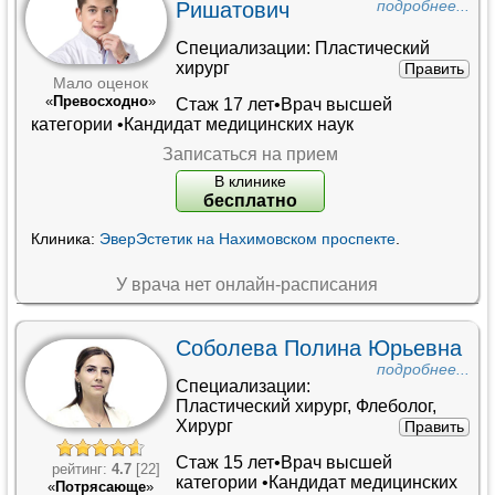
Ришатович
подробнее...
Специализации:
Пластический
хирург
Править
Мало оценок
«
Превосходно
»
Стаж 17 лет•
Врач высшей
категории
•
Кандидат медицинских наук
Записаться на прием
В клинике
бесплатно
Клиника:
ЭверЭстетик на Нахимовском проспекте
.
У врача нет онлайн-расписания
Соболева Полина Юрьевна
подробнее...
Специализации:
Пластический хирург
,
Флеболог
,
Хирург
Править
Стаж 15 лет•
Врач высшей
рейтинг:
4.7
[22]
категории
•
Кандидат медицинских
«
Потрясающе
»