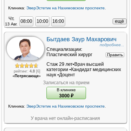
Клиника:
ЭверЭстетик на Нахимовском проспекте
.
Чт.
ещё
08:00
10:00
16:00
13 Авг.
Бытдаев Заур Махарович
подробнее...
Специализации:
Пластический хирург
Править
Стаж 29 лет•
Врач высшей
категории
•
Кандидат медицинских
рейтинг:
4.8
[6]
наук
•
Доцент
«
Потрясающе
»
Записаться на прием
В клинике
3000
₽
Клиника:
ЭверЭстетик на Нахимовском проспекте
.
У врача нет онлайн-расписания