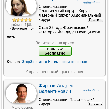
подробнее...
Специализации:
Пластический хирург
,
Хирург
,
Лазерный хирург
,
Абдоминальный
хирург
Править
рейтинг:
5
[86]
Стаж 22 года•
Врач высшей
«
Великолепно
»
категории
•
Кандидат медицинских
наук
Записаться на прием
В клинике
бесплатно
Клиника:
ЭверЭстетик на Нахимовском проспекте
.
У врача нет онлайн-расписания
Фирсов Андрей
Валентинович
подробнее...
Специализации:
Пластический
хирург
Править
Мало оценок