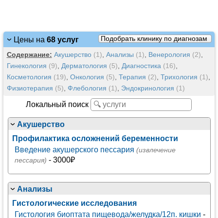
Подобрать клинику по диагнозам
Цены на
68 услуг
Содержание:
Акушерство
(1)
,
Анализы
(1)
,
Венерология
(2)
,
Гинекология
(9)
,
Дерматология
(5)
,
Диагностика
(16)
,
Косметология
(19)
,
Онкология
(5)
,
Терапия
(2)
,
Трихология
(1)
,
Физиотерапия
(5)
,
Флебология
(1)
,
Эндокринология
(1)
Локальный поиск
Акушерство
Профилактика осложнений беременности
Введение акушерского пессария
(извлечение
- 3000₽
пессария)
Анализы
Гистологические исследования
Гистология биоптата пищевода/желудка/12п. кишки
-