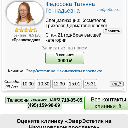
Федорова Татьяна
Геннадьевна
подробнее...
Специализации:
Косметолог
,
Трихолог
,
Дерматовенеролог
Править
Стаж 21 год•
Врач высшей
рейтинг:
4.5
[26]
категории
«
Превосходно
»
Записаться на прием
В клинике
3000
₽
Клиника:
ЭверЭстетик на Нахимовском проспекте
.
Сегодня
ещё
10:00
10:30
12:30
15:01
15:31
09 Авг.
Все контакты
Телефоны клиники:
(495) 718-05-05,
(495) 159-98-09
клиники ⇮
Оцените клинику «ЭверЭстетик на
Нахимовском проспекте»