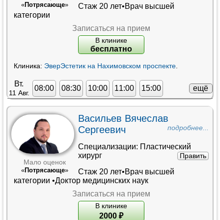
«
Потрясающе
»
Стаж 20 лет•
Врач высшей
категории
Записаться на прием
В клинике
бесплатно
Клиника:
ЭверЭстетик на Нахимовском проспекте
.
Вт.
ещё
08:00
08:30
10:00
11:00
15:00
11 Авг.
Васильев Вячеслав
Сергеевич
подробнее...
Специализации:
Пластический
хирург
Править
Мало оценок
«
Потрясающе
»
Стаж 20 лет•
Врач высшей
категории
•
Доктор медицинских наук
Записаться на прием
В клинике
2000
₽