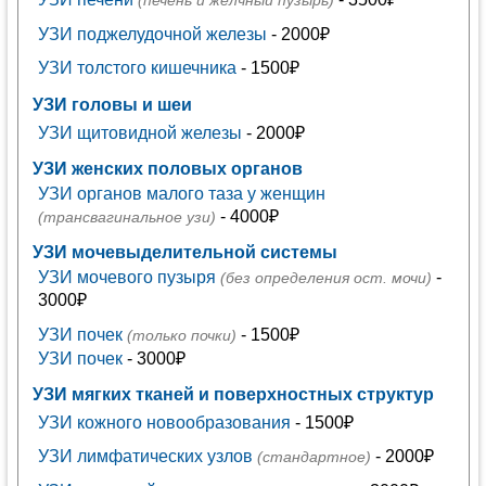
(печень и желчный пузырь)
УЗИ поджелудочной железы
- 2000₽
УЗИ толстого кишечника
- 1500₽
УЗИ головы и шеи
УЗИ щитовидной железы
- 2000₽
УЗИ женских половых органов
УЗИ органов малого таза у женщин
- 4000₽
(трансвагинальное узи)
УЗИ мочевыделительной системы
УЗИ мочевого пузыря
-
(без определения ост. мочи)
3000₽
УЗИ почек
- 1500₽
(только почки)
УЗИ почек
- 3000₽
УЗИ мягких тканей и поверхностных структур
УЗИ кожного новообразования
- 1500₽
УЗИ лимфатических узлов
- 2000₽
(стандартное)