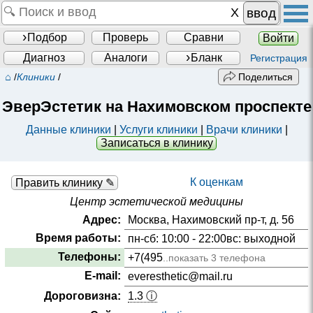
ввод
Подбор
Проверь
Сравни
Войти
Диагноз
Аналоги
Бланк
Регистрация
⌂
/
Клиники
/
Поделиться
ЭверЭстетик на Нахимовском проспекте
Данные клиники
|
Услуги клиники
|
Врачи клиники
|
Записаться в клинику
К оценкам
Править клинику ✎
Центр эстетической медицины
Адрес:
Москва, Нахимовский пр-т, д. 56
Время работы:
пн-сб: 10:00 - 22:00вс: выходной
Телефоны:
+7(495
..показать 3 телефона
E-mail:
everesthetic@mail.ru
Дороговизна:
1.3 ⓘ