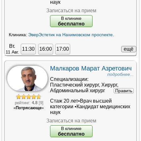
наук
Записаться на прием
В клинике
бесплатно
Клиника:
ЭверЭстетик на Нахимовском проспекте
.
Вт.
ещё
11:30
16:00
17:00
11 Авг.
Малкаров Марат Азретович
подробнее...
Специализации:
Пластический хирург
,
Хирург
,
Абдоминальный хирург
Править
Стаж 20 лет•
Врач высшей
рейтинг:
4.8
[9]
категории
•
Кандидат медицинских
«
Потрясающе
»
наук
Записаться на прием
В клинике
бесплатно