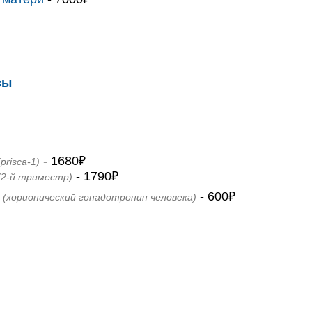
зы
- 1680₽
(prisca-1)
- 1790₽
(2-й триместр)
- 600₽
(хорионический гонадотропин человека)