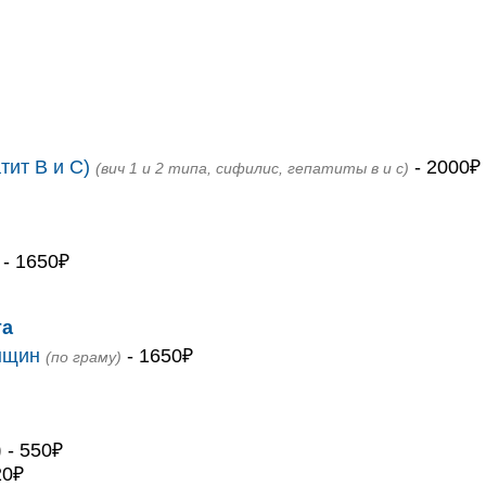
я
тит В и С)
- 2000₽
(вич 1 и 2 типа, сифилис, гепатиты в и с)
- 1650₽
та
нщин
- 1650₽
(по граму)
- 550₽
)
20₽