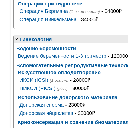
Операции при гидроцеле
Операция Бергмана
- 34000₽
(1-я категория)
Операция Винкельмана
- 34000₽
Гинекология
Ведение беременности
Ведение беременности 1-3 триместр
- 12000
Вспомогательные репродуктивные техноло
Искусственное оплодотворение
ИКСИ (ICSI)
- 28000₽
(1 ооцит)
ПИКСИ (PICSI)
- 30000₽
(picsi)
Использование донорского материала
Донорская сперма
- 23000₽
Донорская яйцеклетка
- 28000₽
Криоконсервация и хранение биоматериа