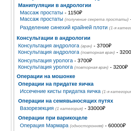
Манипуляции в андрологии
Массаж простаты
- 1150₽
Массаж простаты
(получение секрета простаты)
Разделение синехий крайней плоти
(1-я катег
Консультации в андрологии
Консультация андролога
- 3700₽
(врач)
Консультация андролога
- 320
(повторная врач)
Консультация уролога
- 3700₽
Консультация уролога
- 3200₽
(повторная врач)
Операции на мошонке
Операции на придатке яичка
Иссечение кисты придатка яичка
(1-я категори
Операции на семявыносящих путях
Вазорезекция
- 33000₽
(1 категория)
Операции при варикоцеле
Операция Мармара
- 60000₽
(односторонняя)