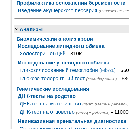
Профилактика осложнений беременности
Введение акушерского пессария
(извлечение пе
Анализы
Биохимический анализ крови
Исследование липидного обмена
Холестерин общий
- 310₽
Исследование углеводного обмена
Гликозилированный гемоглобин (HbA1)
- 56
Глюкозо-толерантный тест
- 68
(стандартный)
Генетические исследования
ДНК-тесты на родство
ДНК-тест на материнство
(дуэт (мать и ребенок)
ДНК-тест на отцовство
- 11000
(отец + ребенок)
Неинвазивная пренатальная диагностика
Определение резус-фактора плода по крови