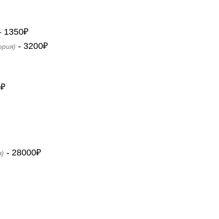
- 1350₽
- 3200₽
ория)
0₽
- 28000₽
я)