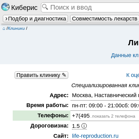
Киберис
Подбор и диагностика
Совместимость лекарств
⌂
/
Клиники
/
Ли
Данные кл
Править клинику ✎
К оц
Специализированная кли
Адрес:
Москва, Наставнический пе
Время работы:
пн-пт: 09:00 - 21:00сб: 09:
Телефоны:
+7(495
..показать 2 телефона
Дороговизна:
1.5 ⓘ
Сайт:
life-reproduction.ru