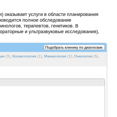
) оказывает услуги в области планирования
проводится полное обследование
инологов, терапевтов, генетиков. В
ораторные и ультразвуковые исследования),
Подобрать клинику по диагнозам
ции
(3)
,
Косметология
(1)
,
Маммология
(2)
,
Онкология
(5)
,