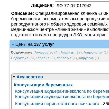
Лицензия:
ЛО-77-01-017042
Описание:
Специализированная клиника «Лини
беременности, вспомогательных репродуктивн
репродуктивного и общего здоровья семейных п
медицинском центре «Линия жизни» выполняют
подготовка и сама процедура ЭКО, мониторинг 
Цены на
137 услуг
Содержание:
Акушерство
(4)
,
Анализы
(27)
,
Андрология
(14
Педиатрия
(3)
,
Терапия
(2)
,
Урология
(1)
,
Хирургия
(1)
Акушерство
Консультации беременных
Консультация акушера-гинеколога по береме
Консультация акушера-гинеколога по береме
Консультация перинатального психолога
- 35