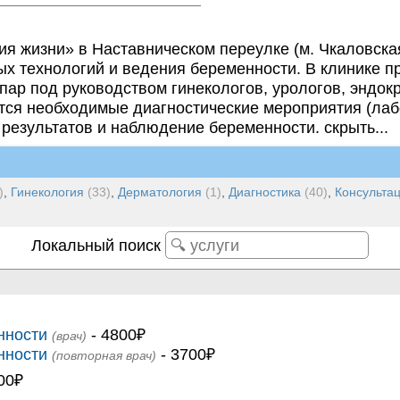
я жизни» в Наставническом переулке (м. Чкаловская
ых технологий и ведения беременности. В клинике 
ар под руководством гинекологов, урологов, эндокр
ся необходимые диагностические мероприятия (лаб
результатов и наблюдение беременности. скрыть...
)
,
Гинекология
(33)
,
Дерматология
(1)
,
Диагностика
(40)
,
Консульта
Локальный поиск
нности
- 4800₽
(врач)
нности
- 3700₽
(повторная врач)
00₽