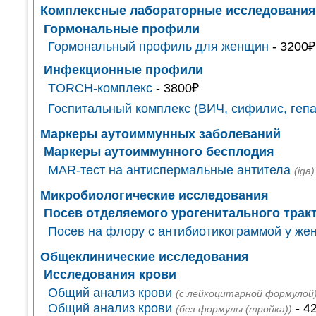
Комплексные лабораторные исследовани
Гормональные профили
Гормональный профиль для женщин
- 3200₽
Инфекционные профили
TORCH-комплекс
- 3800₽
Госпитальный комплекс (ВИЧ, сифилис, гепа
Маркеры аутоиммунных заболеваний
Маркеры аутоиммунного бесплодия
MAR-тест на антиспермальные антитела
(iga)
Микробиологические исследования
Посев отделяемого урогенитального трак
Посев на флору с антибиотикограммой у же
Общеклинические исследования
Исследования крови
Общий анализ крови
(с лейкоцитарной формулой
Общий анализ крови
- 4
(без формулы (тройка))