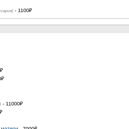
- 1100₽
ссария)
0₽
0₽
- 11000₽
)
₽
 матери
- 7000₽