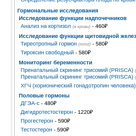
Гормональные исследования
Исследование функции надпочечников
Анализ на кортизол
- 460₽
(в крови)
Исследование функции щитовидной желе
Тиреотропный гормон
- 580₽
(ттг)
Тироксин свободный
- 580₽
Мониторинг беременности
Пренатальный скрининг трисомий (PRISCA)
Пренатальный скрининг трисомий (PRISCA)
ХГЧ (хорионический гонадотропин человека)
Половые гормоны
ДГЭА-с
- 480₽
Дигидротестостерон
- 1220₽
Прогестерон
- 590₽
Тестостерон
- 590₽