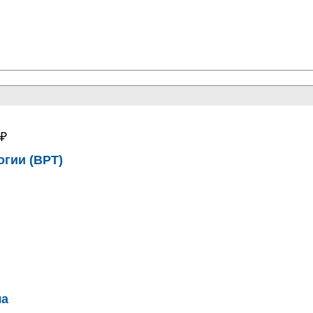
0₽
гии (ВРТ)
ла