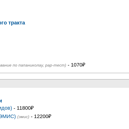
го тракта
- 1070₽
вание по папаниколау, рар-тест)
и
идов)
- 11800₽
(ЭМИС)
- 12200₽
(эмис)