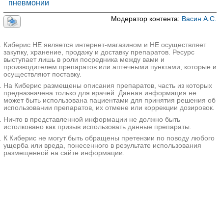
Секрет
пневмонии
Доксицикли
олитик
н
и и
Модератор контента:
Васин А.С.
стимул
Душицы
яторы
обыкновенн
моторн
ой трава
ой
функц
Киберис НЕ является интернет-магазином и НЕ осуществляет
ии
Мать-и-
закупку, хранение, продажу и доставку препаратов. Ресурс
дыхат
мачехи
выступает лишь в роли посредника между вами и
ельны
листья
х путей
производителем препаратов или аптечными пунктами, которые и
осуществляют поставку.
Секрет
Алтея
олитик
лекарствен
На Киберис размещены описания препаратов, часть из которых
и и
ного корней
предназначена только для врачей. Данная информация не
стимул
экстракт +
яторы
Аммония
может быть использована пациентами для принятия решения об
моторн
хлорид +
использовании препаратов, их отмене или коррекции дозировок.
ой
Аниса
функц
обыкновенн
Ничто в представленной информации не должно быть
ии
ого семян
истолковано как призыв использовать данные препараты.
дыхат
масло +
ельны
Натрия
К Киберис не могут быть обращены претензии по поводу любого
х путей
бензоат +
ущерба или вреда, понесенного в результате использования
в
Натрия
размещенной на сайте информации.
комбин
гидрокарбо
ациях
нат +
Солодки
корней
экстракт
Алтея
лекарствен
ного корни
+ Аниса
обыкновенн
ого плоды +