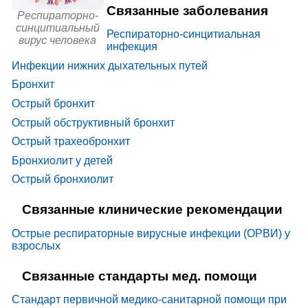
НПВС -
Связанные заболевания
Респираторно-
Произв
одные
синцитиальный
Ацетилсал
салици
Респираторно-синцитиальная
ициловая
вирус человека
ловой
кислота +
инфекция
кислот
Глицин
ы в
Инфекции нижних дыхательных путей
комбин
ациях
Бронхит
Общет
Аралии
онизир
маньчжурск
Острый бронхит
ующие
ой корни
средст
Оксиэтила
ва и
Острый обструктивный бронхит
ммония
адапто
Трекресил
|
Трекрезолид
|
Тривисан-СЗ
метилфено
гены
Острый трахеобронхит
ксиацетат
Офтал
Тетрацикли
Бронхиолит у детей
ьмолог
н
ически
Острый бронхиолит
е
Ципрофлок
средст
сацин
ва
Связанные клинические рекомендации
Пеници
Пилактам
|
Пиперациллин натрия+тазобактам
ллины
натрия
|
Пиперациллин-Тазобактам ЭЛЬФА
|
Пиперацил
в
Пиперациллин+Тазобактам
|
лин +
Острые респираторные вирусные инфекции (ОРВИ) у
комбин
Пиперациллин+Тазобактам-Алкем
|
Тазобактам
ациях
Пиперациллин+Тазобактам Каби
|
Сантаз
|
взрослых
Тациллин Дж
|
Тазоцин
Произв
одные
Связанные стандарты мед. помощи
Метронидаз
нитрои
ол
мидазо
ла
Стандарт первичной медико-санитарной помощи при