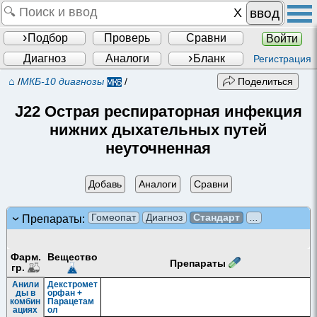
ввод
Подбор
Проверь
Сравни
Войти
Диагноз
Аналоги
Бланк
Регистрация
⌂
/
МКБ-10 диагнозы
/
Поделиться
J22 Острая респираторная инфекция
нижних дыхательных путей
неуточненная
Добавь
Аналоги
Сравни
Гомеопат
Диагноз
Стандарт
...
Препараты:
Фарм.
Вещество
Препараты
гр.
Анили
Декстромет
ды в
орфан +
комбин
Парацетам
ациях
ол