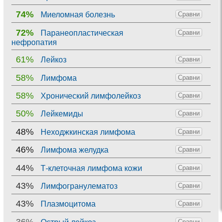
74%
Миеломная болезнь
Сравни
72%
Паранеопластическая
Сравни
нефропатия
61%
Лейкоз
Сравни
58%
Лимфома
Сравни
58%
Хронический лимфолейкоз
Сравни
50%
Лейкемиды
Сравни
48%
Неходжкинская лимфома
Сравни
46%
Лимфома желудка
Сравни
44%
Т-клеточная лимфома кожи
Сравни
43%
Лимфогранулематоз
Сравни
43%
Плазмоцитома
Сравни
36%
Сравни