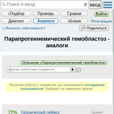
ввод
Подбор
Проверь
Сравни
Войти
Диагноз
Аналоги
Бланк
Регистрация
⌂
/
Аналоги заболеваний
/
Поделиться
Парапротеинемический гемобластоз
-
аналоги
Описание «Парапротеинемический гемобластоз»
ⓘ
✚
Начиная работу с сервисом, вы принимаете
соглашение
пользователя
. Киберис не заменяет врача!
77%
Хронический лейкоз
Сравни