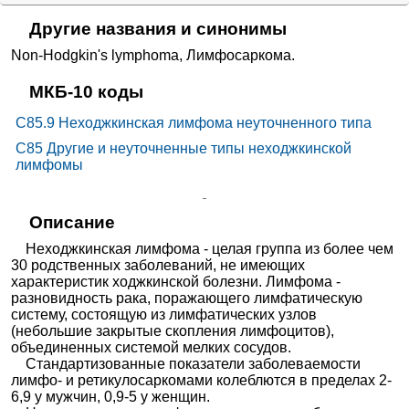
Машиностроителей 16
+7(351
..показать
Челябинск, ул.
оопухо
Руфокромо
Запись
левые
Машиностроителей, д. 16
мицин
Другие названия и синонимы
антиби
отики
3045₽
от
Кемма на Российской
Non-Hodgkin's lymphoma
,
Лимфосаркома
.
+7(351
..показать
Челябинск, ул. Российская, д. 67
Запись
МКБ-10 коды
3230₽
от
Клиника Медпрактика на
+7(383
..показать
C85.9
Неходжкинская лимфома неуточненного типа
Красина
Новосибирск, ул. Красина, д. 68
Запись
C85
Другие и неуточненные типы неходжкинской
Клиника Здоровье Нации
3230₽
от
лимфомы
на Красноармейской
+7(863
..показать
Ростов-на-Дону, ул.
Запись
Красноармейская, д. 298/81
Центр медицинской
3300₽
Описание
от
профилактики на
+7(343
..показать
Екатеринбург, ул. Сурикова, д.
Запись
Неходжкинская лимфома - целая группа из более чем
Сурикова
53А
30 родственных заболеваний, не имеющих
Ещё 3293 клиники
характеристик ходжкинской болезни. Лимфома -
разновидность рака, поражающего лимфатическую
систему, состоящую из лимфатических узлов
(небольшие закрытые скопления лимфоцитов),
объединенных системой мелких сосудов.
Стандартизованные показатели заболеваемости
лимфо- и ретикулосаркомами колеблются в пределах 2-
6,9 у мужчин, 0,9-5 у женщин.