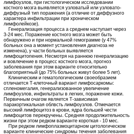
лимфоузлов, при гистологическом исследовании
костного мозга выявляется узловатый или узловато-
диффузный тип поражения (а отличие от диффузного
характера инфильтрации при хроническом
лимфолейкозе).
Генерализация процесса а среднем наступает через
3-24 мес. Поражение костного мозга может быть
обнаружено и при нормальной гемограмме (у 47%
больных она а момент установления диагноза не
изменена), у части больных выявляется
лимфоцитопения. Несмотря на раннюю генерализацию
и вовлечение в процесс костного мозга, прогноз
заболевания при этом варианте относительно
благоприятный (до 75% больных живут более 5 лет).
Клиническим и гематологическим своеобразием
отличается Т-клеточный вариант лимфосаркомы:
спленомегалия, генерализованное увеличение
лимфоузлов, инфильтраты в легких, поражение кожи.
Первичным очагом является Т-зависимая
паракортикальная облвсть лимфоузлов. Отмечается
высокий лимфоцитоз в крови, ядра большей чести
лимфоцитов перекручены. Средняя продолжительность
жизни при этом редком варианте короткая - 10 мес.
При редком лимфоплазмоцитарном цитологическом
варианте клинические синдромы течения заболевания