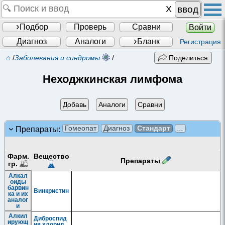
ввод
Подбор
Проверь
Сравни
Войти
Диагноз
Аналоги
Бланк
Регистрация
⌂
/
Заболевания и синдромы
/
Поделиться
Неходжкинская лимфома
Добавь
Аналоги
Сравни
Гомеопат
Диагноз
Стандарт
...
Препараты:
Фарм.
Вещество
Препараты
гр.
Алкал
оиды
барвин
Винкристин
ка и их
аналог
и
Алкил
Диброспид
ирующ
ия хлорид