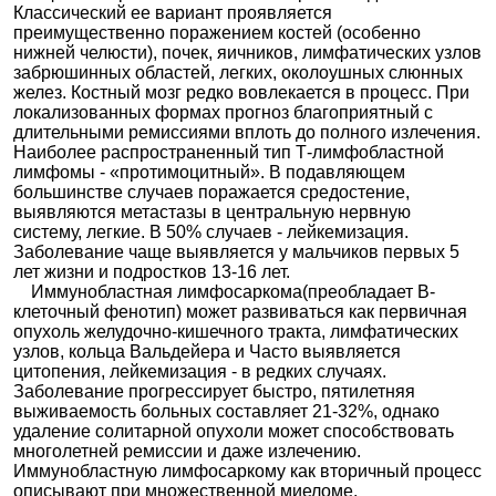
Классический ее вариант проявляется
преимущественно поражением костей (особенно
нижней челюсти), почек, яичников, лимфатических узлов
забрюшинных областей, легких, околоушных слюнных
желез. Костный мозг редко вовлекается в процесс. При
локализованных формах прогноз благоприятный с
длительными ремиссиями вплоть до полного излечения.
Наиболее распространенный тип Т-лимфобластной
лимфомы - «протимоцитный». В подавляющем
большинстве случаев поражается средостение,
выявляются метастазы в центральную нервную
систему, легкие. В 50% случаев - лейкемизация.
Заболевание чаще выявляется у мальчиков первых 5
лет жизни и подростков 13-16 лет.
Иммунобластная лимфосаркома(преобладает В-
клеточный фенотип) может развиваться как первичная
опухоль желудочно-кишечного тракта, лимфатических
узлов, кольца Вальдейера и Часто выявляется
цитопения, лейкемизация - в редких случаях.
Заболевание прогрессирует быстро, пятилетняя
выживаемость больных составляет 21-32%, однако
удаление солитарной опухоли может способствовать
многолетней ремиссии и даже излечению.
Иммунобластную лимфосаркому как вторичный процесс
описывают при множественной миеломе,