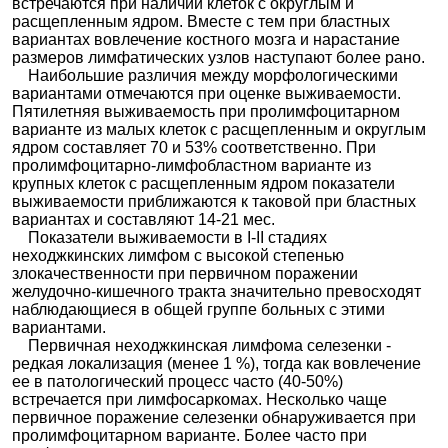
встречаются при наличии клеток с округлым и
расщепленным ядром. Вместе с тем при бластных
вариантах вовлечение костного мозга и нарастание
размеров лимфатических узлов наступают более рано.
Наибольшие различия между морфологическими
вариантами отмечаются при оценке выживаемости.
Пятилетняя выживаемость при пролимфоцитарном
варианте из малых клеток с расщепленным и округлым
ядром составляет 70 и 53% соответственно. При
пролимфоцитарно-лимфобластном варианте из
крупных клеток с расщепленным ядром показатели
выживаемости приближаются к таковой при бластных
вариантах и составляют 14-21 мес.
Показатели выживаемости в I-II стадиях
неходжкинских лимфом с высокой степенью
злокачественности при первичном поражении
желудочно-кишечного тракта значительно превосходят
наблюдающиеся в общей группе больных с этими
вариантами.
Первичная неходжкинская лимфома селезенки -
редкая локализация (менее 1 %), тогда как вовлечение
ее в патологический процесс часто (40-50%)
встречается при лимфосаркомах. Несколько чаще
первичное поражение селезенки обнаруживается при
пролимфоцитарном варианте. Более часто при