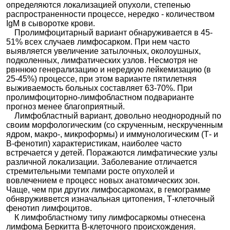
определяются локализацией опухоли, степенью
распространенности процессе, нередко - количеством
IgM в сыворотке крови.
Пролимфоцитарный вариант обнаруживается в 45-
51% всех случаев лимфосарком. При нем часто
выявляется увеличение затылочных, околоушных,
подколенных, лимфатических узлов. Несмотря не
рвннюю генерализацию и нередкую лейкемизацию (в
25-45%) процессе, при этом варианте пятилетняя
выживаемость больных составляет 63-70%. При
пролимфоциторно-лимфобластном подварианте
прогноз менее благоприятный.
Лимфобластный вариант, довольно неоднородный по
своим морфологическим (со скрученным, нескрученным
ядром, макро-, микроформы) и иммунологическим (Т- и
В-фенотип) характеристикам, наиболее часто
встречается у детей. Поражаются лимфатические узлы
различной локализации. Заболевание отличается
стремительными темпами росте опухолей и
вовлечением е процесс новых анатомических зон.
Чаще, чем при других лимфосаркомах, в гемограмме
обнвруживвется изначальная цитопения, Т-клеточный
фенотип лимфоцитов.
К лимфобластному типу лимфосаркомы отнесена
лимфома Беркитта В-клеточного происхождения.