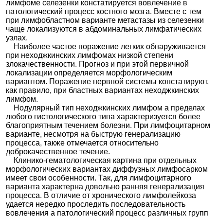
лимфоме селезенки констатируется вовлечение в
патологический процесс костного мозга. Вместе с тем
при лимфобластном варианте метастазы из селезенки
чаще локализуются в абдоминальных лимфатических
узлах.
Наиболее частое поражение легких обнаруживается
при неходжкинских лимфомах низкой степени
злокачественности. Прогноз и при этой первичной
локализации определяется морфологическим
вариантом. Поражение нервной системы констатируют,
как правило, при бластных вариантах неходжкинских
лимфом.
Нодулярный тип неходжкинских лимфом а пределах
любого гистологического типа характеризуется более
благоприятным течением болезни. При лимфоцитарном
варианте, несмотря на быструю генерализацию
процесса, также отмечается относительно
доброкачественное течение.
Клинико-гематологическая картина при отдельных
морфологических вариантах диффузных лимфосарком
имеет свои особенности. Так, для лимфоцитарного
варианта характерна довольно ранняя генерализация
процесса. В отличие от хронического лимфолейкоза
удается нередко проследить последовательность
вовлечения а патологический процесс различных групп