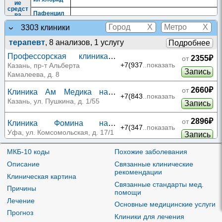
ие
средст
Пафенцил
ва
Аналог
Ифосфами
X
X
3303 клиники
Ифосфамид
|
Вескомид
|
Холоксан
и
д
азотис
терапевт
, 8 анализов, 1 услугу
Подробнее
Циклофос
того
фамид
иприта
Профессорская клиника
2355₽
от
Аналог
на проспекте Альберта
и
+7(937
..показать
Казань, пр-т Альберта
Цитарабин
пирими
Запись
Камалеева
Камалеева, д. 8
дина
Антрац
Доксорубиц
2660₽
от
Клиника Ам Медика на
иклин
ин
+7(843
..показать
ы и
Пушкина
Казань, ул. Пушкина, д. 1/55
Митоксантр
Запись
родств
Онкотрон
он
енные
соедин
Эпирубицин
|
Эпирубицин-Эбеве
|
Эпирубицин-
2896₽
от
Клиника Фомина на
ения
Келун-Казфарм
|
Эпирубицин-РОНЦ
|
Эпирубицин
+7(347
..показать
Эпирубицин-Рус
|
Фарморубицин
Комсомольской
Уфа, ул. Комсомольская, д. 17/1
Запись
быстрорастворимый
|
Веро-Эпирубицин
Другие
против
МКБ-10 коды
Похожие заболевания
2896₽
от
Клиника Фомина на
оопухо
Проксифеи
+7(347
..показать
левые
н
Кирова
Описание
Связанные клинические
Уфа, ул. Кирова, д. 52
Запись
средст
рекомендации
ва
Клиническая картина
Резонанс-Мед на
2985₽
Связанные стандарты мед.
от
Произв
Причины
Машиностроителей 10Б
одные
+7(351
..показать
Челябинск, ул.
помощи
нитроз
Нимустин
Запись
Машиностроителей, д. 10Б
Лечение
омочев
Основные медицинские услуги
ины
Прогноз
Резонанс-Мед на
3000₽
от
Клиники для лечения
Против