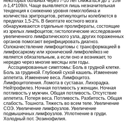
некоторых больных через 7-10 лет снижаться до 1*109/
л-1,4*109/л. Чаще выявляется лишь незначительная
тенденция к снижению уровня гемоглобина и
количества эритроцитов, ретикулоциты колеблются в
пределах 1,5-2%. В биоптате костного мозга
обнаруживаются отдельные пролифераты, состоящие
из зрелых лимфоцитов; гистологические исследования
увеличенного лимфатического узла, других пораженных
органов помогают верифицировать диагноз.
Озлокачествление лимфоцитомы с трансформацией в
лимфосаркому или хронический лимфолейкоз не
является обязательным, а если оно и возникает, то
нередко через многие месяцы или годы.
Ассоциированные симптомы: Боль в грудной клетке.
Боль за грудиной. Глубокий сухой кашель. Изменение
аппетита. Изменение веса. Лимфоцитоз.
Лимфоцитопения. Ломота в суставах. Лихорадка.
Нейтрофилез. Ночная потливость у женщин. Ночная
потливость у мужчин. Общая потливость. Отсутствие
аппетита. Потеря веса. Потливость. Разбитость. Общая
слабость. Тошнота. Тяжесть во всем теле. Увеличение
СОЭ. Увеличение лимфоузлов. Увеличение
подмышечных лимфоузлов. Уплотнение в груди.
Холодный пот. Эозинофилия.