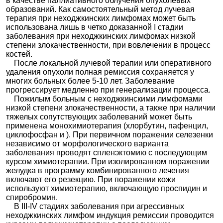
в качестве паллиативного облучения опухолевых
образований. Как самостоятельный метод лучевая
терапия при неходжкинских лимфомах может быть
использована лишь в четко доказанной I стадии
заболевания при неходжкинских лимфомах низкой
степени злокачественности, при вовлечении в процесс
костей.
После локальной лучевой терапии или оперативного
удаления опухоли полная ремиссия сохраняется у
многих больных более 5-10 лет. Заболевание
прогрессирует медленно при генерализации процесса.
Пожилым больным с неходжкинскими лимфомами
низкой степени злокачественности, а также при наличии
тяжелых сопутствующих заболеваний может быть
применена монохимиотерапия (хлорбутин, пафенцил,
циклофосфан и ). При первичном поражении селезенки
независимо от морфологического варианта
заболевания проводят спленэктомию с последующим
курсом химиотерапии. При изолированном поражении
желудка в программу комбинированного лечения
включают его резекцию. При поражении кожи
используют химиотерапию, включающую проспидин и
спиробромин.
В III-IV стадиях заболевания при агрессивных
неходжкинских лимфом индукция ремиссии проводится