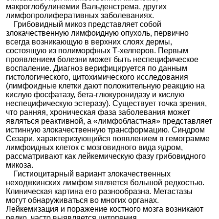
макроглобулинемии Вальденстрема, других
лимфопролиферативных заболеваниях.
Грибовидный микоз представляет собой
злокачественную лимфоидную опухоль, первично
всегда возникающую в верхних слоях дермы,
состоящую из полиморфных Т-хелперов. Первым
проявлением болезни может быть неспецифическое
воспаление. Диагноз верифицируется по данным
гистологического, цитохимического исследования
(лимфоидные клетки дают положительную реакцию на
кислую фосфатазу, бета-глюкуронидазу и кислую
неспецифическую эстеразу). Существует точка зрения,
что ранняя, хроническая фаза заболевания может
являться реактивной, а «лимфобластная» представляет
истинную злокачественную трансформацию. Синдром
Сезари, характеризующийся появлением в гемограмме
лимфоидных клеток с мозговидного вида ядром,
рассматривают как лейкемическую фазу грибовидного
микоза.
Гистиоцитарный вариант злокачественных
неходжкинских лимфом является большой редкостью.
Клиническая картина его разнообразна. Метастазы
могут обнаруживаться во многих органах.
Лейкемизация и поражение костного мозга возникают
редко, часто выявляется цитопения.