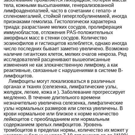
тела, кожными высыпаниями, генерализованной
лимфоаденопатией, часто в сочетании с гепато- и
спленомегалией, стойкой гиперглобулинемией, иногда
признаками гемолиза. Гистологически характерна
триада: разрастание мелких сосудов, пролиферация
иммунобластов, отложения PAS-положительных
аморфных масс в стенки сосудов. Количество
эозинофилов и гистиоцитов колеблется, однако иногда
число последних бывает заметно увеличено. Возможно
наличие гигантских клеток, мелких очагов некроза. Ряд
исследователей расценивают вышеописанные
изменения не как злокачественную лимфому, а как
реактивные, связанные с нарушениями в системе В-
лимфоцитов.
Лимфоциты могут локализоваться в различных
органах и тканях (селезенка, лимфатические узлы,
желудок, легкие, кожа и ). Заболевание прогрессирует
медленно. В течение длительного времени
незначительно увеличена селезенка, лимфатические
узлы нормальных размеров или слегка увеличены. В
крови нормальное или близкое к норме количество
лейкоцитов с преобладанием или нормальным
содержанием зрелых лимфоцитов. Уровень
тромбоцитов в пределах нормы, количество их может у