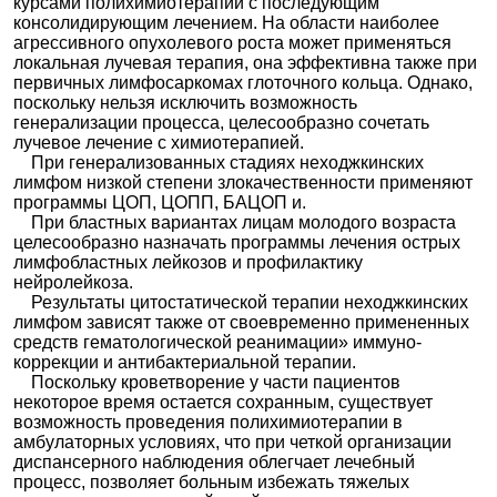
курсами полихимиотерапии с последующим
консолидирующим лечением. На области наиболее
агрессивного опухолевого роста может применяться
локальная лучевая терапия, она эффективна также при
первичных лимфосаркомах глоточного кольца. Однако,
поскольку нельзя исключить возможность
генерализации процесса, целесообразно сочетать
лучевое лечение с химиотерапией.
При генерализованных стадиях неходжкинских
лимфом низкой степени злокачественности применяют
программы ЦОП, ЦОПП, БАЦОП и.
При бластных вариантах лицам молодого возраста
целесообразно назначать программы лечения острых
лимфобластных лейкозов и профилактику
нейролейкоза.
Результаты цитостатической терапии неходжкинских
лимфом зависят также от своевременно примененных
средств гематологической реанимации» иммуно-
коррекции и антибактериальной терапии.
Поскольку кроветворение у части пациентов
некоторое время остается сохранным, существует
возможность проведения полихимиотерапии в
амбулаторных условиях, что при четкой организации
диспансерного наблюдения облегчает лечебный
процесс, позволяет больным избежать тяжелых