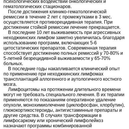
психологических воздействий онкологических и
гематологических стационаров.
После достижения клинико-гематологической
ремиссии в течение 2 лет с промежутками в 3 мес.
осуществляется противорецидивная терапия. При
достижении стойкой ремиссии лечение прекращается.
В последние 10 лет выживаемость при агрессивных
неходжкинских лимфом заметно увеличилась благодаря
использованию программ, включающих 5-6
цитостатических препаратов. Современная терапия
способствует достижению полных ремиссий у 70-80% и
5-летней безрецидивной выживаемости у 65-70%
больных.
В последние годы накапливается клинический опыт
по применению при неходжкинских лимфомах
трансплантаций аллогенного и аутологичного костного
мозга.
Лимфоцитомы на протяжении длительного времени
могут не требовать специального лечения. В их терапии
применяются по показаниям оперативное удаление
опухоли, монохимиолечение (циклофосфан, хлорбутин),
глюкокортикостероиды, антигистаминные препараты и
другие средства. В случаях трансформации в
лимфосаркому или хронический лимфолейкоз
назначают программы комбинированной