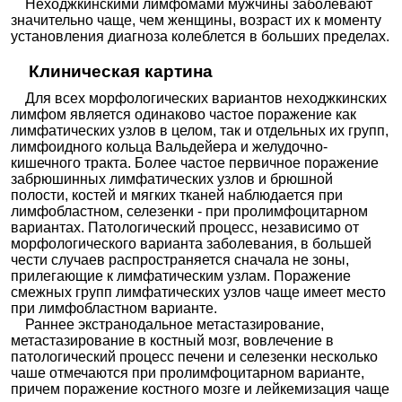
Неходжкинскими лимфомами мужчины заболевают
значительно чаще, чем женщины, возраст их к моменту
установления диагноза колеблется в больших пределах.
Клиническая картина
Для всех морфологических вариантов неходжкинских
лимфом является одинаково частое поражение как
лимфатических узлов в целом, так и отдельных их групп,
лимфоидного кольца Вальдейера и желудочно-
кишечного тракта. Более частое первичное поражение
забрюшинных лимфатических узлов и брюшной
полости, костей и мягких тканей наблюдается при
лимфобластном, селезенки - при пролимфоцитарном
вариантах. Патологический процесс, независимо от
морфологического варианта заболевания, в большей
чести случаев распространяется сначала не зоны,
прилегающие к лимфатическим узлам. Поражение
смежных групп лимфатических узлов чаще имеет место
при лимфобластном варианте.
Раннее экстранодальное метастазирование,
метастазирование в костный мозг, вовлечение в
патологический процесс печени и селезенки несколько
чаше отмечаются при пролимфоцитарном варианте,
причем поражение костного мозге и лейкемизация чаще