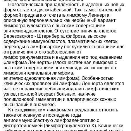
Нозологическая принадлежность выделенных новых
форм остается дискутабельной. Так, самостоятельной
формой предлагают считать лимфому Леннерта,
описанную первоначально как необычный вариант
лимфогранулематоза с высоким содержанием
эпителиоидных клеток. Отсутствие типичных клеток
Березовского - Штернберга, фиброза, высокое
содержание иммунобластов, плазматических клеток,
переходы в лимфосаркому послужили основанием для
отграничения этого заболевания от
лимфогранулематоза и выделения его под названием
«лимфома Леннерта» (злокачественная лимфома с
высоким содержанием эпителиоидных гистиоцитов,
лимфоэпителиальная лимфома,
эпителиоидноклеточная лимфома). Особенностью
клинических проявлений лимфомы Леннерта является
частое поражение небных миндалин лимфатических
узлов, пожилой возраст больных, наличие
поликлоновой гаммапатии и аллергических кожных
высыпаний в анамнезе.
К неходжкинским лимфомам предлагают относить
также описанную в последние годы
ангиоиммунобластную лимфоаденопатию с
диспротеинемией (лимфогранулематоз X). Клинически
заболевание проявляется лихорадкой, потерей массы