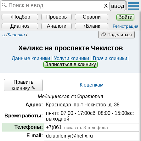
ввод
Подбор
Проверь
Сравни
Войти
Диагноз
Аналоги
Бланк
Регистрация
⌂
/
Клиники
/
Поделиться
Хеликс на проспекте Чекистов
Данные клиники
|
Услуги клиники
|
Врачи клиники
|
Записаться в клинику
Править
К оценкам
клинику ✎
Медицинская лаборатория
Адрес:
Краснодар, пр-т Чекистов, д. 38
пн-пт: 07:00 - 17:00сб: 08:00 - 15:00вс:
Время работы:
выходной
Телефоны:
+7(861
..показать 3 телефона
E-mail:
dciubileinyi@helix.ru