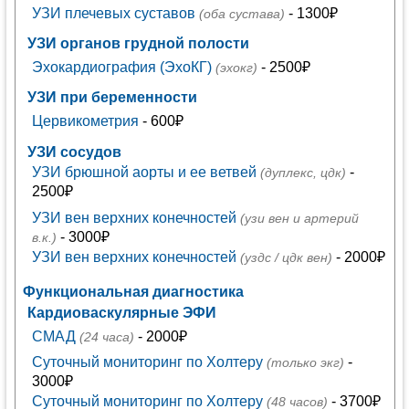
УЗИ плечевых суставов
- 1300₽
(оба сустава)
УЗИ органов грудной полости
Эхокардиография (ЭхоКГ)
- 2500₽
(эхокг)
УЗИ при беременности
Цервикометрия
- 600₽
УЗИ сосудов
УЗИ брюшной аорты и ее ветвей
-
(дуплекс, цдк)
2500₽
УЗИ вен верхних конечностей
(узи вен и артерий
- 3000₽
в.к.)
УЗИ вен верхних конечностей
- 2000₽
(уздс / цдк вен)
Функциональная диагностика
Кардиоваскулярные ЭФИ
СМАД
- 2000₽
(24 часа)
Суточный мониторинг по Холтеру
-
(только экг)
3000₽
Суточный мониторинг по Холтеру
- 3700₽
(48 часов)