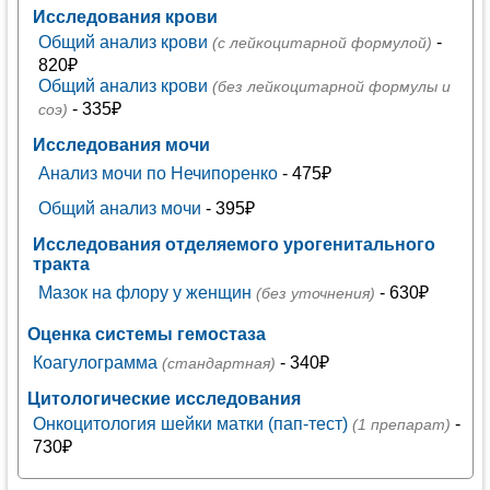
Исследования крови
Общий анализ крови
-
(с лейкоцитарной формулой)
820₽
Общий анализ крови
(без лейкоцитарной формулы и
- 335₽
соэ)
Исследования мочи
Анализ мочи по Нечипоренко
- 475₽
Общий анализ мочи
- 395₽
Исследования отделяемого урогенитального
тракта
Мазок на флору у женщин
- 630₽
(без уточнения)
Оценка системы гемостаза
Коагулограмма
- 340₽
(стандартная)
Цитологические исследования
Онкоцитология шейки матки (пап-тест)
-
(1 препарат)
730₽