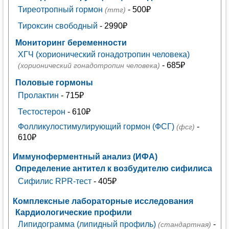
Тиреотропный гормон
- 500₽
(ттг)
Тироксин свободный
- 2990₽
Мониторинг беременности
ХГЧ (хорионический гонадотропин человека)
- 685₽
(хорионический гонадотропин человека)
Половые гормоны
Пролактин
- 715₽
Тестостерон
- 610₽
Фолликулостимулирующий гормон (ФСГ)
-
(фсг)
610₽
Иммуноферментный анализ (ИФА)
Определение антител к возбудителю сифилиса
Сифилис RPR-тест
- 405₽
Комплексные лабораторные исследования
Кардиологические профили
Липидограмма (липидный профиль)
-
(стандартная)