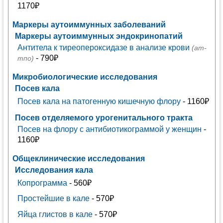
1170₽
Маркеры аутоиммунных заболеваний
Маркеры аутоиммунных эндокринопатий
Антитела к тиреопероксидазе в анализе крови
(ат-
- 790₽
тпо)
Микробиологические исследования
Посев кала
Посев кала на патогенную кишечную флору
- 1160₽
Посев отделяемого урогенитального тракта
Посев на флору с антибиотикограммой у женщин
-
1160₽
Общеклинические исследования
Исследования кала
Копрограмма
- 560₽
Простейшие в кале
- 570₽
Яйца глистов в кале
- 570₽