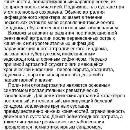
конечностей, полиартикулярный характер болей, их
Ацетилсалициловая кислота Авексима
|
кислот
Ацетилсал
Ацетилсалициловая кислота-ЛекТ
|
сопряженность с миалгией. Подвижность в суставе при
ы
ициловая
Ацетилсалициловая кислота Медисорб
|
этом полностью сохранена. Обычно артралгия
кислота
Ацетилсалициловая кислота-УБФ
|
Ацилпирин
|
Анопирин
|
Аспирин
|
Аспирин Экспресс
|
Аспирин
инфекционного характера исчезает в течение
«Йорк»
|
Аспизол
|
Плидол 300
|
Упсарин УПСА
нескольких суток по мере ослабления токсического
Салицилам
синдрома, обусловленного основным заболеванием.
ид
Возможны варианты развития постинфекционной
НПВС -
Ацетилсал
Произв
ициловая
реактивной артралгии после перенесенных острых
одные
кислота +
кишечных или урогенитальных инфекций;
салици
(Лимонная
Алка-Зельтцер
ловой
кислота +
параинфекционного артралгического синдрома,
кислот
Натрия
вызванного туберкулезом, инфекционным
ы в
гидрокарбо
комбин
нат)
эндокардитом, вторичным сифилисом. Нередко
ациях
Ацетилсал
причиной артралгий служат очаги имеющейся
ициловая
хронической инфекции - пиелонефрита, холангита,
кислота +
Форталгин C
Аскорбинов
аднексита, паратонзиллярного абсцесса либо
ая кислота
паразитарной инвазии.
Ацетилсал
Поли- или ологиартралгии являются основным
ициловая
Алька-Прим
симптомом воспалительных ревматических
кислота +
Глицин
заболеваний. Для ревматических артралгий характерен
Ацетилсал
постоянный, интенсивный, мигрирующий болевой
ициловая
Аскафф
синдром, вовлечение крупных суставов
кислота +
Кофеин
преимущественно нижних конечностей, ограниченность
Ацетилсал
Ацифеин
|
Аквацитрамон
|
Аскофен-П
|
Брустрио
|
движения в суставах. Дебют ревматоидного артрита, а
ициловая
Цитрамон - ЭкстраКап
|
Цитрамон-ЛекТ
|
также системные ревматические заболевания
кислота +
Цитрамон-МФФ
|
Цитрамон П
|
Цитрамон П Форте
Кофеин +
|
Цитрамон П Медисорб
|
Цитрамон П Реневал
|
проявляются полиартикулярным синдромом,
Парацетам
Цитрамон Ультра
|
Цитрапар
|
Экседрин
|