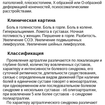
патологией, плоскостопием, Х-образной или О-образной
деформацией конечностей, психосоматическими
расстройствами.
Клиническая картина
Боль в голеностопе. Боль в горле. Боль в колене.
Гиперкальциемия. Ломота в суставах. Ночная
потливость у женщин. Першение в горле. Разбитость.
Увеличение СОЭ. Увеличение подмышечных
лимфоузлов. Увеличение шейных лимфоузлов.
Классификация
Проявления артралгии различаются по локализации и
глубине болей, количеству вовлеченных суставов,
характеру и интенсивности болевого синдрома, его
суточной ритмичности, длительности существования,
связью с определенным видом движений При наличии
болей в единичном суставе говорят о моноартралгии,
при одновременном или последовательном болевом
синдроме в нескольких суставах - об олигоартралгии,
при вовлечении 5 или более суставов - о синдроме
полиартралгии.
По характеру артралгического синдрома различают