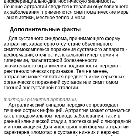
дифференциально-диагностическую значимость.
Метамизол
Лечение артралгий сводится к терапии обусловившего
натрия +
Кофеин +
их заболевания; применяются симптоматические меры
Тиамин
- анальгетики, местное тепло и мази.
Метамизол
натрия +
Баралгетас
|
Максиган
|
Пленалгин
|
Реналган
|
Питофенон
Ревалгин
|
Ревалгин ТАБС
|
Спазган
|
Спазмастоп
Дополнительные факты
+
|
Спазматен
|
Спазмоблок
|
Спазмофарм
|
Фенпивери
Тринальгин
ния бромид
Для суставного синдрома, принимающего форму
артралгии, характерно отсутствие объективного
Метамизол
натрия +
симптомокомплекса поражения суставного аппарата -
Триацетона
Темпалгин
деформации, отечности, локальной гипертермии и
мин-4-
толуолсуль
гиперемии, пальпаторной болезненности,
фонат
значительного ограничения подвижности, нередко -
Метамизол
рентгенологических признаков. Тем не менее,
натрия +
Анальгин-хинин
Хинин
артралгия может являться предвестником серьезных
НПВС -
Ибупрофен
органических поражений суставов или симптомом
Произв
+
Дип Рилиф
грозной внесуставной патологии.
одные
Левоменто
пропио
л
новой
Ибупрофен
кислот
Факторы развития артралгии.
+
ы в
Артралгический синдром нередко сопровождает
Питофенон
комбин
Новиган
|
Спазган Нео
+
ациях
течение острых инфекций. Артралгия может отмечаться
Фенпивери
как в продромальном периоде заболевания, так и в
ния бромид
ранней клинической стадии, протекающей с лихорадкой
НПВС -
Ацетилсал
Произв
ицилат
Аспизол
и интоксикацией. Для инфекционной формы артралгии
одные
лизина
характерна «ломота» в суставах нижних и верхних
салици
Ацетилсалициловая кислота
|
ловой