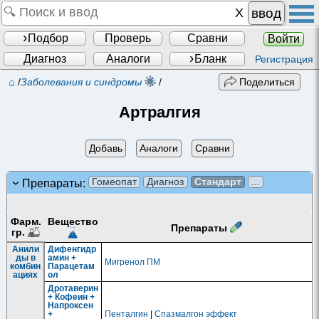
ввод
Подбор
Проверь
Сравни
Войти
Диагноз
Аналоги
Бланк
Регистрация
⌂
/
Заболевания и синдромы
/
Поделиться
Артралгия
Добавь
Аналоги
Сравни
Гомеопат
Диагноз
Стандарт
...
Препараты:
Фарм.
Вещество
Препараты
гр.
Анили
Дифенгидр
ды в
амин +
Мигренол ПМ
комбин
Парацетам
ациях
ол
Дротаверин
+ Кофеин +
Напроксен
+
Пенталгин
|
Спазмалгон эффект