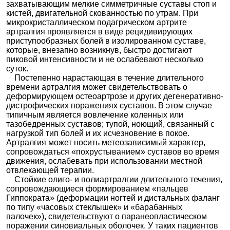
захватывающим мелкие симметричные суставы стоп и
ол
Кофицил - плюс
|
Мигралгин грин
|
Сафистон Нео
кистей, двигательной скованностью по утрам. При
НПВС -
Амтолмети
Произв
Найзилат
микрокристаллическом подагрическом артрите
н гуацил
одные
артралгия проявляется в виде рецидивирующих
уксусн
ой
приступообразных болей в изолированном суставе,
Долак
|
Доломин
|
Кеталгин
|
Кетанов
|
Кетанов мд
кислот
которые, внезапно возникнув, быстро достигают
|
Кетофрил
|
Кетокам
|
Кетолак
|
Кеторол
|
ы и
Кеторолак
Кеторолак БВ
|
Кеторолак-Эском
|
Кеторолак
родств
пиковой интенсивности и не ослабевают несколько
Ромфарм
|
Кеторолак-СОЛОфарм
|
Кеторолак
енные
суток.
велфарм
|
Кеторолак-ВЕРТЕКС
|
Кетровел
соедин
ения
Постепенно нарастающая в течение длительного
НПВС -
времени артралгия может свидетельствовать о
Мефенамов
Фенам
ая кислота
деформирующем остеоартрозе и других дегенеративно-
аты
дистрофических поражениях суставов. В этом случае
НПВС
Диалрапид
|
Дифендум
|
ДиклАртис
|
Диклобене
|
Диклофена
типичным является вовлечение коленных или
для
Диклофенакол
|
Диклориум
|
Дикловит
|
Раптен
к
местно
рапид
|
Реметан
|
Верал
|
Вольтарен
тазобедренных суставов; тупой, ноющий, связанный с
го
Брудол для детей
|
Бурана
|
Долгит
|
Ибуфен
|
нагрузкой тип болей и их исчезновение в покое.
примен
Ибупрофен для детей
|
Ипрен
|
Нурофактор
|
ения
Артралгия может носить метеозависимый характер,
Ибупрофен
Нурофаст
|
Нурофен
|
Нурофен для детей
|
Нурофен Экспресс Леди
|
Нурофен Экспресс Нео
сопровождаться «похрустыванием» суставов во время
|
Нурофен форте
|
Солпафлекс
движения, ослабевать при использовании местной
Быструмгель
|
Быструмкапс
|
Фламакс форте
|
Кетопрофе
отвлекающей терапии.
Флексен
|
Кетонал ДУО
|
Кетопрофен Органика
|
н
Оки
Стойкие олиго- и полиартралгии длительного течения,
Фенилбутаз
сопровождающиеся формированием «пальцев
он
Гиппократа» (деформации ногтей и дистальных фаланг
Ненарк
по типу «часовых стеклышек» и «барабанных
отичес
кие
палочек»), свидетельствуют о паранеопластическом
Мелоксика
анальг
м
поражении синовиальных оболочек. У таких пациентов
етики,