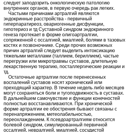
включ
следует заподозрить онкологическую патологию
ая
внутренних органов, в первую очередь рак легких.
нестер
оидны
Нимесулид
Частыми причинами артралгий являются
е и
эндокринные расстройства - первичный
другие
против
гиперпаратиреоз, овариогенные дисфункции,
овоспа
гипотериоз и тд Суставной синдром эндокринного
Парацетам
литель
ол
ные
генеза протекает в форме олигоартралгии,
средст
сопряженной с оссалгией, миалгией, болями в тазовых
ва
костях и позвоночнике. Среди прочих возможных
Прочие
причин артралгий следует выделить интоксикацию
ненарк
отичес
тяжелыми металлами (таллием, бериллием), частые
кие
перегрузки или микротравмы суставов, длительную
анальг
етики,
лекарственную терапию, посталлергические реакции и
включ
тд.
ая
нестер
Нафталанс
Остаточные артралгии после перенесенных
оидны
кая нефть
воспалений суставов носят хронический или
е и
другие
преходящий характер. В течение недель либо месяцев
против
могут сохраняться боли и тугоподвижность в суставах.
овоспа
литель
В дальнейшем самочувствие и функции конечностей
ные
полностью восстанавливаются. При хронической
средст
ва
форме артралгии ее обострения бывают связаны с
перенапряжением, метеолабильностью,
переохлаждением. К псевдоартралгиям относится
болевой синдром, симулированный первичной
оссалгией, невралгией, миалгией, сосудистой