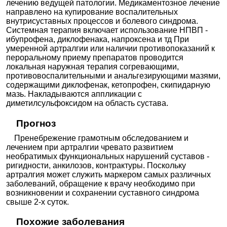
лечению ведущей патологии. Медикаментозное лечение
направлено на купирование воспалительных
внутрисуставных процессов и болевого синдрома.
Системная терапия включает использование НПВП -
ибупрофена, диклофенака, напроксена и тд При
умеренной артралгии или наличии противопоказаний к
пероральному приему препаратов проводится
локальная наружная терапия согревающими,
противовоспалительными и анальгезирующими мазями,
содержащими диклофенак, кетопрофен, скипидарную
мазь. Накладываются аппликации с
диметилсульфоксидом на область сустава.
Прогноз
Пренебрежение грамотным обследованием и
лечением при артралгии чревато развитием
необратимых функциональных нарушений суставов -
ригидности, анкилозов, контрактуры. Поскольку
артралгия может служить маркером самых различных
заболеваний, обращение к врачу необходимо при
возникновении и сохранении суставного синдрома
свыше 2-х суток.
Похожие заболевания