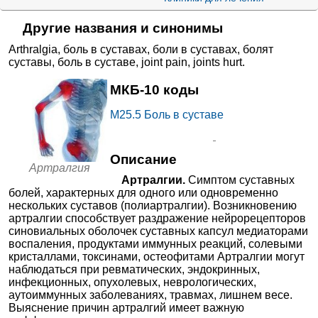
+7(861
..показать
Краснодар, ул. Промышленная,
Местно
Гвоздики
Запись
раздра
цветков
д. 24/1
жающи
масло +
Другие названия и синонимы
е
Камфора +
Поликлиника №3
4108₽
средст
Мяты
от
ва в
перечной
Железнодорожной
+7(863
..показать
Ростов-на-Дону, Театральная
Arthralgia
,
боль в суставах
,
боли в суставах
,
болят
комбин
листьев
Запись
больницы на Театральной
площадь, д. 4
суставы
,
боль в суставе
,
joint pain
,
joints hurt
.
ациях
масло +
Эвкалипта
Life на Восточно-
прутовидно
4170₽
от
МКБ-10 коды
го листьев
Кругликовской
+7(861
..показать
Краснодар, ул. Восточно-
масло
Запись
Кругликовская, д. 30
Местн
M25.5
Боль в суставе
ые
Бензокаин
Клиника Наш Доктор на
4200₽
анесте
+ Прокаин +
от
тики в
Рацементо
Жмайлова
+7(863
..показать
Ростов-на-Дону, ул. Жмайлова,
комбин
л
Запись
д. 4/5
ациях
Описание
НПВС -
Артралгия
СигмаМед на Тельмана
Лорноксика
4240₽
от
Оксика
Ксефокам
|
Лорнолиоф
Артралгии.
Симптом суставных
м
+7(800
..показать
Ростов-на-Дону, ул. Тельмана, д.
мы
Запись
болей, характерных для одного или одновременно
110, стр. 1
НПВС -
Мелоксика
нескольких суставов (полиартралгии). Возникновению
Оксика
м +
Ещё 1295 клиник
мы в
артралгии способствует раздражение нейрорецепторов
Хондроитин
комбин
а сульфат
синовиальных оболочек суставных капсул медиаторами
ациях
воспаления, продуктами иммунных реакций, солевыми
НПВС -
Метамизол
Пиразо
Анальгин-ЛекТ
|
Анальгин-УБФ
|
Анальгин-Ультра
кристаллами, токсинами, остеофитами Артралгии могут
натрия
лоны
наблюдаться при ревматических, эндокринных,
НПВС -
Кофеин +
инфекционных, опухолевых, неврологических,
Пиразо
Метамизол
аутоиммунных заболеваниях, травмах, лишнем весе.
лоны в
натрия +
комбин
Фенобарбит
Выяснение причин артралгий имеет важную
ациях
ал