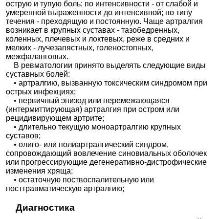
острую и тупую боль; по интенсивности - от слабой и
умеренной выраженности до интенсивной; по типу
течения - преходящую и постоянную. Чаще артралгия
возникает в крупных суставах - тазобедренных,
коленных, плечевых и локтевых, реже в средних и
мелких - лучезапястных, голеностопных,
межфаланговых.
В ревматологии принято выделять следующие виды
суставных болей:
• артралгию, вызванную токсическим синдромом при
острых инфекциях;
• первичный эпизод или перемежающаяся
(интермиттирующая) артралгия при остром или
рецидивирующем артрите;
• длительно текущую моноартралгию крупных
суставов;
• олиго- или полиартралгический синдром,
сопровождающий вовлечение синовиальных оболочек
или прогрессирующие дегенеративно-дистрофические
изменения хряща;
• остаточную поствоспалительную или
посттравматическую артралгию;
Диагностика