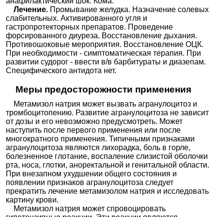
анафилактический шок. Кома.
Лечение.
Промывание желудка. Назначение солевых
слабительных. Активированного угля и
гастропротекторных препаратов. Проведение
форсированного диуреза. Восстановление дыхания.
Противошоковые мероприятия. Восстановление ОЦК.
При необходимости - симптоматическая терапия. При
развитии судорог - ввести в/в барбитураты и диазепам.
Специфического антидота нет.
Меры предосторожности применения
Метамизол натрия может вызвать агранулоцитоз и
тромбоцитопению. Развитие агранулоцитоза не зависит
от дозы и его невозможно предусмотреть. Может
наступить после первого применения или после
многократного применения. Типичными признаками
агранулоцитоза являются лихорадка, боль в горле,
болезненное глотание, воспаление слизистой оболочки
рта, носа, глотки, аноректальной и генитальной области.
При внезапном ухудшении общего состояния и
появлении признаков агранулоцитоза следует
прекратить лечение метамизолом натрия и исследовать
картину крови.
Метамизол натрия может спровоцировать