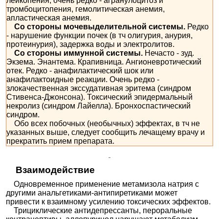
лейкопения; очень редко - агранулоцитоз и
тромбоцитопения, гемолитическая анемия,
апластическая анемия.
Со стороны мочевыделительной системы.
Редко
- нарушение функции почек (в тч олигурия, анурия,
протеинурия), задержка воды и электролитов.
Со стороны иммунной системы.
Нечасто - зуд.
Экзема. Энантема. Крапивница. Ангионевротический
отек. Редко - анафилактический шок или
анафилактоидные реакции. Очень редко -
злокачественная экссудативная эритема (синдром
Стивенса-Джонсона). Токсический эпидермальный
некролиз (синдром Лайелла). Бронхоспастический
синдром.
Обо всех побочных (необычных) эффектах, в тч не
указанных выше, следует сообщить лечащему врачу и
прекратить прием препарата.
Взаимодействие
Одновременное применение метамизола натрия с
другими анальгетиками-антипиретиками может
привести к взаимному усилению токсических эффектов.
Трициклические антидепрессанты, пероральные