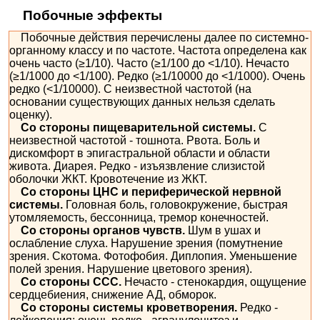
Побочные эффекты
Побочные действия перечислены далее по системно-
органному классу и по частоте. Частота определена как
очень часто (≥1/10). Часто (≥1/100 до <1/10). Нечасто
(≥1/1000 до <1/100). Редко (≥1/10000 до <1/1000). Очень
редко (<1/10000). С неизвестной частотой (на
основании существующих данных нельзя сделать
оценку).
Со стороны пищеварительной системы.
С
неизвестной частотой - тошнота. Рвота. Боль и
дискомфорт в эпигастральной области и области
живота. Диарея. Редко - изъязвление слизистой
оболочки ЖКТ. Кровотечение из ЖКТ.
Со стороны ЦНС и периферической нервной
системы.
Головная боль, головокружение, быстрая
утомляемость, бессонница, тремор конечностей.
Со стороны органов чувств.
Шум в ушах и
ослабление слуха. Нарушение зрения (помутнение
зрения. Скотома. Фотофобия. Диплопия. Уменьшение
полей зрения. Нарушение цветового зрения).
Со стороны ССС.
Нечасто - стенокардия, ощущение
сердцебиения, снижение АД, обморок.
Со стороны системы кроветворения.
Редко -