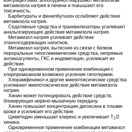
контрацептивы, аллопуринол нарушают метаболизм
метамизола натрия в печени и повышают его
токсичность.
Барбитураты и фенилбутазон ослабляют действие
метамизола натрия.
Седативные средства и транквилизаторы усиливают
анальгезирующее действие метамизола натрия.
Метамизол натрия усиливает действие
этанолсодержащих напитков.
Метамизол натрия, вытесняя из связи с белком
пероральные гипогликемические средства, непрямые
антикоагулянты, ГКС и индометацин, усиливает их
действие.
При одновременном применении комбинации с
хлорпромазином возможно усиление гипотермии.
Хлорамфеникол и другие миелотоксические средства
усиливают миелотоксическое действие метамизола
натрия.
Хинин может потенцировать действие средств,
блокирующих нервно-мышечную передачу.
Хинин повышает концентрацию дигоксина в плазме
крови и усиливает его действие.
Циметидин уменьшает клиренс и увеличивает Т
/2
1
хинина.
Одновременное применение комбинации метамизол