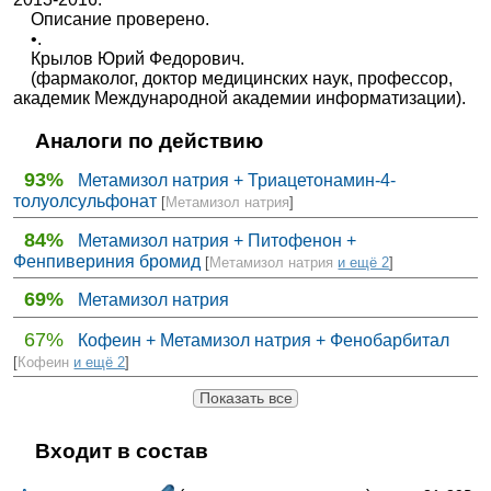
Описание проверено.
•.
Крылов Юрий Федорович.
(фармаколог, доктор медицинских наук, профессор,
академик Международной академии информатизации).
Аналоги по действию
93%
Метамизол натрия + Триацетонамин-4-
толуолсульфонат
[
Метамизол натрия
]
84%
Метамизол натрия + Питофенон +
Фенпивериния бромид
[
Метамизол натрия
и ещё 2
]
69%
Метамизол натрия
67%
Кофеин + Метамизол натрия + Фенобарбитал
[
Кофеин
и ещё 2
]
Показать все
Входит в состав