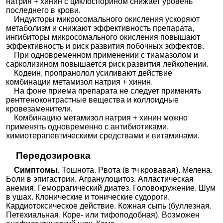
натрия + хинин с циклоспорином снижает уровень
последнего в крови.
Индукторы микросомального окисления ускоряют
метаболизм и снижают эффективность препарата,
ингибиторы микросомального окисления повышают
эффективность и риск развития побочных эффектов.
При одновременном применении с тиамазолом и
сарколизином повышается риск развития лейкопении.
Кодеин, пропранолол усиливают действие
комбинации метамизол натрия + хинин.
На фоне приема препарата не следует применять
рентгеноконтрастные вещества и коллоидные
кровезаменители.
Комбинацию метамизол натрия + хинин можно
применять одновременно с антибиотиками,
химиотерапевтическими средствами и витаминами.
Передозировка
Симптомы.
Тошнота. Рвота (в тч кровавая). Мелена.
Боли в эпигастрии. Агранулоцитоз. Апластическая
анемия. Геморрагический диатез. Головокружение. Шум
в ушах. Клонические и тонические судороги.
Кардиотоксическое действие. Кожная сыпь (буллезная.
Петехиальная. Коре- или тифоподобная). Возможен