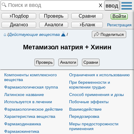
ввод
Подбор
Проверь
Сравни
Войти
Диагноз
Аналоги
Бланк
Регистрация
⌂
/
Действующие вещества
/
Поделиться
Метамизол натрия + Хинин
Проверь
Аналоги
Сравни
Компоненты комплексного
Ограничения к использованию
вещества
При беременности и
Фармакологическая группа
кормлении грудью
Латинское название
Способ применения и дозы
Используется в лечении
Побочные эффекты
Фармакологическое действие
Взаимодействие
Характеристика вещества
Передозировка
Фармакодинамика
Меры предосторожности
применения
Фармакокинетика