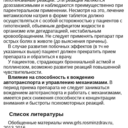
гипотензивные реакции. Эти реакции являются
дозозависимыми и наблюдаются преимущественно при
парентеральном применении. Несмотря на это, лечение
метамизолом натрия в форме таблеток должно
осуществляться с особой осторожностью у пациентов с
гипотензией, объемным дефицитом жидкости в
организме или дегидратацией, нестабильным
кровообращением. Не следует применять препарат при
острых болях в животе (до выяснения причины).
В случае развития побочных эффектов (в тч не
указанных выше) пациент должен прекратить прием
препарата и обратиться к врачу.
У пациентов, страдающих бронхиальной астмой и
поллинозом, возможно развитие реакций повышенной
чувствительности.
Влияние на способность к вождению
автотранспорта и управлению механизмами.
В
период приема препарата не следует заниматься
вождением автотранспорта и работать с механизмами,
имеется риск снижения способности к концентрации
внимания и быстроты психомоторных реакций.
Список литературы
Обобщенные материалы www.grls.rosminzdrav.ru,
2013-2016.