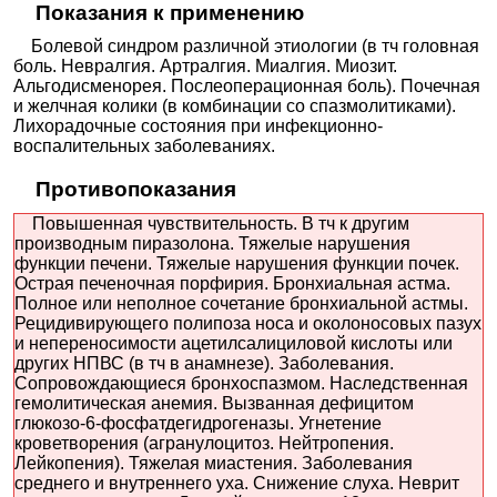
Показания к применению
Болевой синдром различной этиологии (в тч головная
боль. Невралгия. Артралгия. Миалгия. Миозит.
Альгодисменорея. Послеоперационная боль). Почечная
и желчная колики (в комбинации со спазмолитиками).
Лихорадочные состояния при инфекционно-
воспалительных заболеваниях.
Противопоказания
Повышенная чувствительность. В тч к другим
производным пиразолона. Тяжелые нарушения
функции печени. Тяжелые нарушения функции почек.
Острая печеночная порфирия. Бронхиальная астма.
Полное или неполное сочетание бронхиальной астмы.
Рецидивирующего полипоза носа и околоносовых пазух
и непереносимости ацетилсалициловой кислоты или
других НПВС (в тч в анамнезе). Заболевания.
Сопровождающиеся бронхоспазмом. Наследственная
гемолитическая анемия. Вызванная дефицитом
глюкозо-6-фосфатдегидрогеназы. Угнетение
кроветворения (агранулоцитоз. Нейтропения.
Лейкопения). Тяжелая миастения. Заболевания
среднего и внутреннего уха. Снижение слуха. Неврит