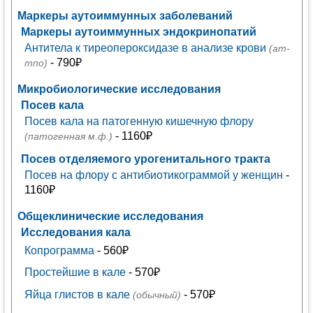
Маркеры аутоиммунных заболеваний
Маркеры аутоиммунных эндокринопатий
Антитела к тиреопероксидазе в анализе крови
(ат-
- 790₽
тпо)
Микробиологические исследования
Посев кала
Посев кала на патогенную кишечную флору
- 1160₽
(патогенная м.ф.)
Посев отделяемого урогенитального тракта
Посев на флору с антибиотикограммой у женщин
-
1160₽
Общеклинические исследования
Исследования кала
Копрограмма
- 560₽
Простейшие в кале
- 570₽
Яйца глистов в кале
- 570₽
(обычный)