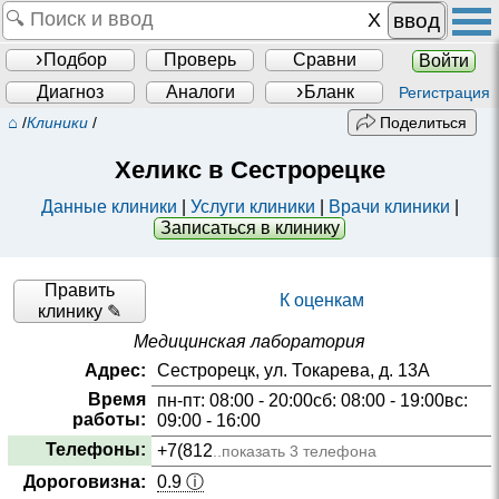
ввод
Подбор
Проверь
Сравни
Войти
Диагноз
Аналоги
Бланк
Регистрация
⌂
/
Клиники
/
Поделиться
Хеликс в Сестрорецке
Данные клиники
|
Услуги клиники
|
Врачи клиники
|
Записаться в клинику
Править
К оценкам
клинику ✎
Медицинская лаборатория
Адрес:
Сестрорецк, ул. Токарева, д. 13А
Время
пн-пт: 08:00 - 20:00сб: 08:00 - 19:00вс:
работы:
09:00 - 16:00
Телефоны:
+7(812
..показать 3 телефона
Дороговизна:
0.9 ⓘ