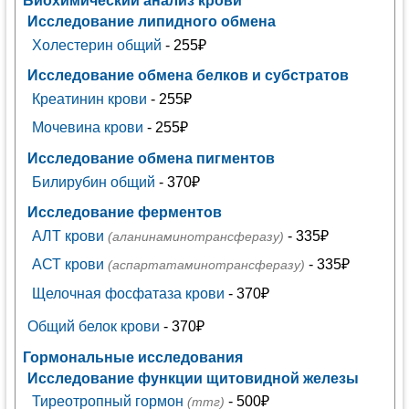
Биохимический анализ крови
Исследование липидного обмена
Холестерин общий
- 255₽
Исследование обмена белков и субстратов
Креатинин крови
- 255₽
Мочевина крови
- 255₽
Исследование обмена пигментов
Билирубин общий
- 370₽
Исследование ферментов
АЛТ крови
- 335₽
(аланинаминотрансферазу)
АСТ крови
- 335₽
(аспартатаминотрансферазу)
Щелочная фосфатаза крови
- 370₽
Общий белок крови
- 370₽
Гормональные исследования
Исследование функции щитовидной железы
Тиреотропный гормон
- 500₽
(ттг)