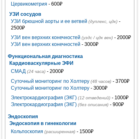
Цервикометрия
- 600₽
УЗИ сосудов
УЗИ брюшной аорты и ее ветвей
-
(дуплекс, цдк)
2500₽
УЗИ вен верхних конечностей
- 2000₽
(уздс / цдк вен)
УЗИ вен верхних конечностей
- 3000₽
Функциональная диагностика
Кардиоваскулярные ЭФИ
СМАД
- 2000₽
(24 часа)
Суточный мониторинг по Холтеру
- 3700₽
(48 часов)
Суточный мониторинг по Холтеру
- 3000₽
Электрокардиография (ЭКГ)
- 1000₽
(12 отведений)
Электрокардиография (ЭКГ)
- 900₽
(без описания)
Эндоскопия
Эндоскопия в гинекологии
Кольпоскопия
- 1500₽
(расширенная)