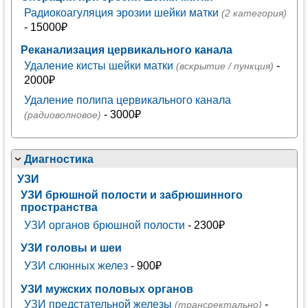
Радиокоагуляция эрозии шейки матки
(2 категория)
- 15000₽
Реканализация цервикального канала
Удаление кисты шейки матки
-
(вскрытие / пункция)
2000₽
Удаление полипа цервикального канала
- 3000₽
(радиоволновое)
Диагностика
УЗИ
УЗИ брюшной полости и забрюшинного
пространства
УЗИ органов брюшной полости
- 2300₽
УЗИ головы и шеи
УЗИ слюнных желез
- 900₽
УЗИ мужских половых органов
УЗИ предстательной железы
-
(трансректально)