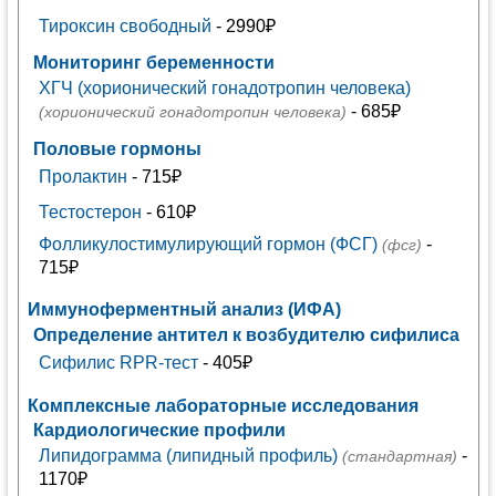
Тироксин свободный
- 2990₽
Мониторинг беременности
ХГЧ (хорионический гонадотропин человека)
- 685₽
(хорионический гонадотропин человека)
Половые гормоны
Пролактин
- 715₽
Тестостерон
- 610₽
Фолликулостимулирующий гормон (ФСГ)
-
(фсг)
715₽
Иммуноферментный анализ (ИФА)
Определение антител к возбудителю сифилиса
Сифилис RPR-тест
- 405₽
Комплексные лабораторные исследования
Кардиологические профили
Липидограмма (липидный профиль)
-
(стандартная)
1170₽