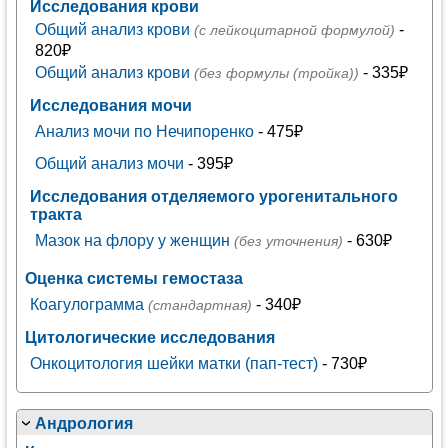
Исследования крови
Общий анализ крови
-
(с лейкоцитарной формулой)
820₽
Общий анализ крови
- 335₽
(без формулы (тройка))
Исследования мочи
Анализ мочи по Нечипоренко
- 475₽
Общий анализ мочи
- 395₽
Исследования отделяемого урогенитального
тракта
Мазок на флору у женщин
- 630₽
(без уточнения)
Оценка системы гемостаза
Коагулограмма
- 340₽
(стандартная)
Цитологические исследования
Онкоцитология шейки матки (пап-тест)
- 730₽
Андрология