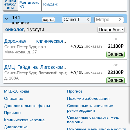
Антим
Ралтитрекс
етабол
Томудекс
ид
иты
Дезинт
144
оксика
X
X
карта
ционн
клиники
ые
препар
онколог
, 4 услуги
Подробнее
аты
Кальция
Кальция Фолинат-Лекфарм
|
Лейковорин-Тева
для
фолинат
против
от
Дорожная клиническая
оопухо
левой
21100₽
больница ОАО «РЖД»
+7(812
..показать
Санкт-Петербург, пр-т
терапи
Мечникова, д. 27
и
Запись
Детокс
ициру
от
ющие
ДМЦ Гайде на Лиговском
средст
Фолиниева
Кальция фолинат-ВИАЛ
|
Лейковорин-ЛЭНС
|
ва,
23100₽
проспекте
+7(495
..показать
Санкт-Петербург, Лиговский пр-т,
я кислота
Натриофолин медак
включ
д. 108А
ая
Запись
антидо
ты
от
МКБ-10 коды
Прогноз
Препар
Экзорум
|
Элоксатин
|
Флатиплат
|
Оксалиплатин-
МЦ Гайде на Херсонской 2
аты
Оксалиплат
ДЕКО
|
Оксалиплатин-Эбеве
|
Оксалиплатин-
Описание
Похожие заболевания
23100₽
+7(495
..показать
платин
ин
Филаксис
|
Оксалиплатин-РОНЦ
|
Оксалиплатин-
Санкт-Петербург, ул.
ы
Тева
|
Оксатера
|
Оксиплат
|
Окситан
|
Плаксат
Херсонская, д. 2
Дополнительные факты
Связанные клинические
Запись
Произв
рекомендации
Ломустин
одные
Причины
нитроз
Связанные стандарты мед.
от
омочев
МЦ Гайде на Херсонской 4
Клиническая картина
Нимустин
помощи
ины
23100₽
+7(812
..показать
Санкт-Петербург, ул.
Диагностика
Против
Основные медицинские услуги