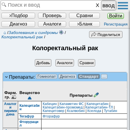
ввод
Подбор
Проверь
Сравни
Войти
Диагноз
Аналоги
Бланк
Регистрация
⌂
/
Заболевания и синдромы
/
Поделиться
Колоректальный рак
/
Колоректальный рак
Добавь
Аналоги
Сравни
Гомеопат
Диагноз
Стандарт
...
Препараты:
Фарм.
Вещество
Препараты
гр.
Аналог
Кабецин
|
Капаметин ФС
|
Капецитабин
|
Капецитаби
и
Капецитабин-промомед
|
Капецитабин-ТЛ
|
н
пирими
Капецитовер
|
Ксалвобин
|
Кселода
|
Тутабин
дина
Тегафур
Фторафур
Фторураци
л