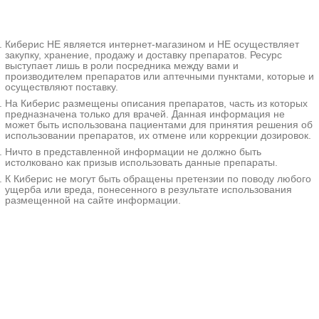
Матросова, д. 22
кишечными расстройствами.
Запись
Возможны явления кишечной
непроходимости. Изъязвление
от
Военно-медицинская
Киберис НЕ является интернет-магазином и НЕ осуществляет
новообразования сопровождается
19670₽
академия им. С.М.Кирова
+7(812
..показать
Санкт-Петербург, ул. Академика
закупку, хранение, продажу и доставку препаратов. Ресурс
кровотечениями, однако примесь
выступает лишь в роли посредника между вами и
Лебедева, д. 6
крови в кале при колоректальном
Запись
производителем препаратов или аптечными пунктами, которые и
раке верхних отделов кишечника
осуществляют поставку.
Ещё 134 клиники
может визуально не определяться.
На Киберис размещены описания препаратов, часть из которых
Диагноз устанавливают с учетом
предназначена только для врачей. Данная информация не
жалоб, анамнеза, данных осмотра,
может быть использована пациентами для принятия решения об
анализа кала на скрытую кровь,
использовании препаратов, их отмене или коррекции дозировок.
колоноскопии, ирригоскопии, УЗИ и
Ничто в представленной информации не должно быть
других исследований. Лечение -
истолковано как призыв использовать данные препараты.
операции, химиотерапия,
К Киберис не могут быть обращены претензии по поводу любого
радиотерапия.
ущерба или вреда, понесенного в результате использования
размещенной на сайте информации.
Дополнительные
факты
Колоректальный рак - группа
злокачественных новообразований
эпителиального происхождения,
расположенных в области толстой
кишки и анального канала.
Является одной из самых часто