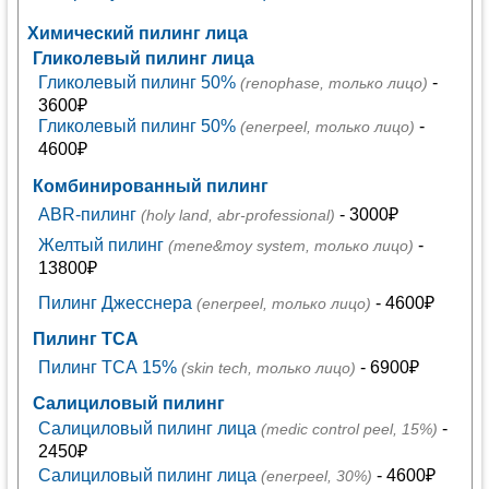
Химический пилинг лица
Гликолевый пилинг лица
Гликолевый пилинг 50%
-
(renophase, только лицо)
3600₽
Гликолевый пилинг 50%
-
(enerpeel, только лицо)
4600₽
Комбинированный пилинг
ABR-пилинг
- 3000₽
(holy land, abr-professional)
Желтый пилинг
-
(mene&moy system, только лицо)
13800₽
Пилинг Джесснера
- 4600₽
(enerpeel, только лицо)
Пилинг ТСА
Пилинг ТСА 15%
- 6900₽
(skin tech, только лицо)
Салициловый пилинг
Салициловый пилинг лица
-
(medic control peel, 15%)
2450₽
Салициловый пилинг лица
- 4600₽
(enerpeel, 30%)