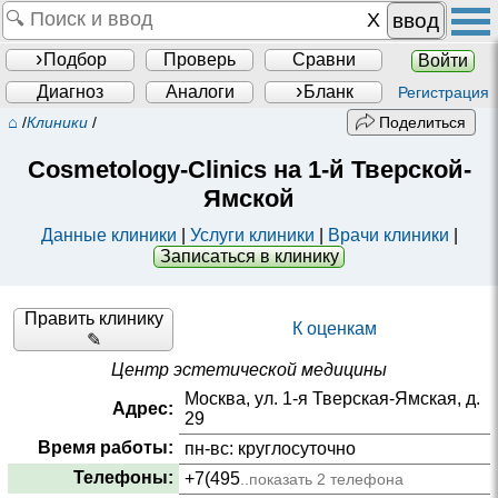
ввод
Подбор
Проверь
Сравни
Войти
Диагноз
Аналоги
Бланк
Регистрация
⌂
/
Клиники
/
Поделиться
Cosmetology-Clinics на 1-й Тверской-
Ямской
Данные клиники
|
Услуги клиники
|
Врачи клиники
|
Записаться в клинику
Править клинику
К оценкам
✎
Центр эстетической медицины
Москва, ул. 1-я Тверская-Ямская, д.
Адрес:
29
Время работы:
пн-вс: круглосуточно
Телефоны:
+7(495
..показать 2 телефона