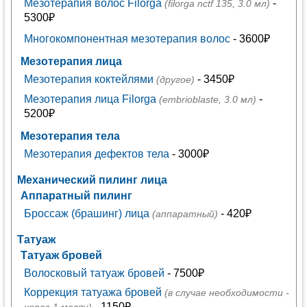
Мезотерапия волос Filorga
-
(filorga nctf 135, 3.0 мл)
5300₽
Многокомпонентная мезотерапия волос
- 3600₽
Мезотерапия лица
Мезотерапия коктейлями
- 3450₽
(другое)
Мезотерапия лица Filorga
-
(embrioblaste, 3.0 мл)
5200₽
Мезотерапия тела
Мезотерапия дефектов тела
- 3000₽
Механический пилинг лица
Аппаратный пилинг
Броссаж (брашинг) лица
- 420₽
(аппаратный)
Татуаж
Татуаж бровей
Волосковый татуаж бровей
- 7500₽
Коррекция татуажа бровей
(в случае необходимости -
- 1150₽