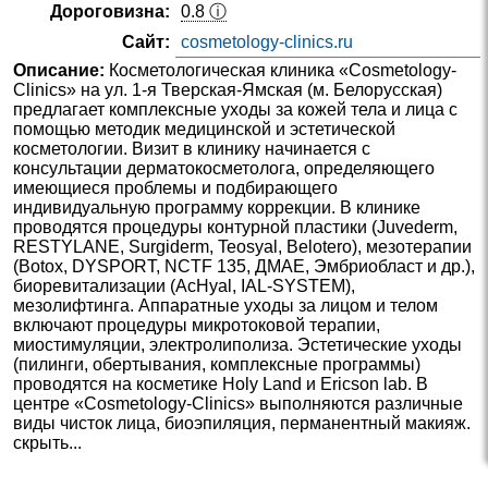
Дороговизна:
0.8 ⓘ
Сайт:
cosmetology-clinics.ru
Описание:
Косметологическая клиника «Cosmetology-
Clinics» на ул. 1-я Тверская-Ямская (м. Белорусская)
предлагает комплексные уходы за кожей тела и лица с
помощью методик медицинской и эстетической
косметологии. Визит в клинику начинается с
консультации дерматокосметолога, определяющего
имеющиеся проблемы и подбирающего
индивидуальную программу коррекции. В клинике
проводятся процедуры контурной пластики (Juvederm,
RESTYLANE, Surgiderm, Teosyal, Belotero), мезотерапии
(Botox, DYSPORT, NCTF 135, ДМАЕ, Эмбриобласт и др.),
биоревитализации (AcHyal, IAL-SYSTEM),
мезолифтинга. Аппаратные уходы за лицом и телом
включают процедуры микротоковой терапии,
миостимуляции, электролиполиза. Эстетические уходы
(пилинги, обертывания, комплексные программы)
проводятся на косметике Holy Land и Ericson lab. В
центре «Cosmetology-Clinics» выполняются различные
виды чисток лица, биоэпиляция, перманентный макияж.
скрыть...