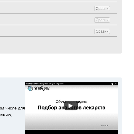
Сравни
Сравни
Сравни
▶
ом числе для
чению,