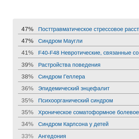
47%
Посттравматическое стрессовое расст
47%
Синдром Маугли
41%
F40-F48 Невротические, связанные с
39%
Растройства поведения
38%
Синдром Геллера
36%
Эпидемический энцефалит
35%
Психоорганический синдром
35%
Хроническое соматоформное болевое
34%
Синдром Карлсона у детей
33%
Ангедония