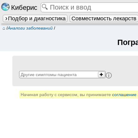
Киберис
Подбор и диагностика
Совместимость лекарств
⌂
/
Аналоги заболеваний
/
Погр
✚
ⓘ
Начиная работу с сервисом, вы принимаете
соглашение 