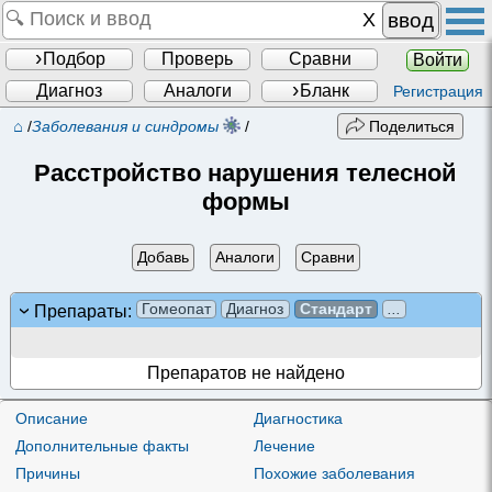
ввод
Подбор
Проверь
Сравни
Войти
Диагноз
Аналоги
Бланк
Регистрация
⌂
/
Заболевания и синдромы
/
Поделиться
Расстройство нарушения телесной
формы
Добавь
Аналоги
Сравни
Гомеопат
Диагноз
Стандарт
...
Препараты:
Препаратов не найдено
Описание
Диагностика
Дополнительные факты
Лечение
Причины
Похожие заболевания