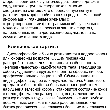
стороны родителей и учителей, дразнение в детском
саду, школе и группах сверстников. Многие
специалисты считают, что определенную лепту в
развитие дисморфофобии вносят средства массовой
информации: глянцевые журналы с
отретушированными фотографиями «безупречных»
моделей, агрессивная реклама занятий спортом,
направленных не на достижение результатов, а на
улучшение внешнего вида.
Клиническая картина
Дисморфофобия обычно развивается в подростковом
или юношеском возрасте. Общим признаком
расстройства является постоянная озабоченность
«неправильностью» какой-то части тела, влекущая за
собой ухудшение в других жизненных сферах: личной,
профессиональной, социальной. Обычно пациенты
видят дефект в одной или двух частях тела. Чаще всего
предметом беспокойства больных с расстройством
нарушения телесной формы становится состояние кожи
и волос, форма или размер носа, вес, наличие живота,
размер и форма груди, глаза (выпученные или глубоко
посаженные, слишком широко расставленные или
близко расположенные, слишком большие или слишком