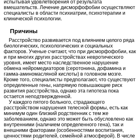
испытывая удовлетворения от результата
вмешательств. Лечение дисморфофобии осуществляют
специалисты в области психиатрии, психотерапии и
клинической психологии.
Причины
Расстройство развивается под влиянием целого ряда
биологических, психологических и социальных
факторов. Ученые считают, что при дисморфофобии, как
и при многих других расстройствах невротического
уровня, имеет место наследственное нарушение
обмена нейромедиаторов (серотонина, дофамина и
гамма-аминомасляной кислоты) в головном мозге.
Кроме того, специалисты предполагают, что существуют
определенные гены, напрямую повышающие риск
развития расстройства, однако эта гипотеза пока
остается неподтвержденной.
У каждого пятого больного, страдающего
расстройством нарушения телесной формы, есть как
минимум один близкий родственник с тем же
заболеванием, однако это может быть обусловлено как
внутренними (наличием определенного гена), так и
внешними факторами (особенностями воспитания,
ценностями родителей, семейной атмосферой). В числе