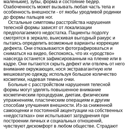
маленькие), зубы, форма и состояние бедер.
Озабоченность может вызывать любая часть тела и
особенность внешности - от якобы уродливой родинки
до формы пальцев ног.
Остальные симптомы расстройства нарушения
телесной формы зависят от локализации
предполагаемого недостатка. Пациенты подолгу
смотрятся в зеркало, выискивая выгодный ракурс и
пытаясь определить возможные варианты коррекции
дефекта. Они отказываются фотографироваться и
сниматься на видео, беспокоясь, что их «уродство»
навсегда останется зафиксированным на пленке или в
кадре. Они пытаются скрыть дефект или отвлечь от него
внимание окружающих, нося экстравагантную или
мешковатую одежду, используя большое количество
косметики, надевая темные очки.
Больные с расстройством нарушения телесной
формы могут уделять повышенное внимание
косметическим процедурам, диетам, физическим
упражнениям, пластическим операциям и другим
способам улучшения внешности. Из-за сниженной
самооценки и постоянной акцентуации на собственных
«недостатках» они испытывают затруднения при
построении личных и социальных отношений,
чувствуют дискомфорт в любом обществе. Страдают