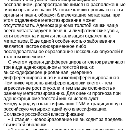
воспалением, распространяющимся на расположенные
рядом органы и ткани. Раковые клетки проникают в эти
органы и ткани, образуя близлежащие метастазы, при
этом отдаленное метастазирование может
отсутствовать. Аденокарцинома толстой кишки чаще
всего метастазирует в печень и лимфатические узлы,
хотя возможна и другая локализация отдаленных
метастазов. Еще одной особенностью заболевания
является частое одновременное либо
последовательное образование нескольких опухолей в
толстом кишечнике.
С учетом уровня дифференцировки клеток различают
три вида аденокарциномы толстой кишки:
высокодифференцированная, умеренно
дифференцированная и низкодифференцированная.
Чем ниже уровень дифференцировки клеток - тем
агрессивнее рост опухоли и тем выше склонность к
раннему метастазированию. Для оценки прогноза при
аденокарциноме толстой кишки используют
международную классификацию TNM и традиционную
российскую четырехстадийную классификацию.
Согласно российской классификации:
• 1 стадия - новообразование не выходит за пределы
слизистой оболочки.
• 2 стадия - опухоль прорастает стенку кишечника, но