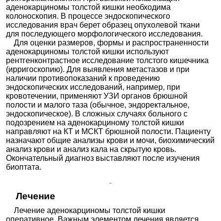
аденокарциномы толстой кишки необходима
колоноскопия. В процессе эндоскопического
исследования врач берет образец опухолевой ткани
для последующего морфологического исследования.
Для оценки размеров, формы и распространенности
аденокарциномы толстой кишки используют
рентгенконтрастное исследование толстого кишечника
(ирригоскопию). Для выявления метастазов и при
наличии противопоказаний к проведению
эндоскопических исследований, например, при
кровотечении, применяют УЗИ органов брюшной
полости и малого таза (обычное, эндоректальное,
эндоскопическое). В сложных случаях больного с
подозрением на аденокарциному толстой кишки
направляют на КТ и МСКТ брюшной полости. Пациенту
назначают общие анализы крови и мочи, биохимический
анализ крови и анализ кала на скрытую кровь.
Окончательный диагноз выставляют после изучения
биоптата.
Лечение
Лечение аденокарциномы толстой кишки
оперативное. Важным элементом лечения является