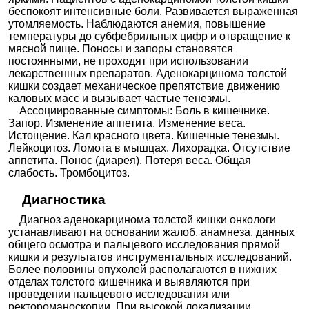
беспокоят интенсивные боли. Развивается выраженная
утомляемость. Наблюдаются анемия, повышение
температуры до субфебрильных цифр и отвращение к
мясной пище. Поносы и запоры становятся
постоянными, не проходят при использовании
лекарственных препаратов. Аденокарцинома толстой
кишки создает механическое препятствие движению
каловых масс и вызывает частые тенезмы.
Ассоциированные симптомы: Боль в кишечнике.
Запор. Изменение аппетита. Изменение веса.
Истощение. Кал красного цвета. Кишечные тенезмы.
Лейкоцитоз. Ломота в мышцах. Лихорадка. Отсутствие
аппетита. Понос (диарея). Потеря веса. Общая
слабость. Тромбоцитоз.
Диагностика
Диагноз аденокарцинома толстой кишки онкологи
устанавливают на основании жалоб, анамнеза, данных
общего осмотра и пальцевого исследования прямой
кишки и результатов инструментальных исследований.
Более половины опухолей располагаются в нижних
отделах толстого кишечника и выявляются при
проведении пальцевого исследования или
ректороманоскопии. При высокой локализации