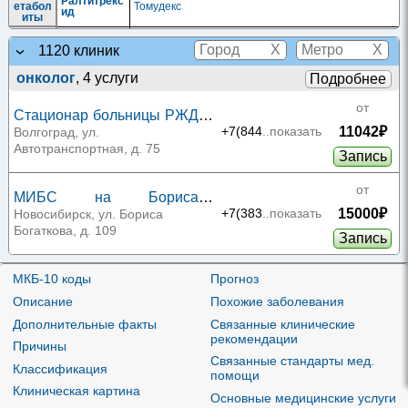
Ралтитрекс
етабол
Томудекс
ид
иты
Дезинт
оксика
X
X
1120 клиник
ционн
ые
онколог
, 4 услуги
Подробнее
препар
аты
Кальция
Кальция Фолинат-Лекфарм
|
Лейковорин-Тева
для
фолинат
от
против
Стационар больницы РЖД
оопухо
11042₽
на Автотранспортной
+7(844
..показать
Волгоград, ул.
левой
терапи
Автотранспортная, д. 75
Запись
и
Детокс
ициру
от
МИБС на Бориса
ющие
средст
15000₽
Богаткова
Фолиниева
Кальция фолинат-ВИАЛ
+7(383
|
..показать
Лейковорин-ЛЭНС
|
Новосибирск, ул. Бориса
ва,
я кислота
Натриофолин медак
включ
Богаткова, д. 109
Запись
ая
антидо
ты
от
Зимамед на Ленинском
МКБ-10 коды
Прогноз
Препар
Экзорум
|
Элоксатин
|
Флатиплат
|
Оксалиплатин-
аты
Оксалиплат
ДЕКО
|
Оксалиплатин-Эбеве
|
Оксалиплатин-
15600₽
проспекте
+7(499
..показать
Москва, Ленинский пр-т, д. 121/1,
Описание
Похожие заболевания
платин
ин
Филаксис
|
Оксалиплатин-РОНЦ
|
Оксалиплатин-
к. 2
ы
Тева
|
Оксатера
|
Оксиплат
|
Окситан
|
Плаксат
Запись
Дополнительные факты
Связанные клинические
Произв
рекомендации
Ломустин
одные
Причины
нитроз
от
Связанные стандарты мед.
омочев
Классификация
МИБС на Мяги
Нимустин
помощи
ины
17300₽
+7(846
..показать
Самара, ул. Мяги, д. 19
Клиническая картина
Против
Основные медицинские услуги
Запись
оопухо