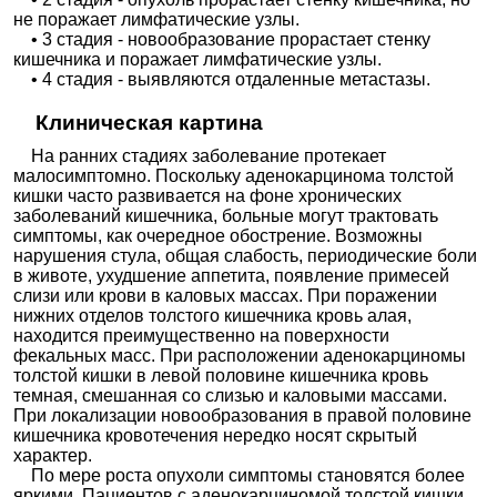
не поражает лимфатические узлы.
• 3 стадия - новообразование прорастает стенку
кишечника и поражает лимфатические узлы.
• 4 стадия - выявляются отдаленные метастазы.
Клиническая картина
На ранних стадиях заболевание протекает
малосимптомно. Поскольку аденокарцинома толстой
кишки часто развивается на фоне хронических
заболеваний кишечника, больные могут трактовать
симптомы, как очередное обострение. Возможны
нарушения стула, общая слабость, периодические боли
в животе, ухудшение аппетита, появление примесей
слизи или крови в каловых массах. При поражении
нижних отделов толстого кишечника кровь алая,
находится преимущественно на поверхности
фекальных масс. При расположении аденокарциномы
толстой кишки в левой половине кишечника кровь
темная, смешанная со слизью и каловыми массами.
При локализации новообразования в правой половине
кишечника кровотечения нередко носят скрытый
характер.
По мере роста опухоли симптомы становятся более
яркими. Пациентов с аденокарциномой толстой кишки