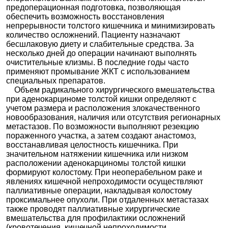
предоперационная подготовка, позволяющая
обеспечить возможность восстановления
непрерывности толстого кишечника и минимизировать
количество осложнений. Пациенту назначают
бесшлаковую диету и слабительные средства. За
несколько дней до операции начинают выполнять
очистительные клизмы. В последние годы часто
применяют промывание ЖКТ с использованием
специальных препаратов.
Объем радикального хирургического вмешательства
при аденокарциноме толстой кишки определяют с
учетом размера и расположения злокачественного
новообразования, наличия или отсутствия регионарных
метастазов. По возможности выполняют резекцию
пораженного участка, а затем создают анастомоз,
восстанавливая целостность кишечника. При
значительном натяжении кишечника или низком
расположении аденокарциномы толстой кишки
формируют колостому. При неоперабельном раке и
явлениях кишечной непроходимости осуществляют
паллиативные операции, накладывая колостому
проксимальнее опухоли. При отдаленных метастазах
также проводят паллиативные хирургические
вмешательства для профилактики осложнений
(кровотечения, кишечной непроходимости,