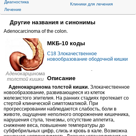
Диагностика
левые
Митомицин
Веро-Митомицин
Клиники для лечения
антиби
Лечение
от
отики
МИБС на Калинина
Против
Афлиберце
17300₽
+7(846
..показать
Залтрап
оопухо
пт
Самара, ул. Калинина, д. 32
Другие названия и синонимы
левые
Запись
Иринотекан
|
Иринотекан-дж
|
Иринотекан-
препар
Филаксис
|
Иринотекан медак
|
Иринотекан-
аты
Adenocarcinoma of the colon
.
Иринотекан
промомед
|
Иринотекан-Тева
|
Иринотел
|
другие
Иринова
|
Иритен
|
Иритеро
|
Ирнокам
|
Камптера
от
|
Кампто
|
Кампто ЦС
МИБС на Мичурина
МКБ-10 коды
17300₽
+7(846
..показать
Против
Самара, ул. Мичурина, д. 125
оопухо
Регорафен
Стиварга
Запись
левые
C18
Злокачественное
иб
средст
новообразование ободочной кишки
ва -
ингиби
от
Энкорафен
торы
Аперто Диагностик на
иб
протеи
18200₽
+7(383
..показать
Аденокарцинома
Красном проспекте
нкиназ
Новосибирск, Красный пр-т, д. 54
Описание
толстой кишки
Запись
Против
оопухо
Аденокарцинома толстой кишки.
Злокачественное
Панитумум
левые
Вектибикс
от
аб
средст
новообразование, развивающееся из клеток
ва -
Клиника Ам Медика на
железистого эпителия. На ранних стадиях протекает со
20240₽
монокл
+7(843
..показать
Пушкина
Казань, ул. Пушкина, д. 1/55
ональн
стертой клинической симптоматикой. При
ые
Запись
прогрессировании наблюдаются слабость, боли в
Цетуксимаб
антите
ла
животе, ощущение неполного опорожнение кишечника,
от
нарушения стула, тенезмы, отсутствие аппетита,
Дорожная клиническая
снижение веса, повышение температуры до
21100₽
больница ОАО «РЖД»
+7(812
..показать
Санкт-Петербург, пр-т
субфебрильных цифр, слизь и кровь в кале. Возможна
Мечникова, д. 27
Запись