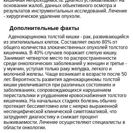
кишечная непроходимость. Диагноз устанавливают на
основании жалоб, данных объективного осмотра и
от
результатов инструментальных исследований. Лечение
МЦ Гайде на Херсонской 4
- хирургическое удаление опухоли.
23100₽
+7(812
..показать
Санкт-Петербург, ул.
Херсонская, д. 4
Запись
Дополнительные факты
Ещё 1110 клиник
Аденокарцинома толстой кишки - рак, развивающийся
из эпителиальных клеток. Составляет около 80% от
общего количества злокачественных опухолей толстого
кишечника. В 40% случаев поражает слепую кишку.
Занимает четвертое место по распространенности
среди онкологических заболеваний у женщин и третье -
у мужчин, уступая только раку желудка, легкого и
молочной железы. Чаще возникает в возрасте после 50
лет. Вероятность развития аденокарциномы толстой
кишки увеличивается при различных состояниях и
заболеваниях, сопровождающихся нарушением
перистальтики и ухудшением кровоснабжения толстого
кишечника. На начальных стадиях болезнь обычно
протекает бессимптомно или с неярко выраженной
неспецифической клинической симптоматикой, что
затрудняет диагностику и снижает процент
выживаемости. Лечение осуществляют специалисты в
области онкологии.