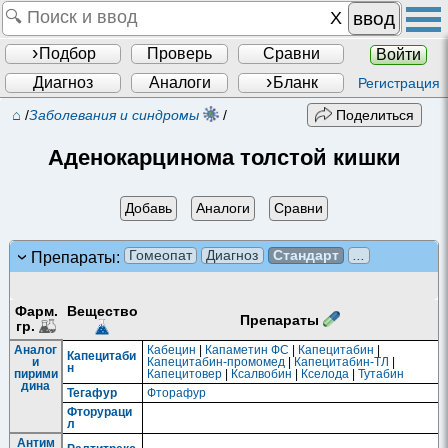
ввод
Подбор
Проверь
Сравни
Войти
Диагноз
Аналоги
Бланк
Регистрация
⌂
/
Заболевания и синдромы
/
Поделиться
Аденокарцинома толстой кишки
Добавь
Аналоги
Сравни
Гомеопат
Диагноз
Стандарт
...
Препараты:
Фарм.
Вещество
Препараты
гр.
Аналог
Кабецин
|
Капаметин ФС
|
Капецитабин
|
Капецитаби
и
Капецитабин-промомед
|
Капецитабин-ТЛ
|
н
пирими
Капецитовер
|
Ксалвобин
|
Кселода
|
Тутабин
дина
Тегафур
Фторафур
Фторураци
л
Антим