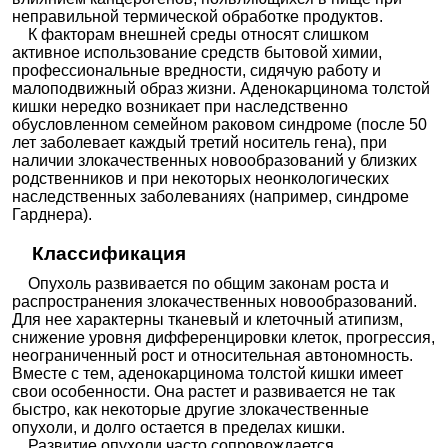
неправильной термической обработке продуктов.
К факторам внешней среды относят слишком
активное использование средств бытовой химии,
профессиональные вредности, сидячую работу и
малоподвижный образ жизни. Аденокарцинома толстой
кишки нередко возникает при наследственно
обусловленном семейном раковом синдроме (после 50
лет заболевает каждый третий носитель гена), при
наличии злокачественных новообразований у близких
родственников и при некоторых неонкологических
наследственных заболеваниях (например, синдроме
Гарднера).
Классификация
Опухоль развивается по общим законам роста и
распространения злокачественных новообразований.
Для нее характерны тканевый и клеточный атипизм,
снижение уровня дифференцировки клеток, прогрессия,
неограниченный рост и относительная автономность.
Вместе с тем, аденокарцинома толстой кишки имеет
свои особенности. Она растет и развивается не так
быстро, как некоторые другие злокачественные
опухоли, и долго остается в пределах кишки.
Развитие опухоли часто сопровождается