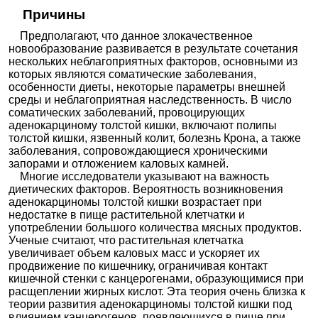
Причины
Предполагают, что данное злокачественное
новообразование развивается в результате сочетания
нескольких неблагоприятных факторов, основными из
которых являются соматические заболевания,
особенности диеты, некоторые параметры внешней
среды и неблагоприятная наследственность. В число
соматических заболеваний, провоцирующих
аденокарциному толстой кишки, включают полипы
толстой кишки, язвенный колит, болезнь Крона, а также
заболевания, сопровождающиеся хроническими
запорами и отложением каловых камней.
Многие исследователи указывают на важность
диетических факторов. Вероятность возникновения
аденокарциномы толстой кишки возрастает при
недостатке в пище растительной клетчатки и
употреблении большого количества мясных продуктов.
Ученые считают, что растительная клетчатка
увеличивает объем каловых масс и ускоряет их
продвижение по кишечнику, ограничивая контакт
кишечной стенки с канцерогенами, образующимися при
расщеплении жирных кислот. Эта теория очень близка к
теории развития аденокарциномы толстой кишки под
влиянием канцерогенов, появляющихся в пище при