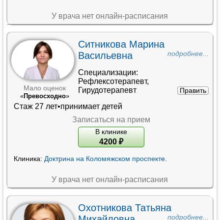
У врача нет онлайн-расписания
Ситникова Марина
Васильевна
подробнее...
Специализации:
Рефлексотерапевт
,
Мало оценок
Гирудотерапевт
Править
«
Превосходно
»
Стаж 27 лет•принимает детей
Записаться на прием
В клинике
4200
₽
Клиника:
Доктрина на Коломяжском проспекте
.
У врача нет онлайн-расписания
Охотникова Татьяна
Михайловна
подробнее...