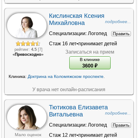
Кислинская Ксения
Михайловна
подробнее...
Специализации:
Логопед
Править
Стаж 16 лет•принимает детей
рейтинг:
4.5
[7]
Записаться на прием
«
Превосходно
»
В клинике
3600
₽
Клиника:
Доктрина на Коломяжском проспекте
.
У врача нет онлайн-расписания
Тютикова Елизавета
Витальевна
подробнее...
Специализации:
Логопед
Править
Стаж 12 лет•принимает детей
Мало оценок