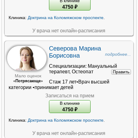
В клинике
4750
₽
Клиника:
Доктрина на Коломяжском проспекте
.
У врача нет онлайн-расписания
Северова Марина
Борисовна
подробнее...
Специализации:
Мануальный
терапевт
,
Остеопат
Править
Мало оценок
«
Потрясающе
»
Стаж 17 лет•
Врач высшей
категории
•принимает детей
Записаться на прием
В клинике
4750
₽
Клиника:
Доктрина на Коломяжском проспекте
.
У врача нет онлайн-расписания