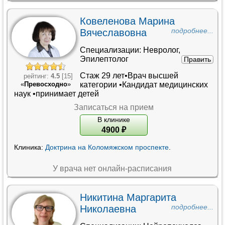
Ковеленова Марина
Вячеславовна
подробнее...
Специализации:
Невролог
,
Эпилептолог
Править
Стаж 29 лет•
Врач высшей
рейтинг:
4.5
[15]
категории
•
Кандидат медицинских
«
Превосходно
»
наук
•принимает детей
Записаться на прием
В клинике
4900
₽
Клиника:
Доктрина на Коломяжском проспекте
.
У врача нет онлайн-расписания
Никитина Маргарита
Николаевна
подробнее...