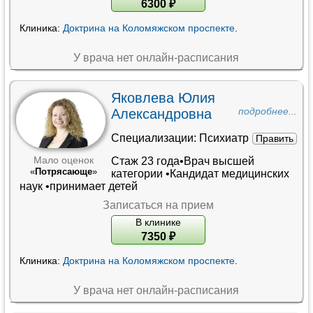
6300
₽
Клиника:
Доктрина на Коломяжском проспекте
.
У врача нет онлайн-расписания
Яковлева Юлия
Александровна
подробнее...
Специализации:
Психиатр
Править
Стаж 23 года•
Врач высшей
Мало оценок
«
Потрясающе
»
категории
•
Кандидат медицинских
наук
•принимает детей
Записаться на прием
В клинике
7350
₽
Клиника:
Доктрина на Коломяжском проспекте
.
У врача нет онлайн-расписания