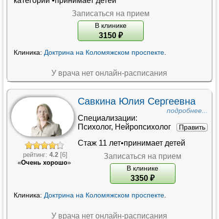
категории
•принимает детей
Записаться на прием
В клинике
3150
₽
Клиника:
Доктрина на Коломяжском проспекте
.
У врача нет онлайн-расписания
Савкина Юлия Сергеевна
подробнее...
Специализации:
Психолог
,
Нейропсихолог
Править
Стаж 11 лет•принимает детей
рейтинг:
4.2
[6]
Записаться на прием
«
Очень хорошо
»
В клинике
3350
₽
Клиника:
Доктрина на Коломяжском проспекте
.
У врача нет онлайн-расписания