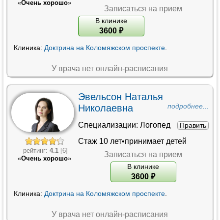
«
Очень хорошо
»
Записаться на прием
В клинике
3600
₽
Клиника:
Доктрина на Коломяжском проспекте
.
У врача нет онлайн-расписания
Эвельсон Наталья
Николаевна
подробнее...
Специализации:
Логопед
Править
Стаж 10 лет•принимает детей
рейтинг:
4.1
[6]
Записаться на прием
«
Очень хорошо
»
В клинике
3600
₽
Клиника:
Доктрина на Коломяжском проспекте
.
У врача нет онлайн-расписания