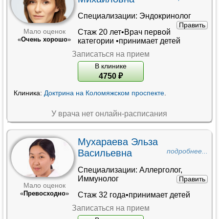
Специализации:
Эндокринолог
Править
Стаж 20 лет•
Врач первой
Мало оценок
«
Очень хорошо
»
категории
•принимает детей
Записаться на прием
В клинике
4750
₽
Клиника:
Доктрина на Коломяжском проспекте
.
У врача нет онлайн-расписания
Мухараева Эльза
Васильевна
подробнее...
Специализации:
Аллерголог
,
Иммунолог
Править
Мало оценок
«
Превосходно
»
Стаж 32 года•принимает детей
Записаться на прием