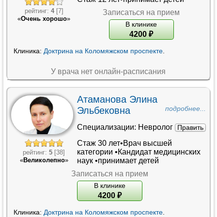
рейтинг:
4
[7]
Записаться на прием
«
Очень хорошо
»
В клинике
4200
₽
Клиника:
Доктрина на Коломяжском проспекте
.
У врача нет онлайн-расписания
Атаманова Элина
Эльбековна
подробнее...
Специализации:
Невролог
Править
Стаж 30 лет•
Врач высшей
категории
•
Кандидат медицинских
рейтинг:
5
[38]
наук
•принимает детей
«
Великолепно
»
Записаться на прием
В клинике
4200
₽
Клиника:
Доктрина на Коломяжском проспекте
.