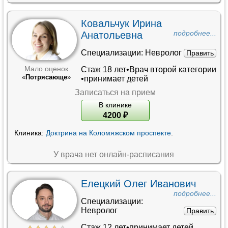
Ковальчук Ирина
Анатольевна
подробнее...
Специализации:
Невролог
Править
Стаж 18 лет•
Врач второй категории
Мало оценок
«
Потрясающе
»
•принимает детей
Записаться на прием
В клинике
4200
₽
Клиника:
Доктрина на Коломяжском проспекте
.
У врача нет онлайн-расписания
Елецкий Олег Иванович
подробнее...
Специализации:
Невролог
Править
Стаж 12 лет•принимает детей