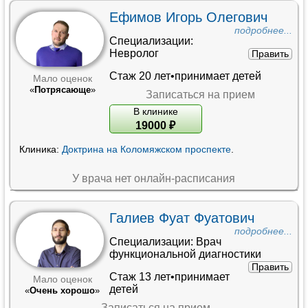
Ефимов Игорь Олегович
подробнее...
Специализации:
Невролог
Править
Стаж 20 лет•принимает детей
Мало оценок
«
Потрясающе
»
Записаться на прием
В клинике
19000
₽
Клиника:
Доктрина на Коломяжском проспекте
.
У врача нет онлайн-расписания
Галиев Фуат Фуатович
подробнее...
Специализации:
Врач
функциональной диагностики
Править
Стаж 13 лет•принимает
Мало оценок
детей
«
Очень хорошо
»
Записаться на прием