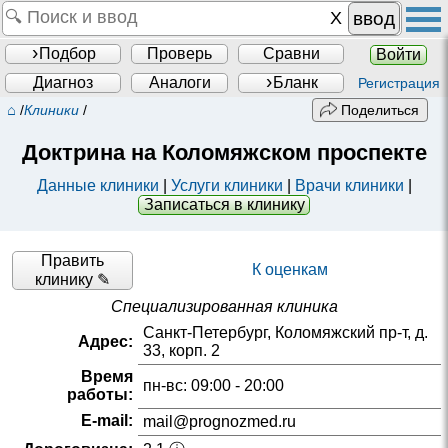
ввод
Подбор
Проверь
Сравни
Войти
Диагноз
Аналоги
Бланк
Регистрация
⌂
/
Клиники
/
Поделиться
Доктрина на Коломяжском проспекте
Данные клиники
|
Услуги клиники
|
Врачи клиники
|
Записаться в клинику
Править
К оценкам
клинику ✎
Специализированная клиника
Санкт-Петербург, Коломяжский пр-т, д.
Адрес:
33, корп. 2
Время
пн-вс: 09:00 - 20:00
работы:
E-mail:
mail@prognozmed.ru