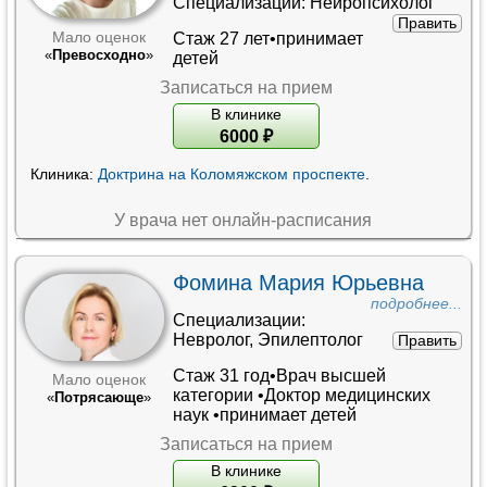
Специализации:
Нейропсихолог
Править
Стаж 27 лет•принимает
Мало оценок
«
Превосходно
»
детей
Записаться на прием
В клинике
6000
₽
Клиника:
Доктрина на Коломяжском проспекте
.
У врача нет онлайн-расписания
Фомина Мария Юрьевна
подробнее...
Специализации:
Невролог
,
Эпилептолог
Править
Стаж 31 год•
Врач высшей
Мало оценок
категории
•
Доктор медицинских
«
Потрясающе
»
наук
•принимает детей
Записаться на прием
В клинике