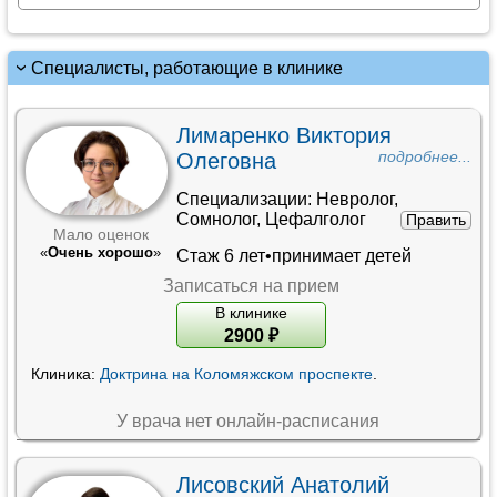
Специалисты, работающие в клинике
Лимаренко Виктория
Олеговна
подробнее...
Специализации:
Невролог
,
Сомнолог
,
Цефалголог
Править
Мало оценок
«
Очень хорошо
»
Стаж 6 лет•принимает детей
Записаться на прием
В клинике
2900
₽
Клиника:
Доктрина на Коломяжском проспекте
.
У врача нет онлайн-расписания
Лисовский Анатолий