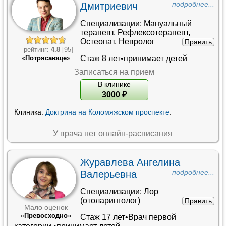
Дмитриевич
подробнее...
Специализации:
Мануальный
терапевт
,
Рефлексотерапевт
,
Остеопат
,
Невролог
Править
рейтинг:
4.8
[95]
Стаж 8 лет•принимает детей
«
Потрясающе
»
Записаться на прием
В клинике
3000
₽
Клиника:
Доктрина на Коломяжском проспекте
.
У врача нет онлайн-расписания
Журавлева Ангелина
Валерьевна
подробнее...
Специализации:
Лор
(отоларинголог)
Править
Мало оценок
«
Превосходно
»
Стаж 17 лет•
Врач первой