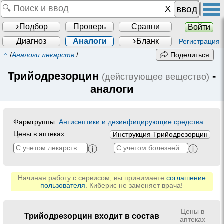
ввод
Подбор
Проверь
Сравни
Войти
Диагноз
Аналоги
Бланк
Регистрация
⌂
/
Аналоги лекарств
/
Поделиться
Трийодрезорцин
-
(действующее вещество)
аналоги
Фармгруппы:
Антисептики и дезинфицирующие средства
Цены в аптеках:
Инструкция Трийодрезорцин
ⓘ
ⓘ
Начиная работу с сервисом, вы принимаете
соглашение
пользователя
. Киберис не заменяет врача!
Цены в
Трийодрезорцин входит в состав
аптеках