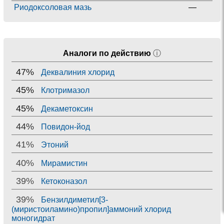
Риодоксоловая мазь
—
Аналоги по действию
ⓘ
47%
Деквалиния хлорид
45%
Клотримазол
45%
Декаметоксин
44%
Повидон-йод
41%
Этоний
40%
Мирамистин
39%
Кетоконазол
39%
Бензилдиметил[3-
(миристоиламино)пропил]аммоний хлорид
моногидрат