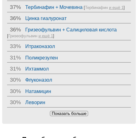
37%
Тербинафин + Мочевина
[
Тербинафин
и ещё 1
]
36%
Цинка гиалуронат
36%
Гризеофульвин + Салициловая кислота
[
Гризеофульвин
и ещё 1
]
33%
Итраконазол
31%
Поликрезулен
31%
Ихтаммол
30%
Флуконазол
30%
Натамицин
30%
Леворин
Показать больше