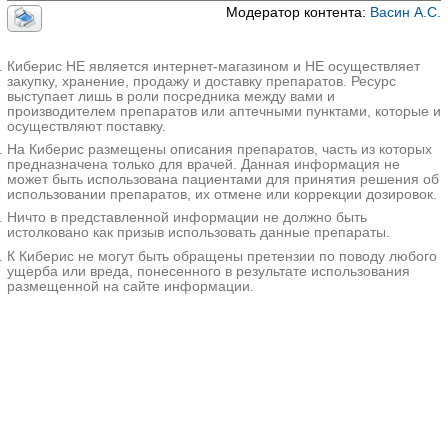
спирт +
Модератор контента:
Васин А.С.
Левоментол
Амилметакр
Гексорал табс экстра
|
Ринза Лорсепт
езол +
Анестетикс
|
Стрепсилс Плюс
|
Стрепсилс
Киберис НЕ является интернет-магазином и НЕ осуществляет
Дихлорбенз
закупку, хранение, продажу и доставку препаратов. Ресурс
Экспресс
иловый
выступает лишь в роли посредника между вами и
спирт +
производителем препаратов или аптечными пунктами, которые и
Лидокаин
осуществляют поставку.
Аммиак +
Аммиак+Глицерол+Этанол
|
Глицерина 25 г,
На Киберис размещены описания препаратов, часть из которых
Глицерол +
аммиака раствора 10% 25 мл, этилового спирта
предназначена только для врачей. Данная информация не
Этанол
может быть использована пациентами для принятия решения об
95% 25 мл, воды дистиллированной до 100 мл
|
использовании препаратов, их отмене или коррекции дозировок.
Жидкость для рук
Ничто в представленной информации не должно быть
Аскорбинов
истолковано как призыв использовать данные препараты.
ая кислота +
К Киберис не могут быть обращены претензии по поводу любого
Камфора +
ущерба или вреда, понесенного в результате использования
Тимол +
размещенной на сайте информации.
[Рацементол
]
Белладонны
Анузол
|
Анузонидин
|
Ректобелол
листьев
экстракт +
Трибромфен
олята
висмута и
Висмута
оксида