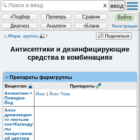
ввод
Подбор
Проверь
Сравни
Войти
Диагноз
Аналоги
Бланк
Регистрация
⌂
/
Фарм. группы
/
Поделиться
Антисептики и дезинфицирующие
средства в комбинациях
Препараты фармгруппы
Препараты
Вещество
Аллантоин +
Йокс
|
Йокс-Тева
Повидон-
Йод
Алоэ
древовидно
го листьев
сок+Календу
лы
лекарственн
ой цветков