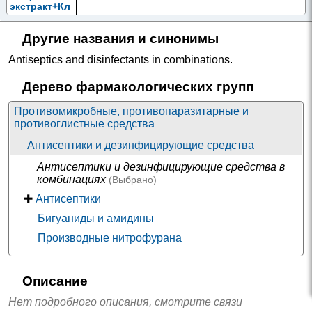
экстракт+Кл
ещевины
обыкновенн
Другие названия и синонимы
ой семян
масло+Рома
Antiseptics and disinfectants in combinations
.
шки
аптечной
цветков
Дерево фармакологических групп
экстракт+Эв
калипта
Противомикробные, противопаразитарные и
Амилметакр
Аджисепт
|
Астрасепт
|
Гексорал табс классик
|
противоглистные средства
езол +
Горпилс
|
Колдакт Лорпилс
|
Ринза Лорсепт
|
Дихлорбенз
Антисептики и дезинфицирующие средства
Стрепсилс
|
Стрепсилс с Согревающим
иловый
спирт
Эффектом
|
Стрепсилс с охлаждающим
Антисептики и дезинфицирующие средства в
эффектом
|
Суприма-ЛОР
|
Терасил
комбинациях
(Выбрано)
Амилметакр
Стрепсилс с Витамином C
✚
Антисептики
езол +
Дихлорбенз
Бигуаниды и амидины
иловый
спирт +
Производные нитрофурана
Аскорбинов
ая кислота
Амилметакр
Нео-Ангин
|
Стрепсилс с ментолом и
Описание
езол +
эвкалиптом
|
Фарингопилс
Дихлорбенз
Нет подробного описания, смотрите связи
иловый