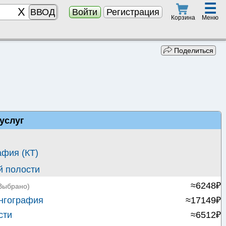
☰
ВВОД
Войти
Регистрация
Меню
Корзина
Поделиться
услуг
фия (КТ)
й полости
≈6248₽
Выбрано)
нгография
≈17149₽
сти
≈6512₽