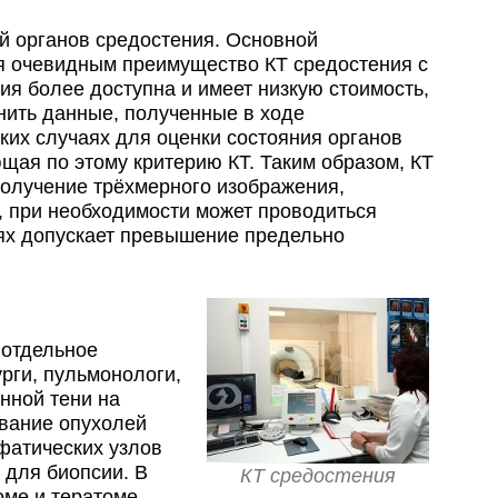
й органов средостения. Основной
ся очевидным преимущество КТ средостения с
ия более доступна и имеет низкую стоимость,
нить данные, полученные в ходе
ких случаях для оценки состояния органов
щая по этому критерию КТ. Таким образом, КТ
получение трёхмерного изображения,
, при необходимости может проводиться
аях допускает превышение предельно
 отдельное
рги, пульмонологи,
нной тени на
ование опухолей
фатических узлов
 для биопсии. В
КТ средостения
оме и тератоме