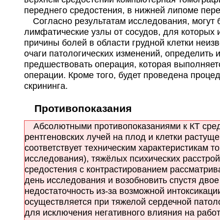
переднего средостения, в нижней липоме пере
Ещё клиник -
186
.
Используйте 
Согласно результатам исследования, могут 
лимфатические узлы от сосудов, для которых 
причины болей в области грудной клетки неиз
очаги патологических изменений, определить их
предшествовать операция, которая выполняетс
операции. Кроме того, будет проведена проце
скрининга.
Противопоказания
Абсолютными противопоказаниями к КТ средос
рентгеновских лучей на плод и клетки растущ
соответствует техническим характеристикам т
исследования), тяжёлых психических расстрой
средостения с контрастированием рассматрив
день исследования и возобновить спустя двое
недостаточность из-за возможной интоксикаци
осуществляется при тяжелой сердечной патоло
для исключения негативного влияния на работ