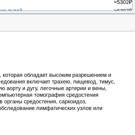
≈5302₽
их путей
≈6307₽
≈9970₽
≈5767₽
≈5515₽
≈4890₽
 таза
≈5594₽
пространства
≈5405₽
ой полости
≈6002₽
, которая обладает высоким разрешением и
льной системы
≈7130₽
ледования включает трахею, пищевод, тимус,
 аорту и дугу, легочные артерии и вены,
чника
≈8983₽
Компьютерная томография средостения
афия
≈5992₽
в органы средостения, саркоидоз,
ронхоскопия
≈4281₽
 обследование лимфатических узлов или