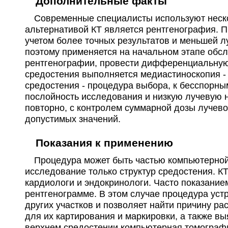
Дополнительные факты
MedSwiss в Жуковке
+7(495
..п
Современные специалисты используют нескол
Московская область; Рублево-Успенское шоссе, д. 123Б
; м. Крылатское
альтернативой КТ является рентгенография. 
МЦ Здоровье 365 на Кузнечной
+7(343
..п
учетом более точных результатов и меньшей л
Екатеринбург; ул. Кузнечная, д. 83
; м. Динамо
поэтому применяется на начальном этапе обсл
GMS Clinic на 2-й Ямской
+7(495
..п
рентгенографии, провести дифференциальную д
Москва; ул. 2-я Ямская, д. 9
; м. Марьина Роща
средостения выполняется медиастиноскопия - 
средостения - процедура выбора, к бесспорны
GMS Clinic в 1-м Николощеповском
+7(495
..п
послойность исследования и низкую лучевую н
переулке
повторно, с контролем суммарной дозы лучево
Москва; 1-й Николощеповский пер., д. 6, стр. 1
; м. Смоленская
допустимых значений.
Медицина Северной Столицы в
+7(499
..п
Кузнечном переулке
Показания к применению
Санкт-Петербург; Кузнечный пер., д. 2
; м. Владимирская
Процедура может быть частью компьютерной 
Центр В.И. Дикуля на Миклухо-Маклая
+7(495
..п
исследование только структур средостения. К
Москва; ул. Миклухо-Маклая, д. 44А
; м. Беляево
кардиологи и эндокринологи. Часто показание
Магнит на 6-й Красноармейской
+7(499
..п
рентгенограмме. В этом случае процедура ус
Санкт-Петербург; ул. 6-ая Красноармейская, д. 7
; м. Технологический инс
других участков и позволяет найти причину р
Академия МРТ на проспекте Энгельса
+7(499
..п
для их картирования и маркировки, а также 
Санкт-Петербург; пр-т Энгельса, д. 133, корп. 1
; м. Проспект Просвещени
верхнем средостении компьютерная томографи