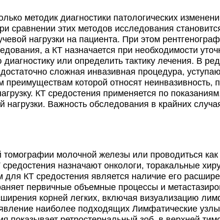
Запись
оказать
7250₽
ько методик диагностики патологических изменени
При сравнении этих методов исследования становит
Запись
оказать
9180₽
учевой нагрузки на пациента. При этом рентгенограф
едования, а КТ назначается при необходимости уточ
Запись
оказать
иагностику или определить тактику лечения. В ред
20995₽
достаточно сложная инвазивная процедура, уступаю
м преимуществам которой относят неинвазивность, 
Запись
оказать
20995₽
агрузку. КТ средостения применяется по показаниям
й нагрузки. Важность обследования в крайних случ
Запись
оказать
2800₽
томографии молочной железы или проводиться как
Запись
оказать
4600₽
Т средостения назначают онкологи, торакальные хиру
м для КТ средостения является наличие его расшире
Запись
оказать
4900₽
траняет первичные объемные процессы и метастазир
титут
асширения корней легких, включая визуализацию лим
Запись
оказать
выявление наиболее подходящих Лимфатические узлы
4900₽
я
я показывает ретростернальный зоб, в верхней тим