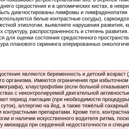
днего средостения и в целомических кистах, в невр
фильтры
быть диагностированы лимфомы и лимфаденопатии 
используются белые контрастные сосуды), саркоидо
вестной этиологии, выявляете нарушения развития, 
 структуру, распространенность и степень развития.
я для оценки состояния средостенного пространств
дура планового скрининга оперированных онкологиче
тения являются беременность и детский возраст (до
его организма. Имеются ограничения при избыточном 
омографа), клаустрофобии (если больной отказывает
ствах с неконтролируемой двигательной активностью
ают период лактации (при необходимости процедуры
 суток), аллергию на йод, а также тяжёлый сахарный
и контрастными препаратами. Кроме того, контрастн
гии и наличии искусственного водителя ритма, поск
у миокарда при сердечной недостаточности и специ