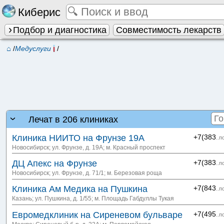
Киберис
Подбор и диагностика
Совместимость лекарств
⌂
/
Медуслуги
/
Лечат в 206 клиниках
Клиника НИИТО на Фрунзе 19А
+7(383
..п
Новосибирск; ул. Фрунзе, д. 19А
; м. Красный проспект
ДЦ Апекс на Фрунзе
+7(383
..п
Новосибирск; ул. Фрунзе, д. 71/1
; м. Березовая роща
Клиника Ам Медика на Пушкина
+7(843
..п
Казань; ул. Пушкина, д. 1/55
; м. Площадь Габдуллы Тукая
Евромедклиник на Сиреневом бульваре
+7(495
..п