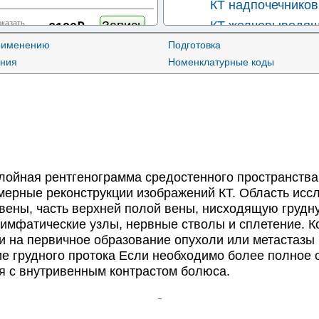
КТ надпочечников
Запись
оказать
КТ желчевыводящ
6100₽
применению
Подготовка
КТ сердца
Запись
оказать
ания
Номенклатурные коды
6800₽
КТ почек
КТ печени
Запись
оказать
6800₽
КТ легких
КТ органов малого
Запись
оказать
6800₽
КТ забрюшинного 
КТ органов грудн
Запись
оказать
6800₽
лойная рентгенограмма средостенного пространства
КТ мочевыделите
мерные реконструкции изображений КТ. Область исс
Запись
оказать
ены, часть верхней полой вены, нисходящую грудную
7200₽
КТ толстого кише
лимфатические узлы, нервные стволы и сплетение. 
КТ-цистоуретрогр
и на первичное образование опухоли или метастазы 
Запись
оказать
7250₽
КТ-виртуальная б
е грудного протока Если необходимо более полное
я с внутривенным контрастом болюса.
Запись
оказать
7250₽