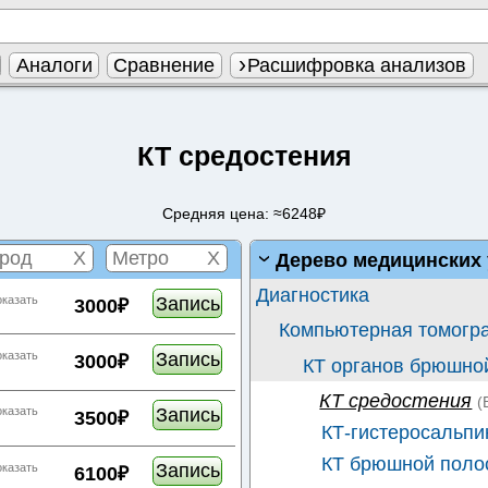
Аналоги
Сравнение
Расшифровка анализов
КТ средостения
Средняя цена: ≈6248₽
X
X
Дерево медицинских 
Диагностика
Запись
оказать
3000₽
Компьютерная томогра
Запись
оказать
3000₽
КТ органов брюшно
КТ средостения
(
Запись
оказать
3500₽
КТ-гистеросальпи
КТ брюшной поло
Запись
оказать
6100₽