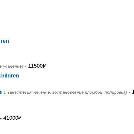
dren
- 11500₽
е удаление)
children
ild
- 
(анестезия, лечение, востановление пломбой, полировка)
- 41000₽