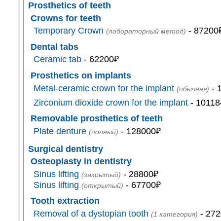
Prosthetics of teeth
Crowns for teeth
Temporary Crown
- 87200
(лабораторный метод)
Dental tabs
Ceramic tab
- 62200₽
Prosthetics on implants
Metal-ceramic crown for the implant
- 
(обычная)
Zirconium dioxide crown for the implant
- 10118
Removable prosthetics of teeth
Plate denture
- 128000₽
(полный)
Surgical dentistry
Osteoplasty in dentistry
Sinus lifting
- 28800₽
(закрытый)
Sinus lifting
- 67700₽
(открытый)
Tooth extraction
Removal of a dystopian tooth
- 27
(1 категория)