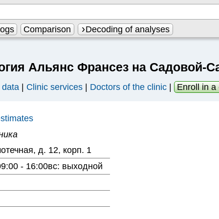
logs
Comparison
Decoding of analyses
огия Альянс Франсез на Садовой-С
c data
|
Clinic services
|
Doctors of the clinic
|
Enroll in a 
estimates
ника
течная, д. 12, корп. 1
 09:00 - 16:00вс: выходной