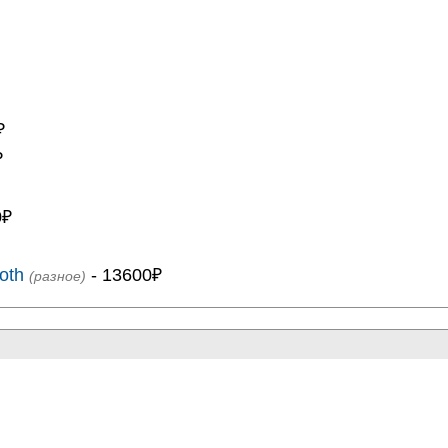
₽
₽
0₽
ooth
- 13600₽
(разное)