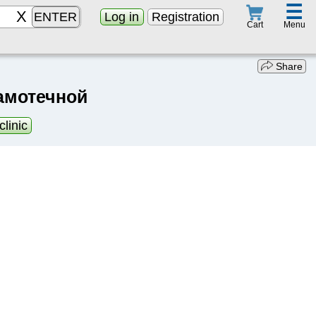
☰
ENTER
Log in
Registration
Menu
Cart
Share
амотечной
clinic