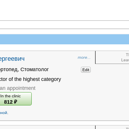
T
ергеевич
more...
Leav
ортопед
,
Стоматолог
Edit
tor of the highest category
an appointment
In the clinic
812
₽
чной
.