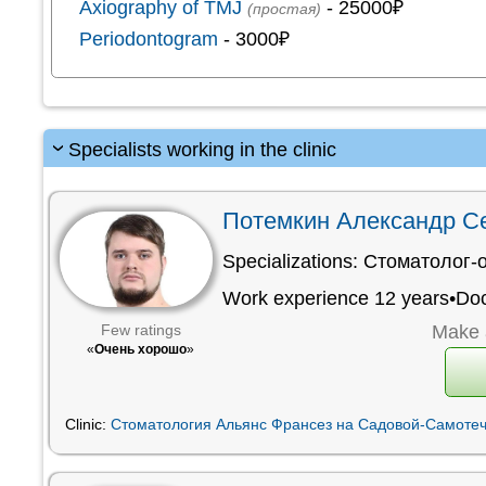
Axiography of TMJ
- 25000₽
(простая)
Periodontogram
- 3000₽
Specialists working in the clinic
Потемкин Александр С
Specializations:
Стоматолог-
Work experience 12 years•
Doc
Make 
Few ratings
«
Очень хорошо
»
Clinic:
Стоматология Альянс Франсез на Садовой-Самоте