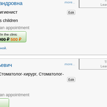
T
сандровна
more...
Leav
игиенист
Edit
s children
an appointment
In the clinic
000
₽
500 ₽
чной
.
T
ьевич
more...
Leav
Стоматолог-хирург
,
Стоматолог-
Edit
an appointment