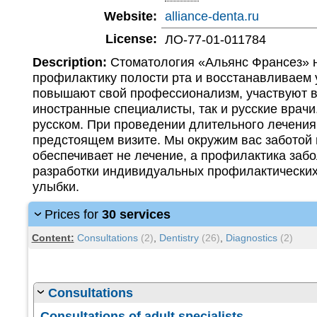
Website:
alliance-denta.ru
License:
ЛО-77-01-011784
Description:
Стоматология «Альянс Франсез» н
профилактику полости рта и восстанавливаем 
повышают свой профессионализм, участвуют в 
иностранные специалисты, так и русские врач
русском. При проведении длительного лечения
предстоящем визите. Мы окружим вас заботой 
обеспечивает не лечение, а профилактика заб
разработки индивидуальных профилактических
улыбки.
Prices for
30 services
Content:
Consultations
(2)
,
Dentistry
(26)
,
Diagnostics
(2)
Consultations
Consultations of adult specialists