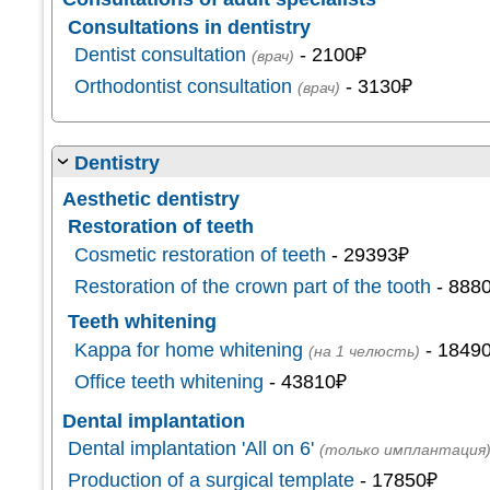
Consultations in dentistry
Dentist consultation
- 2100₽
(врач)
Orthodontist consultation
- 3130₽
(врач)
Dentistry
Aesthetic dentistry
Restoration of teeth
Cosmetic restoration of teeth
- 29393₽
Restoration of the crown part of the tooth
- 888
Teeth whitening
Kappa for home whitening
- 1849
(на 1 челюсть)
Office teeth whitening
- 43810₽
Dental implantation
Dental implantation 'All on 6'
(только имплантация
Production of a surgical template
- 17850₽