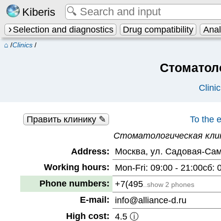
Kiberis
Selection and diagnostics
Drug compatibility
Ana
⌂
/
Clinics
/
Стоматол
Clini
Править клинику ✎
To the 
Стоматологическая кли
Address:
Москва, ул. Садовая-Само
Working hours:
Mon-Fri: 09:00 - 21:00сб:
Phone numbers:
+7(495
..show 2 phones
E-mail:
info@alliance-d.ru
High cost:
4.5 ⓘ