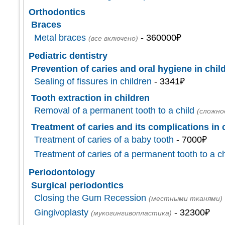
Orthodontics
Braces
Metal braces
- 360000₽
(все включено)
Pediatric dentistry
Prevention of caries and oral hygiene in chil
Sealing of fissures in children
- 3341₽
Tooth extraction in children
Removal of a permanent tooth to a child
(сложно
Treatment of caries and its complications in 
Treatment of caries of a baby tooth
- 7000₽
Treatment of caries of a permanent tooth to a ch
Periodontology
Surgical periodontics
Closing the Gum Recession
(местными тканями)
Gingivoplasty
- 32300₽
(мукогингивопластика)