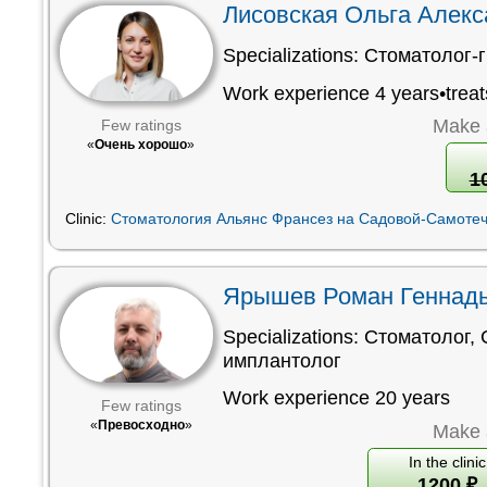
Лисовская Ольга Алек
Specializations:
Стоматолог-г
Work experience 4 years•treat
Make 
Few ratings
«
Очень хорошо
»
1
Clinic:
Стоматология Альянс Франсез на Садовой-Самоте
Ярышев Роман Геннад
Specializations:
Стоматолог
,
имплантолог
Work experience 20 years
Few ratings
«
Превосходно
»
Make 
In the clinic
1200
₽