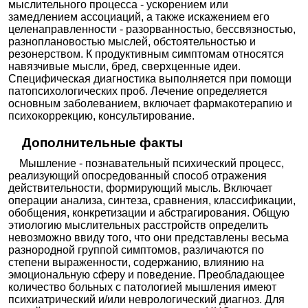
мыслительного процесса - ускорением или
Ещё 1510 клиник
замедлением ассоциаций, а также искажением его
целенаправленности - разорванностью, бессвязностью,
разноплановостью мыслей, обстоятельностью и
резонерством. К продуктивным симптомам относятся
навязчивые мысли, бред, сверхценные идеи.
Специфическая диагностика выполняется при помощи
патопсихологических проб. Лечение определяется
основным заболеванием, включает фармакотерапию и
психокоррекцию, консультирование.
Дополнительные факты
Мышление - познавательный психический процесс,
реализующий опосредованный способ отражения
действительности, формирующий мысль. Включает
операции анализа, синтеза, сравнения, классификации,
обобщения, конкретизации и абстрагирования. Общую
этиологию мыслительных расстройств определить
невозможно ввиду того, что они представлены весьма
разнородной группой симптомов, различаются по
степени выраженности, содержанию, влиянию на
эмоциональную сферу и поведение. Преобладающее
количество больных с патологией мышления имеют
психиатрический и/или неврологический диагноз. Для