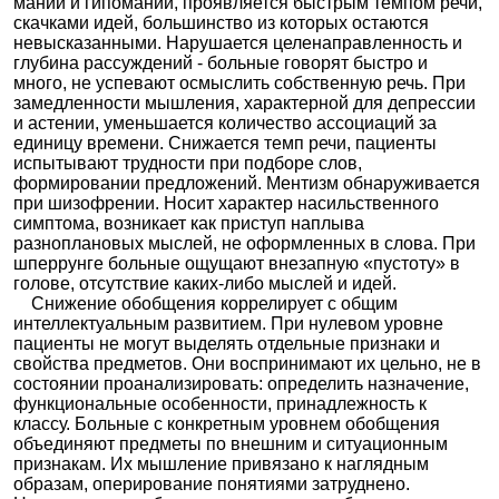
мании и гипомании, проявляется быстрым темпом речи,
скачками идей, большинство из которых остаются
невысказанными. Нарушается целенаправленность и
глубина рассуждений - больные говорят быстро и
много, не успевают осмыслить собственную речь. При
замедленности мышления, характерной для депрессии
и астении, уменьшается количество ассоциаций за
единицу времени. Снижается темп речи, пациенты
испытывают трудности при подборе слов,
формировании предложений. Ментизм обнаруживается
при шизофрении. Носит характер насильственного
симптома, возникает как приступ наплыва
разноплановых мыслей, не оформленных в слова. При
шперрунге больные ощущают внезапную «пустоту» в
голове, отсутствие каких-либо мыслей и идей.
Снижение обобщения коррелирует с общим
интеллектуальным развитием. При нулевом уровне
пациенты не могут выделять отдельные признаки и
свойства предметов. Они воспринимают их цельно, не в
состоянии проанализировать: определить назначение,
функциональные особенности, принадлежность к
классу. Больные с конкретным уровнем обобщения
объединяют предметы по внешним и ситуационным
признакам. Их мышление привязано к наглядным
образам, оперирование понятиями затруднено.