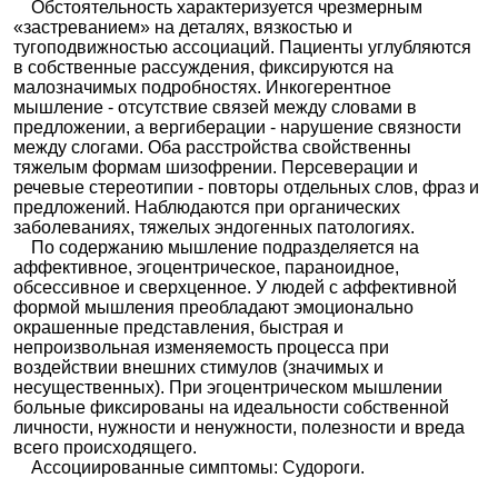
Обстоятельность характеризуется чрезмерным
«застреванием» на деталях, вязкостью и
тугоподвижностью ассоциаций. Пациенты углубляются
в собственные рассуждения, фиксируются на
малозначимых подробностях. Инкогерентное
мышление - отсутствие связей между словами в
предложении, а вергиберации - нарушение связности
между слогами. Оба расстройства свойственны
тяжелым формам шизофрении. Персеверации и
речевые стереотипии - повторы отдельных слов, фраз и
предложений. Наблюдаются при органических
заболеваниях, тяжелых эндогенных патологиях.
По содержанию мышление подразделяется на
аффективное, эгоцентрическое, параноидное,
обсессивное и сверхценное. У людей с аффективной
формой мышления преобладают эмоционально
окрашенные представления, быстрая и
непроизвольная изменяемость процесса при
воздействии внешних стимулов (значимых и
несущественных). При эгоцентрическом мышлении
больные фиксированы на идеальности собственной
личности, нужности и ненужности, полезности и вреда
всего происходящего.
Ассоциированные симптомы: Судороги.