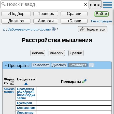
ввод
Подбор
Проверь
Сравни
Войти
Диагноз
Аналоги
Бланк
Регистрация
⌂
/
Заболевания и синдромы
/
Поделиться
Расстройства мышления
Добавь
Аналоги
Сравни
Гомеопат
Диагноз
Стандарт
...
Препараты:
Фарм.
Вещество
Препараты
гр.
Анксио
Бромдигид
литики
рохлорфен
илбензодиа
зепин
Буспирон
Клоназепам
Лоразепам