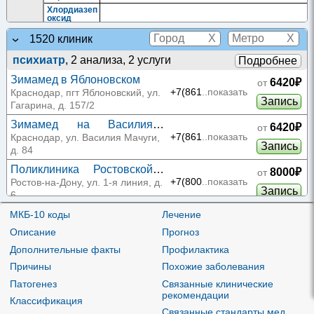
Хлордиазеп
оксид
Антиде
Алпразола
X
X
1520 клиник
пресса
м
нты
Тетриндол
психиатр
, 2 анализа, 2 услуги
Подробнее
Бенза
Амисульпр
миды
ид
Зимамед в Яблоновском
6420₽
от
Нейро
+7(861
..показать
Краснодар, пгт Яблоновский, ул.
лептик
Рисперидон
Запись
Гагарина, д. 157/2
и
Несел
Зимамед на Василия
6420₽
от
ективн
Имипрамин
Имипрамин
Мачуги
+7(861
..показать
ые
Краснодар, ул. Василия Мачуги,
Запись
ингиби
д. 84
торы
обратн
Поликлиника Ростовской
ого
8000₽
от
Кломипрам
захват
КБ ЮОМЦ ФМБА на 1-й
Анафранил
|
Клофранил
+7(800
..показать
|
Кломинал
Ростов-на-Дону, ул. 1-я линия, д.
ин
а
Запись
линии
6
моноа
минов
Стационар больницы РЖД
МКБ-10 коды
Лечение
8240₽
от
Пипери
на Автотранспортной
+7(844
..показать
динов
Волгоград, ул.
Описание
Прогноз
Запись
ые
Меллерил
|
Сонапакс
|
Тиодазин
|
Тиоридазин
|
Автотранспортная, д. 75
произв
Тиоридазин
Тиорил
Дополнительные факты
Профилактика
одные
фенот
от
Причины
Похожие заболевания
Клиника Столица на
иазина
12080₽
Арбате
+7(499
..показать
Москва, Большой Власьевский
Патогенез
Связанные клинические
Селект
Актапароксетин
|
Паксил
|
Пароксетин-СЗ
|
Пароксетин
ивные
Плизил
|
Плизил Н
|
Стилиден
пер., д. 9
рекомендации
Запись
ингиби
Классификация
Сертралин
Асентра
|
Депрефолт
|
Стимулотон
торы
Связанные стандарты мед.