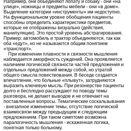
Например, они объединяют лопату и собаку - они «на
улице», ножницы и предметы мебели - они «в доме».
Выделение категории «инструменты» им недоступно.
На функциональном уровне обобщения пациенты
способны определить характеристики предметов,
которые не отображены визуально (действия,
манипуляции). Это простой уровень абстрагирования.
Пример: автомобиль и трактор объединяются, так как
оба «едут», но не называются общим понятием
«транспорт».
При изменении плавности и связности мышления
наблюдается аморфность суждений. Она проявляется
наличием логической связности частей предложения и
отдельных предложений между собой, но утратой
общего смысла повествования. В беседе создается
впечатление, что больные «плывут», затрудняются
выразить ключевую мысль. При резонерстве пациенты
долго и бесплодно рассуждают по поводу темы
разговора, не делают выводов и не отвечают на
поставленные вопросы. Тематические соскальзывания
- внезапное изменение темы, отсутствие логической
взаимосвязи между предыдущим и следующим
предложением. При таком симптоме возможна
паралогичность мышления - искаженная логика,
понятная только больному.