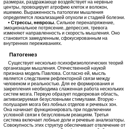
размерах, раздражающе воздействует на нервные
центры, провоцирует атрофию клеток и волокон,
ишемию. Выраженность патологии мышления
определяется локализацией опухоли и стадией болезни.
• Стрессы, неврозы.
Сильное перенапряжение,
эмоциональное потрясение, депрессия, тревога
изменяют направленность и скорость мышления. Оно
становится замедленным, сфокусированным на
внутренних переживаниях.
Патогенез
Существует несколько психофизиологических теорий
организации мышления. Отечественной наукой
признана модель Павлова. Согласно ей, мысль
является следствием рефлекторной связи между
человеком и реальностью. Для ее формирования и
закрепления необходима слаженная работа нескольких
систем мозга. Первую образует подкорковая область,
активизируемая безусловными стимулами. Вторую -
полушария мозга без лобных отделов и речевых зон.
Она начинает функционировать при подключении
условной связи к безусловным реакциям. Третья
система включает лобные доли и речевые анализаторы.
Совокупность этих структур обеспечивает отвлечение от