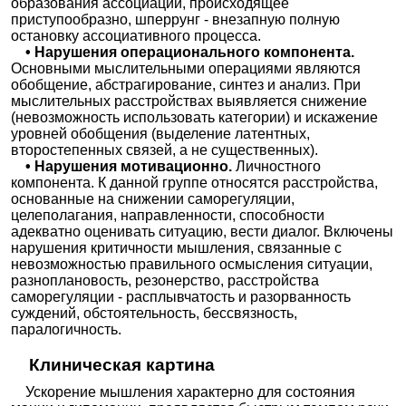
образования ассоциаций, происходящее
приступообразно, шперрунг - внезапную полную
остановку ассоциативного процесса.
• Нарушения операционального компонента.
Основными мыслительными операциями являются
обобщение, абстрагирование, синтез и анализ. При
мыслительных расстройствах выявляется снижение
(невозможность использовать категории) и искажение
уровней обобщения (выделение латентных,
второстепенных связей, а не существенных).
• Нарушения мотивационно.
Личностного
компонента. К данной группе относятся расстройства,
основанные на снижении саморегуляции,
целеполагания, направленности, способности
адекватно оценивать ситуацию, вести диалог. Включены
нарушения критичности мышления, связанные с
невозможностью правильного осмысления ситуации,
разноплановость, резонерство, расстройства
саморегуляции - расплывчатость и разорванность
суждений, обстоятельность, бессвязность,
паралогичность.
Клиническая картина
Ускорение мышления характерно для состояния