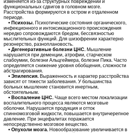
изменяется из-за структурных повреждений и
функциональных сдвигов в головном мозге.
Расстройства формируются в остром и отдаленном
периоде.
• Психозы.
Психотические состояния органического,
инфекционного и интоксикационного происхождения
нередко сопровождаются бредом, бессвязностью
мыслительных функций. Для шизофрении характерно
резонерство, разноплановость.
• Дегенеративные болезни ЦНС.
Мышление
нарушается при деменции, атрофии, старческом
слабоумии, болезни Альцгеймера, болезни Пика. Часто
определяется снижение уровня обобщения, сложности
абстрагирования.
• Эпилепсия.
Выраженность и характер расстройства
зависят от тяжести заболевания. У большинства
больных мышление становится инертным,
обстоятельным.
• Воспаление ЦНС.
Чаще всего местом локализации
воспалительного процесса являются мозговые
оболочки. Нарушается продукция и отток
спинномозговой жидкости, повышается внутричерепное
давление. При энцефалитах поражается
непосредственно мозговое вещество.
• Опухоли мозга.
Новообразование увеличивается в