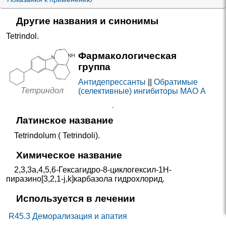
Другие названия и синонимы
Tetrindol
.
Фармакологическая
группа
Антидепрессанты
||
Обратимые
Тетриндол
(селективные) ингибиторы МАО А
Латинское название
Tetrindolum ( Tetrindoli).
Химическое название
2,3,3a,4,5,6-Гексагидро-8-циклогексил-1H-
пиразино[3,2,1-j,k]карбазола гидрохлорид.
Используется в лечении
R45.3 Деморализация и апатия