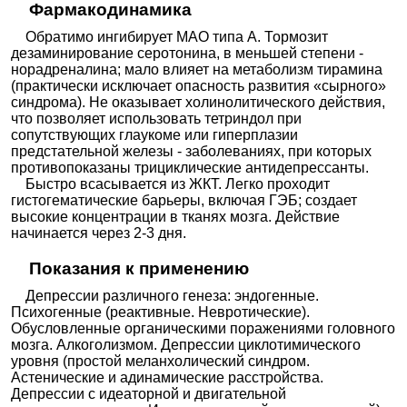
Фармакодинамика
Обратимо ингибирует МАО типа А. Тормозит
дезаминирование серотонина, в меньшей степени -
норадреналина; мало влияет на метаболизм тирамина
(практически исключает опасность развития «сырного»
синдрома). Не оказывает холинолитического действия,
что позволяет использовать тетриндол при
сопутствующих глаукоме или гиперплазии
предстательной железы - заболеваниях, при которых
противопоказаны трициклические антидепрессанты.
Быстро всасывается из ЖКТ. Легко проходит
гистогематические барьеры, включая ГЭБ; создает
высокие концентрации в тканях мозга. Действие
начинается через 2-3 дня.
Показания к применению
Депрессии различного генеза: эндогенные.
Психогенные (реактивные. Невротические).
Обусловленные органическими поражениями головного
мозга. Алкоголизмом. Депрессии циклотимического
уровня (простой меланхолический синдром.
Астенические и адинамические расстройства.
Депрессии с идеаторной и двигательной